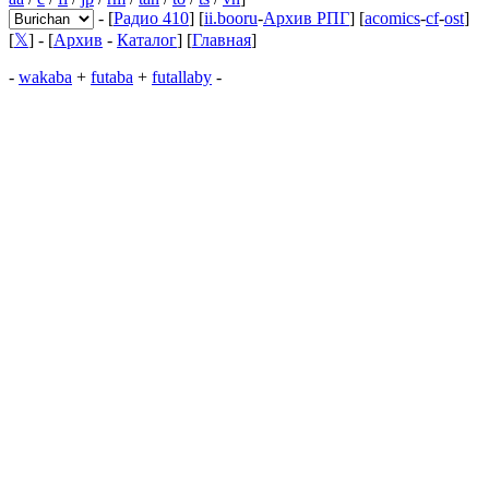
- [
Радио 410
] [
ii.booru
-
Архив РПГ
] [
acomics
-
cf
-
ost
]
[
𝕏
] - [
Архив
-
Каталог
] [
Главная
]
-
wakaba
+
futaba
+
futallaby
-