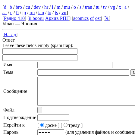
[
d
|
b
/
bro
/
cu
/
dev
/
hr
/
l
/
m
/
mu
/
o
/
s
/
tran
/
tu
/
tv
/
vg
/
x
|
a
/
aa
/
c
/
fi
/
jp
/
rm
/
tan
/
to
/
ts
/
vn
]
[
Радио 410
] [
ii.booru
-
Архив РПГ
] [
acomics
-
cf
-
ost
] [
𝕏
]
Ычан — Япония
[
Назад
]
Ответ
Leave these fields empty (spam trap):
Имя
Тема
Сообщение
Файл
Подтверждение
Перейти к
[
доске ]
[
треду ]
Пароль
(для удаления файлов и сообщен