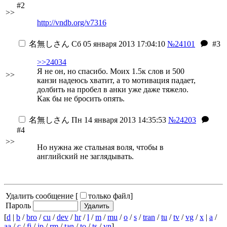
#2
>>
http://vndb.org/v7316
名無しさん
Сб 05 января 2013 17:04:10
№24101
#3
>>24034
Я не он, но спасибо. Моих 1.5к слов и 500
>>
канзи надеюсь хватит, а то мотивация падает,
долбить на пробел в анки уже даже тяжело.
Как бы не бросить опять.
名無しさん
Пн 14 января 2013 14:35:53
№24203
#4
>>
Но нужна же стальная воля, чтобы в
английский не заглядывать.
Удалить сообщение [
только файл
]
Пароль
[
d
|
b
/
bro
/
cu
/
dev
/
hr
/
l
/
m
/
mu
/
o
/
s
/
tran
/
tu
/
tv
/
vg
/
x
|
a
/
aa
/
c
/
fi
/
jp
/
rm
/
tan
/
to
/
ts
/
vn
]