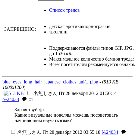
Список тредов
детская эротика/порнография
ЗАПРЕЩЕНО:
троллинг
Поддерживаются файлы типов GIF, JPG
до 1536 кБ.
Максимальное количество бампов треда: 
Всем посетителям рекомендуется ознако
blue_eyes_long_hair_japanese_clothes_ani(...).jpg
- (
513 KB,
1600x1200
)
名無しさん
Пт 28 декабря 2012 01:50:14
№24033
#1
Здравствуй /jp.
Какие визуальные новеллы можешь посоветовать
начинающим изучать язык?
名無しさん
Пт 28 декабря 2012 03:55:18
№24034