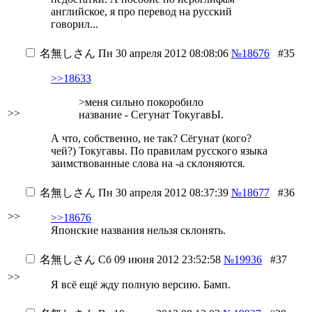
английское, я про перевод на русский
говорил...
名無しさん
Пн 30 апреля 2012 08:08:06
№18676
#35
>>18633
>меня сильно покоробило
>>
название - Сегунат ТокугавЫ.
А что, собственно, не так? Сёгунат (кого?
чей?) Токугавы. По правилам русского языка
заимствованные слова на -а склоняются.
名無しさん
Пн 30 апреля 2012 08:37:39
№18677
#36
>>
>>18676
Японские названия нельзя склонять.
名無しさん
Сб 09 июня 2012 23:52:58
№19936
#37
>>
Я всё ещё жду полную версию. Бамп.