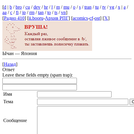
[
d
|
b
/
bro
/
cu
/
dev
/
hr
/
l
/
m
/
mu
/
o
/
s
/
tran
/
tu
/
tv
/
vg
/
x
|
a
/
aa
/
c
/
fi
/
jp
/
rm
/
tan
/
to
/
ts
/
vn
]
[
Радио 410
] [
ii.booru
-
Архив РПГ
] [
acomics
-
cf
-
ost
] [
𝕏
]
Ычан — Япония
[
Назад
]
Ответ
Leave these fields empty (spam trap):
Имя
Тема
Сообщение