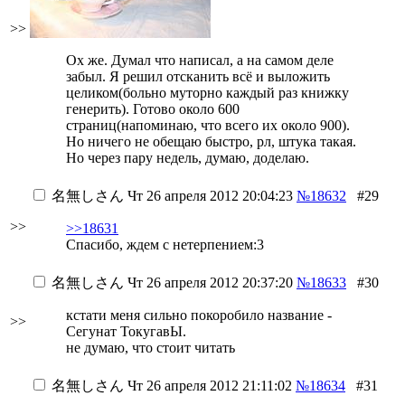
>>
Ох же. Думал что написал, а на самом деле
забыл. Я решил отсканить всё и выложить
целиком(больно муторно каждый раз книжку
генерить). Готово около 600
страниц(напоминаю, что всего их около 900).
Но ничего не обещаю быстро, рл, штука такая.
Но через пару недель, думаю, доделаю.
名無しさん
Чт 26 апреля 2012 20:04:23
№18632
#29
>>
>>18631
Спасибо, ждем с нетерпением:3
名無しさん
Чт 26 апреля 2012 20:37:20
№18633
#30
кстати меня сильно покоробило название -
>>
Сегунат ТокугавЫ.
не думаю, что стоит читать
名無しさん
Чт 26 апреля 2012 21:11:02
№18634
#31