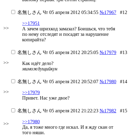
名無しさん
Чт 05 апреля 2012 05:34:55
№17967
#12
>>17951
>>
А зачем шрихкод замазал? Боишься, что тебя
по нему отследят и посадят за нарушение
копирайта?
名無しさん
Чт 05 апреля 2012 20:25:05
№17979
#13
>>
Как идёт дело?
мимождущийкун
名無しさん
Чт 05 апреля 2012 20:52:07
№17980
#14
>>
>>17979
Привет. Нас уже двое?
名無しさん
Чт 05 апреля 2012 21:22:23
№17982
#15
>>17980
>>
Да, я тоже много где искал. И я жду скан от
того няши.