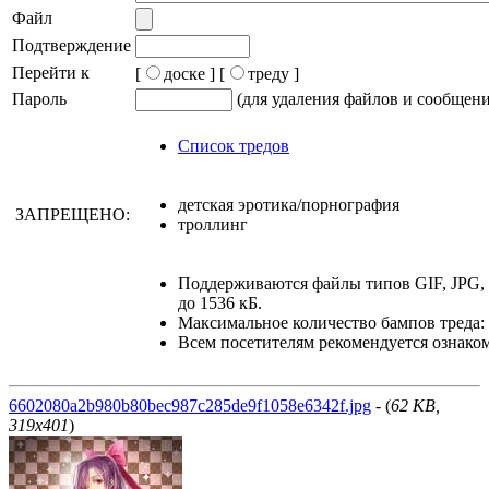
Файл
Подтверждение
Перейти к
[
доске ]
[
треду ]
Пароль
(для удаления файлов и сообщен
Список тредов
детская эротика/порнография
ЗАПРЕЩЕНО:
троллинг
Поддерживаются файлы типов GIF, JPG
до 1536 кБ.
Максимальное количество бампов треда: 
Всем посетителям рекомендуется ознако
6602080a2b980b80bec987c285de9f1058e6342f.jpg
- (
62 KB,
319x401
)