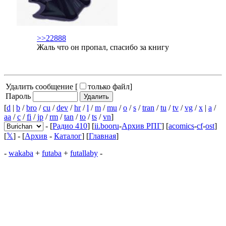
>>22888
Жаль что он пропал, спасибо за книгу
Удалить сообщение [
только файл
]
Пароль
[
d
|
b
/
bro
/
cu
/
dev
/
hr
/
l
/
m
/
mu
/
o
/
s
/
tran
/
tu
/
tv
/
vg
/
x
|
a
/
aa
/
c
/
fi
/
jp
/
rm
/
tan
/
to
/
ts
/
vn
]
- [
Радио 410
] [
ii.booru
-
Архив РПГ
] [
acomics
-
cf
-
ost
]
[
𝕏
] - [
Архив
-
Каталог
] [
Главная
]
-
wakaba
+
futaba
+
futallaby
-