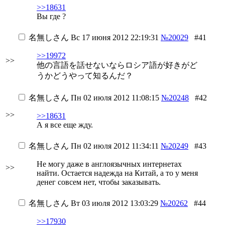
>>18631
Вы где ?
名無しさん
Вс 17 июня 2012 22:19:31
№20029
#41
>>19972
>>
他の言語を話せないならロシア語が好きがど
うかどうやって知るんだ？
名無しさん
Пн 02 июля 2012 11:08:15
№20248
#42
>>
>>18631
А я все еще жду.
名無しさん
Пн 02 июля 2012 11:34:11
№20249
#43
Не могу даже в англоязычных интернетах
>>
найти. Остается надежда на Китай, а то у меня
денег совсем нет, чтобы заказывать.
名無しさん
Вт 03 июля 2012 13:03:29
№20262
#44
>>17930