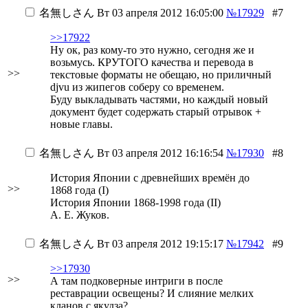
名無しさん
Вт 03 апреля 2012 16:05:00
№17929
#7
>>17922
Ну ок, раз кому-то это нужно, сегодня же и
возьмусь. КРУТОГО качества и перевода в
>>
текстовые форматы не обещаю, но приличный
djvu из жипегов соберу со временем.
Буду выкладывать частями, но каждый новый
документ будет содержать старый отрывок +
новые главы.
名無しさん
Вт 03 апреля 2012 16:16:54
№17930
#8
История Японии с древнейших времён до
>>
1868 года (I)
История Японии 1868-1998 года (II)
А. Е. Жуков.
名無しさん
Вт 03 апреля 2012 19:15:17
№17942
#9
>>17930
>>
А там подковерные интриги в после
реставрации освещены? И слияние мелких
кланов с якудза?