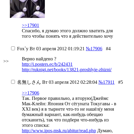
>>17901
Спасибо, я думаю этого должно хватить для
того чтобы понять что я действительно хочу
Fox`у
Вт 03 апреля 2012 01:19:21
№17906
#4
Верно найдено ?
>>
http://i.posters.ec/b/242431
http://ruknigi.net/books/13821-proshlyie-zhizni/
名無しさん
Вт 03 апреля 2012 02:28:04
№17911
#5
>>17906
Так. Первое правильно, а вторую(Джеймс
Мак-Клейн: Япония От сёгуната Токугавы - в
ХХI век) я в тырнете что-то не нашёл(у меня
бумажный вариант, как-нибудь обещаю
отсканить), так что подбери что-нибудь из
этого списка:
http://www.ipos-msk.ru/abitur/read.php
Думаю,