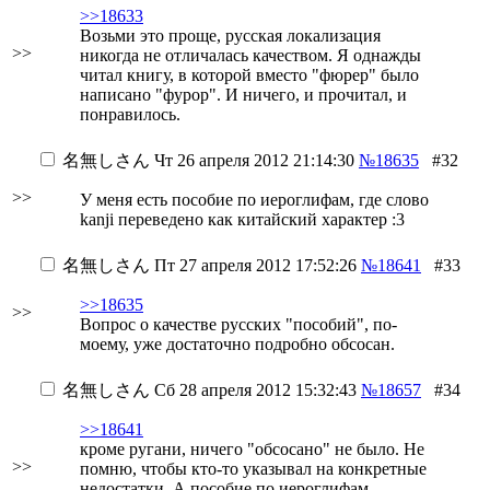
>>18633
Возьми это проще, русская локализация
>>
никогда не отличалась качеством. Я однажды
читал книгу, в которой вместо "фюрер" было
написано "фурор". И ничего, и прочитал, и
понравилось.
名無しさん
Чт 26 апреля 2012 21:14:30
№18635
#32
>>
У меня есть пособие по иероглифам, где слово
kanji переведено как китайский характер :3
名無しさん
Пт 27 апреля 2012 17:52:26
№18641
#33
>>18635
>>
Вопрос о качестве русских "пособий", по-
моему, уже достаточно подробно обсосан.
名無しさん
Сб 28 апреля 2012 15:32:43
№18657
#34
>>18641
кроме ругани, ничего "обсосано" не было. Не
>>
помню, чтобы кто-то указывал на конкретные
недостатки. А пособие по иероглифам