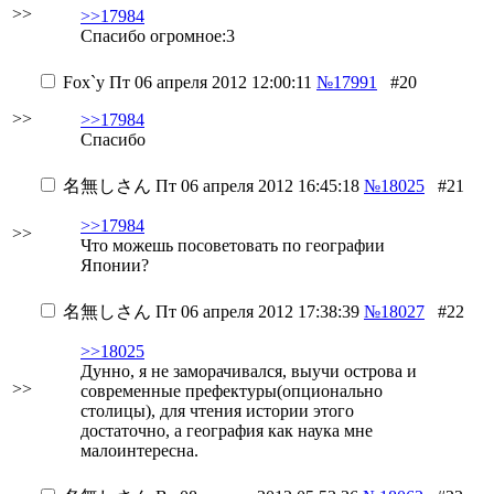
>>
>>17984
Спасибо огромное:3
Fox`у
Пт 06 апреля 2012 12:00:11
№17991
#20
>>
>>17984
Спасибо
名無しさん
Пт 06 апреля 2012 16:45:18
№18025
#21
>>17984
>>
Что можешь посоветовать по географии
Японии?
名無しさん
Пт 06 апреля 2012 17:38:39
№18027
#22
>>18025
Дунно, я не заморачивался, выучи острова и
>>
современные префектуры(опционально
столицы), для чтения истории этого
достаточно, а география как наука мне
малоинтересна.