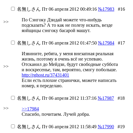
名無しさん
Пт 06 апреля 2012 00:49:16
№17983
#16
По Сэнгоку Дзидай можете что-нибудь
>>
подсказать? А то как не полезу искать, везде
яойщицы сэнгоку басарой машут.
名無しさん
Пт 06 апреля 2012 01:47:50
№17984
#17
Извините, ребята, у меня внезапная реальная
жизнь, поэтому я очень всё не успеваю.
Отсканил до Мейдзи, будут свободные суббота
>>
и воскресенье, там, вероятно, смогу побольше.
http://rghost.ru/37431401
Если есть плохие странички, можете написать
номер, я переделаю.
名無しさん
Пт 06 апреля 2012 11:37:16
№17987
#18
>>
>>17984
Спасибо, почитаем. Лучей добра.
名無しさん
Пт 06 апреля 2012 11:58:49
№17990
#19