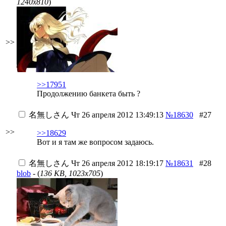
1240x810
)
>>
>>17951
Продолжению банкета быть ?
名無しさん
Чт 26 апреля 2012 13:49:13
№18630
#27
>>
>>18629
Вот и я там же вопросом задаюсь.
名無しさん
Чт 26 апреля 2012 18:19:17
№18631
#28
blob
- (
136 KB, 1023x705
)