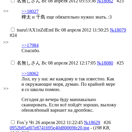
名無しさん
Вс 08 апреля 2012 05:53:36
№18062
#23
>>
>>18027
樺太 и 千島 еще обязательно нужно знать.
:3
tsuru
!/AX1nZdEmI
Вс 08 апреля 2012 11:50:25
№18079
#24
>>
>>17984
Спасибо.
名無しさん
Вс 08 апреля 2012 12:17:05
№18080
#25
>>18062
Лол, ну у нас же каждому и так известно. Как
и окружающие моря, думаю. По крайней мере
>>
я со школы помню.
Сегодня до вечера буду маниакально
сканировать. Если всё пойдёт хорошо, выложу
обновлённый вариант на дропбокс.
Fox`у
Чт 26 апреля 2012 11:22:45
№18629
#26
0952b85af07e8741695e40d80069fe20.jpg
- (
198 KB,