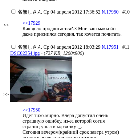
名無しさん
Ср 04 апреля 2012 17:36:52
№17950
#10
>>17929
>>
Как дело продвигается?:3 Мне ваш маккейн
даже приснился сегодня, так хочется почитать.
名無しさん
Ср 04 апреля 2012 18:03:29
№17951
#11
DSC02354.jpg
- (
727 KB, 1200x900
)
>>
>>17950
Идёт тихо-мирно. Вчера допустил очень
страшную ошибку, из-за которой сотня
страниц ушла в корзинку ._.
Сегодня вечером(крайний срок завтра утром)
выложу первые три сотни страниц.