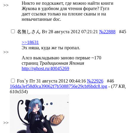
Никто не подскажет, где можно найти книги
>>
Жукова в удобном для чтения форате? Гугл
дает ссылки только на плохие сканы и на
невычитанные doc.
名無しさん
Вт 28 августа 2012 07:21:21
№22888
#45
>>18631
Эх няша, куда же ты пропал.
>>
Алсо выкладываю заново первые ~170
страниц
Традиционная Япония
http://rghost.ru/40045269
Fox`y
Пт 31 августа 2012 00:44:16
№22926
#46
16dda3ef58d0ca39062f7b5088756e29cbf6bdc8.jpg
- (
77 KB,
610x554
)
>>