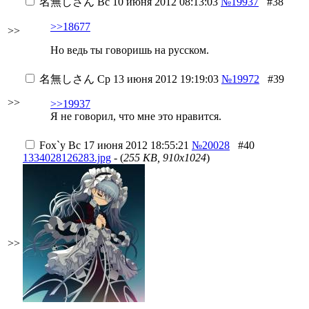
名無しさん
Вс 10 июня 2012 08:13:03
№19937
#38
>>18677
>>
Но ведь ты говоришь на русском.
名無しさん
Ср 13 июня 2012 19:19:03
№19972
#39
>>
>>19937
Я не говорил, что мне это нравится.
Fox`у
Вс 17 июня 2012 18:55:21
№20028
#40
1334028126283.jpg
- (
255 KB, 910x1024
)
>>