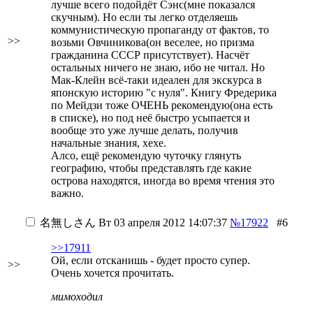
лучше всего подойдёт Сэнс(мне показался
скучным). Но если ты легко отделяешь
коммунистическую пропаганду от фактов, то
>>
возьми Овчиникова(он веселее, но призма
гражданина СССР присутствует). Насчёт
остальных ничего не знаю, ибо не читал. Но
Мак-Клейн всё-таки идеален для экскурса в
японскую историю "с нуля". Книгу Фредерика
по Мейдзи тоже ОЧЕНЬ рекомендую(она есть
в списке), но под неё быстро усыпается и
вообще это уже лучше делать, получив
начальные знания, хехе.
Алсо, ещё рекомендую чуточку глянуть
географию, чтобы представлять где какие
острова находятся, иногда во время чтения это
важно.
名無しさん
Вт 03 апреля 2012 14:07:37
№17922
#6
>>17911
Ой, если отсканишь - будет просто супер.
>>
Очень хочется прочитать.
мимоходил