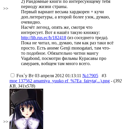
2) Рандомные книги по интересующему тебя
периоду жизни страны.
>>
Первый вариант весьма хардкорен + кучи
доп.литературы, а второй более узок, думаю,
очевидно.
Насчёт легенд, опять же, смотря что
интересует. Вот я нашёл такую книжку:
http://lib.rus.ec/b/182418
(из соседнего треда).
Пока не читал, но, думаю, там как раз таки всё
просто. Есть аниме Genji monogatari, там что-
то подобное. Обязательно читни мангу
Vagabond, посмотри фильмы Курасавы про
самураев, вобщем там много всего.
Fox`у
Вт 03 апреля 2012 01:13:11
№17905
#3
moe 137562 amamiya_yuuko ef_%7Ea_fairyta(...).png
- (
392
KB, 341x578
)
>>