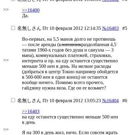
>>
>>16400
Да.
名無しさん
Пт 10 февраля 2012 12:14:35
№16403
#5
Во-первых, на 5,5 манов долго не протянешь
— после аренды (к
лоповник
раздолбанная 4,5
татами 1960-х годов без душа и санузла — 3
мана), коммунальных платежей, страховки,
>>
интернета и пр. на еду останется существенно
меньше 500 иен в день. На мелкие расходы
(добраться в центр Токио например обойдется
в 500-600 иен в один конец) не останется
вообще ничего. Помимо всего прочего,
гайдзину нужна виза. Где он ее возьмет?
名無しさん
Пт 10 февраля 2012 13:05:23
№16404
#6
>>16403
на еду останется существенно меньше 500 иен
в день
>>
Я на 300 в день жил, ничо. Если совсем жрать