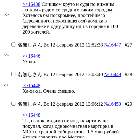
>>16438
Слишком круто и судя по нижним
фоткам - рядом со средним таким городом.
>>
Хотелось бы поскромнее, простейшего
(деревянного, покосившегося) домика в
деревеньке в одну улицу или в городке в 100-
200 жителей.
名無しさん
Вс 12 февраля 2012 12:52:38
№16447
#27
>>
>>16446
Уходи.
名無しさん
Вс 12 февраля 2012 13:03:40
№16449
#28
>>
>>16448
Ха-ха-ха. Очень смешно.
名無しさん
Вс 12 февраля 2012 13:06:12
№16450
#29
>>16448
Ты, сынок, видимо никогда квартиру не
покупал, когда однокомнатная квартирка в
МСО в сранной сибири стоит 1.5 млн рублей.
Что уж говорить про Москву.