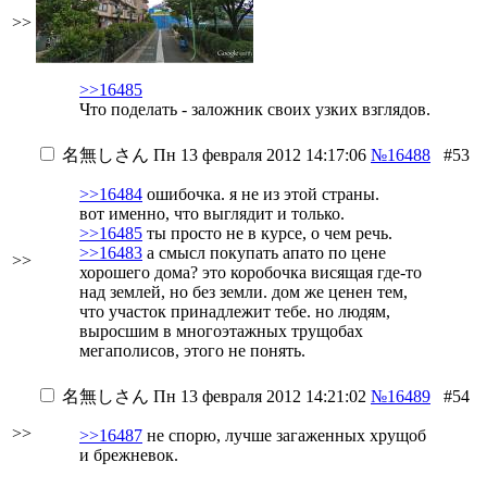
>>
>>16485
Что поделать - заложник своих узких взглядов.
名無しさん
Пн 13 февраля 2012 14:17:06
№16488
#53
>>16484
ошибочка. я не из этой страны.
вот именно, что выглядит и только.
>>16485
ты просто не в курсе, о чем речь.
>>16483
а смысл покупать апато по цене
>>
хорошего дома? это коробочка висящая где-то
над землей, но без земли. дом же ценен тем,
что участок принадлежит тебе. но людям,
выросшим в многоэтажных трущобах
мегаполисов, этого не понять.
名無しさん
Пн 13 февраля 2012 14:21:02
№16489
#54
>>
>>16487
не спорю, лучше загаженных хрущоб
и брежневок.