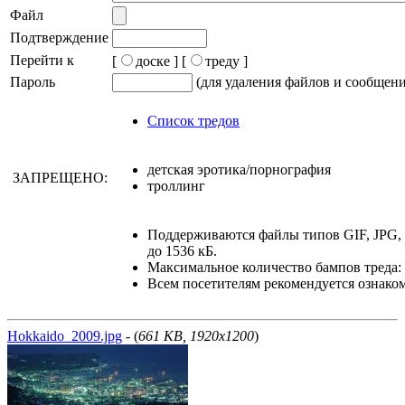
Файл
Подтверждение
Перейти к
[
доске ]
[
треду ]
Пароль
(для удаления файлов и сообщен
Список тредов
детская эротика/порнография
ЗАПРЕЩЕНО:
троллинг
Поддерживаются файлы типов GIF, JPG
до 1536 кБ.
Максимальное количество бампов треда: 
Всем посетителям рекомендуется ознако
Hokkaido_2009.jpg
- (
661 KB, 1920x1200
)