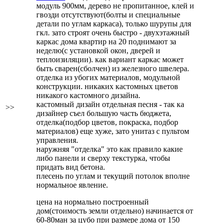
модуль 900мм, дерево не пропитанное, клей и
гвозди отсутствуют(болты и специальные
детали по углам каркаса), только шурупы для
гкл. зато строят очень быстро - двухэтажный
каркас дома квартир на 20 поднимают за
неделю(с установкой окон, дверей и
теплоизиляции). как вариант каркас может
быть сварен(сболчен) из железного швелера.
отделка из убогих материалов, модульной
конструкции. никаких кастомных цветов
никакого кастомного дизайна.
кастомный дизайн отдельная песня - так ка
>>
дизайнер съел большую часть бюджета,
отделка(подбор цветов, покраска, подбор
материалов) еще хуже, зато унитаз с пультом
управления.
наружняя "отделка" это как правило какие
либо панели и сверху текстурка, чтобы
придать вид бетона.
плесень по углам и текущий потолок вполне
нормальное явление.
цена на нормально построенный
дом(стоимость земли отдельно) начинается от
60-80ман за цубо при размере дома от 150