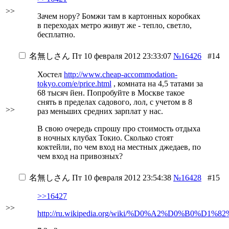
>>
Зачем нору? Бомжи там в картонных коробках
в переходах метро живут же - тепло, светло,
бесплатно.
名無しさん
Пт 10 февраля 2012 23:33:07
№16426
#14
Хостел
http://www.cheap-accommodation-
tokyo.com/e/price.html
, комната на 4,5 татами за
68 тысяч йен. Попробуйте в Москве такое
снять в пределах садового, лол, с учетом в 8
>>
раз меньших средних зарплат у нас.
В свою очередь спрошу про стоимость отдыха
в ночных клубах Токио. Сколько стоят
коктейли, по чем вход на местных джедаев, по
чем вход на привозных?
名無しさん
Пт 10 февраля 2012 23:54:38
№16428
#15
>>16427
>>
http://ru.wikipedia.org/wiki/%D0%A2%D0%B0%