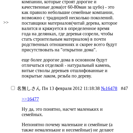
компании, которые строят дорогие и
качественные дома(от 60-80ман за цубо) - это
как правило небольшие семейные компании,
возможно с традицией несколько поколений.
>>
поставщики материалов(читай дерева, которое
валится и кряжуется в определенное время
года на делянках, где деревья созрели, чтобы
стать строительным материалом) в почти
родственных отношениях и скорее всего будут
присутствовать на "открытии дома".
еще более дорогие дома в основном будут
отличаться отделкой - натуральный камень,
витые стволы деревьев отшлифованные и
покрытые лаком, резьба по дереву.
名無しさん
Пн 13 февраля 2012 11:18:38
№16478
#47
>>16477
Ну да, это понятно, насчет маленьких и
семейных.
Непонятно почему маленькие и семейные (а
также немаленькие и несемейные) не делают