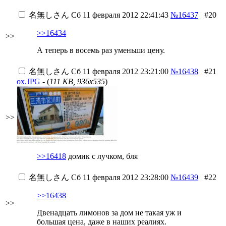
名無しさん
Сб 11 февраля 2012 22:41:43
№16437
#20
>>16434
>>
А теперь в восемь раз уменьши цену.
名無しさん
Сб 11 февраля 2012 23:21:00
№16438
#21
ох.JPG
- (
111 KB, 936x535
)
>>
>>16418
домик с лучком, бля
名無しさん
Сб 11 февраля 2012 23:28:00
№16439
#22
>>16438
>>
Двенадцать лимонов за дом не такая уж и
большая цена, даже в наших реалиях.