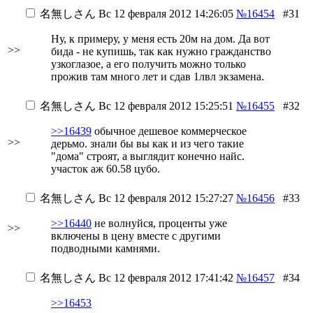
名無しさん
Вс 12 февраля 2012 14:26:05
№16454
#31
Ну, к примеру, у меня есть 20м на дом. Да вот
>>
бида - не купишь, так как нужно гражданство
узкоглазое, а его получить можно только
прожив там много лет и сдав 1лвл экзамена.
名無しさん
Вс 12 февраля 2012 15:25:51
№16455
#32
>>16439
обычное дешевое коммерческое
>>
дерьмо. знали бы вы как и из чего такие
"дома" строят, а выглядит конечно найс.
участок аж 60.58 цубо.
名無しさん
Вс 12 февраля 2012 15:27:27
№16456
#33
>>16440
не волнуйся, проценты уже
>>
включены в цену вместе с другими
подводными камнями.
名無しさん
Вс 12 февраля 2012 17:41:42
№16457
#34
>>16453