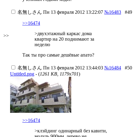
名無しさん
Пн 13 февраля 2012 13:22:07
№16483
#49
>>16474
>двухэтажный каркас дома
>>
квартир на 20 поднимают за
неделю
Так ты про самые дешёвые апато?
名無しさん
Пн 13 февраля 2012 13:44:03
№16484
#50
Untitled.png
- (
1261 KB, 1179x701
)
>>16474
>клэйдинг одинарный без кавити,
модуль 900мм, дерево не