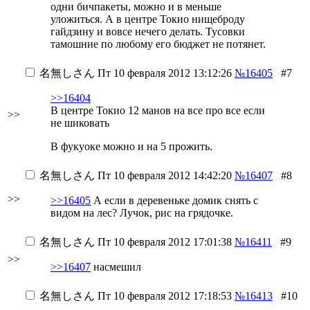
одни бичпакеты, можно и в меньше
уложиться. А в центре Токио нищеброду
гайдзину и вовсе нечего делать. Тусовки
тамошние по любому его бюджет не потянет.
名無しさん
Пт 10 февраля 2012 13:12:26
№16405
#7
>>16404
В центре Токио 12 манов на все про все
если
>>
не шиковать
В фукуоке можно и на 5 прожить.
名無しさん
Пт 10 февраля 2012 14:42:20
№16407
#8
>>
>>16405
А если в деревеньке домик снять с
видом на лес? Лучок, рис на грядочке.
名無しさん
Пт 10 февраля 2012 17:01:38
№16411
#9
>>
>>16407
насмешил
名無しさん
Пт 10 февраля 2012 17:18:53
№16413
#10