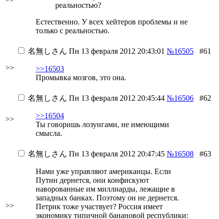
реальностью?
Естественно. У всех хейтеров проблемы
и не
только с реальностью
.
名無しさん
Пн 13 февраля 2012 20:43:01
№16505
#61
>>
>>16503
Промывка мозгов, это она.
名無しさん
Пн 13 февраля 2012 20:45:44
№16506
#62
>>16504
>>
Ты говоришь лозунгами, не имеющими
смысла.
名無しさん
Пн 13 февраля 2012 20:47:45
№16508
#63
Нами уже управляют американцы. Если
Путин дернется, они конфискуют
наворованные им миллиарды, лежащие в
западных банках. Поэтому он не дернется.
>>
Петрик тоже участвует? Россия имеет
экономику типичной банановой республики: