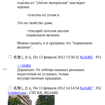
отделка из "убогих материалов" выглядит
хорошо.
>плесень по углам и
Это не свойство дома.
>текущий потолок вполне
нормальное явление.
Можно сказать, и в хрущовке это "нормальное
явление".
名無しさん
Пн 13 февраля 2012 13:56:32
№16485
#51
>>16484
>>
Дорамчую. От хейтера никаких реальных
недостатков не услышал, только
несущественные придирки.
名無しさん
Пн 13 февраля 2012 14:14:54
№16487
#52
Untitled.png
- (
785 KB, 882x448
)