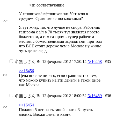
>зп соответвующие
У газовиков/нефтяников з/п 50 тысяч в
среднем. Сравнимо с московскими?
>>
Я тут живу, так что лучше не спорь. Работник
газпрома с з/п в 70 тысяч тут является просто
божеством, а сам газпром - супер рабочим
местом с божественными зарплатами, при том
что ВСЕ стоит дороже чем в Москве
ну жилье
чуть дешевле, да
名無しさん
Вс 12 февраля 2012 17:50:14
№16458
#35
>>16456
>>
Цена вполне ничего, если сравнивать с тем,
что можно купить на эти деньги в такой дыре
как Москва.
名無しさん
Вс 12 февраля 2012 18:00:52
№16459
#36
>>16454
>>
Поживи 5 лет на съемной апато. Запузать
японку. Вложи денег в казну.