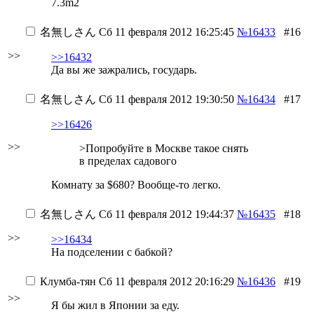
7.3m2
名無しさん
Сб 11 февраля 2012 16:25:45
№16433
#16
>>
>>16432
Да вы же зажрались, государь.
名無しさん
Сб 11 февраля 2012 19:30:50
№16434
#17
>>16426
>>
>Попробуйте в Москве такое снять
в пределах садового
Комнату за $680? Вообще-то легко.
名無しさん
Сб 11 февраля 2012 19:44:37
№16435
#18
>>
>>16434
На подселении с бабкой?
Клумба-тян
Сб 11 февраля 2012 20:16:29
№16436
#19
>>
Я бы жил в Японии за еду.