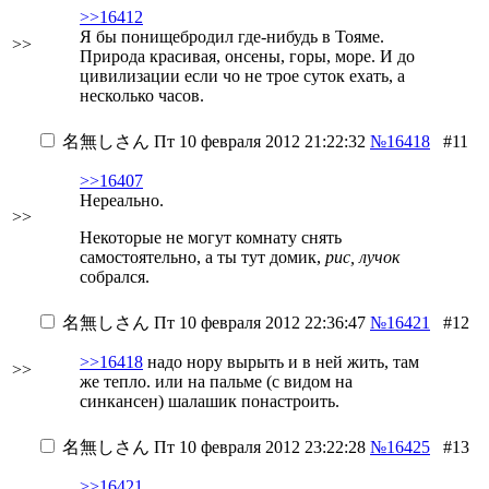
>>16412
Я бы понищебродил где-нибудь в Тояме.
>>
Природа красивая, онсены, горы, море. И до
цивилизации если чо не трое суток ехать, а
несколько часов.
名無しさん
Пт 10 февраля 2012 21:22:32
№16418
#11
>>16407
Нереально.
>>
Некоторые не могут комнату снять
самостоятельно, а ты тут домик,
рис, лучок
собрался.
名無しさん
Пт 10 февраля 2012 22:36:47
№16421
#12
>>16418
надо нору вырыть и в ней жить, там
>>
же тепло. или на пальме (с видом на
синкансен) шалашик понастроить.
名無しさん
Пт 10 февраля 2012 23:22:28
№16425
#13
>>16421