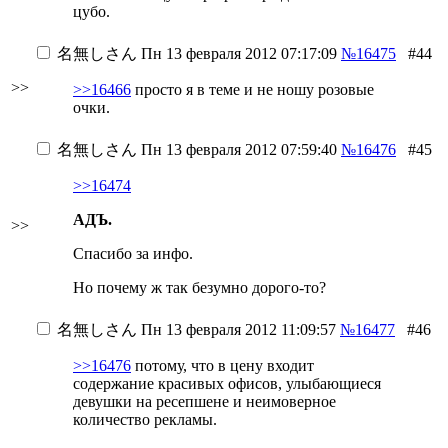
цубо.
名無しさん
Пн 13 февраля 2012 07:17:09
№16475
#44
>>
>>16466
просто я в теме и не ношу розовые
очки.
名無しさん
Пн 13 февраля 2012 07:59:40
№16476
#45
>>16474
АДЪ.
>>
Спасибо за инфо.
Но почему ж так безумно дорого-то?
名無しさん
Пн 13 февраля 2012 11:09:57
№16477
#46
>>16476
потому, что в цену входит
содержание красивых офисов, улыбающиеся
девушки на ресепшене и неимоверное
количество рекламы.