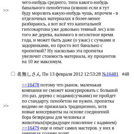
чего-нибудь среднего, типа какого-нибудь
банального пенобетона (извини если я тут
>>
буду морозить какую-нибудь чушь, впрочем - в
отделочных материалах я более-менее
разбираюсь, а вот всё что капитальней
гипсокартона уже довольно темный лес) или
того же дерева, валимого в неэлитное время
года, и может быть даже (о ужас) с сучками и
задоринками, но просто вот банально с
пропиткой? Ну насколько эта пропитка
увеличит стоимость материала, ну процентов
на 10 же максимум.
名無しさん
Пн 13 февраля 2012 12:53:28
№16481
#48
>>16478
потому что рынок. маленькая
компания не сможет конкурировать с большой
это раз. дерево с нодами(сучками) не пройдет
по стандарту. пенобетон не нужен. пропитка
>>
видимо не прижилась традиционно, хотя
новые консерванты на основе соединений
бора безвредны для человека и
животных(предыдущее поколение с кадмием)
>>16479
еще и опыт самих мастеров. у них в
учениках годами ходят.