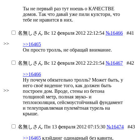
Ты не первый раз тут ноешь о КАЧЕСТВЕ
домов. Так что давай уже пили кулстори, что
тебе не нравится в них.
名無しさん
Вс 12 февраля 2012 22:12:54
№16466
#41
>>
>>16465
Он просто тролль, не обращай внимание.
名無しさん
Вс 12 февраля 2012 22:21:54
№16467
#42
>>16466
Ну почеум обязательно тролль? Может быть, у
него своё видение того, как должен быть
>>
построен дом. Вроде, стены из бетона
толщиной метр, полная звуко- и
теплоизоляция, сейсмоустойчивый фундамент
и телеуправляемая пулемётная турель на
крыше.
名無しさん
Пн 13 февраля 2012 07:15:30
№16474
#43
>>16465
клэйдинг одинарный без кавити,