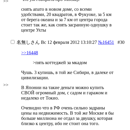
>>
снять апато в новом доме, со всеми
удобствами, 20 квадратов, в Фукуоке, за 5 км
от берега океана и за 7 км от центра города
стоит так же, как снять засранную однушку в
центре Ухты
名無しさん
Вс 12 февраля 2012 13:10:27
№16451
#30
>>16448
>пять коттеджей за мкадом
Чушь. 3 купишь, в той же Сибири, в далеке от
цивилизации.
>>
В Японии на такие деньги можно купить
СВОЙ огромный дом, с садом и гаражом и
недалеко от Токио.
Очевидно что в РФ очень сильно задраны
цены на недвижимость. В той же Москве я бы
больше миллиона не отдал за двушку, которая
близко к центру, ибо не стоит она того.