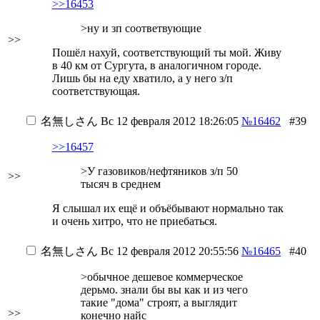
>>16453
>ну и зп соответвующие
>>
Пошёл нахуй, соответствующий ты мой. Живу
в 40 км от Сургута, в аналогичном городе.
Лишь бы на еду хватило, а у него з/п
соответствующая.
名無しさん
Вс 12 февраля 2012 18:26:05
№16462
#39
>>16457
>У газовиков/нефтяников з/п 50
>>
тысяч в среднем
Я слышал их ещё и объёбывают нормально так
и очень хитро, что не приебаться.
名無しさん
Вс 12 февраля 2012 20:55:56
№16465
#40
>обычное дешевое коммерческое
дерьмо. знали бы вы как и из чего
такие "дома" строят, а выглядит
>>
конечно найс