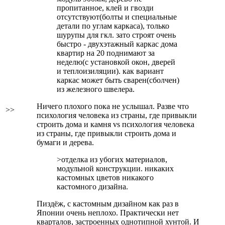
пропитанное, клей и гвозди
отсутствуют(болты и специальные
детали по углам каркаса), только
шурупы для гкл. зато строят очень
быстро - двухэтажный каркас дома
квартир на 20 поднимают за
неделю(с установкой окон, дверей
и теплоизиляции). как вариант
каркас может быть сварен(сболчен)
из железного швелера.
Ничего плохого пока не услышал. Разве что
>>
психология человека из страны, где привыкли
строить дома и камня vs психология человека
из страны, где привыкли строить дома и
бумаги и дерева.
>отделка из убогих материалов,
модульной конструкции. никаких
кастомных цветов никакого
кастомного дизайна.
Пиздёж, с кастомным дизайном как раз в
Японии очень неплохо. Практически нет
кварталов, застроенных однотипной хунтой. И