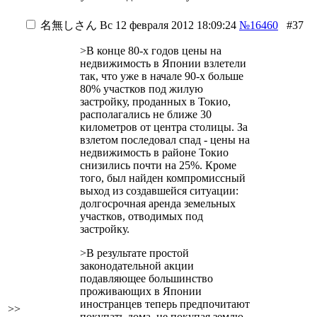
名無しさん
Вс 12 февраля 2012 18:09:24
№16460
#37
>В конце 80-х годов цены на
недвижимость в Японии взлетели
так, что уже в начале 90-х больше
80% участков под жилую
застройку, проданных в Токио,
располагались не ближе 30
километров от центра столицы. За
взлетом последовал спад - цены на
недвижимость в районе Токио
снизились почти на 25%. Кроме
того, был найден компромиссный
выход из создавшейся ситуации:
долгосрочная аренда земельных
участков, отводимых под
застройку.
>В результате простой
законодательной акции
подавляющее большинство
проживающих в Японии
иностранцев теперь предпочитают
>>
покупать дома, не покупая землю,