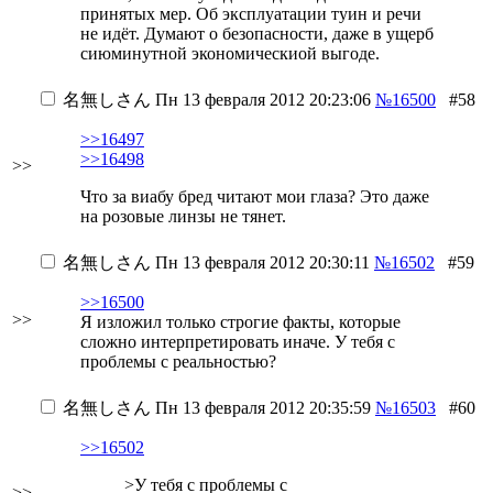
принятых мер. Об эксплуатации туин и речи
не идёт. Думают о безопасности, даже в ущерб
сиюминутной экономическиой выгоде.
名無しさん
Пн 13 февраля 2012 20:23:06
№16500
#58
>>16497
>>16498
>>
Что за виабу бред читают мои глаза? Это даже
на розовые линзы не тянет.
名無しさん
Пн 13 февраля 2012 20:30:11
№16502
#59
>>16500
>>
Я изложил только строгие факты, которые
сложно интерпретировать иначе. У тебя с
проблемы с реальностью?
名無しさん
Пн 13 февраля 2012 20:35:59
№16503
#60
>>16502
>У тебя с проблемы с
>>