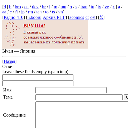
[
d
|
b
/
bro
/
cu
/
dev
/
hr
/
l
/
m
/
mu
/
o
/
s
/
tran
/
tu
/
tv
/
vg
/
x
|
a
/
aa
/
c
/
fi
/
jp
/
rm
/
tan
/
to
/
ts
/
vn
]
[
Радио 410
] [
ii.booru
-
Архив РПГ
] [
acomics
-
cf
-
ost
] [
𝕏
]
Ычан — Япония
[
Назад
]
Ответ
Leave these fields empty (spam trap):
Имя
Тема
Сообщение