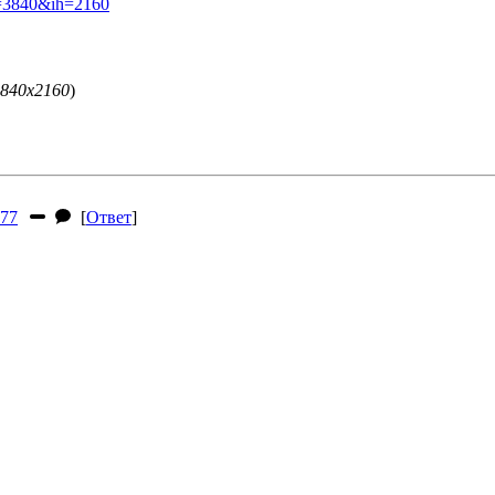
iw=3840&ih=2160
3840x2160
)
77
[
Ответ
]