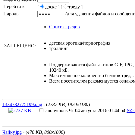
Перейти к
[
доске ]
[
треду ]
Пароль
(для удаления файлов и сообщен
Список тредов
детская эротика/порнография
ЗАПРЕЩЕНО:
троллинг
Поддерживаются файлы типов GIF, JPG,
10240 кБ.
Максимальное количество бампов треда: 
Всем посетителям рекомендуется ознако
1334782775199.png
- (
2737 KB, 1920x1180
)
anonymous
Чт 04 августа 2016 01:44:54
№50
Чайку.jpg
- (
470 KB, 800x1000
)