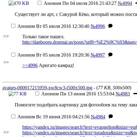
Аноним
Пн 04 июля 2016 21:43:27
№4994
Существует ли арт, с Сакурой Кёко, который можно пост
Аноним
Вт 05 июля 2016 12:30:40
№4996
>>
Только такое нашел.
http://danbooru.donmai.us/posts?utf8=%E2%9C%93&t
Аноним
Вт 05 июля 2016 19:20:36
№4997
>>
>>4996
Аригато камрад!
avatars-000017215959-xw8cw3-t500x500.jpg
- (
77 KB, 500x500
)
Аноним
Пн 13 июня 2016 15:53:04
№4983
Помогите подобрать картинку для фотообоев на тему лаки
Аноним
Вс 19 июня 2016 04:21:56
№4984
https://yandex.ru/images/search?text=evangelion&isize
>>
https://yandex.ru/images/search?text=toradora&isize=eq