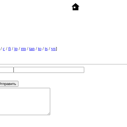
/
c
/
fi
/
jp
/
rm
/
tan
/
to
/
ts
/
vn
]