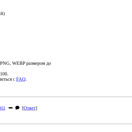
ий)
 PNG, WEBP размером до
100.
миться с
FAQ
.
11
[
Ответ
]