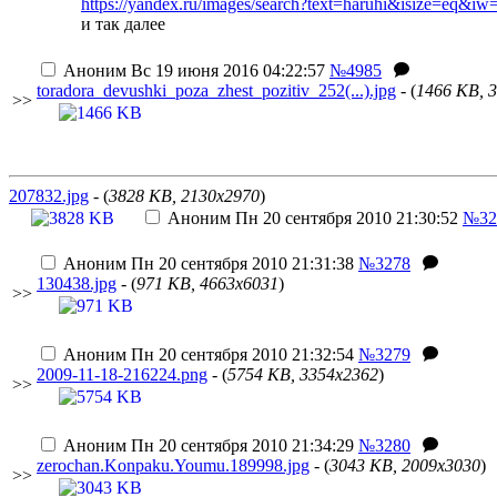
https://yandex.ru/images/search?text=haruhi&isize=eq&
и так далее
Аноним
Вс 19 июня 2016 04:22:57
№4985
toradora_devushki_poza_zhest_pozitiv_252(...).jpg
- (
1466 KB, 
>>
207832.jpg
- (
3828 KB, 2130x2970
)
Аноним
Пн 20 сентября 2010 21:30:52
№32
Аноним
Пн 20 сентября 2010 21:31:38
№3278
130438.jpg
- (
971 KB, 4663x6031
)
>>
Аноним
Пн 20 сентября 2010 21:32:54
№3279
2009-11-18-216224.png
- (
5754 KB, 3354x2362
)
>>
Аноним
Пн 20 сентября 2010 21:34:29
№3280
zerochan.Konpaku.Youmu.189998.jpg
- (
3043 KB, 2009x3030
)
>>