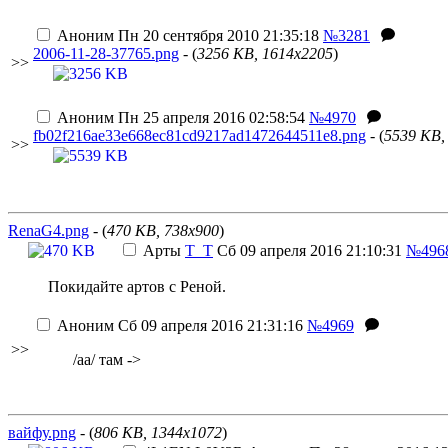
Аноним
Пн 20 сентября 2010 21:35:18
№3281
2006-11-28-37765.png
- (
3256 KB, 1614x2205
)
>>
Аноним
Пн 25 апреля 2016 02:58:54
№4970
fb02f216ae33e668ec81cd9217ad1472644511e8.png
- (
5539 KB,
>>
RenaG4.png
- (
470 KB, 738x900
)
Арты
T_T
Сб 09 апреля 2016 21:10:31
№496
Покидайте артов с Реной.
Аноним
Сб 09 апреля 2016 21:31:16
№4969
>>
/aa/ там ->
вайфу.png
- (
806 KB, 1344x1072
)