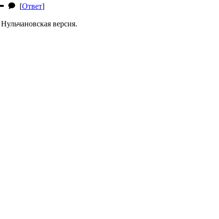
[
Ответ
]
 Нульчановская версия.