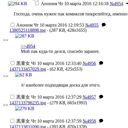
Аноним
Чт 10 марта 2016 12:16:18
№4954
Господа, очень нужен пак комиксов пикрелейтед, именно
Аноним
Чт 10 марта 2016 12:19:53
№4955
1380525118898.jpg
- (
287 KB, 428x1655
)
>>
>>4954
Мой пак куда-то делся, спасибо заранее.
黒童女
Чт 10 марта 2016 12:33:40
№4956
1437133457029.jpg
- (
62 KB, 425x553
)
>>
/r/ наиболее подходящая доска для этого.
黒童女
Чт 10 марта 2016 12:37:29
№4957
1437133796235.jpg
- (
279 KB, 665x1993
)
>>
黒童女
Чт 10 марта 2016 12:37:59
№4958
1437133831090.jpg
- (
393 KB, 870x1378
)