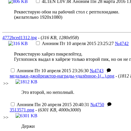
4L1EN L0V3R
Аноним
Пн 28 марта 2016 13
Реквестирую обои на рабочий стол с рептилоидами.
(желательно 1920х1080)
4772bced1312.jpg
- (
316 KB, 1280x958
)
Аноним
Пт 10 апреля 2015 23:25:27
№4742
Реквестирую хайрез пикрелейтед.
Гуглопоиск выдал в хайрезе только второй пик, но он н
Аноним
Пт 10 апреля 2015 23:26:30
№4743
медальки-джойреактор-награды-удалённое-1(...).png
- (
1812 
>>
Это второй, но неполный.
Аноним
Пн 20 апреля 2015 20:40:31
№4750
3513571.png
- (
6301 KB, 4000x3000
)
>>
Держи