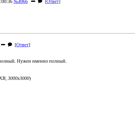
:00:36
№4966
[
Ответ
]
[
Ответ
]
е полный. Нужен именно полный.
KB, 3000x3000
)