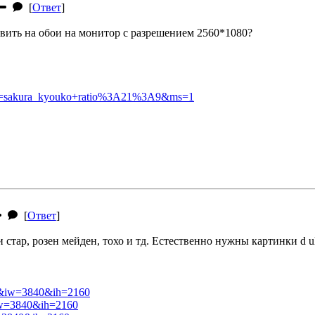
[
Ответ
]
авить на обои на монитор с разрешением 2560*1080?
ags=sakura_kyouko+ratio%3A21%3A9&ms=1
[
Ответ
]
 стар, розен мейден, тохо и тд. Естественно нужны картинки d u
=eq&iw=3840&ih=2160
&iw=3840&ih=2160