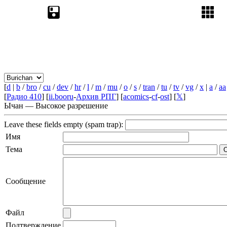
[
d
|
b
/
bro
/
cu
/
dev
/
hr
/
l
/
m
/
mu
/
o
/
s
/
tran
/
tu
/
tv
/
vg
/
x
|
a
/
aa
[
Радио 410
] [
ii.booru
-
Архив РПГ
] [
acomics
-
cf
-
ost
] [
𝕏
]
Ычан — Высокое разрешение
Leave these fields empty (spam trap):
Имя
Тема
Сообщение
Файл
Подтверждение