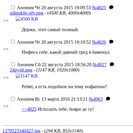
Аноним
Чт 20 августа 2015 19:09:53
№4825
odinokije-sily.png
- (
4500 KB, 4000x4000
)
>>
Держи, этот самый полный.
Аноним
Чт 20 августа 2015 19:10:52
№4826
>>
Нифига себе, какой давний тред я бампнул.
Аноним
Сб 22 августа 2015 18:56:20
№4827
24рулй.png
- (
1147 KB, 1920x1080
)
>>
Ребят, а есть подобное на тему нофапона?
Аноним
Вс 13 марта 2016 21:13:21
№4963
>>
>>4825
Исполать тебе, боярн де су!
1379523340427.jpg
- (
294 KB, 853x1140
)