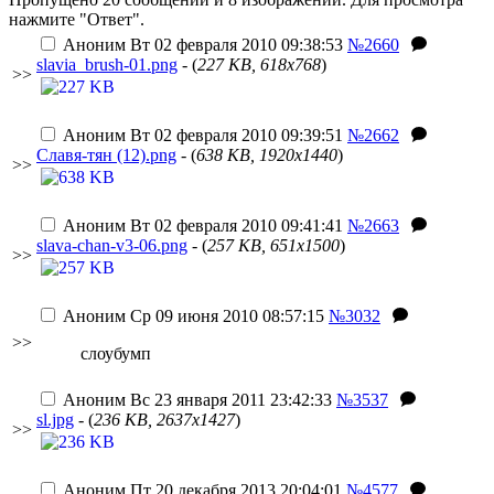
нажмите "Ответ".
Аноним
Вт 02 февраля 2010 09:38:53
№2660
slavia_brush-01.png
- (
227 KB, 618x768
)
>>
Аноним
Вт 02 февраля 2010 09:39:51
№2662
Славя-тян (12).png
- (
638 KB, 1920x1440
)
>>
Аноним
Вт 02 февраля 2010 09:41:41
№2663
slava-chan-v3-06.png
- (
257 KB, 651x1500
)
>>
Аноним
Ср 09 июня 2010 08:57:15
№3032
>>
слоубумп
Аноним
Вс 23 января 2011 23:42:33
№3537
sl.jpg
- (
236 KB, 2637x1427
)
>>
Аноним
Пт 20 декабря 2013 20:04:01
№4577