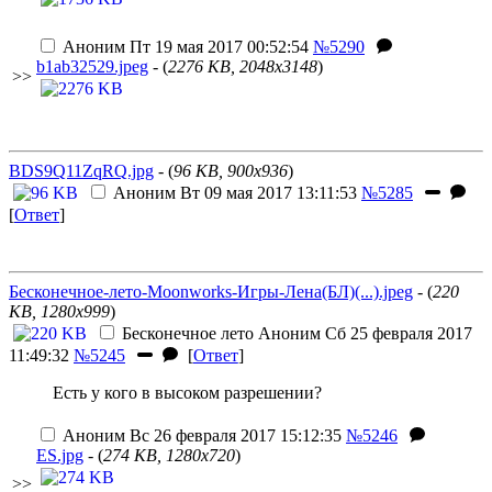
Аноним
Пт 19 мая 2017 00:52:54
№5290
b1ab32529.jpeg
- (
2276 KB, 2048x3148
)
>>
BDS9Q11ZqRQ.jpg
- (
96 KB, 900x936
)
Аноним
Вт 09 мая 2017 13:11:53
№5285
[
Ответ
]
Бесконечное-лето-Moonworks-Игры-Лена(БЛ)(...).jpeg
- (
220
KB, 1280x999
)
Бесконечное лето
Аноним
Сб 25 февраля 2017
11:49:32
№5245
[
Ответ
]
Есть у кого в высоком разрешении?
Аноним
Вс 26 февраля 2017 15:12:35
№5246
ES.jpg
- (
274 KB, 1280x720
)
>>