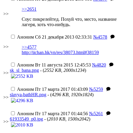
>>2651
>>
Соус пикрелейтед. Похуй что, место, название
лагеря, хоть что-нибудь.
Аноним
Сб 21 декабря 2013 02:33:31
№4578
>>
>>4577
http://iichan.hk/vn/res/38073.html#38159
Аноним
Вт 11 августа 2015 12:45:53
№4820
sk_sl_bana.png
- (
2552 KB, 2000x1234
)
>>
Аноним
Пт 17 марта 2017 01:43:09
№5259
slavya-bathHR.png
- (
4296 KB, 1920x1824
)
>>
Аноним
Пт 17 марта 2017 01:44:56
№5261
61933549_p0.jpg
- (
2010 KB, 1500x2042
)
>>