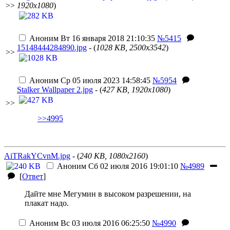
>>
1920x1080
)
Аноним
Вт 16 января 2018 21:10:35
№5415
15148444284890.jpg
- (
1028 KB, 2500x3542
)
>>
Аноним
Ср 05 июля 2023 14:58:45
№5954
Stalker Wallpaper 2.jpg
- (
427 KB, 1920x1080
)
>>
>>4995
AiTRakYCvnM.jpg
- (
240 KB, 1080x2160
)
Аноним
Сб 02 июля 2016 19:01:10
№4989
[
Ответ
]
Дайте мне Мегумин в высоком разрешении, на
плакат надо.
Аноним
Вс 03 июля 2016 06:25:50
№4990