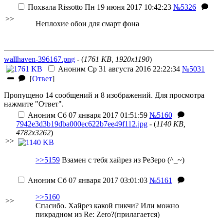
Похвала
Rissotto
Пн 19 июня 2017 10:42:23
№5326
>>
Неплохие обои для смарт фона
wallhaven-396167.png
- (
1761 KB, 1920x1190
)
Аноним
Ср 31 августа 2016 22:22:34
№5031
[
Ответ
]
Пропущено 14 сообщений и 8 изображений. Для просмотра
нажмите "Ответ".
Аноним
Сб 07 января 2017 01:51:59
№5160
7942e3d3b19dba000ec622b7ee49f112.jpg
- (
1140 KB,
4782x3262
)
>>
>>5159
Взамен с тебя хайрез из РеЗеро (^_~)
Аноним
Сб 07 января 2017 03:01:03
№5161
>>5160
>>
Спасибо. Хайрез какой пикчи? Или можно
пикрадном из Re: Zero?(прилагается)