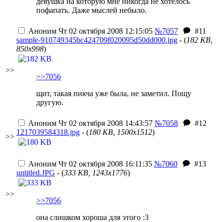
девушка на которую мне никогда не хотелось
пофапать. Даже мыслей небыло.
Аноним
Чт 02 октября 2008 12:15:05
№7057
#11
sample-910749345bc424709f020095d50dd000.jpg
- (
182 KB,
850x998
)
>>
>>7056
щит, такая пикча уже была, не заметил. Пощу
другую.
Аноним
Чт 02 октября 2008 14:43:57
№7058
#12
1217039584318.jpg
- (
180 KB, 1500x1512
)
>>
Аноним
Чт 02 октября 2008 16:11:35
№7060
#13
untitled.JPG
- (
333 KB, 1243x1776
)
>>
>>7056
она слишком хороша для этого :3