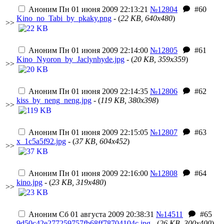
Аноним
Пн 01 июня 2009 22:13:21
№12804
#60
Kino_no_Tabi_by_pkaky.png
- (
22 KB, 640x480
)
>>
Аноним
Пн 01 июня 2009 22:14:00
№12805
#61
Kino_Nyoron_by_Jaclynhyde.jpg
- (
20 KB, 359x359
)
>>
Аноним
Пн 01 июня 2009 22:14:35
№12806
#62
kiss_by_neng_neng.jpg
- (
119 KB, 380x398
)
>>
Аноним
Пн 01 июня 2009 22:15:05
№12807
#63
x_1c5a5f92.jpg
- (
37 KB, 604x452
)
>>
Аноним
Пн 01 июня 2009 22:16:00
№12808
#64
kino.jpg
- (
23 KB, 319x480
)
>>
Аноним
Сб 01 августа 2009 20:38:31
№14511
#65
9d50c42e277259757fb68ff78704104c.jpg
- (
26 KB, 300x400
)