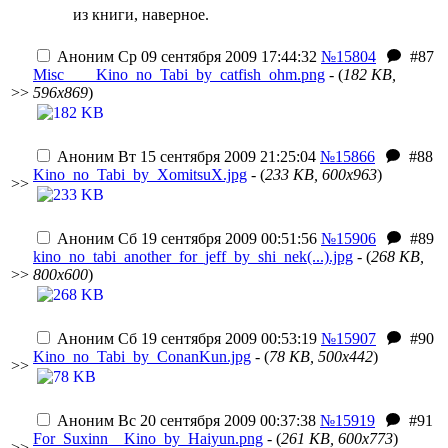
из книги, наверное.
Аноним
Ср 09 сентября 2009 17:44:32
№15804
#87
Misc____Kino_no_Tabi_by_catfish_ohm.png
- (
182 KB,
>>
596x869
)
Аноним
Вт 15 сентября 2009 21:25:04
№15866
#88
Kino_no_Tabi_by_XomitsuX.jpg
- (
233 KB, 600x963
)
>>
Аноним
Сб 19 сентября 2009 00:51:56
№15906
#89
kino_no_tabi_another_for_jeff_by_shi_nek(...).jpg
- (
268 KB,
>>
800x600
)
Аноним
Сб 19 сентября 2009 00:53:19
№15907
#90
Kino_no_Tabi_by_ConanKun.jpg
- (
78 KB, 500x442
)
>>
Аноним
Вс 20 сентября 2009 00:37:38
№15919
#91
For_Suxinn__Kino_by_Haiyun.png
- (
261 KB, 600x773
)
>>