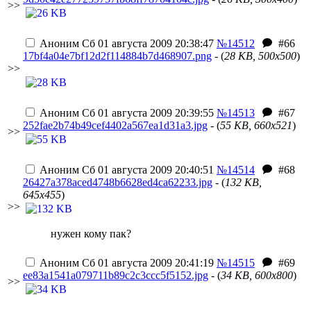
>>
Аноним
Сб 01 августа 2009 20:38:47
№14512
#66
17bf4a04e7bf12d2f114884b7d468907.png
- (
28 KB, 500x500
)
>>
Аноним
Сб 01 августа 2009 20:39:55
№14513
#67
252fae2b74b49cef4402a567ea1d31a3.jpg
- (
55 KB, 660x521
)
>>
Аноним
Сб 01 августа 2009 20:40:51
№14514
#68
26427a378aced4748b6628ed4ca62233.jpg
- (
132 KB,
645x455
)
>>
нужен кому пак?
Аноним
Сб 01 августа 2009 20:41:19
№14515
#69
ee83a1541a079711b89c2c3ccc5f5152.jpg
- (
34 KB, 600x800
)
>>