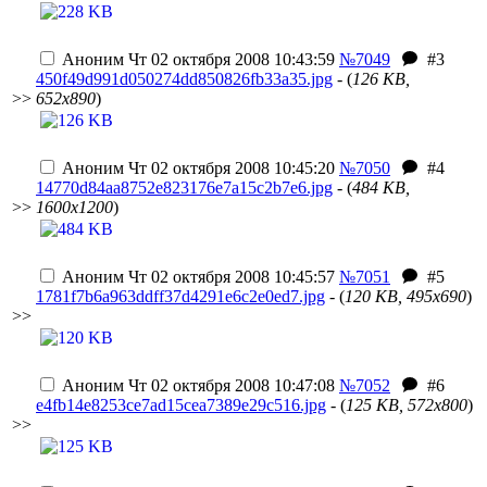
Аноним
Чт 02 октября 2008 10:43:59
№7049
#3
450f49d991d050274dd850826fb33a35.jpg
- (
126 KB,
>>
652x890
)
Аноним
Чт 02 октября 2008 10:45:20
№7050
#4
14770d84aa8752e823176e7a15c2b7e6.jpg
- (
484 KB,
>>
1600x1200
)
Аноним
Чт 02 октября 2008 10:45:57
№7051
#5
1781f7b6a963ddff37d4291e6c2e0ed7.jpg
- (
120 KB, 495x690
)
>>
Аноним
Чт 02 октября 2008 10:47:08
№7052
#6
e4fb14e8253ce7ad15cea7389e29c516.jpg
- (
125 KB, 572x800
)
>>