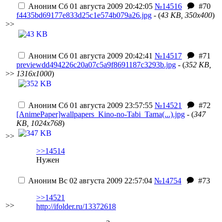
Аноним
Сб 01 августа 2009 20:42:05
№14516
#70
f4435bd69177e833d25c1e574b079a26.jpg
- (
43 KB, 350x400
)
>>
Аноним
Сб 01 августа 2009 20:42:41
№14517
#71
previewdd494226c20a07c5a9f8691187c3293b.jpg
- (
352 KB,
>>
1316x1000
)
Аноним
Сб 01 августа 2009 23:57:55
№14521
#72
[AnimePaper]wallpapers_Kino-no-Tabi_Tama(...).jpg
- (
347
KB, 1024x768
)
>>
>>14514
Нужен
Аноним
Вс 02 августа 2009 22:57:04
№14754
#73
>>14521
>>
http://ifolder.ru/13372618