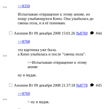
>>8350
>>
Испытываю отвращение к этому аниме, но
пощу улыбающуюся Кино. Она улыбалась до
смены пола, и я её понимаю.
Аноним
Вт 09 декабря 2008 15:01:26
№8769
#44
>>8768
эта картинка уже была.
а Кино улыбалась и после "смены пола".
>>
>>Испытываю отвращение к этому
аниме
ну и мудак.
Аноним
Вт 09 декабря 2008 21:37:18
№8778
#45
>>8769
>>
> ну и мудак.