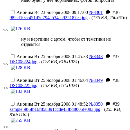
надо будет у нее нормальных фоток попросить
Аноним
Вс 23 ноября 2008 09:17:00
№8301
#36
982cf10cc451d5d794a534aa925187ea.jpg
- (
176 KB, 450x616
)
>>
ну и картинка с артом, чтобы от тематики не
отдалятся
Аноним
Вт 25 ноября 2008 01:45:33
№8348
#37
DSC08224.jpg
- (
128 KB, 618x1024
)
>>
Аноним
Вт 25 ноября 2008 01:46:04
№8349
#38
DSC08225.jpg
- (
133 KB, 651x1024
)
>>
Аноним
Вт 25 ноября 2008 01:48:52
№8350
#39
sample-9b6fb16f858391ccde43fbd8005fe083.jpg
- (
255 KB,
850x1185
)
>>