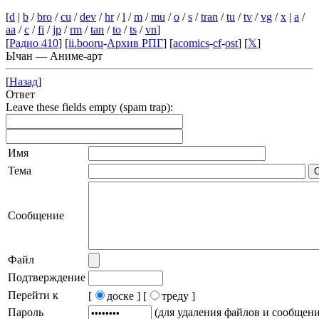
[
d
|
b
/
bro
/
cu
/
dev
/
hr
/
l
/
m
/
mu
/
o
/
s
/
tran
/
tu
/
tv
/
vg
/
x
|
a
/
aa
/
c
/
fi
/
jp
/
rm
/
tan
/
to
/
ts
/
vn
]
[
Радио 410
] [
ii.booru
-
Архив РПГ
] [
acomics
-
cf
-
ost
] [
𝕏
]
Ычан — Аниме-арт
[
Назад
]
Ответ
Leave these fields empty (spam trap):
Имя
Тема
Сообщение
Файл
Подтверждение
Перейти к
[
доске ]
[
треду ]
Пароль
(для удаления файлов и сообщен