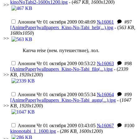
kinoNoTabi2-1600x1200.jpg
- (
467 KB, 1600x1200
)
>>
Аноним
Чт 01 октября 2009 00:48:09
№16061
#97
[AnimePaper]wallpapers_Kino-No-Tabi_heli(...).jpg
- (
563 KB,
1680x1050
)
>>
Капча reise (нем. путешествие), лол.
Аноним
Чт 01 октября 2009 00:53:22
№16063
#98
[AnimePaper]wallpapers_Kino-No-Tabi_filo(...).jpg
- (
2339
>>
KB, 1920x1200
)
Аноним
Чт 01 октября 2009 00:55:34
№16064
#99
[AnimePaper]wallpapers_Kino-No-Tabi_augu(...).jpg
- (
1047
>>
KB, 1920x1200
)
Аноним
Чт 01 октября 2009 03:43:05
№16067
#100
kinonotabi_1_1600.jpg
- (
286 KB, 1600x1200
)