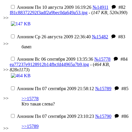
Аноним
Пн 10 августа 2009 16:19:26
№14911
#82
f81c88372292f3adf2a9bec0da649a53.jpg
- (
147 KB, 520x390
)
>>
Аноним
Ср 26 августа 2009 22:36:40
№15482
#83
>>
бамп
Аноним
Вс 06 сентября 2009 13:35:36
№15778
#84
ea77237e9128912b14fbcfd44965a7b9.jpg
- (
464 KB,
>>
828x1173
)
Аноним
Пн 07 сентября 2009 21:58:12
№15789
#85
>>
>>15778
Кто такая слева?
Аноним
Пн 07 сентября 2009 23:10:23
№15790
#86
>>15789
>>