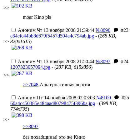
>>
moar Kino pls
Аноним
Чт 13 ноября 2008 21:39:44
№8096
#23
c84efc44bb8d679f5457d504a4c794ab.jpg
- (
268 KB,
>>
820x1615
)
Аноним
Чт 13 ноября 2008 21:50:44
№8097
#24
1207323057094.jpg
- (
287 KB, 615x856
)
>>
>>7048
Альтернативная версия
Аноним
Пт 14 ноября 2008 02:03:03
№8100
#25
60a4c450385e484aad80798475f396ba.jpg
- (
398 KB,
774x795
)
>>
>>8097
без похабщины! это же Кино