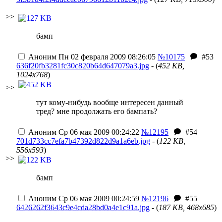
>>
бамп
Аноним
Пн 02 февраля 2009 08:26:05
№10175
#53
636f20fb3281fc30c820b64d647079a3.jpg
- (
452 KB,
1024x768
)
>>
тут кому-нибудь вообще интересен данный
тред? мне продолжать его бампать?
Аноним
Ср 06 мая 2009 00:24:22
№12195
#54
701d733cc7efa7b47392d822d9a1a6eb.jpg
- (
122 KB,
556x593
)
>>
бамп
Аноним
Ср 06 мая 2009 00:24:59
№12196
#55
6426262f3643c9e4cda28bd0a4e1c91a.jpg
- (
187 KB, 468x685
)