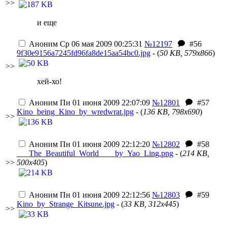
>>
и еще
Аноним
Ср 06 мая 2009 00:25:31
№12197
#56
9f30e9156a7245fd96fa8de15aa54bc0.jpg
- (
50 KB, 579x866
)
>>
хей-хо!
Аноним
Пн 01 июня 2009 22:07:09
№12801
#57
Kino_being_Kino_by_wredwrat.jpg
- (
136 KB, 798x690
)
>>
Аноним
Пн 01 июня 2009 22:12:20
№12802
#58
___The_Beautiful_World____by_Yao_Ling.png
- (
214 KB,
>>
500x405
)
Аноним
Пн 01 июня 2009 22:12:56
№12803
#59
Kino_by_Strange_Kitsune.jpg
- (
33 KB, 312x445
)
>>