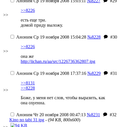
Аноним
Ср 19 ноября 2008 15:03:11
№8227
#29
>>8226
>>
есть еще три.
домой приду выложу.
Аноним
Ср 19 ноября 2008 15:04:28
№8228
#30
>>8226
>>
она же
http://iichan.ru/aa/src/1226736362807.jpg
Аноним
Ср 19 ноября 2008 17:37:16
№8229
#31
>>8131
>>8228
>>
Боже, у меня нет слов, чтобы выразить, как
она охуенна.
Аноним
Чт 20 ноября 2008 00:47:13
№8231
#32
Kino no tabi 31.jpg
- (
94 KB, 800x600
)