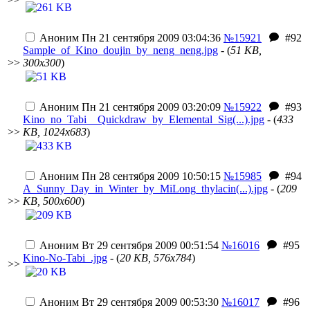
Аноним
Пн 21 сентября 2009 03:04:36
№15921
#92
Sample_of_Kino_doujin_by_neng_neng.jpg
- (
51 KB,
>>
300x300
)
Аноним
Пн 21 сентября 2009 03:20:09
№15922
#93
Kino_no_Tabi__Quickdraw_by_Elemental_Sig(...).jpg
- (
433
>>
KB, 1024x683
)
Аноним
Пн 28 сентября 2009 10:50:15
№15985
#94
A_Sunny_Day_in_Winter_by_MiLong_thylacin(...).jpg
- (
209
>>
KB, 500x600
)
Аноним
Вт 29 сентября 2009 00:51:54
№16016
#95
Kino-No-Tabi_.jpg
- (
20 KB, 576x784
)
>>
Аноним
Вт 29 сентября 2009 00:53:30
№16017
#96