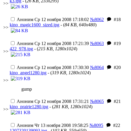
k3.jpg
- (
26 KB, 233x295
)
>>
Аноним
Ср 12 ноября 2008 17:18:02
№8062
#18
kino_magic1600_sized.jpg
- (
84 KB, 640x480
)
>>
Аноним
Ср 12 ноября 2008 17:21:39
№8063
#19
422_978.jpg
- (
215 KB, 1280x1024
)
>>
Аноним
Ср 12 ноября 2008 17:30:30
№8064
#20
kino_angel1280.jpg
- (
319 KB, 1280x1024
)
>>
gump
Аноним
Ср 12 ноября 2008 17:31:21
№8065
#21
kino_prairie1280.jpg
- (
281 KB, 1280x1024
)
>>
Аноним
Чт 13 ноября 2008 19:58:25
№8095
#22
1207320139093.jpg
- (
102 KB, 550x650
)