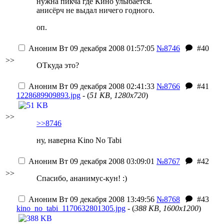
нужна пикча где Кино улыбается.
анисёрч не выдал ничего годного.
оп.
Аноним
Вт 09 декабря 2008 01:57:05
№8746
#40
>>
ОТкуда это?
Аноним
Вт 09 декабря 2008 02:41:33
№8766
#41
1228689909893.jpg
- (
51 KB, 1280x720
)
>>
>>8746
ну, наверна Kino No Tabi
Аноним
Вт 09 декабря 2008 03:09:01
№8767
#42
>>
Спасибо, ананимус-кун! :)
Аноним
Вт 09 декабря 2008 13:49:56
№8768
#43
kino_no_tabi_1170632801305.jpg
- (
388 KB, 1600x1200
)