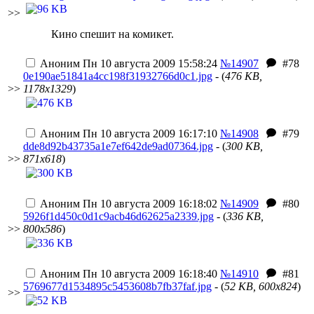
>>
Кино спешит на комикет.
Аноним
Пн 10 августа 2009 15:58:24
№14907
#78
0e190ae51841a4cc198f31932766d0c1.jpg
- (
476 KB,
>>
1178x1329
)
Аноним
Пн 10 августа 2009 16:17:10
№14908
#79
dde8d92b43735a1e7ef642de9ad07364.jpg
- (
300 KB,
>>
871x618
)
Аноним
Пн 10 августа 2009 16:18:02
№14909
#80
5926f1d450c0d1c9acb46d62625a2339.jpg
- (
336 KB,
>>
800x586
)
Аноним
Пн 10 августа 2009 16:18:40
№14910
#81
5769677d1534895c5453608b7fb37faf.jpg
- (
52 KB, 600x824
)
>>