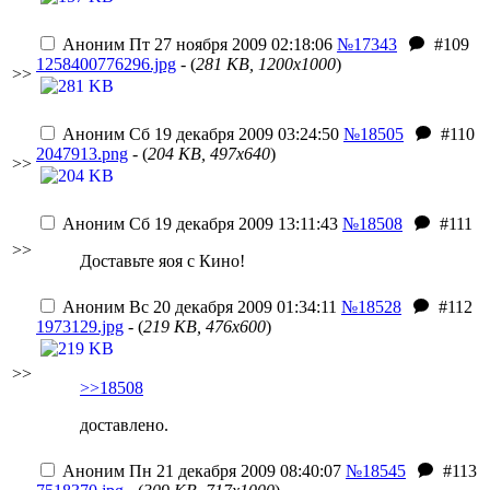
Аноним
Пт 27 ноября 2009 02:18:06
№17343
#109
1258400776296.jpg
- (
281 KB, 1200x1000
)
>>
Аноним
Сб 19 декабря 2009 03:24:50
№18505
#110
2047913.png
- (
204 KB, 497x640
)
>>
Аноним
Сб 19 декабря 2009 13:11:43
№18508
#111
>>
Доставьте яоя с Кино!
Аноним
Вс 20 декабря 2009 01:34:11
№18528
#112
1973129.jpg
- (
219 KB, 476x600
)
>>
>>18508
доставлено.
Аноним
Пн 21 декабря 2009 08:40:07
№18545
#113