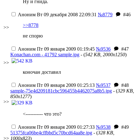
Ну и гнида.
Аноним
Вт 09 декабря 2008 22:09:31
№8779
#46
>>8778
>>
не спорю
Аноним
Пт 09 января 2009 01:19:45
№9536
#47
Konachan.com - 41792 sample.jpg
- (
542 KB, 2000x1250
)
>>
коночан доставил
Аноним
Пт 09 января 2009 01:25:13
№9537
#48
sample-75e4d209181cbc596455b4462075a8b5.jpg
- (
329 KB,
850x1277
)
>>
<----------- что это?
Аноним
Пт 09 января 2009 01:27:33
№9538
#49
51375fca06be4cffbbd5c70bcd64aa8e.jpg
- (
328 KB,
>>
1000x823
)