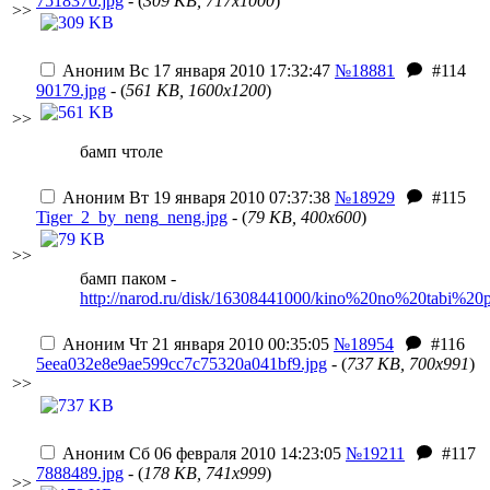
7518370.jpg
- (
309 KB, 717x1000
)
>>
Аноним
Вс 17 января 2010 17:32:47
№18881
#114
90179.jpg
- (
561 KB, 1600x1200
)
>>
бамп чтоле
Аноним
Вт 19 января 2010 07:37:38
№18929
#115
Tiger_2_by_neng_neng.jpg
- (
79 KB, 400x600
)
>>
бамп паком -
http://narod.ru/disk/16308441000/kino%20no%20tabi%20pa
Аноним
Чт 21 января 2010 00:35:05
№18954
#116
5eea032e8e9ae599cc7c75320a041bf9.jpg
- (
737 KB, 700x991
)
>>
Аноним
Сб 06 февраля 2010 14:23:05
№19211
#117
7888489.jpg
- (
178 KB, 741x999
)
>>