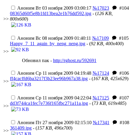
Аноним
Вт 03 ноября 2009 03:00:17
№17023
#104
08365d60f5e8b1fd13bea2e1b76dd592.jpg
- (
126 KB,
>>
800x600
)
Аноним
Вс 08 ноября 2009 01:40:11
№17109
#105
Happy_7_11_again_by_neng_neng.jpg
- (
92 KB, 400x400
)
>>
Обновил пак -
http://rghost.ru/592691
Аноним
Ср 11 ноября 2009 04:19:48
№17124
#106
ff4cacffd6ba3217f3b23ee96b967a38.jpg
- (
167 KB, 425x629
)
>>
Аноним
Ср 11 ноября 2009 04:22:04
№17125
#107
dd3f744ca1fec7e736f165fbc271a11a.jpg
- (
73 KB, 619x485
)
>>
Аноним
Пт 27 ноября 2009 02:15:10
№17341
#108
361409.jpg
- (
157 KB, 496x700
)
>>