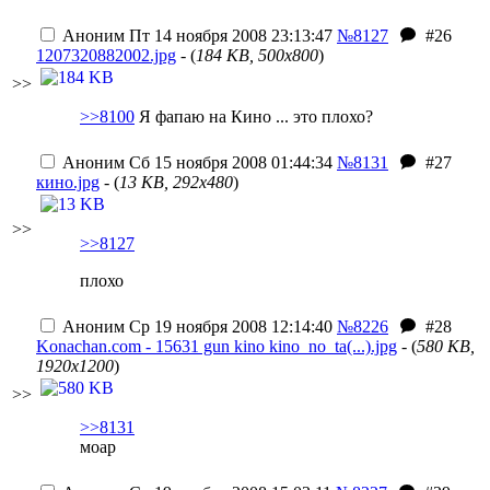
Аноним
Пт 14 ноября 2008 23:13:47
№8127
#26
1207320882002.jpg
- (
184 KB, 500x800
)
>>
>>8100
Я фапаю на Кино ... это плохо?
Аноним
Сб 15 ноября 2008 01:44:34
№8131
#27
кино.jpg
- (
13 KB, 292x480
)
>>
>>8127
плохо
Аноним
Ср 19 ноября 2008 12:14:40
№8226
#28
Konachan.com - 15631 gun kino kino_no_ta(...).jpg
- (
580 KB,
1920x1200
)
>>
>>8131
моар