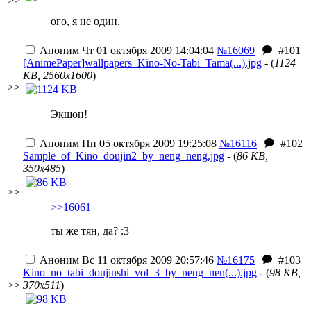
>>
ого, я не один.
Аноним
Чт 01 октября 2009 14:04:04
№16069
#101
[AnimePaper]wallpapers_Kino-No-Tabi_Tama(...).jpg
- (
1124
KB, 2560x1600
)
>>
Экшон!
Аноним
Пн 05 октября 2009 19:25:08
№16116
#102
Sample_of_Kino_doujin2_by_neng_neng.jpg
- (
86 KB,
350x485
)
>>
>>16061
ты же тян, да? :3
Аноним
Вс 11 октября 2009 20:57:46
№16175
#103
Kino_no_tabi_doujinshi_vol_3_by_neng_nen(...).jpg
- (
98 KB,
>>
370x511
)