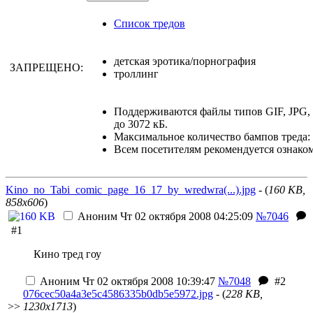
Список тредов
детская эротика/порнография
ЗАПРЕЩЕНО:
троллинг
Поддерживаются файлы типов GIF, JPG
до 3072 кБ.
Максимальное количество бампов треда: 
Всем посетителям рекомендуется ознако
Kino_no_Tabi_comic_page_16_17_by_wredwra(...).jpg
- (
160 KB,
858x606
)
Аноним
Чт 02 октября 2008 04:25:09
№7046
#1
Кино тред гоу
Аноним
Чт 02 октября 2008 10:39:47
№7048
#2
076cec50a4a3e5c4586335b0db5e5972.jpg
- (
228 KB,
>>
1230x1713
)