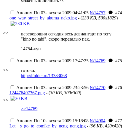
можешь пополнить :3
Аноним
Пн 03 августа 2009 04:41:05
№14757
#74
one_way_street_by_akuma_neko.jpg
- (
230 KB, 500x1829
)
>>
переворошил сегодня весь девиантарт по тегу
"kino no tabi". скоро перезалью пак.
14754-кун
Аноним
Пн 03 августа 2009 17:47:25
№14769
#75
>>
готово.
http://ifolder.ru/13383068
Аноним
Пн 03 августа 2009 23:23:56
№14770
#76
124476407367.png
- (
30 KB, 300x300
)
>>
>>14769
Аноним
Пн 10 августа 2009 15:18:08
№14904
#77
Let__s_go_to_comike_by_neng_neng.jpg
- (
96 KB, 420x420
)