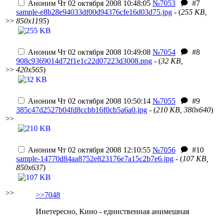
Аноним
Чт 02 октября 2008 10:48:05
№7053
#7
sample-e8b28e94033df00d94376cfe16d03d75.jpg
- (
255 KB,
>>
850x1195
)
Аноним
Чт 02 октября 2008 10:49:08
№7054
#8
908c9369014d72f1e1c22d07223d3008.png
- (
32 KB,
>>
420x565
)
Аноним
Чт 02 октября 2008 10:50:14
№7055
#9
385c47d2527b04fd8ccbb16f0cb5a6a0.jpg
- (
210 KB, 380x640
)
>>
Аноним
Чт 02 октября 2008 12:10:55
№7056
#10
sample-14770d84aa8752e823176e7a15c2b7e6.jpg
- (
107 KB,
850x637
)
>>
>>7048
Инетересно, Кино - единственная анимешная