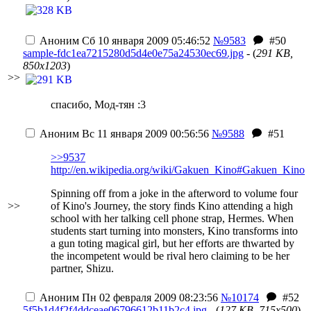
Аноним
Сб 10 января 2009 05:46:52
№9583
#50
sample-fdc1ea7215280d5d4e0e75a24530ec69.jpg
- (
291 KB,
850x1203
)
>>
спасибо, Мод-тян :3
Аноним
Вс 11 января 2009 00:56:56
№9588
#51
>>9537
http://en.wikipedia.org/wiki/Gakuen_Kino#Gakuen_Kino
Spinning off from a joke in the afterword to volume four
>>
of Kino's Journey, the story finds Kino attending a high
school with her talking cell phone strap, Hermes. When
students start turning into monsters, Kino transforms into
a gun toting magical girl, but her efforts are thwarted by
the incompetent would be rival hero claiming to be her
partner, Shizu.
Аноним
Пн 02 февраля 2009 08:23:56
№10174
#52
5f5b1d4f2f4ddceae06796612b11b2c4.jpg
- (
127 KB, 715x500
)