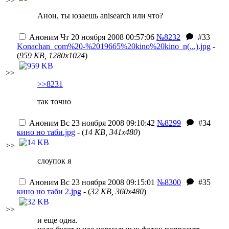
>>
Анон, ты юзаешь anisearch или что?
Аноним
Чт 20 ноября 2008 00:57:06
№8232
#33
Konachan_com%20-%2019665%20kino%20kino_n(...).jpg
-
(
959 KB, 1280x1024
)
>>
>>8231
так точно
Аноним
Вс 23 ноября 2008 09:10:42
№8299
#34
кино но таби.jpg
- (
14 KB, 341x480
)
>>
слоупок я
Аноним
Вс 23 ноября 2008 09:15:01
№8300
#35
кино но таби 2.jpg
- (
32 KB, 360x480
)
>>
и еще одна.