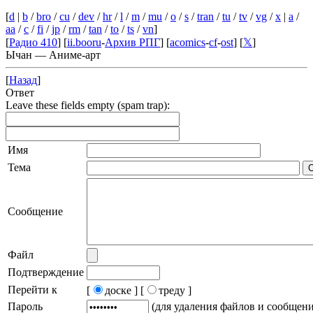
[
d
|
b
/
bro
/
cu
/
dev
/
hr
/
l
/
m
/
mu
/
o
/
s
/
tran
/
tu
/
tv
/
vg
/
x
|
a
/
aa
/
c
/
fi
/
jp
/
rm
/
tan
/
to
/
ts
/
vn
]
[
Радио 410
] [
ii.booru
-
Архив РПГ
] [
acomics
-
cf
-
ost
] [
𝕏
]
Ычан — Аниме-арт
[
Назад
]
Ответ
Leave these fields empty (spam trap):
Имя
Тема
Сообщение
Файл
Подтверждение
Перейти к
[
доске ]
[
треду ]
Пароль
(для удаления файлов и сообщен