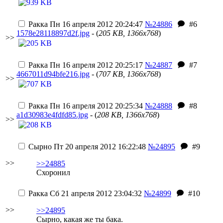
Ракка
Пн 16 апреля 2012 20:24:47
№24886
#6
1578e28118897d2f.jpg
- (
205 KB, 1366x768
)
>>
Ракка
Пн 16 апреля 2012 20:25:17
№24887
#7
4667011d94bfe216.jpg
- (
707 KB, 1366x768
)
>>
Ракка
Пн 16 апреля 2012 20:25:34
№24888
#8
a1d30983e4fdfd85.jpg
- (
208 KB, 1366x768
)
>>
Сырно
Пт 20 апреля 2012 16:22:48
№24895
#9
>>
>>24885
Схоронил
Ракка
Сб 21 апреля 2012 23:04:32
№24899
#10
>>
>>24895
Сырно, какая же ты бака.