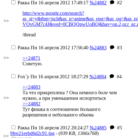
Ракка
Пн 16 апреля 2012 17:49:17
№24882
#2
http://www.google.com/search?
as_st=y&tbm=isch&as_q=anime&as_epq=&as_oq=&as_eq=&c
>>
VOvGM7c4J&ved=0CBQQpwUoBQ&bav=on.2,or.r_gc.r_p
/thread
Ракка
Пн 16 апреля 2012 17:56:40
№24883
#3
>>
>>24871
Советую.
Fox`у
Пн 16 апреля 2012 18:27:29
№24884
#4
>>24883
Та что прикреплена ? Она немного боле чем
>>
нужно, а при уменьшении испортиться
>>24882
Тут фишка в соотношении большого
разрешения и небольшого объема
Ракка
Пн 16 апреля 2012 20:24:27
№24885
#5
9fee21eebd6d2c91.jpg
- (
939 KB, 1366x768
)
>>