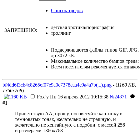
Список тредов
детская эротика/порнография
ЗАПРЕЩЕНО:
троллинг
Поддерживаются файлы типов GIF, JPG
до 3072 кБ.
Максимальное количество бампов треда: 
Всем посетителям рекомендуется ознако
bf4dd6f3cb4c8265ef07e9a0c7378caa4c9a4a7b(...).png
- (
1160 KB,
1366x768
)
Fox`у
Пн 16 апреля 2012 10:15:38
№24871
#1
Приветствую AA, прошу, посоветуйте картинку в
темноватых тонах, желательно не страшную, и
желательно не хентайную, а подобии, с массой 256
и размерами 1366х768