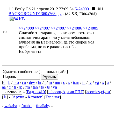
Fox`у
Сб 21 апреля 2012 23:09:34
№24900
#11
BACKGROUND1360x768.jpg
- (
84 KB, 1360x765
)
>>24888
>>24887
>>24887
>>24886
>>24885
>>
Спасибо за старания, во втором посте очень
симпатична арата, но у меня небольшая
аллергия на Евангелеон, да это скорее моя
проблема, но все равно спасибо
Выбрана эта
Удалить сообщение [
только файл
]
Пароль
[
d
|
b
/
bro
/
cu
/
dev
/
hr
/
l
/
m
/
mu
/
o
/
s
/
tran
/
tu
/
tv
/
vg
/
x
|
a
/
aa
/
c
/
fi
/
jp
/
rm
/
tan
/
to
/
ts
/
vn
]
- [
Радио 410
] [
ii.booru
-
Архив РПГ
] [
acomics
-
cf
-
ost
]
[
𝕏
] - [
Архив
-
Каталог
] [
Главная
]
-
wakaba
+
futaba
+
futallaby
-