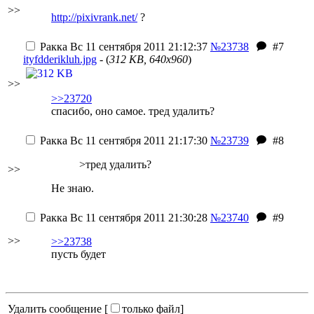
>>
http://pixivrank.net/
?
Ракка
Вс 11 сентября 2011 21:12:37
№23738
#7
ityfdderikluh.jpg
- (
312 KB, 640x960
)
>>
>>23720
спасибо, оно самое. тред удалить?
Ракка
Вс 11 сентября 2011 21:17:30
№23739
#8
>тред удалить?
>>
Не знаю.
Ракка
Вс 11 сентября 2011 21:30:28
№23740
#9
>>
>>23738
пусть будет
Удалить сообщение [
только файл
]