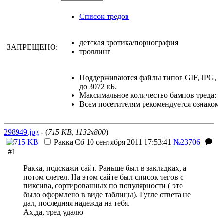
Список тредов
детская эротика/порнография
ЗАПРЕЩЕНО:
троллинг
Поддерживаются файлы типов GIF, JPG
до 3072 кБ.
Максимальное количество бампов треда: 
Всем посетителям рекомендуется ознако
298949.jpg
- (
715 KB, 1132x800
)
Ракка
Сб 10 сентября 2011 17:53:41
№23706
#1
Ракка, подскажи сайт. Раньше был в закладках, а
потом слетел. На этом сайте был список тегов с
пиксива, сортированных по популярности ( это
было оформлено в виде таблицы). Гугле ответа не
дал, последняя надежда на тебя.
Ах,да, тред удалю