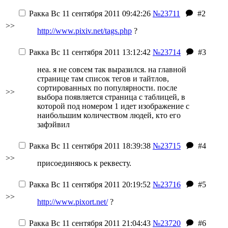
Ракка
Вс 11 сентября 2011 09:42:26
№23711
#2
>>
http://www.pixiv.net/tags.php
?
Ракка
Вс 11 сентября 2011 13:12:42
№23714
#3
неа. я не совсем так выразился. на главной
странице там список тегов и тайтлов,
сортированных по популярности. после
>>
выбора появляется страница с таблицей, в
которой под номером 1 идет изображение с
наибольшим количеством людей, кто его
зафэйвил
Ракка
Вс 11 сентября 2011 18:39:38
№23715
#4
>>
присоединяюсь к реквесту.
Ракка
Вс 11 сентября 2011 20:19:52
№23716
#5
>>
http://www.pixort.net/
?
Ракка
Вс 11 сентября 2011 21:04:43
№23720
#6