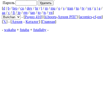
Пароль
[
d
|
b
/
bro
/
cu
/
dev
/
hr
/
l
/
m
/
mu
/
o
/
s
/
tran
/
tu
/
tv
/
vg
/
x
|
a
/
aa
/
c
/
fi
/
jp
/
rm
/
tan
/
to
/
ts
/
vn
]
- [
Радио 410
] [
ii.booru
-
Архив РПГ
] [
acomics
-
cf
-
ost
]
[
𝕏
] - [
Архив
-
Каталог
] [
Главная
]
-
wakaba
+
futaba
+
futallaby
-