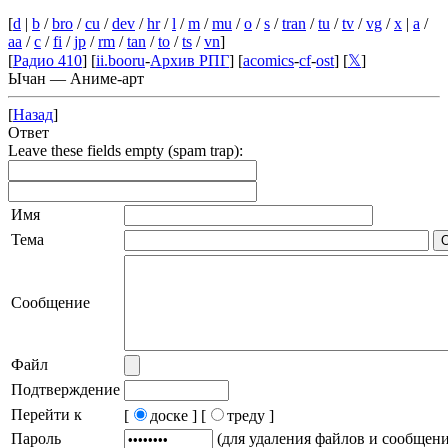
[
d
|
b
/
bro
/
cu
/
dev
/
hr
/
l
/
m
/
mu
/
o
/
s
/
tran
/
tu
/
tv
/
vg
/
x
|
a
/
aa
/
c
/
fi
/
jp
/
rm
/
tan
/
to
/
ts
/
vn
]
[
Радио 410
] [
ii.booru
-
Архив РПГ
] [
acomics
-
cf
-
ost
] [
𝕏
]
Ычан — Аниме-арт
[
Назад
]
Ответ
Leave these fields empty (spam trap):
Имя
Тема
Сообщение
Файл
Подтверждение
Перейти к
[
доске ]
[
треду ]
Пароль
(для удаления файлов и сообщен