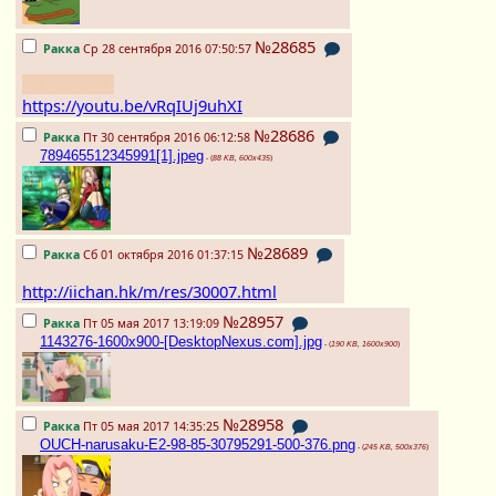
№28685
Ракка
Ср 28 сентября 2016 07:50:57
Расплакался.
https://youtu.be/vRqIUj9uhXI
№28686
Ракка
Пт 30 сентября 2016 06:12:58
789465512345991[1].jpeg
- (
88 KB, 600x435
)
№28689
Ракка
Сб 01 октября 2016 01:37:15
http://iichan.hk/m/res/30007.html
№28957
Ракка
Пт 05 мая 2017 13:19:09
1143276-1600x900-[DesktopNexus.com].jpg
- (
190 KB, 1600x900
)
№28958
Ракка
Пт 05 мая 2017 14:35:25
OUCH-narusaku-E2-98-85-30795291-500-376.png
- (
245 KB, 500x376
)