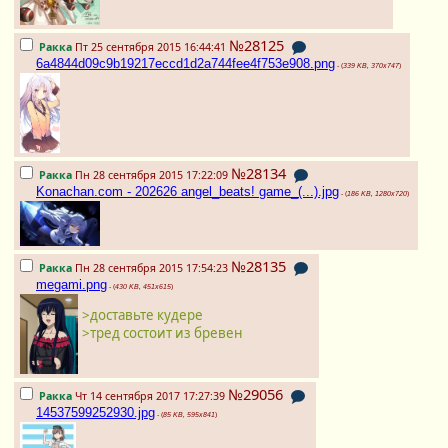
№28125
Ракка
Пт 25 сентября 2015 16:44:41
6a4844d09c9b19217eccd1d2a744fee4f753e908.png
- (
339 KB, 370x747
)
№28134
Ракка
Пн 28 сентября 2015 17:22:09
Konachan.com - 202626 angel_beats! game_(...).jpg
- (
186 KB, 1280x720
)
№28135
Ракка
Пн 28 сентября 2015 17:54:23
megami.png
- (
430 KB, 451x615
)
>доставьте кудере
>тред состоит из бревен
№29056
Ракка
Чт 14 сентября 2017 17:27:39
14537599252930.jpg
- (
85 KB, 595x841
)