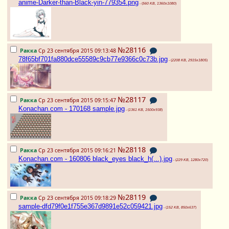
anime-Darker-than-Black-yin-779354.png
- (
560 KB, 1360x1080
)
№28116
Ракка
Ср 23 сентября 2015 09:13:48
78f65bf701fa880dce55589c9cb77e9366c0c73b.jpg
- (
2208 KB, 2915x1805
)
№28117
Ракка
Ср 23 сентября 2015 09:15:47
Konachan.com - 170168 sample.jpg
- (
1361 KB, 1500x938
)
№28118
Ракка
Ср 23 сентября 2015 09:16:21
Konachan.com - 160806 black_eyes black_h(...).jpg
- (
229 KB, 1280x720
)
№28119
Ракка
Ср 23 сентября 2015 09:18:29
sample-dfd79f0e1f755e367d9891e52c059421.jpg
- (
152 KB, 850x637
)