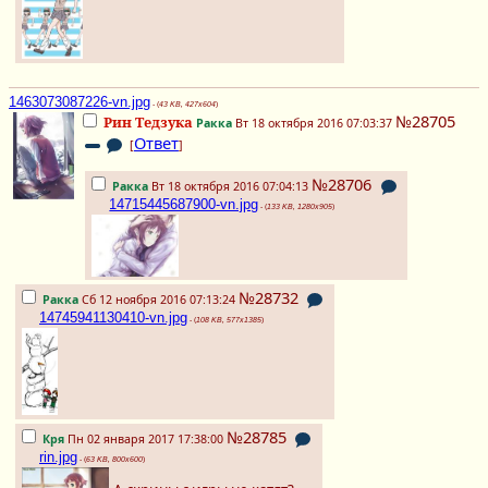
1463073087226-vn.jpg
- (
43 KB, 427x604
)
№28705
Рин Тедзука
Ракка
Вт 18 октября 2016 07:03:37
Ответ
[
]
№28706
Ракка
Вт 18 октября 2016 07:04:13
14715445687900-vn.jpg
- (
133 KB, 1280x905
)
№28732
Ракка
Сб 12 ноября 2016 07:13:24
14745941130410-vn.jpg
- (
108 KB, 577x1385
)
№28785
Кря
Пн 02 января 2017 17:38:00
rin.jpg
- (
63 KB, 800x600
)