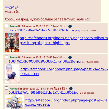
>>29124
может быть
Хороший тред, нужно больше релевантных картинок
№29133
Ракка
Вс 28 января 2018 16:42:16
dccbd13131720eef3e42fa50576f0430326fccbe.png
- (
908 KB, 651x909
)
http://safebooru.org/index.php?page=post&s=list&ta
gs=sitting+thighs+-thighhighs
№29135
Ракка
Вс 28 января 2018 16:45:43
1868f45250b8403660620508dac1b7a4b6fae25e.jpg
- (
116 KB, 1000x1333
)
http://safebooru.org/index.php?page=post&s=view&
id=2433111
№29137
Ракка
Пн 29 января 2018 18:44:01
0e6d23a67efaff5668d65d17bbc6a7ef61ad8f08.jpg
- (
243 KB, 900x900
)
http://safebooru.org/index.php?page=post&s=vie
w&id=2053054