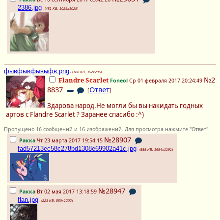
2386.jpg
- (
481 KB, 1029x1029
)
фывфывфывыфв.png
- (
180 KB, 362x296
)
№2
Flandre Scarlet
Foneol
Ср 01 февраля 2017 20:24:49
8837
Ответ
[
]
Здарова народ.Не могли бы вы накидать годных
артов с Flandre Scarlet ? Заранее спасибо :^)
Пропущено 16 сообщений и 16 изображений. Для просмотра нажмите "Ответ".
№28907
Ракка
Чт 23 марта 2017 19:54:15
fad57213ec58c278bd1308e69902a41c.jpg
- (
585 KB, 1684x1191
)
№28947
Ракка
Вт 02 мая 2017 13:18:59
flan.jpg
- (
223 KB, 850x1202
)