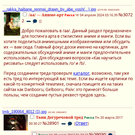
__rakka_haibane_renmei_drawn_by_abe_yosh(...).jpg
- (
2175 KB, 3042x4320
)
№3072
/aa/ — Аниме-арт
Ракка
Чт 04 апреля 2024 03:16:39
2
[
]
Добро пожаловать в /aa/. Данный раздел предназначен
для постинга арта в стилистике аниме и манги. Если вы
хотите поделиться анимешными изображениями или обсудить
их — вам сюда. Главный фокус доски именно на картинках, для
содержательных обсуждений аниме и манги предпочтительнее
использовать /a/. Для обсуждения вопросов «Как научиться
рисовать» следует использовать /o/ и /b/.
каталог
Перед созданием треда проверьте
, возможно, там уже
есть тред по интересующей вас теме. Если вы ищете картинки по
какой-то конкретной тематике, сначала поищите их на таких
сайтах как Danbooru, Gelbooru, Pixiv: это принесёт больше
пользы, чем создание пустых реквест-тредов здесь.
tmb_190064_4012 (1).jpg
- (
52 KB, 1000x667
)
Тани Дегуречовой тред
Ракка
Пн 20 марта 2017
№28901
Ответ
00:30:27
[
]
№29030