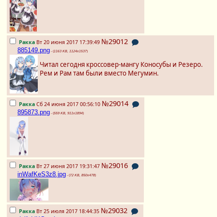
№29012
Ракка
Вт 20 июня 2017 17:39:49
885149.png
- (
1163 KB, 1124x1537
)
Читал сегодня кроссовер-мангу Коносубы и Резеро.
Рем и Рам там были вместо Мегумин.
№29014
Ракка
Сб 24 июня 2017 00:56:10
895873.png
- (
559 KB, 911x1894
)
№29016
Ракка
Вт 27 июня 2017 19:31:47
inWafKeS3z8.jpg
- (
72 KB, 850x478
)
№29032
Ракка
Вт 25 июля 2017 18:44:35