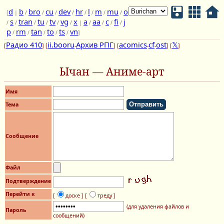
d
b
bro
cu
dev
hr
l
m
mu
o
[
|
/
/
/
/
/
/
/
/
s
tran
tu
tv
vg
x
a
aa
c
fi
j
/
/
/
/
/
/
|
/
/
/
/
p
rm
tan
to
ts
vn
/
/
/
/
/
]
Радио 410
ii.booru
Архив РПГ
acomics
cf
ost
𝕏
[
] [
-
] [
-
-
] [
]
Ычан — Аниме-арт
Имя
Тема
Сообщение
Файл
Подтверждение
Перейти к
[
доске ]
[
треду ]
(для удаления файлов и
Пароль
сообщений)