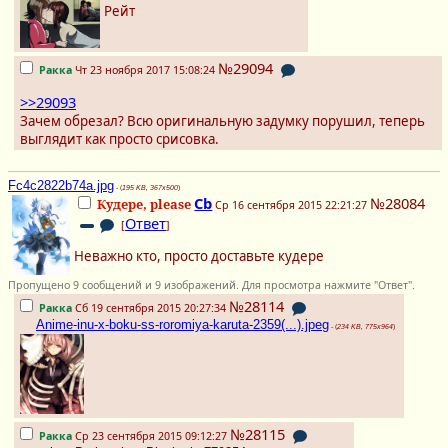
Рейт
№29094
Ракка
Чт 23 ноября 2017 15:08:24
>>29093
Зачем обрезал? Всю оригинальную задумку порушил, теперь
выглядит как просто срисовка.
Fc4c2822b74a.jpg
- (
195 KB, 367x500
)
Cb
№28084
Кудере, please
Ср 16 сентября 2015 22:21:27
Ответ
[
]
Неважно кто, просто доставьте кудере
Пропущено 9 сообщений и 9 изображений. Для просмотра нажмите "Ответ".
№28114
Ракка
Сб 19 сентября 2015 20:27:34
Anime-inu-x-boku-ss-roromiya-karuta-2359(...).jpeg
- (
234 KB, 775x964
)
№28115
Ракка
Ср 23 сентября 2015 09:12:27