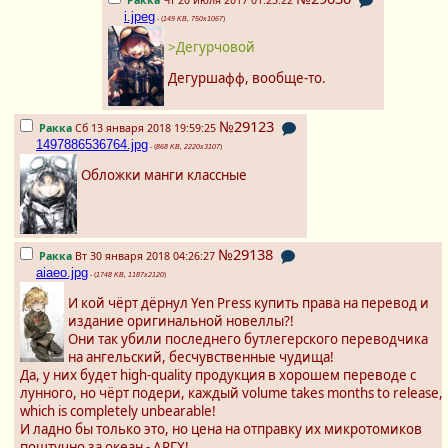
Ракка
Чт 20 июля 2017 01:23:22
i.jpeg
- (
149 KB, 750x1067
)
>Дегурчовой
Дегуршафф, вообще-то.
№29123
Ракка
Сб 13 января 2018 19:59:25
1497886536764.jpg
- (
868 KB, 2220x3107
)
Обложки манги классные
№29138
Ракка
Вт 30 января 2018 04:26:27
aiaeo.jpg
- (
1748 KB, 1187x2120
)
И кой чёрт дёрнул Yen Press купить права на перевод и
издание оригинальной новеллы?!
Они так убили последнего бутлегерского переводчика
на ангельский, бесчувственные чудища!
Да, у них будет high-quality продукция в хорошем переводе с
лунного, но чёрт подери, каждый volume takes months to release,
which is completely unbearable!
И ладно бы только это, но цена на отправку их микротомиков
поштучно за океан - АРГХ!