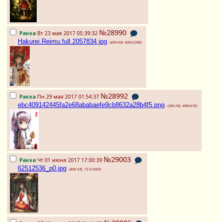
№28990
Ракка
Вт 23 мая 2017 05:39:32
Hakurei.Reimu.full.2057834.jpg
- (
659 KB, 600x1185
)
№28992
Ракка
Пн 29 мая 2017 01:54:37
ebc409142445fa2e68ababaefe9cb8632a28b4f5.png
- (
356 KB, 496x676
)
№29003
Ракка
Чт 01 июня 2017 17:00:39
62512536_p0.jpg
- (
895 KB, 717x1000
)