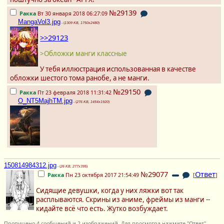
№29139
Ракка
Вт 30 января 2018 06:27:09
MangaVol3.jpg
- (
1309 KB, 1750x2480
)
>>29123
>Обложки манги классные
У тебя иллюстрация использованная в качестве
обложки шестого тома ранобе, а не манги.
№29150
Ракка
Пт 23 февраля 2018 11:31:42
O_NT5MajhTM.jpg
- (
276 KB, 1454x1920
)
150814984312.jpg
- (
26 KB, 277x395
)
№29077
Ответ
Ракка
Пн 23 октября 2017 21:54:49
[
]
Сидящие девушки, когда у них ляжки вот так
расплываются. Скрины из аниме, фреймы из манги --
кидайте всё что есть. Жутко возбуждает.
Пропущено 4 сообщений и 2 изображений. Для просмотра нажмите "Ответ".