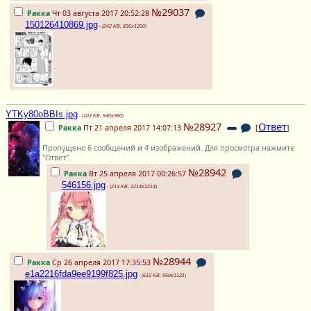
№29037
Ракка
Чт 03 августа 2017 20:52:28
150126410869.jpg
- (
242 KB, 836x1200
)
YTKy80oBBIs.jpg
- (
103 KB, 540x960
)
№28927
Ответ
Ракка
Пт 21 апреля 2017 14:07:13
[
]
Пропущено 6 сообщений и 4 изображений. Для просмотра нажмите
"Ответ".
№28942
Ракка
Вт 25 апреля 2017 00:26:57
546156.jpg
- (
213 KB, 1214x1214
)
№28944
Ракка
Ср 26 апреля 2017 17:35:53
e1a2216fda9ee9199f825.jpg
- (
612 KB, 950x1121
)