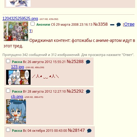
1204325259525.png
- (
417 KB, 439x350
)
№3358
Отве
Аноним
Сб 29 марта 2008 23:16:13
[
т
]
Ориджинал контент: фотожабы с аниме-артом идут в
этот тред.
Пропущено 342 сообщений и 312 изображений. Для просмотра нажмите "Ответ".
№25288
Ракка
Вс 26 августа 2012 15:55:21
123.jpg
- (
156 KB, 486x299
)
／人◕ ‿‿ ◕人＼
№25292
Ракка
Вт 28 августа 2012 12:27:10
cb.png
- (
258 KB, 388x475
)
№28147
Ракка
Вс 04 октября 2015 00:43:00