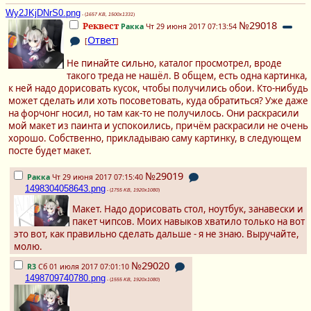
Wy2JKjDNrS0.png
- (
1657 KB, 1500x1331
)
№29018
Реквест
Ракка
Чт 29 июня 2017 07:13:54
Ответ
[
]
Не пинайте сильно, каталог просмотрел, вроде
такого треда не нашёл. В общем, есть одна картинка,
к ней надо дорисовать кусок, чтобы получились обои. Кто-нибудь
может сделать или хоть посоветовать, куда обратиться? Уже даже
на форчонг носил, но там как-то не получилось. Они раскрасили
мой макет из паинта и успокоились, причём раскрасили не очень
хорошо. Собственно, прикладываю саму картинку, в следующем
посте будет макет.
№29019
Ракка
Чт 29 июня 2017 07:15:40
1498304058643.png
- (
1755 KB, 1920x1080
)
Макет. Надо дорисовать стол, ноутбук, занавески и
пакет чипсов. Моих навыков хватило только на вот
это вот, как правильно сделать дальше - я не знаю. Выручайте,
молю.
№29020
R3
Сб 01 июля 2017 07:01:10
1498709740780.png
- (
1555 KB, 1920x1080
)