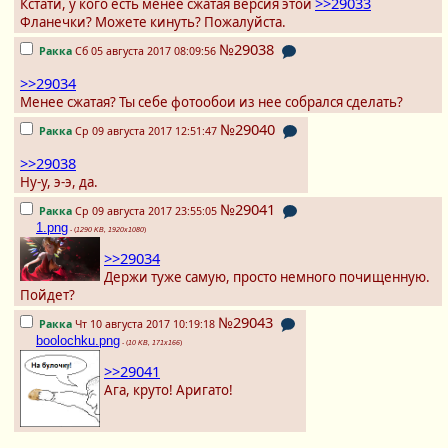
>>29033
Кстати, у кого есть менее сжатая версия этой
Фланечки? Можете кинуть? Пожалуйста.
№29038
Ракка
Сб 05 августа 2017 08:09:56
>>29034
Менее сжатая? Ты себе фотообои из нее собрался сделать?
№29040
Ракка
Ср 09 августа 2017 12:51:47
>>29038
Ну-у, э-э, да.
№29041
Ракка
Ср 09 августа 2017 23:55:05
1.png
- (
1290 KB, 1920x1080
)
>>29034
Держи туже самую, просто немного почищенную.
Пойдет?
№29043
Ракка
Чт 10 августа 2017 10:19:18
boolochku.png
- (
10 KB, 171x166
)
>>29041
Ага, круто! Аригато!