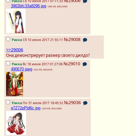
№29006
Ракка
Сб 10 июня 2017 01:11:33
3902bfc33a8296.jpg
- (
385 KB, 800x1000
)
№29008
Ракка
Сб 10 июня 2017 21:55:11
>>29006
Она демонстрирует размер своего дилдо?
№29010
Ракка
Вс 18 июня 2017 01:27:08
490670.jpeg
- (
912 KB, 650x916
)
№29036
Ракка
Пн 31 июля 2017 18:45:52
q7Z72pPld6c.jpg
- (
163 KB, 891x1080
)