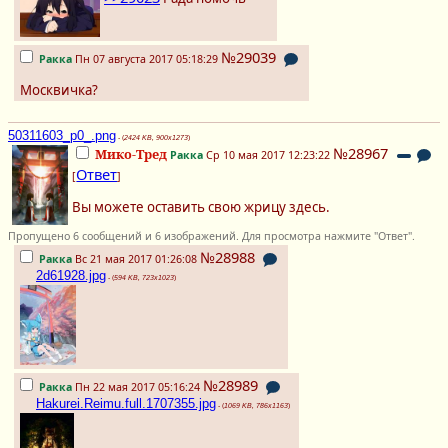
№29039
Ракка
Пн 07 августа 2017 05:18:29
Москвичка?
50311603_p0_.png
- (
2424 KB, 900x1273
)
№28967
Мико-Тред
Ракка
Ср 10 мая 2017 12:23:22
Ответ
[
]
Вы можете оставить свою жрицу здесь.
Пропущено 6 сообщений и 6 изображений. Для просмотра нажмите "Ответ".
№28988
Ракка
Вс 21 мая 2017 01:26:08
2d61928.jpg
- (
594 KB, 723x1023
)
№28989
Ракка
Пн 22 мая 2017 05:16:24
Hakurei.Reimu.full.1707355.jpg
- (
1069 KB, 786x1163
)