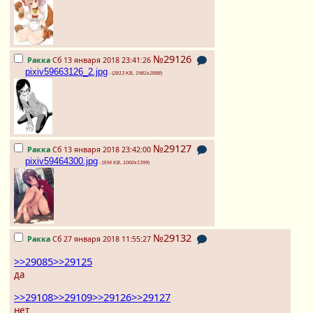
№29126
Ракка
Сб 13 января 2018 23:41:26
pixiv59663126_2.jpg
- (
2813 KB, 1981x2888
)
№29127
Ракка
Сб 13 января 2018 23:42:00
pixiv59464300.jpg
- (
934 KB, 1000x1399
)
№29132
Ракка
Сб 27 января 2018 11:55:27
>>29085
>>29125
да
>>29108
>>29109
>>29126
>>29127
нет