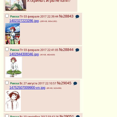
А скрины с игры не катят?
№28843
Ракка
Пт 03 февраля 2017 22:39:44
1402327223286.jpg
- (
289 KB, 900x1281
)
№28844
Ракка
Пт 03 февраля 2017 22:41:05
1402844308346.jpg
- (
40 KB, 482x600
)
№29045
Ракка
Вс 27 августа 2017 22:10:57
14752507009900-vn.jpg
- (
85 KB, 522x696
)
№29051
Ракка
Вс 10 сентября 2017 03:42:26