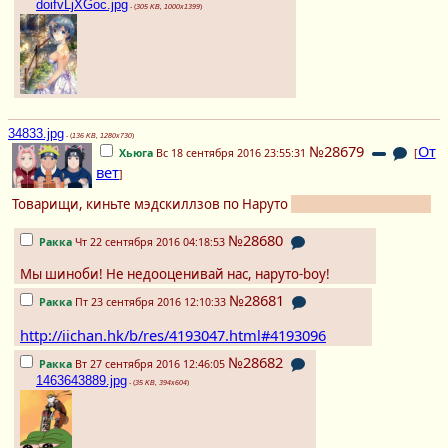
doifvLjXGoc.jpg
- (
305 KB, 1000x1399
)
34833.jpg
- (
136 KB, 1280x730
)
№28679
От
Хьюга
Вс 18 сентября 2016 23:55:31
[
вет
]
Товарищи, киньте мэдскиллзов по Наруто
если таковы имеются
№28680
Ракка
Чт 22 сентября 2016 04:18:53
Мы шиноби! Не недооценивай нас, наруто-boy!
№28681
Ракка
Пт 23 сентября 2016 12:10:33
http://iichan.hk/b/res/4193047.html#4193096
№28682
Ракка
Вт 27 сентября 2016 12:46:05
1463643889.jpg
- (
35 KB, 394x604
)