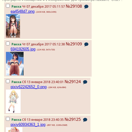
№29108
Ракка
Чт 07 декабря 2017 05:11:57
ea4548d7.png
- (
1434 KB, 900x1495
)
№29109
Ракка
Чт 07 декабря 2017 05:12:38
694192605.jpg
- (
124 KB, 547x730
)
№29124
Ракка
Сб 13 января 2018 23:40:01
pixiv62242652_0.png
- (
184 KB, 624x984
)
№29125
Ракка
Сб 13 января 2018 23:40:35
pixiv60934363_1.jpg
- (
857 KB, 1100x1568
)