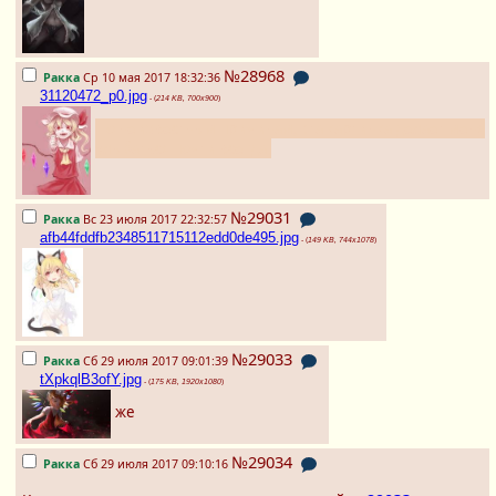
№28968
Ракка
Ср 10 мая 2017 18:32:36
31120472_p0.jpg
- (
214 KB, 700x900
)
По неизвестным причинам, эта картинка делает меня
улыбаться почти всегда.
№29031
Ракка
Вс 23 июля 2017 22:32:57
afb44fddfb2348511715112edd0de495.jpg
- (
149 KB, 744x1078
)
№29033
Ракка
Сб 29 июля 2017 09:01:39
tXpkqlB3ofY.jpg
- (
175 KB, 1920x1080
)
же
№29034
Ракка
Сб 29 июля 2017 09:10:16