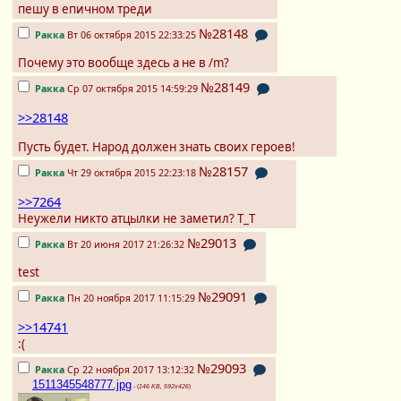
пешу в епичном треди
№28148
Ракка
Вт 06 октября 2015 22:33:25
Почему это вообще здесь а не в /m?
№28149
Ракка
Ср 07 октября 2015 14:59:29
>>28148
Пусть будет. Народ должен знать своих героев!
№28157
Ракка
Чт 29 октября 2015 22:23:18
>>7264
Неужели никто атцылки не заметил? Т_Т
№29013
Ракка
Вт 20 июня 2017 21:26:32
test
№29091
Ракка
Пн 20 ноября 2017 11:15:29
>>14741
:(
№29093
Ракка
Ср 22 ноября 2017 13:12:32
1511345548777.jpg
- (
146 KB, 592x426
)