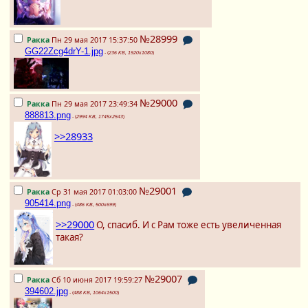
№28999
Ракка
Пн 29 мая 2017 15:37:50
GG22Zcg4drY-1.jpg
- (
236 KB, 1920x1080
)
№29000
Ракка
Пн 29 мая 2017 23:49:34
888813.png
- (
2994 KB, 1745x2543
)
>>28933
№29001
Ракка
Ср 31 мая 2017 01:03:00
905414.png
- (
486 KB, 500x699
)
>>29000
О, спасиб. И с Рам тоже есть увеличенная
такая?
№29007
Ракка
Сб 10 июня 2017 19:59:27
394602.jpg
- (
488 KB, 1064x1500
)