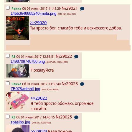
№29021
Ракка
Сб 01 июля 2017 11:45:29
14663648885240-mobi.png
- (
110 KB, 331x339
)
>>29020
Ты просто бог, спасибо тебе и всяческого добра.
Правда, у ноутбука дорисованая часть экрана
получилась визуально тоньше, чем оригинальная,
это не критично, но если возможно починить - было бы хорошо.
№29022
R3
Сб 01 июля 2017 12:56:51
1498709740780.png
- (
1557 KB, 1920x1080
)
Пожалуйста
№29023
Ракка
Сб 01 июля 2017 13:35:40
ZB078wdmnlI.jpg
- (
60 KB, 600x485
)
>>29022
Я тебя просто обожаю, огромное
спасибо.
№29025
R3
Сб 01 июля 2017 14:40:15
spasibo.jpg
- (
204 KB, 1000x766
)
>>29023
Рада помочь