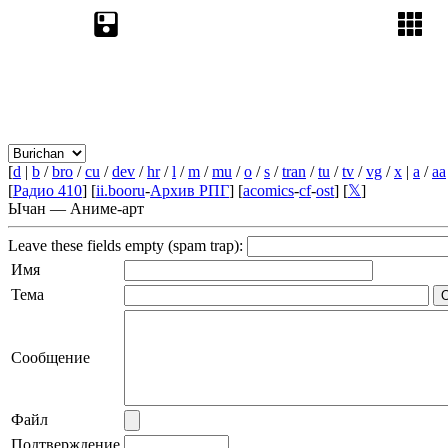
[
d
|
b
/
bro
/
cu
/
dev
/
hr
/
l
/
m
/
mu
/
o
/
s
/
tran
/
tu
/
tv
/
vg
/
x
|
a
/
aa
[
Радио 410
] [
ii.booru
-
Архив РПГ
] [
acomics
-
cf
-
ost
] [
𝕏
]
Ычан — Аниме-арт
Leave these fields empty (spam trap):
Имя
Тема
Сообщение
Файл
Подтверждение