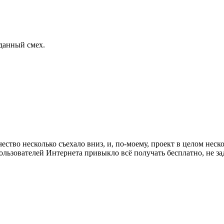
данный смех.
чество несколько съехало вниз, и, по-моему, проект в целом нес
ьзователей Интернета привыкло всё получать бесплатно, не заду