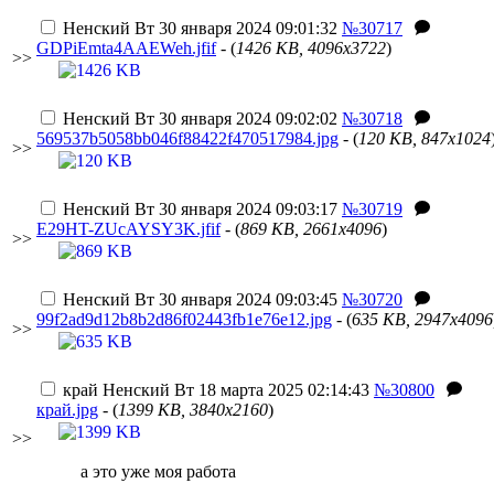
Ненский
Вт 30 января 2024 09:01:32
№30717
GDPiEmta4AAEWeh.jfif
- (
1426 KB, 4096x3722
)
>>
Ненский
Вт 30 января 2024 09:02:02
№30718
569537b5058bb046f88422f470517984.jpg
- (
120 KB, 847x1024
>>
Ненский
Вт 30 января 2024 09:03:17
№30719
E29HT-ZUcAYSY3K.jfif
- (
869 KB, 2661x4096
)
>>
Ненский
Вт 30 января 2024 09:03:45
№30720
99f2ad9d12b8b2d86f02443fb1e76e12.jpg
- (
635 KB, 2947x4096
>>
край
Ненский
Вт 18 марта 2025 02:14:43
№30800
край.jpg
- (
1399 KB, 3840x2160
)
>>
а это уже моя работа