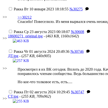
Ракка
Вт 10 января 2023 18:18:55
№30275
>>
>>30212
Спасибо! Повеселило. Из меня вырвался очень неожи
Ракка
Ср 23 августа 2023 00:18:07
№30608
18600271_original.jpg
- (
463 KB, 1160x1642
)
>>
Ракка
Чт 01 августа 2024 20:49:36
№30746
ДТ.jpg
- (
257 KB, 640x905
)
>>
Просмотрел я их ВК сегодня. Вплоть до 2020 года. Ка
понравилось членам сообщества. Ведь большинство пол
Но кое-что толковое есть, есть.....
Ракка
Пт 02 августа 2024 10:29:45
№30747
СТ.jpg
- (
255 KB, 709x962
)
>>