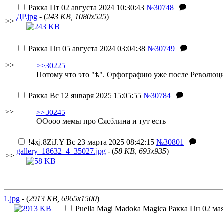
Ракка
Пт 02 августа 2024 10:30:43
№30748
ДР.jpg
- (
243 KB, 1080x525
)
>>
Ракка
Пн 05 августа 2024 03:04:38
№30749
>>
>>30225
Потому что это "ѣ". Орфографию уже после Революци
Ракка
Вс 12 января 2025 15:05:55
№30784
>>
>>30245
ООооо мемы про Сясблина и тут есть
!4xj.8ZiJ.Y
Вс 23 марта 2025 08:42:15
№30801
gallery_18632_4_35027.jpg
- (
58 KB, 693x935
)
>>
1.jpg
- (
2913 KB, 6965x1500
)
Puella Magi Madoka Magica
Ракка
Пн 02 мая