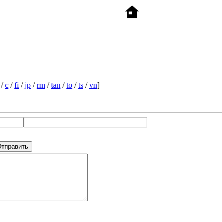
/
c
/
fi
/
jp
/
rm
/
tan
/
to
/
ts
/
vn
]