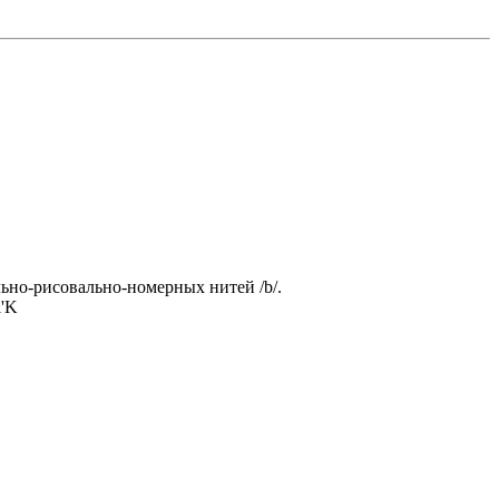
ьно-рисовально-номерных нитей /b/.
l'K