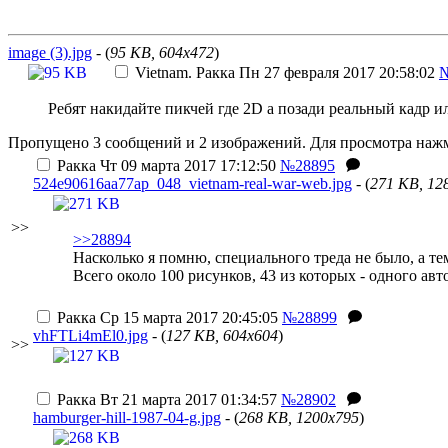
image (3).jpg
- (
95 KB, 604x472
)
Vietnam.
Ракка
Пн 27 февраля 2017 20:58:02
Ребят накидайте пикчей где 2D а позади реальный кадр и
Пропущено 3 сообщений и 2 изображений. Для просмотра нажм
Ракка
Чт 09 марта 2017 17:12:50
№28895
524e90616aa77ap_048_vietnam-real-war-web.jpg
- (
271 KB, 12
>>
>>28894
Насколько я помню, специального треда не было, а т
Всего около 100 рисунков, 43 из которых - одного авт
Ракка
Ср 15 марта 2017 20:45:05
№28899
vhFTLi4mEl0.jpg
- (
127 KB, 604x604
)
>>
Ракка
Вт 21 марта 2017 01:34:57
№28902
hamburger-hill-1987-04-g.jpg
- (
268 KB, 1200x795
)