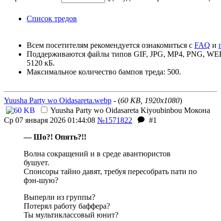
Список тредов
Всем посетителям рекомендуется ознакомиться с
FAQ
и
Поддерживаются файлы типов GIF, JPG, MP4, PNG, W
5120 кБ.
Максимальное количество бампов треда: 500.
Yuusha Party wo Oidasareta.webp
- (
60 KB, 1920x1080
)
Yuusha Party wo Oidasareta Kiyoubinbou
Мокона
Ср 07 января 2026 01:44:08
№1571822
#1
— Шо?! Опять?!!
Волна сокращений и в среде авантюристов
бушует.
Спонсоры тайно давят, требуя пересобрать пати по
фэн-шую?
Выперли из группы?
Потерял работу баффера?
Ты мультиклассовый юнит?