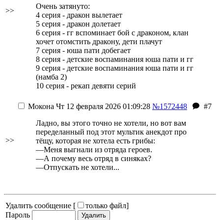
Очень затянуто:
>>
4 серия - дракон вылетает
5 серия - дракон долетает
6 серия - гг вспоминает бой с драконом, клан
хочет отомстить дракону, дети плачут
7 серия - юша пати добегает
8 серия - детские воспаминания юша пати и гг
9 серия - детские воспаминания юша пати и гг
(намба 2)
10 серия - рекап девяти серий
Мокона
Чт 12 февраля 2026 01:09:28
№1572448
#7
Ладно, вы этого точно не хотели, но вот вам
переделанный под этот мультик анекдот про
>>
тёщу, которая не хотела есть грибы:
—Меня выгнали из отряда героев.
—А почему весь отряд в синяках?
—Отпускать не хотели...
Удалить сообщение [
только файл
]
Пароль