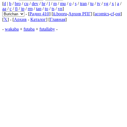
[
d
|
b
/
bro
/
cu
/
dev
/
hr
/
l
/
m
/
mu
/
o
/
s
/
tran
/
tu
/
tv
/
vg
/
x
|
a
/
aa
/
c
/
fi
/
jp
/
rm
/
tan
/
to
/
ts
/
vn
]
- [
Радио 410
] [
ii.booru
-
Архив РПГ
] [
acomics
-
cf
-
ost
]
[
𝕏
] - [
Архив
-
Каталог
] [
Главная
]
-
wakaba
+
futaba
+
futallaby
-