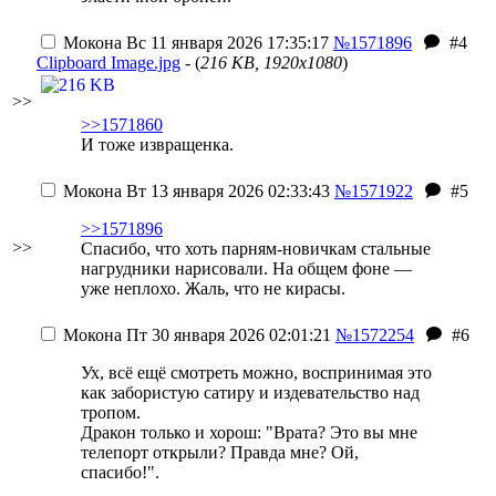
Мокона
Вс 11 января 2026 17:35:17
№1571896
#4
Clipboard Image.jpg
- (
216 KB, 1920x1080
)
>>
>>1571860
И тоже извращенка.
Мокона
Вт 13 января 2026 02:33:43
№1571922
#5
>>1571896
>>
Спасибо, что хоть парням-новичкам стальные
нагрудники нарисовали. На общем фоне —
уже неплохо. Жаль, что не кирасы.
Мокона
Пт 30 января 2026 02:01:21
№1572254
#6
Ух, всё ещё смотреть можно, воспринимая это
как забористую сатиру и издевательство над
тропом.
Дракон только и хорош: "Врата? Это вы мне
телепорт открыли? Правда мне? Ой,
спасибо!".