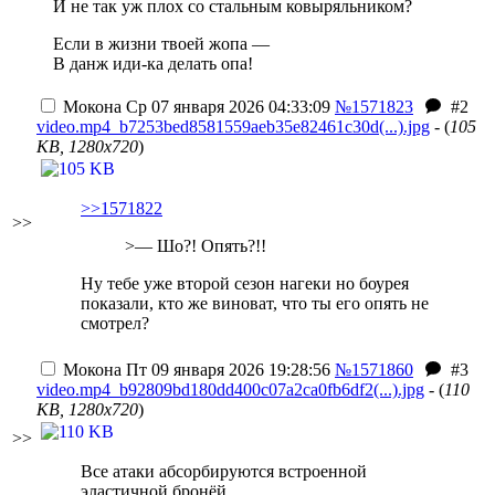
И не так уж плох со стальным ковыряльником?
Если в жизни твоей жопа —
В данж иди-ка делать опа!
Мокона
Ср 07 января 2026 04:33:09
№1571823
#2
video.mp4_b7253bed8581559aeb35e82461c30d(...).jpg
- (
105
KB, 1280x720
)
>>1571822
>>
>— Шо?! Опять?!!
Ну тебе уже второй сезон нагеки но боурея
показали, кто же виноват, что ты его опять не
смотрел?
Мокона
Пт 09 января 2026 19:28:56
№1571860
#3
video.mp4_b92809bd180dd400c07a2ca0fb6df2(...).jpg
- (
110
KB, 1280x720
)
>>
Все атаки абсорбируются встроенной
эластичной бронёй.