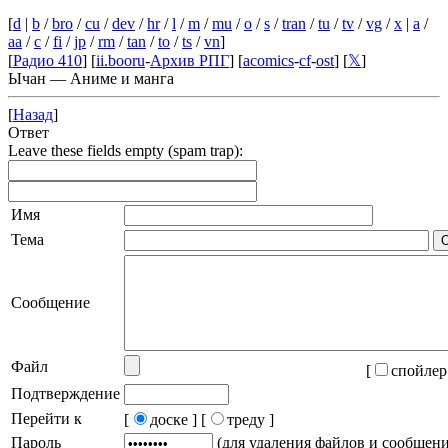
[
d
|
b
/
bro
/
cu
/
dev
/
hr
/
l
/
m
/
mu
/
o
/
s
/
tran
/
tu
/
tv
/
vg
/
x
|
a
/
aa
/
c
/
fi
/
jp
/
rm
/
tan
/
to
/
ts
/
vn
]
[
Радио 410
] [
ii.booru
-
Архив РПГ
] [
acomics
-
cf
-
ost
] [
𝕏
]
Ычан — Аниме и манга
[
Назад
]
Ответ
Leave these fields empty (spam trap):
Имя
Тема
Сообщение
Файл
[
спойлер
Подтверждение
Перейти к
[
доске ]
[
треду ]
Пароль
(для удаления файлов и сообщен