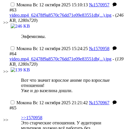
Мокона
Вс 12 октября 2025 15:10:13
№1570957
#63
video.mp4_62478f9a8570c76dd71e09e83551db(...).jpg
- (
246
KB, 1280x720
)
>>
Эвфемизмы.
Мокона
Вс 12 октября 2025 15:24:25
№1570958
#64
video.mp4_62478f9a8570c76dd71e09e83551db(...).jpg
- (
139
KB, 1280x720
)
>>
Вот что значит взрослое аниме про взрослые
отношения!
Уже и до вазелина дошли.
Мокона
Вс 12 октября 2025 21:21:42
№1570967
#65
>>1570958
>>
Это старческие отношения. У аудитории
мультиков должно всё работать без