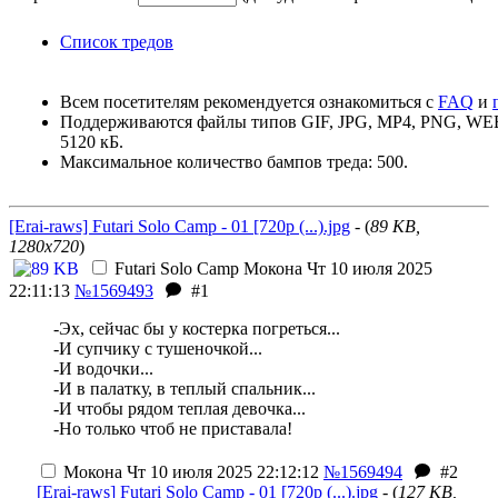
Список тредов
Всем посетителям рекомендуется ознакомиться с
FAQ
и
Поддерживаются файлы типов GIF, JPG, MP4, PNG, W
5120 кБ.
Максимальное количество бампов треда: 500.
[Erai-raws] Futari Solo Camp - 01 [720p (...).jpg
- (
89 KB,
1280x720
)
Futari Solo Camp
Мокона
Чт 10 июля 2025
22:11:13
№1569493
#1
-Эх, сейчас бы у костерка погреться...
-И супчику с тушеночкой...
-И водочки...
-И в палатку, в теплый спальник...
-И чтобы рядом теплая девочка...
-Но только чтоб не приставала!
Мокона
Чт 10 июля 2025 22:12:12
№1569494
#2
[Erai-raws] Futari Solo Camp - 01 [720p (...).jpg
- (
127 KB,