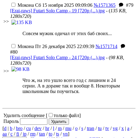
Мокона
Сб 15 ноября 2025 09:09:06
№1571365
#79
[Erai-raws] Futari Solo Camp - 19 [720p (...).jpg
- (
135 KB,
1280x720
)
>>
Совсем мужик одичал от этих баб своих...
Мокона
Пт 26 декабря 2025 22:09:39
№1571714
#80
[Erai-raws] Futari Solo Camp - 24 [720p (...).jpg
- (
98 KB,
1280x720
)
>>
Что ж, на это ушло всего год с лишним и 24
серии. А в дораме так и вообще 8. Некоторым
школьникам бы поучиться.
Удалить сообщение [
только файл
]
Пароль
[
d
|
b
/
bro
/
cu
/
dev
/
hr
/
l
/
m
/
mu
/
o
/
s
/
tran
/
tu
/
tv
/
vg
/
x
|
a
/
aa
/
c
/
fi
/
jp
/
rm
/
tan
/
to
/
ts
/
vn
]