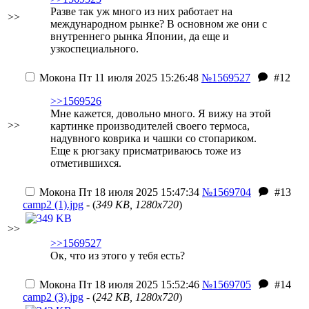
Разве так уж много из них работает на
>>
международном рынке? В основном же они с
внутреннего рынка Японии, да еще и
узкоспециального.
Мокона
Пт 11 июля 2025 15:26:48
№1569527
#12
>>1569526
Мне кажется, довольно много. Я вижу на этой
>>
картинке производителей своего термоса,
надувного коврика и чашки со стопариком.
Еще к рюгзаку присматриваюсь тоже из
отметившихся.
Мокона
Пт 18 июля 2025 15:47:34
№1569704
#13
camp2 (1).jpg
- (
349 KB, 1280x720
)
>>
>>1569527
Ок, что из этого у тебя есть?
Мокона
Пт 18 июля 2025 15:52:46
№1569705
#14
camp2 (3).jpg
- (
242 KB, 1280x720
)