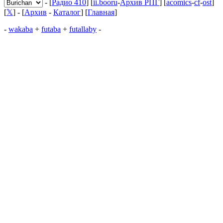
- [
Радио 410
] [
ii.booru
-
Архив РПГ
] [
acomics
-
cf
-
ost
]
[
𝕏
] - [
Архив
-
Каталог
] [
Главная
]
-
wakaba
+
futaba
+
futallaby
-