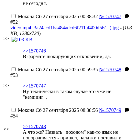
не сегодня.
Мокона
Сб 27 сентября 2025 00:38:32
№1570747
#52
video.mp4_3a24acd1ba484adcd6f211af400d56(...).jpg
- (
103
KB, 1280x720
)
>>
>>1570746
В формате шокирующих откровений, да.
Мокона
Сб 27 сентября 2025 00:59:35
№1570748
#53
>>
>>1570747
Ну технически в таком случае это уже не
"кемпинг".
Мокона
Сб 27 сентября 2025 08:38:56
№1570749
#54
>>1570748
>>
А что же? Назвать "походом" как-то язык не
поворачивается - пришел, палатки поставил и