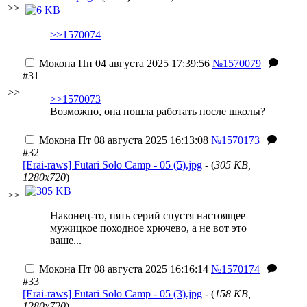
>>
>>1570074
Мокона
Пн 04 августа 2025 17:39:56
№1570079
#31
>>
>>1570073
Возможно, она пошла работать после школы?
Мокона
Пт 08 августа 2025 16:13:08
№1570173
#32
[Erai-raws] Futari Solo Camp - 05 (5).jpg
- (
305 KB,
1280x720
)
>>
Наконец-то, пять серий спустя настоящее
мужицкое походное хрючево, а не вот это
ваше...
Мокона
Пт 08 августа 2025 16:16:14
№1570174
#33
[Erai-raws] Futari Solo Camp - 05 (3).jpg
- (
158 KB,
1280x720
)