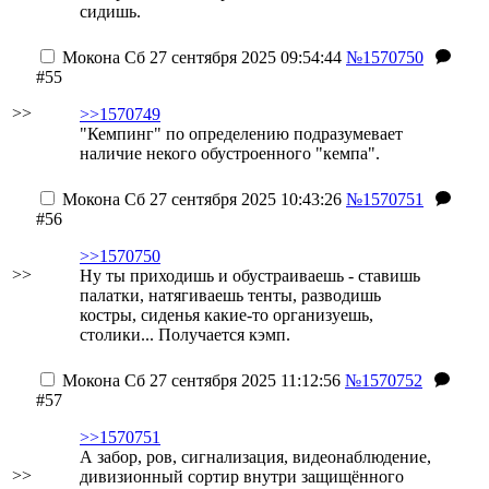
сидишь.
Мокона
Сб 27 сентября 2025 09:54:44
№1570750
#55
>>
>>1570749
"Кемпинг" по определению подразумевает
наличие некого обустроенного "кемпа".
Мокона
Сб 27 сентября 2025 10:43:26
№1570751
#56
>>1570750
>>
Ну ты приходишь и обустраиваешь - ставишь
палатки, натягиваешь тенты, разводишь
костры, сиденья какие-то организуешь,
столики... Получается кэмп.
Мокона
Сб 27 сентября 2025 11:12:56
№1570752
#57
>>1570751
А забор, ров, сигнализация, видеонаблюдение,
>>
дивизионный сортир внутри защищённого