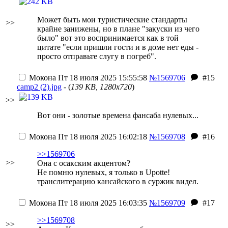
Может быть мои туристические стандарты
>>
крайне занижены, но в плане "закуски из чего
было" вот это воспринимается как в той
цитате "если пришли гости и в доме нет еды -
просто отправьте слугу в погреб".
Мокона
Пт 18 июля 2025 15:55:58
№1569706
#15
camp2 (2).jpg
- (
139 KB, 1280x720
)
>>
Вот они - золотые времена фансаба нулевых...
Мокона
Пт 18 июля 2025 16:02:18
№1569708
#16
>>1569706
>>
Она с осакским акцентом?
Не помню нулевых, я только в Upotte!
транслитерацию кансайского в суржик видел.
Мокона
Пт 18 июля 2025 16:03:35
№1569709
#17
>>1569708
>>