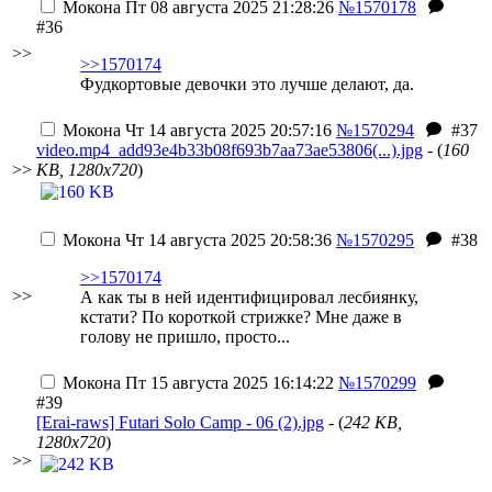
Мокона
Пт 08 августа 2025 21:28:26
№1570178
#36
>>
>>1570174
Фудкортовые девочки это лучше делают, да.
Мокона
Чт 14 августа 2025 20:57:16
№1570294
#37
video.mp4_add93e4b33b08f693b7aa73ae53806(...).jpg
- (
160
>>
KB, 1280x720
)
Мокона
Чт 14 августа 2025 20:58:36
№1570295
#38
>>1570174
>>
А как ты в ней идентифицировал лесбиянку,
кстати? По короткой стрижке? Мне даже в
голову не пришло, просто...
Мокона
Пт 15 августа 2025 16:14:22
№1570299
#39
[Erai-raws] Futari Solo Camp - 06 (2).jpg
- (
242 KB,
1280x720
)
>>