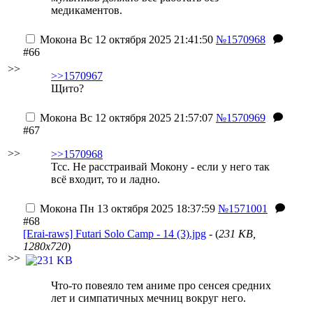
медикаментов.
Мокона
Вс 12 октября 2025 21:41:50
№1570968
#66
>>
>>1570967
Щито?
Мокона
Вс 12 октября 2025 21:57:07
№1570969
#67
>>
>>1570968
Тсс. Не расстраивай Мокону - если у него так
всё входит, то и ладно.
Мокона
Пн 13 октября 2025 18:37:59
№1571001
#68
[Erai-raws] Futari Solo Camp - 14 (3).jpg
- (
231 KB,
1280x720
)
>>
Что-то повеяло тем аниме про сенсея средних
лет и симпатичных мечниц вокруг него.