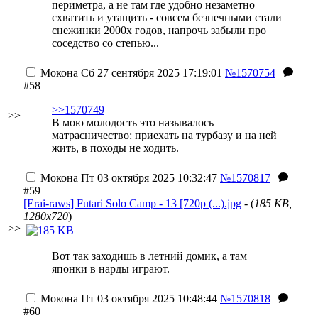
периметра, а не там где удобно незаметно
схватить и утащить
- совсем безпечными стали
снежинки 2000х годов, напрочь забыли про
соседство со степью...
Мокона
Сб 27 сентября 2025 17:19:01
№1570754
#58
>>1570749
>>
В мою молодость это называлось
матрасничество: приехать на турбазу и на ней
жить, в походы не ходить.
Мокона
Пт 03 октября 2025 10:32:47
№1570817
#59
[Erai-raws] Futari Solo Camp - 13 [720p (...).jpg
- (
185 KB,
1280x720
)
>>
Вот так заходишь в летний домик, а там
японки в нарды играют.
Мокона
Пт 03 октября 2025 10:48:44
№1570818
#60