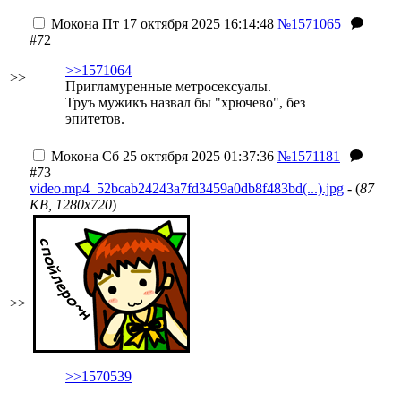
Мокона
Пт 17 октября 2025 16:14:48
№1571065
#72
>>1571064
>>
Пригламуренные метросексуалы.
Труъ мужикъ назвал бы "хрючево", без
эпитетов.
Мокона
Сб 25 октября 2025 01:37:36
№1571181
#73
video.mp4_52bcab24243a7fd3459a0db8f483bd(...).jpg
- (
87
KB, 1280x720
)
>>
>>1570539