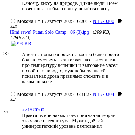
Кансецу киссу на природе. Дикие люди. Всем
известно - что было в лесу, остаётся в лесу.
Мокона
Пт 15 августа 2025 16:20:17
№1570300
#40
[Erai-raws] Futari Solo Camp - 06 (3).jpg
- (
299 KB,
1280x720
)
>>
А вот на попытки розжига костра было просто
больно смотреть. Чем толкать весь этот матан
про температуру вспышки и выгорание масел
в хвойных породах, мужик бы лучше ей
показал как дрова правильно сложить и в
каком порядке.
Мокона
Пт 15 августа 2025 16:31:27
№1570304
#41
>>1570300
>>
Практические навыки без понимания теории
это уровень техникума. Мужик даёт ей
университетский уровень кампования.