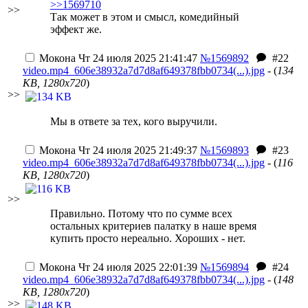
>>1569710
>>
Так может в этом и смысл, комедийный
эффект же.
Мокона
Чт 24 июля 2025 21:41:47
№1569892
#22
video.mp4_606e38932a7d7d8af649378fbb0734(...).jpg
- (
134
KB, 1280x720
)
>>
Мы в ответе за тех, кого выручили.
Мокона
Чт 24 июля 2025 21:49:37
№1569893
#23
video.mp4_606e38932a7d7d8af649378fbb0734(...).jpg
- (
116
KB, 1280x720
)
>>
Правильно. Потому что по сумме всех
остальных критериев палатку в наше время
купить просто нереально. Хороших - нет.
Мокона
Чт 24 июля 2025 22:01:39
№1569894
#24
video.mp4_606e38932a7d7d8af649378fbb0734(...).jpg
- (
148
KB, 1280x720
)
>>