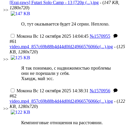
[Erai-raws] Futari Solo Camp - 13 [720p (...).jpg
- (
147 KB,
1280x720
)
>>
О, тут оказывается будет 24 серии. Неплохо.
Мокона
Вс 12 октября 2025 14:04:45
№1570955
#61
video.mp4_857c69b88b4d44d0fd24966576066c(...).jpg
- (
125
KB, 1280x720
)
>>
Я так понимаю, с надвижимостью проблемы
они не порешали у себя.
Хьюдж, май эсс.
Мокона
Вс 12 октября 2025 14:38:31
№1570956
#62
video.mp4_857c69b88b4d44d0fd24966576066c(...).jpg
- (
122
KB, 1280x720
)
>>
Кемпинговые отношения на расстоянии.