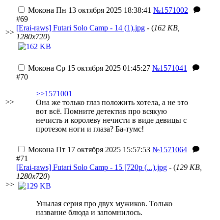
Мокона
Пн 13 октября 2025 18:38:41
№1571002
#69
[Erai-raws] Futari Solo Camp - 14 (1).jpg
- (
162 KB,
>>
1280x720
)
Мокона
Ср 15 октября 2025 01:45:27
№1571041
#70
>>1571001
>>
Она же только глаз положить хотела, а не это
вот всё. Помните детектив про всякую
нечисть и королеву нечисти в виде девицы с
протезом ноги и глаза? Ба-тумс!
Мокона
Пт 17 октября 2025 15:57:53
№1571064
#71
[Erai-raws] Futari Solo Camp - 15 [720p (...).jpg
- (
129 KB,
1280x720
)
>>
Унылая серия про двух мужиков. Только
название блюда и запомнилось.