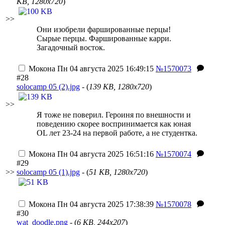
KB, 1280x720
)
>>
Они изобрели фаршированные перцы!
Сырые перцы. Фаршированные карри.
Загадочный восток.
Мокона
Пн 04 августа 2025 16:49:15
№1570073
#28
solocamp 05 (2).jpg
- (
139 KB, 1280x720
)
>>
Я тоже не поверил. Героиня по внешности и
поведению скорее воспринимается как юная
OL лет 23-24 на первой работе, а не студентка.
Мокона
Пн 04 августа 2025 16:51:16
№1570074
#29
>>
solocamp 05 (1).jpg
- (
51 KB, 1280x720
)
Мокона
Пн 04 августа 2025 17:38:39
№1570078
#30
wat_doodle.png
- (
6 KB, 244x207
)