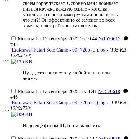
>>
своём горбу таскает. Осбонно меня добивает
пивная кружка каждую серию - котелка
маленького с боковыми ручками не нашлось,
что ли?! Он эффективно её заменет во всех
задачах, плюс работает как котелок.
Мокона
Пт 12 сентября 2025 16:10:44
№1570617
#45
[Erai-raws] Futari Solo Camp - 09 [720p (...).jpg
- (
135 KB,
1280x720
)
>>
Ну да, этот риск есть у любой манги или
аниме.
Мокона
Пт 12 сентября 2025 16:11:41
№1570618
#46
[Erai-raws] Futari Solo Camp - 09 [720p (...).jpg
- (
109 KB,
1280x720
)
>>
Надо ещё фоном Шуберта включить...
Мокона
Пт 12 сентября 2025 16:37:17
№1570619