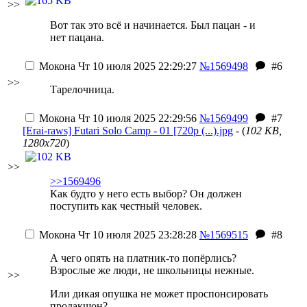
>>
Вот так это всё и начинается. Был пацан - и
нет пацана.
Мокона
Чт 10 июля 2025 22:29:27
№1569498
#6
>>
Тарелочница.
Мокона
Чт 10 июля 2025 22:29:56
№1569499
#7
[Erai-raws] Futari Solo Camp - 01 [720p (...).jpg
- (
102 KB,
1280x720
)
>>
>>1569496
Как будто у него есть выбор? Он должен
поступить как честный человек.
Мокона
Чт 10 июля 2025 23:28:28
№1569515
#8
А чего опять на платник-то попёрлись?
Взрослые же люди, не школьницы нежные.
>>
Или дикая опушка не может проспонсировать
продакшон?