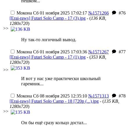
пешком...
Мокона
Сб 01 ноября 2025 17:02:17
№1571266
#76
[Erai-raws] Futari Solo Camp - 17 (3).jpg
- (
136 KB,
1280x720
)
>>
Ну так-то логичный вывод.
Мокона
Сб 01 ноября 2025 17:03:36
№1571267
#77
[Erai-raws] Futari Solo Camp - 17 (1).jpg
- (
353 KB,
1280x720
)
>>
И вот у нас уже практически школьный
гаремник...
Мокона
Сб 08 ноября 2025 12:35:10
№1571313
#78
[Erai-raws] Futari Solo Camp - 18 [720p (...).jpg
- (
135 KB,
1280x720
)
>>
Он бы ещё сразу кольцо достал...