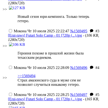
1280x720
)
>>
Новый сезон юри-кемпинга. Только теперь
гетеро.
Мокона
Чт 10 июля 2025 22:22:47
№1569495
#3
[Erai-raws] Futari Solo Camp - 01 [720p (...).jpg
- (
106 KB,
1280x720
)
>>
Героиня похоже в прошлой жизни была
техасским реднеком.
Мокона
Чт 10 июля 2025 22:28:09
№1569496
#4
>>1569494
>>
Страх амазонского суда в муже сем не
позволит случиться никакому гетеро.
Мокона
Чт 10 июля 2025 22:28:25
№1569497
#5
[Erai-raws] Futari Solo Camp - 01 [720p (...).jpg
- (
165 KB,
1280x720
)