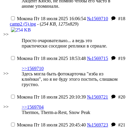
Акцент Кюсю, не помню чтобы его часто в
аниме упоминали.
Мокона
Пт 18 июля 2025 16:06:54
№1569710
#18
camp2 (5).jpg
- (
254 KB, 1275x829
)
>>
Просто очаровательно... а ведь это
практически соседние реплики в сериале.
Мокона
Пт 18 июля 2025 18:53:48
№1569715
#19
>>1569710
>>
Здесь могла быть фотокарточка "изба из
клиёнки", но я не буду этого постить, слишком
грустно.
Мокона
Пт 18 июля 2025 20:10:39
№1569721
#20
>>
>>1569704
Thermos, Therm-a-Rest, Snow Peak
Мокона
Пт 18 июля 2025 20:45:40
№1569723
#21