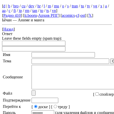
[
d
|
b
/
bro
/
cu
/
dev
/
hr
/
l
/
m
/
mu
/
o
/
s
/
tran
/
tu
/
tv
/
vg
/
x
|
a
/
aa
/
c
/
fi
/
jp
/
rm
/
tan
/
to
/
ts
/
vn
]
[
Радио 410
] [
ii.booru
-
Архив РПГ
] [
acomics
-
cf
-
ost
] [
𝕏
]
Ычан — Аниме и манга
[
Назад
]
Ответ
Leave these fields empty (spam trap):
Имя
Тема
Сообщение
Файл
[
спойлер
Подтверждение
Перейти к
[
доске ]
[
треду ]
Пароль
(для удаления файлов и сообщен