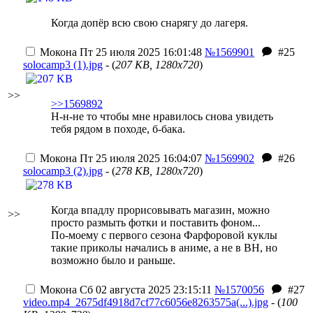
Когда допёр всю свою снарягу до лагеря.
Мокона
Пт 25 июля 2025 16:01:48
№1569901
#25
solocamp3 (1).jpg
- (
207 KB, 1280x720
)
>>
>>1569892
Н-н-не то чтобы мне нравилось снова увидеть
тебя рядом в походе, б-бака.
Мокона
Пт 25 июля 2025 16:04:07
№1569902
#26
solocamp3 (2).jpg
- (
278 KB, 1280x720
)
Когда впадлу прорисовывать магазин, можно
>>
просто размыть фотки и поставить фоном...
По-моему с первого сезона Фарфоровой куклы
такие приколы начались в аниме, а не в ВН, но
возможно было и раньше.
Мокона
Сб 02 августа 2025 23:15:11
№1570056
#27
video.mp4_2675df4918d7cf77c6056e8263575a(...).jpg
- (
100