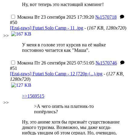
Ну, вот теперь это настоящий кэмпинг!
Мокона
Вт 23 сентября 2025 17:39:20
№1570718
#50
[Erai-raws] Futari Solo Camp - 11 .jpg
- (
167 KB, 1280x720
)
>>
У меня в голове этот курсив на её майке
постоянно читается как "Маша".
Мокона
Пт 26 сентября 2025 07:51:05
№1570746
#51
[Erai-raws] Futari Solo Camp - 12 [720p (...).jpg
- (
127 KB,
1280x720
)
>>1569515
>>
>А чего опять на платник-то
попёрлись?
Ну, это аниме хотя бы признаёт существование
дикого туризма. Возможно, мы даже когда-
нибудь увидим об этом сериал. Но, очевидно,