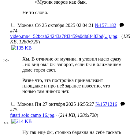
>Мужик здоров как бык.
Не то слово.
Мокона
Сб 25 октября 2025 02:04:21
№1571182
#74
video.mp4_52bcab24243a7fd3459a0db8f483bd(...).jpg
- (
135
KB, 1280x720
)
Хм. В отличие от мужика, я уловил идею сразу
>>
- но вид был бы запорот, если бы в ближайшем
доме горел свет.
Разве что, эта постройка принадлежит
площадке и про неё заранее известно, что
ночью там никого нет.
Мокона
Пн 27 октября 2025 16:55:27
№1571216
#75
futari solo camp 16.jpg
- (
214 KB, 1280x720
)
>>
Ну так ещё бы, столько барахла на себе таскать