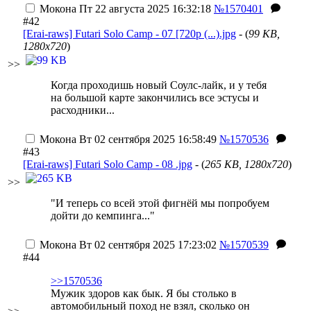
Мокона
Пт 22 августа 2025 16:32:18
№1570401
#42
[Erai-raws] Futari Solo Camp - 07 [720p (...).jpg
- (
99 KB,
1280x720
)
>>
Когда проходишь новый Соулс-лайк, и у тебя
на большой карте закончились все эстусы и
расходники...
Мокона
Вт 02 сентября 2025 16:58:49
№1570536
#43
[Erai-raws] Futari Solo Camp - 08 .jpg
- (
265 KB, 1280x720
)
>>
"И теперь со всей этой фигнёй мы попробуем
дойти до кемпинга..."
Мокона
Вт 02 сентября 2025 17:23:02
№1570539
#44
>>1570536
Мужик здоров как бык. Я бы столько в
автомобильный поход не взял, сколько он