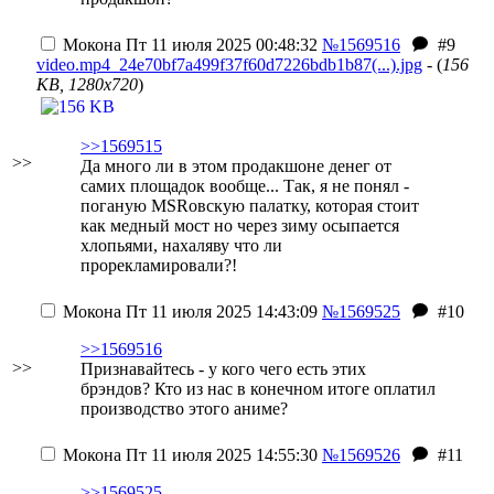
Мокона
Пт 11 июля 2025 00:48:32
№1569516
#9
video.mp4_24e70bf7a499f37f60d7226bdb1b87(...).jpg
- (
156
KB, 1280x720
)
>>1569515
>>
Да много ли в этом продакшоне денег от
самих площадок вообще... Так, я не понял -
поганую MSRовскую палатку, которая стоит
как медный мост но через зиму осыпается
хлопьями, нахаляву что ли
прорекламировали?!
Мокона
Пт 11 июля 2025 14:43:09
№1569525
#10
>>1569516
>>
Признавайтесь - у кого чего есть этих
брэндов? Кто из нас в конечном итоге оплатил
производство этого аниме?
Мокона
Пт 11 июля 2025 14:55:30
№1569526
#11
>>1569525