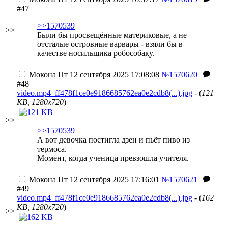
#47
>>1570539
>>
Были бы просвещённые материковые, а не
отсталые островные варвары - взяли бы в
качестве носильщика робособаку.
Мокона
Пт 12 сентября 2025 17:08:08
№1570620
#48
video.mp4_ff478f1ce0e9186685762ea0e2cdb8(...).jpg
- (
121
KB, 1280x720
)
>>
>>1570539
А вот девочка постигла дзен и пьёт пиво из
термоса.
Момент, когда ученица превзошла учителя.
Мокона
Пт 12 сентября 2025 17:16:01
№1570621
#49
video.mp4_ff478f1ce0e9186685762ea0e2cdb8(...).jpg
- (
162
KB, 1280x720
)
>>