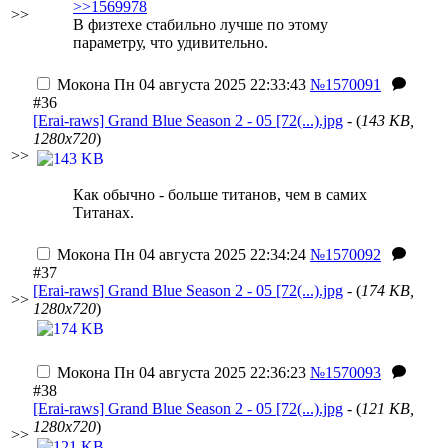
>>1569978
>>
В физтехе стабильно лучше по этому
параметру, что удивительно.
Мокона
Пн 04 августа 2025 22:33:43
№1570091
#36
[Erai-raws] Grand Blue Season 2 - 05 [72(...).jpg
- (
143 KB,
1280x720
)
>>
Как обычно - больше титанов, чем в самих
Титанах.
Мокона
Пн 04 августа 2025 22:34:24
№1570092
#37
[Erai-raws] Grand Blue Season 2 - 05 [72(...).jpg
- (
174 KB,
>>
1280x720
)
Мокона
Пн 04 августа 2025 22:36:23
№1570093
#38
[Erai-raws] Grand Blue Season 2 - 05 [72(...).jpg
- (
121 KB,
1280x720
)
>>