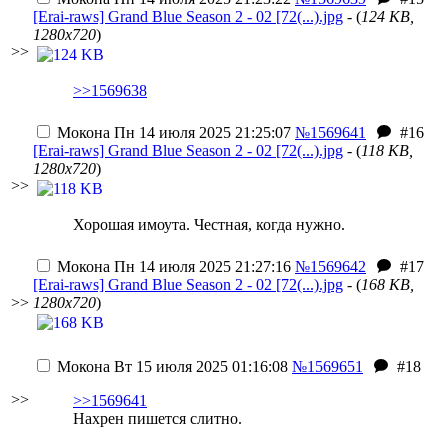
[Erai-raws] Grand Blue Season 2 - 02 [72(...).jpg
- (
124 KB,
1280x720
)
>>
>>1569638
Мокона
Пн 14 июля 2025 21:25:07
№1569641
#16
[Erai-raws] Grand Blue Season 2 - 02 [72(...).jpg
- (
118 KB,
1280x720
)
>>
Хорошая имоута. Честная, когда нужно.
Мокона
Пн 14 июля 2025 21:27:16
№1569642
#17
[Erai-raws] Grand Blue Season 2 - 02 [72(...).jpg
- (
168 KB,
>>
1280x720
)
Мокона
Вт 15 июля 2025 01:16:08
№1569651
#18
>>
>>1569641
Нахрен пишется слитно.