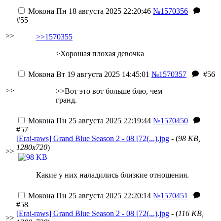
Мокона
Пн 18 августа 2025 22:20:46
№1570356
#55
>>
>>1570355
>Хорошая плохая девочка
Мокона
Вт 19 августа 2025 14:45:01
№1570357
#56
>>
>>Вот это вот больше блю, чем
гранд.
Мокона
Пн 25 августа 2025 22:19:44
№1570450
#57
[Erai-raws] Grand Blue Season 2 - 08 [72(...).jpg
- (
98 KB,
1280x720
)
>>
Какие у них наладились близкие отношения.
Мокона
Пн 25 августа 2025 22:20:14
№1570451
#58
[Erai-raws] Grand Blue Season 2 - 08 [72(...).jpg
- (
116 KB,
>>