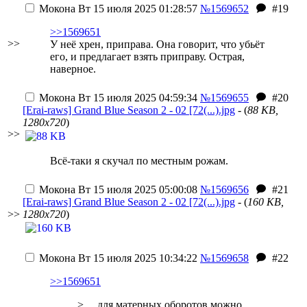
Мокона
Вт 15 июля 2025 01:28:57
№1569652
#19
>>1569651
>>
У неё хрен, приправа. Она говорит, что убьёт
его, и предлагает взять приправу. Острая,
наверное.
Мокона
Вт 15 июля 2025 04:59:34
№1569655
#20
[Erai-raws] Grand Blue Season 2 - 02 [72(...).jpg
- (
88 KB,
1280x720
)
>>
Всё-таки я скучал по местным рожам.
Мокона
Вт 15 июля 2025 05:00:08
№1569656
#21
[Erai-raws] Grand Blue Season 2 - 02 [72(...).jpg
- (
160 KB,
>>
1280x720
)
Мокона
Вт 15 июля 2025 10:34:22
№1569658
#22
>>1569651
> ... для матерных оборотов можно