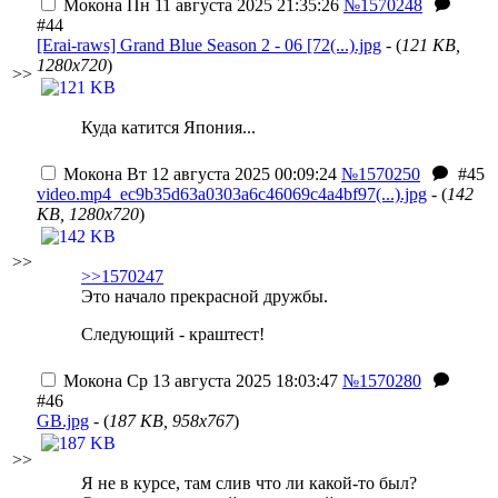
Мокона
Пн 11 августа 2025 21:35:26
№1570248
#44
[Erai-raws] Grand Blue Season 2 - 06 [72(...).jpg
- (
121 KB,
1280x720
)
>>
Куда катится Япония...
Мокона
Вт 12 августа 2025 00:09:24
№1570250
#45
video.mp4_ec9b35d63a0303a6c46069c4a4bf97(...).jpg
- (
142
KB, 1280x720
)
>>
>>1570247
Это начало прекрасной дружбы.
Cледующий - краштест!
Мокона
Ср 13 августа 2025 18:03:47
№1570280
#46
GB.jpg
- (
187 KB, 958x767
)
>>
Я не в курсе, там слив что ли какой-то был?