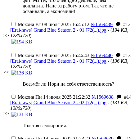
фит. Мэй'н, что очевидно дешевле, чем
доплатить Нане за работу ртом. Так что не
осваивали, а экономили!
Мокона
Вт 08 июля 2025 16:45:12
№1569439
#12
[Erai-raws] Grand Blue Season 2 - 01 [72(...).jpg
- (
194 KB,
>>
1280x720
)
Мокона
Вт 08 июля 2025 16:46:43
№1569440
#13
[Erai-raws] Grand Blue Season 2 - 01 [72(...).jpg
- (
136 KB,
1280x720
)
>>
Возьмёт ли Иори на себя ответственность?
Мокона
Пн 14 июля 2025 21:22:32
№1569638
#14
[Erai-raws] Grand Blue Season 2 - 02 [72(...).jpg
- (
131 KB,
1280x720
)
>>
Толстая самоирония.
Мокона
Пн 14 июля 2025 21:23:22
№1569639
#15