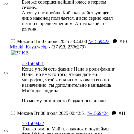
Был же совершеннейший класс в первом
>>
сезоне..
А тут у нас вообще Кайа как действующее
лицо наконец появляется, я всю серию ждал
песню с предвкушением. А там какой-то
рэпчик.
Мокона
Пн 07 июля 2025 23:44:00
№1569422
#10
Mizuki_Kaya.webp
- (
37 KB, 270x270
)
>>1569421
Когда у тебя есть факинг Нана в роли факинг
>>
Наны, но вместо того, чтобы дать ей
микрофон, чтобы она использовала его по
назначению, ты дополнительно нанимаешь
Мэй'н для эндина.
По моему, они просто бюджет осваивали.
Мокона
Вт 08 июля 2025 00:42:51
№1569424
#11
>>1569422
Только там не Мэй'н, а какие-то ноунэймы
>>