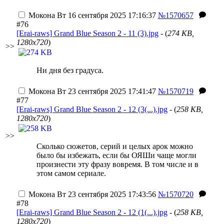
Мокона
Вт 16 сентября 2025 17:16:37
№1570657
#76
[Erai-raws] Grand Blue Season 2 - 11 (3).jpg
- (
274 KB,
1280x720
)
>>
Ни дня без градуса.
Мокона
Вт 23 сентября 2025 17:41:47
№1570719
#77
[Erai-raws] Grand Blue Season 2 - 12 (3(...).jpg
- (
258 KB,
1280x720
)
>>
Сколько сюжетов, серий и целых арок можно
было бы избежать, если бы ОЯШи чаще могли
произнести эту фразу вовремя. В том числе и в
этом самом сериале.
Мокона
Вт 23 сентября 2025 17:43:56
№1570720
#78
[Erai-raws] Grand Blue Season 2 - 12 (1(...).jpg
- (
258 KB,
1280x720
)