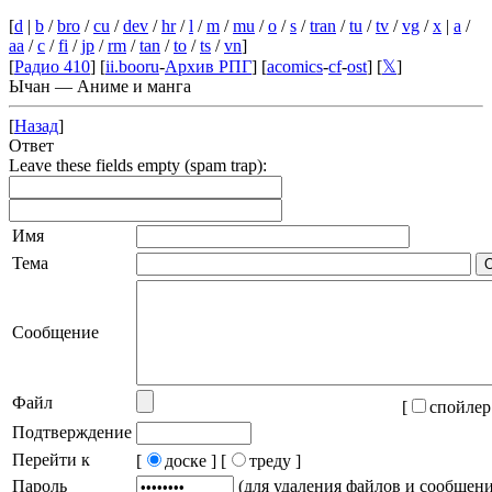
[
d
|
b
/
bro
/
cu
/
dev
/
hr
/
l
/
m
/
mu
/
o
/
s
/
tran
/
tu
/
tv
/
vg
/
x
|
a
/
aa
/
c
/
fi
/
jp
/
rm
/
tan
/
to
/
ts
/
vn
]
[
Радио 410
] [
ii.booru
-
Архив РПГ
] [
acomics
-
cf
-
ost
] [
𝕏
]
Ычан — Аниме и манга
[
Назад
]
Ответ
Leave these fields empty (spam trap):
Имя
Тема
Сообщение
Файл
[
спойлер
Подтверждение
Перейти к
[
доске ]
[
треду ]
Пароль
(для удаления файлов и сообщен