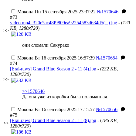
Мокона
Пн 15 сентября 2025 23:37:22
№1570646
#73
video.mp4_320e5ac48f9809ea92254583d634d5(...).jpg
- (
120
KB, 1280x720
)
>>
они сломали Сакурако
Мокона
Вт 16 сентября 2025 16:57:39
№1570654
#74
[Erai-raws] Grand Blue Season 2 - 11 (4).jpg
- (
232 KB,
1280x720
)
>>
>>1570646
Да она уже из коробки была поломанная.
Мокона
Вт 16 сентября 2025 17:15:57
№1570656
#75
[Erai-raws] Grand Blue Season 2 - 11 (8).jpg
- (
186 KB,
>>
1280x720
)