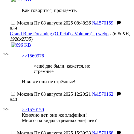
Как говорится, пройдёмте.
Мокона
Пт 08 августа 2025 08:48:36
№1570159
#39
Grand Blue Dreaming (Official) - Volume (...).webp
- (
696 KB,
1920x2735
)
>>
>>1569976
>ещё две были, кажется, но
стрёмные
И вовсе они не стрёмные!
Мокона
Пт 08 августа 2025 12:20:21
№1570162
#40
>>
>>1570159
Конечно нет, они же эльфийки!
Много ты видал стрёмных эльфиек?
Мокона
Пт 08 августа 2025 15:39:33
№1570168