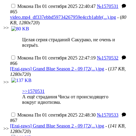
Мокона
Пн 01 сентября 2025 22:40:47
№1570531
#65
video.mp4_df337ebbd59734267959e4ccb1abfe(...).jpg
- (
80
KB, 1280x720
)
>>
Целая серия страданий Сакурако, не очень и
всерьёз.
Мокона
Пн 01 сентября 2025 22:47:19
№1570532
#66
[Erai-raws] Grand Blue Season 2 - 09 [72(...).jpg
- (
137 KB,
1280x720
)
>>
>>1570531
А ещё страдания Чисы от происходящего
вокруг идиотизма.
Мокона
Пн 01 сентября 2025 22:48:30
№1570533
#67
[Erai-raws] Grand Blue Season 2 - 09 [72(...).jpg
- (
141 KB,
>>
1280x720
)