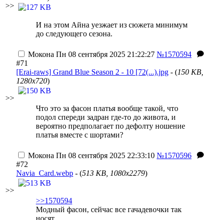
>>
И на этом Айна уезжает из сюжета минимум
до следующего сезона.
Мокона
Пн 08 сентября 2025 21:22:27
№1570594
#71
[Erai-raws] Grand Blue Season 2 - 10 [72(...).jpg
- (
150 KB,
1280x720
)
>>
Что это за фасон платья вообще такой, что
подол спереди задран где-то до живота, и
вероятно предполагает по дефолту ношение
платья вместе с шортами?
Мокона
Пн 08 сентября 2025 22:33:10
№1570596
#72
Navia_Card.webp
- (
513 KB, 1080x2279
)
>>
>>1570594
Модный фасон, сейчас все гачадевочки так
носят.