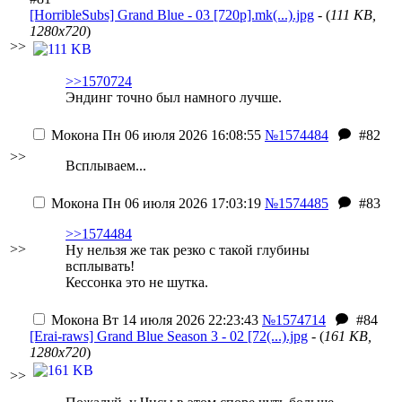
[HorribleSubs] Grand Blue - 03 [720p].mk(...).jpg
- (
111 KB,
1280x720
)
>>
>>1570724
Эндинг точно был намного лучше.
Мокона
Пн 06 июля 2026 16:08:55
№1574484
#82
>>
Всплываем...
Мокона
Пн 06 июля 2026 17:03:19
№1574485
#83
>>1574484
>>
Ну нельзя же так резко с такой глубины
всплывать!
Кессонка это не шутка.
Мокона
Вт 14 июля 2026 22:23:43
№1574714
#84
[Erai-raws] Grand Blue Season 3 - 02 [72(...).jpg
- (
161 KB,
1280x720
)
>>