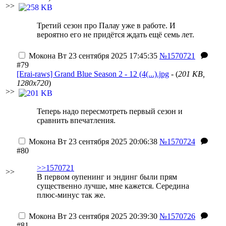
>>
Третий сезон про Палау уже в работе. И
вероятно его не придётся ждать ещё семь лет.
Мокона
Вт 23 сентября 2025 17:45:35
№1570721
#79
[Erai-raws] Grand Blue Season 2 - 12 (4(...).jpg
- (
201 KB,
1280x720
)
>>
Теперь надо пересмотреть первый сезон и
сравнить впечатления.
Мокона
Вт 23 сентября 2025 20:06:38
№1570724
#80
>>1570721
>>
В первом оупенинг и эндинг были прям
существенно лучше, мне кажется. Середина
плюс-минус так же.
Мокона
Вт 23 сентября 2025 20:39:30
№1570726
#81