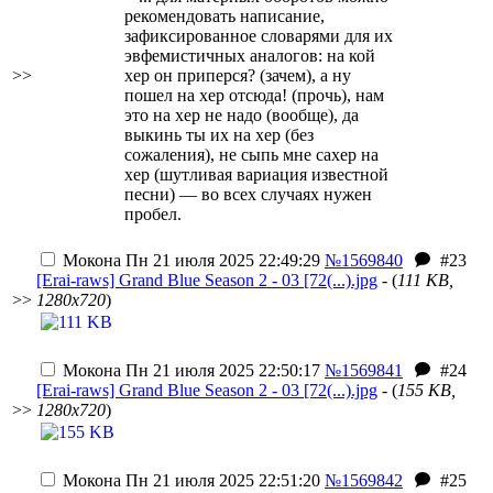
рекомендовать написание,
зафиксированное словарями для их
эвфемистичных аналогов: на кой
>>
хер он приперся? (зачем), а ну
пошел на хер отсюда! (прочь), нам
это на хер не надо (вообще), да
выкинь ты их на хер (без
сожаления), не сыпь мне сахер на
хер (шутливая вариация известной
песни) — во всех случаях нужен
пробел.
Мокона
Пн 21 июля 2025 22:49:29
№1569840
#23
[Erai-raws] Grand Blue Season 2 - 03 [72(...).jpg
- (
111 KB,
>>
1280x720
)
Мокона
Пн 21 июля 2025 22:50:17
№1569841
#24
[Erai-raws] Grand Blue Season 2 - 03 [72(...).jpg
- (
155 KB,
>>
1280x720
)
Мокона
Пн 21 июля 2025 22:51:20
№1569842
#25