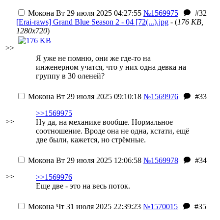
Мокона
Вт 29 июля 2025 04:27:55
№1569975
#32
[Erai-raws] Grand Blue Season 2 - 04 [72(...).jpg
- (
176 KB,
1280x720
)
>>
Я уже не помню, они же где-то на
инженерном учатся, что у них одна девка на
группу в 30 оленей?
Мокона
Вт 29 июля 2025 09:10:18
№1569976
#33
>>1569975
>>
Ну да, на механике вообще. Нормальное
соотношение. Вроде она не одна, кстати, ещё
две были, кажется, но стрёмные.
Мокона
Вт 29 июля 2025 12:06:58
№1569978
#34
>>
>>1569976
Еще две - это на весь поток.
Мокона
Чт 31 июля 2025 22:39:23
№1570015
#35