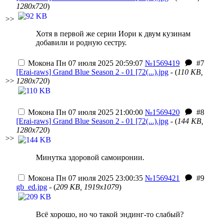
1280x720
)
>>
Хотя в первой же серии Иори к двум кузинам
добавили и родную сестру.
Мокона
Пн 07 июля 2025 20:59:07
№1569419
#7
[Erai-raws] Grand Blue Season 2 - 01 [72(...).jpg
- (
110 KB,
>>
1280x720
)
Мокона
Пн 07 июля 2025 21:00:00
№1569420
#8
[Erai-raws] Grand Blue Season 2 - 01 [72(...).jpg
- (
144 KB,
1280x720
)
>>
Минутка здоровой самоиронии.
Мокона
Пн 07 июля 2025 23:00:35
№1569421
#9
gb_ed.jpg
- (
209 KB, 1919x1079
)
Всё хорошо, но чо такой эндинг-то слабый?