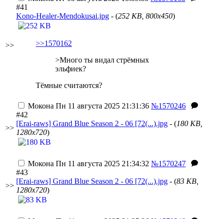
#41
Kono-Healer-Mendokusai.jpg
- (
252 KB, 800x450
)
>>1570162
>>
>Много ты видал стрёмных
эльфиек?
Тёмные считаются?
Мокона
Пн 11 августа 2025 21:31:36
№1570246
#42
[Erai-raws] Grand Blue Season 2 - 06 [72(...).jpg
- (
180 KB,
>>
1280x720
)
Мокона
Пн 11 августа 2025 21:34:32
№1570247
#43
[Erai-raws] Grand Blue Season 2 - 06 [72(...).jpg
- (
83 KB,
>>
1280x720
)