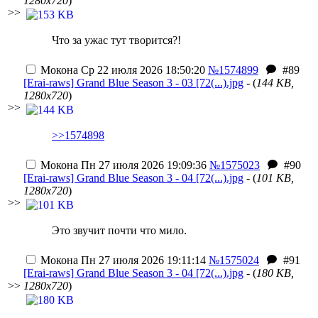
1280x720
)
>>
Что за ужас тут творится?!
Мокона
Ср 22 июля 2026 18:50:20
№1574899
#89
[Erai-raws] Grand Blue Season 3 - 03 [72(...).jpg
- (
144 KB,
1280x720
)
>>
>>1574898
Мокона
Пн 27 июля 2026 19:09:36
№1575023
#90
[Erai-raws] Grand Blue Season 3 - 04 [72(...).jpg
- (
101 KB,
1280x720
)
>>
Это звучит почти что мило.
Мокона
Пн 27 июля 2026 19:11:14
№1575024
#91
[Erai-raws] Grand Blue Season 3 - 04 [72(...).jpg
- (
180 KB,
>>
1280x720
)