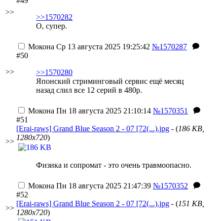
#49
>>
>>1570282
О, супер.
Мокона
Ср 13 августа 2025 19:25:42
№1570287
#50
>>
>>1570280
Японский стриминговый сервис ещё месяц
назад слил все 12 серий в 480р.
Мокона
Пн 18 августа 2025 21:10:14
№1570351
#51
[Erai-raws] Grand Blue Season 2 - 07 [72(...).jpg
- (
186 KB,
1280x720
)
>>
Физика и сопромат - это очень травмоопасно.
Мокона
Пн 18 августа 2025 21:47:39
№1570352
#52
[Erai-raws] Grand Blue Season 2 - 07 [72(...).jpg
- (
151 KB,
>>
1280x720
)