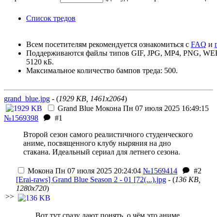
Список тредов
Всем посетителям рекомендуется ознакомиться с
FAQ
и
Поддерживаются файлы типов GIF, JPG, MP4, PNG, W
5120 кБ.
Максимальное количество бампов треда: 500.
grand_blue.jpg
- (
1929 KB, 1461x2064
)
Grand Blue
Мокона
Пн 07 июля 2025 16:49:15
№1569398
#1
Второй сезон самого реалистичного студенческого
аниме, посвященного клубу ныряния на дно
стакана. Идеальный сериал для летнего сезона.
Мокона
Пн 07 июля 2025 20:24:04
№1569414
#2
[Erai-raws] Grand Blue Season 2 - 01 [72(...).jpg
- (
136 KB,
1280x720
)
>>
Вот тут сразу дают понять, о чём это аниме.