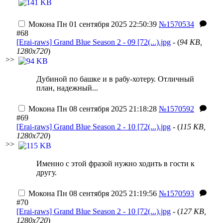
Мокона
Пн 01 сентября 2025 22:50:39
№1570534
#68
[Erai-raws] Grand Blue Season 2 - 09 [72(...).jpg
- (
94 KB,
1280x720
)
>>
Дубиной по башке и в рабу-хотеру. Отличный
план, надежный...
Мокона
Пн 08 сентября 2025 21:18:28
№1570592
#69
[Erai-raws] Grand Blue Season 2 - 10 [72(...).jpg
- (
115 KB,
1280x720
)
>>
Именно с этой фразой нужно ходить в гости к
другу.
Мокона
Пн 08 сентября 2025 21:19:56
№1570593
#70
[Erai-raws] Grand Blue Season 2 - 10 [72(...).jpg
- (
127 KB,
1280x720
)