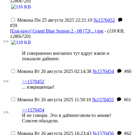
1280x720
)
Мокона
Пн 25 августа 2025 22:21:19
№1570452
#59
[Erai-raws] Grand Blue Season 2 - 08 [72(...).jpg
- (
118 KB,
1280x720
)
>>
И совершенно внезапно тут вдруг взяли и
показали дайвинг.
Мокона
Вт 26 августа 2025 02:14:38
№1570454
#60
>>
>>1570452
... извращенцы!
Мокона
Вт 26 августа 2025 11:50:10
№1570455
#61
>>1570454
>>
И не говори. Это в дайвинговом-то аниме!
Совсем обалдели.
Мокона
Вт 26 августа 2025 16:23:43
№1570456
#62