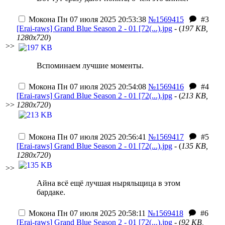
Мокона
Пн 07 июля 2025 20:53:38
№1569415
#3
[Erai-raws] Grand Blue Season 2 - 01 [72(...).jpg
- (
197 KB,
1280x720
)
>>
Вспоминаем лучшие моменты.
Мокона
Пн 07 июля 2025 20:54:08
№1569416
#4
[Erai-raws] Grand Blue Season 2 - 01 [72(...).jpg
- (
213 KB,
>>
1280x720
)
Мокона
Пн 07 июля 2025 20:56:41
№1569417
#5
[Erai-raws] Grand Blue Season 2 - 01 [72(...).jpg
- (
135 KB,
1280x720
)
>>
Айна всё ещё лучшая ныряльщица в этом
бардаке.
Мокона
Пн 07 июля 2025 20:58:11
№1569418
#6
[Erai-raws] Grand Blue Season 2 - 01 [72(...).jpg
- (
92 KB,