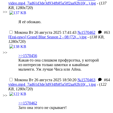
video.mp4_7ad61d3de3d934fb85a5ff2aa92b10(...).jpg
- (
137
KB, 1280x720
)
>>
Я её обожаю.
Мокона
Вт 26 августа 2025 17:41:43
№1570462
#63
[Erai-raws] Grand Blue Season 2 - 08 [72(...).jpg
- (
138 KB,
1280x720
)
>>
>>1570456
Какая-то она слишком профурсетка, у которой
из интересов только шмотки и кавайные
мальчеги. Уж лучше Чиса или Айна.
Мокона
Вт 26 августа 2025 18:50:20
№1570463
#64
video.mp4_7ad61d3de3d934fb85a5ff2aa92b10(...).jpg
- (
122
KB, 1280x720
)
>>
>>1570462
Зато она этого не скрывает!