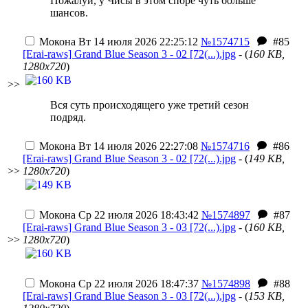
Пожалуй, у Чисы в этом споре чуть больше
шансов.
Мокона
Вт 14 июля 2026 22:25:12
№1574715
#85
[Erai-raws] Grand Blue Season 3 - 02 [72(...).jpg
- (
160 KB,
1280x720
)
>>
Вся суть происходящего уже третий сезон
подряд.
Мокона
Вт 14 июля 2026 22:27:08
№1574716
#86
[Erai-raws] Grand Blue Season 3 - 02 [72(...).jpg
- (
149 KB,
>>
1280x720
)
Мокона
Ср 22 июля 2026 18:43:42
№1574897
#87
[Erai-raws] Grand Blue Season 3 - 03 [72(...).jpg
- (
160 KB,
>>
1280x720
)
Мокона
Ср 22 июля 2026 18:47:37
№1574898
#88
[Erai-raws] Grand Blue Season 3 - 03 [72(...).jpg
- (
153 KB,