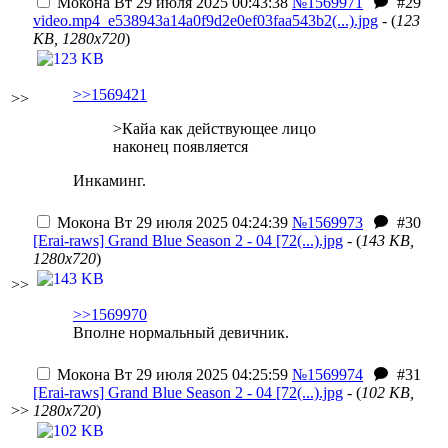
Мокона
Вт 29 июля 2025 00:43:38
№1569971
#29
video.mp4_e538943a14a0f9d2e0ef03faa543b2(...).jpg
- (
123
KB, 1280x720
)
>>1569421
>>
>Кайа как действующее лицо
наконец появляется
Инкаминг.
Мокона
Вт 29 июля 2025 04:24:39
№1569973
#30
[Erai-raws] Grand Blue Season 2 - 04 [72(...).jpg
- (
143 KB,
1280x720
)
>>
>>1569970
Вполне нормальный девичник.
Мокона
Вт 29 июля 2025 04:25:59
№1569974
#31
[Erai-raws] Grand Blue Season 2 - 04 [72(...).jpg
- (
102 KB,
>>
1280x720
)