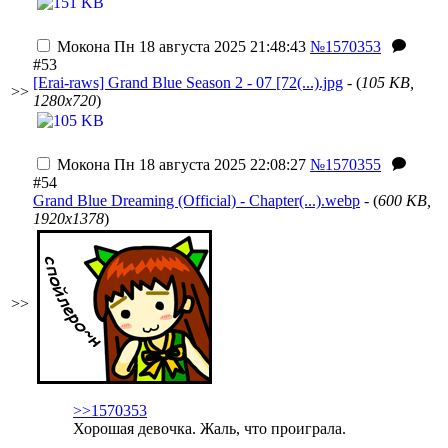
Мокона
Пн 18 августа 2025 21:48:43
№1570353
#53
[Erai-raws] Grand Blue Season 2 - 07 [72(...).jpg
- (
105 KB,
>>
1280x720
)
Мокона
Пн 18 августа 2025 22:08:27
№1570355
#54
Grand Blue Dreaming (Official) - Chapter(...).webp
- (
600 KB,
1920x1378
)
>>
>>1570353
Хорошая девочка. Жаль, что
проиграла
.