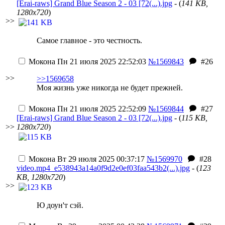
[Erai-raws] Grand Blue Season 2 - 03 [72(...).jpg
- (
141 KB,
1280x720
)
>>
Самое главное - это честность.
Мокона
Пн 21 июля 2025 22:52:03
№1569843
#26
>>
>>1569658
Моя жизнь уже никогда не будет прежней.
Мокона
Пн 21 июля 2025 22:52:09
№1569844
#27
[Erai-raws] Grand Blue Season 2 - 03 [72(...).jpg
- (
115 KB,
>>
1280x720
)
Мокона
Вт 29 июля 2025 00:37:17
№1569970
#28
video.mp4_e538943a14a0f9d2e0ef03faa543b2(...).jpg
- (
123
KB, 1280x720
)
>>
Ю доун'т сэй.