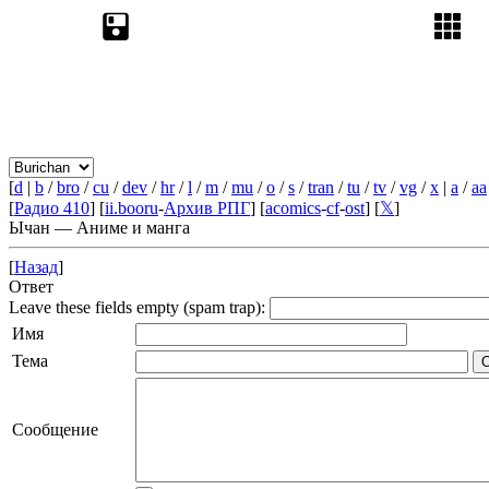
[
d
|
b
/
bro
/
cu
/
dev
/
hr
/
l
/
m
/
mu
/
o
/
s
/
tran
/
tu
/
tv
/
vg
/
x
|
a
/
aa
[
Радио 410
] [
ii.booru
-
Архив РПГ
] [
acomics
-
cf
-
ost
] [
𝕏
]
Ычан — Аниме и манга
[
Назад
]
Ответ
Leave these fields empty (spam trap):
Имя
Тема
Сообщение