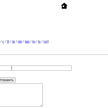
/
c
/
fi
/
jp
/
rm
/
tan
/
to
/
ts
/
vn
]