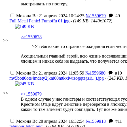
выстраивать по постеру.
Мокона
Вс 21 апреля 2024 10:24:25
№1559679
#9
Full Metal Panic! Fumoffu 01.jpg
- (
149 KB, 1440x1072
)
>>1559678
>>
>У тебя какие-то странные ожидания если честн
Асоциальный главный герой, всю жизнь посвящавши
японцем и никак себя не выдавать, что получается отк
Мокона
Вс 21 апреля 2024 11:05:59
№1559680
#10
mv5boti0ote4mdety2jkni00mtkxlwizogqtzgzi(...).jpg
- (
245 KB, 
>>
>>1559679
В одном случае у нас ганстеры и соответствующая тус
Крёстном Отце вдруг действие переберётся в японску
какой-то там элемент будет совпадать. Тут всё же б
Мокона
Вс 28 апреля 2024 16:32:54
№1559918
#11
fabulous bitch.png
- (
1184 KB, 1471x827
)