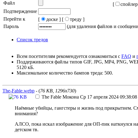
Файл
[
спойлер
Подтверждение
Перейти к
[
доске ]
[
треду ]
Пароль
(для удаления файлов и сообщен
Список тредов
Всем посетителям рекомендуется ознакомиться с
FAQ
и
Поддерживаются файлы типов GIF, JPG, MP4, PNG, W
5120 кБ.
Максимальное количество бампов треда: 500.
The-Fable.webp
- (
76 KB, 1296x730
)
The Fable
Мокона
Ср 17 апреля 2024 09:38:08
Наёмные убийцы, гангстеры и жизнь под прикрытием. См
внимания?
АЛСО, пока искал изображение для ОП-пик наткнулся на 
детском тв.