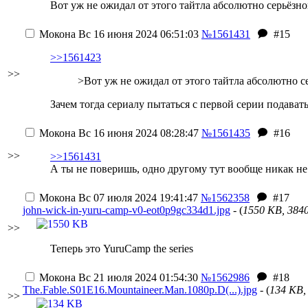
Вот уж не ожидал от этого тайтла абсолютно серьёзн
Мокона
Вс 16 июня 2024 06:51:03
№1561431
#15
>>1561423
>>
>Вот уж не ожидал от этого тайтла абсолютно с
Зачем тогда сериалу пытаться с первой серии подава
Мокона
Вс 16 июня 2024 08:28:47
№1561435
#16
>>
>>1561431
А ты не поверишь, одно другому тут вообще никак не
Мокона
Вс 07 июля 2024 19:41:47
№1562358
#17
john-wick-in-yuru-camp-v0-eot0p9gc334d1.jpg
- (
1550 KB, 384
>>
Теперь это YuruCamp the series
Мокона
Вс 21 июля 2024 01:54:30
№1562986
#18
The.Fable.S01E16.Mountaineer.Man.1080p.D(...).jpg
- (
134 KB,
>>