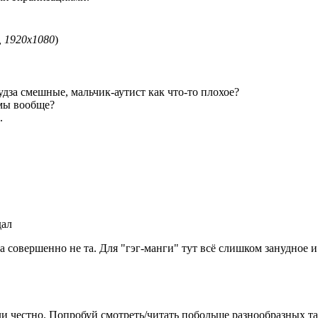
, 1920x1080
)
удза смешные, мальчик-аутист как что-то плохое?
емы вообще?
.
дал
а совершенно не та. Для "гэг-манги" тут всё слишком занудное и
ли честно. Попробуй смотреть/читать побольше разнообразных т