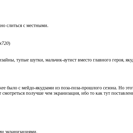
жно слиться с местными.
x720
)
изайны, тупые шутки, мальчик-аутист вместо главного героя, яку
ее было с мейдо-якудзами из поза-поза-прошлого сезона. Но этот
т смотреться получше чем экранизация, ибо то как тут поставл
ми экранизациями.