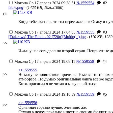
Мокона
Ср 17 апреля 2024 09:38:51
№1559554
#2
fable.png
- (
1423 KB, 1920x1080
)
>>
Когда тебе сказали, что ты переезжаешь в Осаку и ну
Мокона
Ср 17 апреля 2024 17:04:53
№1559555
#3
[Erai-raws] The Fable - 02 [720p][Multip(...).jpg
- (
110 KB, 1280
>>
И-и-и у нас есть дроп по второй серии. Неприятные д
Мокона
Ср 17 апреля 2024 19:09:11
№1559558
#4
>>1559555
>>
Не могу не понять твои причины. У меня что-то похож
атмосфера. Но думаю оригинальная манга всё же буде
Хотя, оригинал я не читал и могу ошибаться.
Мокона
Ср 17 апреля 2024 19:18:59
№1559559
#5
>>1559558
>>
Оригинал гораздо лучше, очевидно же.
Студия в целом печально известна своими бюджетны