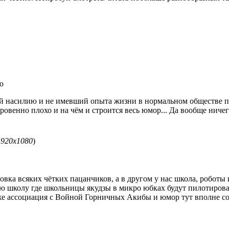
о
й насилию и не имевший опыта жизни в нормальном обществе 
ровенно плохо и на чём и строится весь юмор... Да вообще ничег
1920x1080
)
овка всяких чётких пацанчиков, а в другом у нас школа, роботы
ю школу где школьницы якудзы в микро юбках будут пилотировать
лиже ассоциация с Войной Горничных Акибы и юмор тут вполне 