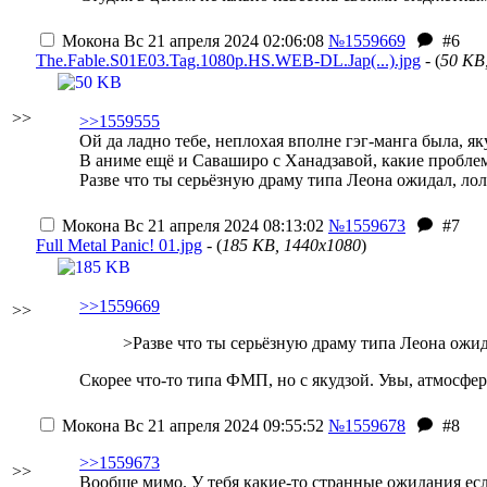
Мокона
Вс 21 апреля 2024 02:06:08
№1559669
#6
The.Fable.S01E03.Tag.1080p.HS.WEB-DL.Jap(...).jpg
- (
50 KB
>>
>>1559555
Ой да ладно тебе, неплохая вполне гэг-манга была, як
В аниме ещё и Саваширо с Ханадзавой, какие пробл
Разве что ты серьёзную драму типа Леона ожидал, лол
Мокона
Вс 21 апреля 2024 08:13:02
№1559673
#7
Full Metal Panic! 01.jpg
- (
185 KB, 1440x1080
)
>>1559669
>>
>Разве что ты серьёзную драму типа Леона ожи
Скорее что-то типа ФМП, но с якудзой. Увы, атмосфер
Мокона
Вс 21 апреля 2024 09:55:52
№1559678
#8
>>1559673
>>
Вообще мимо. У тебя какие-то странные ожидания ес