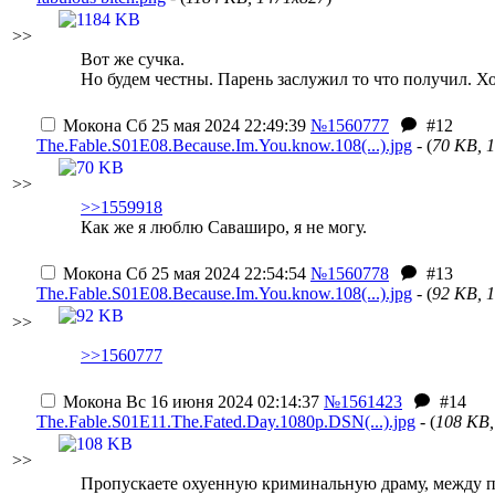
>>
Вот же сучка.
Но будем честны. Парень заслужил то что получил. Хот
Мокона
Сб 25 мая 2024 22:49:39
№1560777
#12
The.Fable.S01E08.Because.Im.You.know.108(...).jpg
- (
70 KB, 
>>
>>1559918
Как же я люблю Саваширо, я не могу.
Мокона
Сб 25 мая 2024 22:54:54
№1560778
#13
The.Fable.S01E08.Because.Im.You.know.108(...).jpg
- (
92 KB, 
>>
>>1560777
Мокона
Вс 16 июня 2024 02:14:37
№1561423
#14
The.Fable.S01E11.The.Fated.Day.1080p.DSN(...).jpg
- (
108 KB,
>>
Пропускаете охуенную криминальную драму, между пр