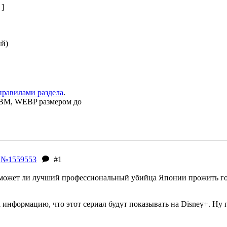
 ]
ий)
правилами раздела
.
EBM, WEBP размером до
№1559553
#1
ожет ли лучший профессиональный убийца Японии прожить год 
информацию, что этот сериал будут показывать на Disney+. Ну 