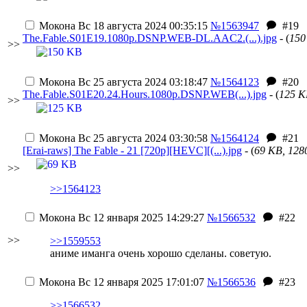
Мокона
Вс 18 августа 2024 00:35:15
№1563947
#19
The.Fable.S01E19.1080p.DSNP.WEB-DL.AAC2.(...).jpg
- (
150
>>
Мокона
Вс 25 августа 2024 03:18:47
№1564123
#20
The.Fable.S01E20.24.Hours.1080p.DSNP.WEB(...).jpg
- (
125 K
>>
Мокона
Вс 25 августа 2024 03:30:58
№1564124
#21
[Erai-raws] The Fable - 21 [720p][HEVC][(...).jpg
- (
69 KB, 128
>>
>>1564123
Мокона
Вс 12 января 2025 14:29:27
№1566532
#22
>>
>>1559553
аниме иманга очень хорошо сделаны. советую.
Мокона
Вс 12 января 2025 17:01:07
№1566536
#23
>>1566532