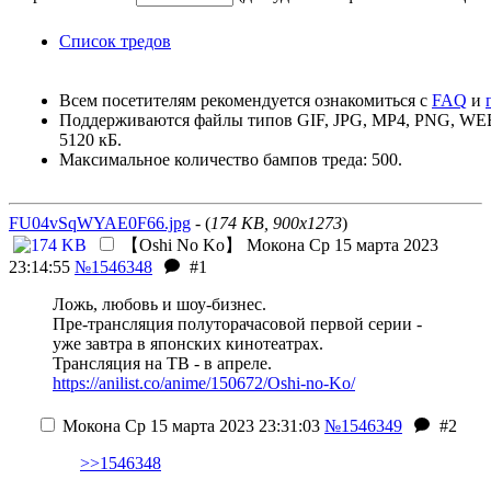
Список тредов
Всем посетителям рекомендуется ознакомиться с
FAQ
и
Поддерживаются файлы типов GIF, JPG, MP4, PNG, W
5120 кБ.
Максимальное количество бампов треда: 500.
FU04vSqWYAE0F66.jpg
- (
174 KB, 900x1273
)
【Oshi No Ko】
Мокона
Ср 15 марта 2023
23:14:55
№1546348
#1
Ложь, любовь и шоу-бизнес.
Пре-трансляция полуторачасовой первой серии -
уже завтра в японских кинотеатрах.
Трансляция на ТВ - в апреле.
https://anilist.co/anime/150672/Oshi-no-Ko/
Мокона
Ср 15 марта 2023 23:31:03
№1546349
#2
>>1546348