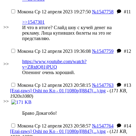
Мокона
Ср 12 апреля 2023 19:27:50
№1547758
#11
>>1547301
>>
И что в итоге? Слайд шоу с кучей денег на
рекламу. Лица купивших билеты на это не
представляю.
Мокона
Ср 12 апреля 2023 19:36:08
№1547759
#12
https://www.youtube.com/watch?
>>
v=ZRtdQ81jPUQ
Опенинг очень хороший.
Мокона
Ср 12 апреля 2023 20:58:15
№1547763
#13
[Erai-raws] Oshi no Ko - 01 [1080p][8847(...).jpg
- (
171 KB,
1920x1080
)
>>
Браво Докагобо!
Мокона
Ср 12 апреля 2023 20:58:57
№1547764
#14
[Erai-raws] Oshi no Ko - 01 [1080p][8847(...).jpg
- (
121 KB,