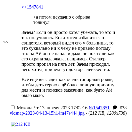
>>1547841
>а потом неудачно с обрыва
толкнул
Зачем? Если он просто хотел убежать, то это и
так получилось. Если хотел избавиться от
>>
свидетеля, который видел его у больницы, то
это буквально ни к чему не привело потому
что на Ай он не напал и даже не показали как
его охрана задержала, например. Сталкер
просто пропал на пять лет. Зачем приходил,
чего хотел, причём тут доктор - неизвестно.
Всё ещё выглядит как очень топорный рояль,
чтобы дать герою ещё более личную причину
для мести и поисков заказчика, как будто Ай
было мало.
Мокона
Чт 13 апреля 2023 17:02:16
№1547851
#38
vlcsnap-2023-04-13-15h14m47s444.jpg
- (
212 KB, 1280x738
)