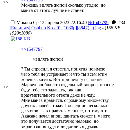
>>
Можешь вилять жопой сколько угодно, но
манга от этого лучше не станет.
Мокона
Ср 12 апреля 2023 22:16:49
№1547799
#34
[Erai-raws] Oshi no Ko - 01 [1080p][8847(...).jpg
- (
158 KB,
1920x1080
)
>>1547797
>вилять жопой
? Ты спросил, я ответил, понятия не имею,
чего тебя не устраивает и что ты всем этим
хочешь сказать. Вот при чём тут фильмы
Марвел вообще это отдельный вопрос, но я не
>>
буду тебе его задавать, так как
вразумительного ответа даже не жду.
Мне манга нравится, огромному множеству
других людей - тоже. Последние несколько
десятков глав нравятся меньше, потому что
Акасака начал вновь двигать сюжет и у него
это получается достаточно неловко; но
экранизация туда и не дойдёт, я думаю.