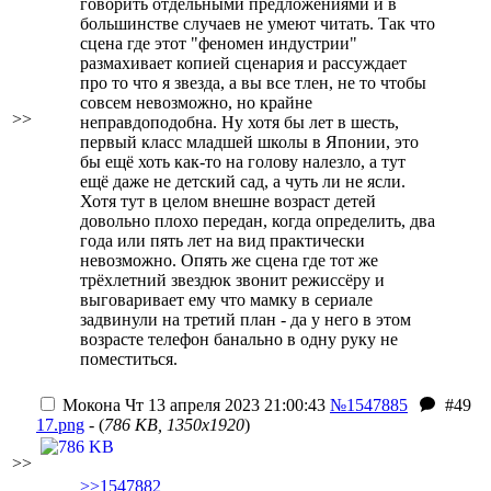
говорить отдельными предложениями и в
большинстве случаев не умеют читать. Так что
сцена где этот "феномен индустрии"
размахивает копией сценария и рассуждает
про то что я звезда, а вы все тлен, не то чтобы
совсем невозможно, но крайне
>>
неправдоподобна. Ну хотя бы лет в шесть,
первый класс младшей школы в Японии, это
бы ещё хоть как-то на голову налезло, а тут
ещё даже не детский сад, а чуть ли не ясли.
Хотя тут в целом внешне возраст детей
довольно плохо передан, когда определить, два
года или пять лет на вид практически
невозможно. Опять же сцена где тот же
трёхлетний звездюк звонит режиссёру и
выговаривает ему что мамку в сериале
задвинули на третий план - да у него в этом
возрасте телефон банально в одну руку не
поместиться.
Мокона
Чт 13 апреля 2023 21:00:43
№1547885
#49
17.png
- (
786 KB, 1350x1920
)
>>
>>1547882