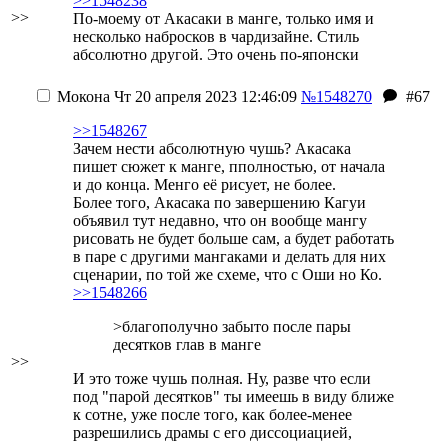
>>1548238
>>
По-моему от Акасаки в манге, только имя и
несколько набросков в чардизайне. Стиль
абсолютно другой. Это очень по-японски
Мокона
Чт 20 апреля 2023 12:46:09
№1548270
#67
>>1548267
Зачем нести абсолютную чушь? Акасака
пишет сюжет к манге, пполностью, от начала
и до конца. Менго её рисует, не более.
Более того, Акасака по завершению Кагуи
объявил тут недавно, что он вообще мангу
рисовать не будет больше сам, а будет работать
в паре с другими мангаками и делать для них
сценарии, по той же схеме, что с Оши но Ко.
>>1548266
>благополучно забыто после пары
десятков глав в манге
>>
И это тоже чушь полная. Ну, разве что если
под "парой десятков" ты имеешь в виду ближе
к сотне, уже после того, как более-менее
разрешились драмы с его диссоциацией,