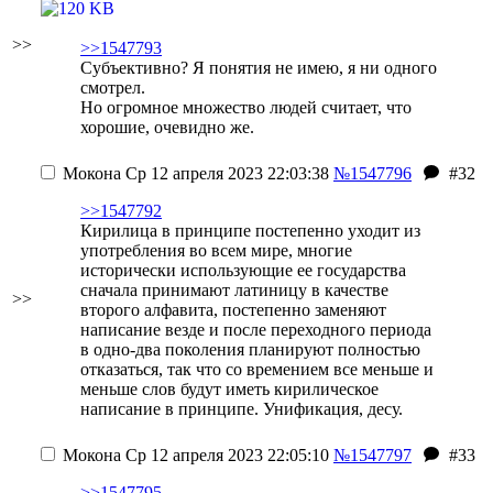
>>
>>1547793
Субъективно? Я понятия не имею, я ни одного
смотрел.
Но огромное множество людей считает, что
хорошие, очевидно же.
Мокона
Ср 12 апреля 2023 22:03:38
№1547796
#32
>>1547792
Кирилица в принципе постепенно уходит из
употребления во всем мире, многие
исторически использующие ее государства
сначала принимают латиницу в качестве
>>
второго алфавита, постепенно заменяют
написание везде и после переходного периода
в одно-два поколения планируют полностью
отказаться, так что со времением все меньше и
меньше слов будут иметь кирилическое
написание в принципе. Унификация, десу.
Мокона
Ср 12 апреля 2023 22:05:10
№1547797
#33
>>1547795