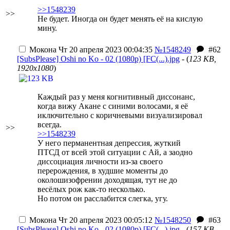
>>1548239
>>
Не будет. Иногда он будет менять её на кислую
мину.
Мокона
Чт 20 апреля 2023 00:04:35
№1548249
#62
[SubsPlease] Oshi no Ko - 02 (1080p) [FC(...).jpg
- (
123 KB,
1920x1080
)
Каждый раз у меня когнитивный диссонанс,
когда вижу Акане с синими волосами, я её
иключительно с коричневыми визуализировал
всегда.
>>
>>1548239
У него перманентная депрессия, жуткий
ПТСД от всей этой ситуации с Ай, а заодно
диссоциация личности из-за своего
перерождения, в худшие моменты до
околошизофрении доходящая, тут не до
весёлых рож как-то несколько.
Но потом он расслабится слегка, угу.
Мокона
Чт 20 апреля 2023 00:05:12
№1548250
#63
[SubsPlease] Oshi no Ko - 02 (1080p) [FC(...).jpg
- (
157 KB,