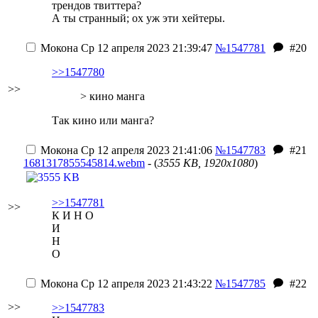
трендов твиттера?
А ты странный; ох уж эти хейтеры.
Мокона
Ср 12 апреля 2023 21:39:47
№1547781
#20
>>1547780
>>
> кино манга
Так кино или манга?
Мокона
Ср 12 апреля 2023 21:41:06
№1547783
#21
1681317855545814.webm
- (
3555 KB, 1920x1080
)
>>1547781
>>
К И Н О
И
Н
О
Мокона
Ср 12 апреля 2023 21:43:22
№1547785
#22
>>
>>1547783