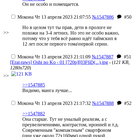
Он не особо и помещается.
Мокона
Чт 13 апреля 2023 21:07:55
№1547886
#50
Но в целом тут ты прав, дети в прологе не
>>
похожи на 3-4 летних. Но это не особо важно,
потому что у тебя всё равно идёт таймскип в
12 лет после первого тома\первой серии.
Мокона
Чт 13 апреля 2023 21:11:09
№1547887
#51
[Erai-raws] Oshi no Ko - 01 [720p][03F6D(...).jpg
- (
121 KB,
1280x720
)
>>
>>1547885
Видимо, манга лучше...
Мокона
Чт 13 апреля 2023 21:17:32
№1547888
#52
>>1547882
Она старше. Тут не унылый реализм, а с
преувеличениями, контрастом, иронией и т.д.
Современным "компактным" смартфоном
(они уже около 72x160мм) одной рукой