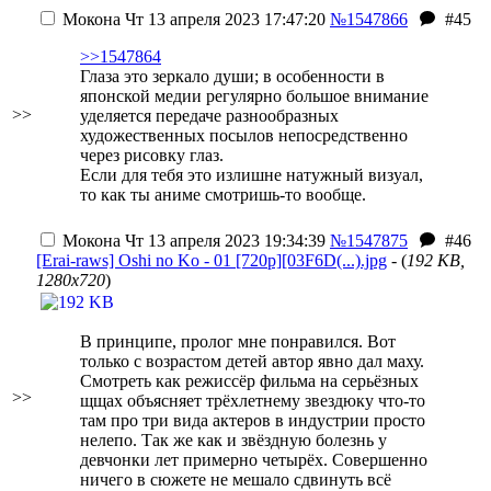
Мокона
Чт 13 апреля 2023 17:47:20
№1547866
#45
>>1547864
Глаза это зеркало души; в особенности в
японской медии регулярно большое внимание
>>
уделяется передаче разнообразных
художественных посылов непосредственно
через рисовку глаз.
Если для тебя это излишне натужный визуал,
то как ты аниме смотришь-то вообще.
Мокона
Чт 13 апреля 2023 19:34:39
№1547875
#46
[Erai-raws] Oshi no Ko - 01 [720p][03F6D(...).jpg
- (
192 KB,
1280x720
)
В принципе, пролог мне понравился. Вот
только с возрастом детей автор явно дал маху.
Смотреть как режиссёр фильма на серьёзных
>>
щщах объясняет трёхлетнему звездюку что-то
там про три вида актеров в индустрии просто
нелепо. Так же как и звёздную болезнь у
девчонки лет примерно четырёх. Совершенно
ничего в сюжете не мешало сдвинуть всё