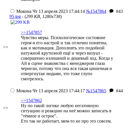
Мокона
Чт 13 апреля 2023 17:44:14
№1547864
#43
95.jpg
- (
299 KB, 1280x738
)
>>1547857
Чувство меры. Психологическое состояние
героя и его настрой и так отлично понятны,
>>
как и мотивация. Дополнять это подобной
натужной крутизной ещё и через визуал -
совершенно излишний и дешевый ход. Когда у
Ай в сцене знакомства с менеджером глаза
чернели, потому что она вся такая циничная и
отвергнутая людьми, это тоже глупо
смотрелось.
Мокона
Чт 13 апреля 2023 17:44:17
№1547865
#44
>>1547862
Ну по такой логике любую негативную
>>
ситуацию и реакцию на неё можно записать в
"тёмное и острое".
Ето так не работает, мем-то не про это совсем.