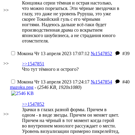
Концовка серии тёмная и острая настолько,
что можно порезаться. Эти чёрные звездочки в
>>
глазу, это даже не уровень Руруша, это уже
скорее Токийский гуль с его чёрными
ногтями. Надеюсь дальше всё-таки будет
производственная драма со вскрытием
японского шоубизнеса, а не страдания юного
отомстителя.
Мокона
Чт 13 апреля 2023 17:07:12
№1547852
#39
>>
>>1547851
Что тут тёмного и острого?
Мокона
Чт 13 апреля 2023 17:24:17
№1547854
#40
mazoku.png
- (
2546 KB, 1920x1080
)
>>1547852
Зрачки в глазах разной формы. Причем в
>>
одном - в виде звезды. Причем он меняет цвет.
Причем на чёрный в тот момент когда герой
во внутреннем монологе рассуждает о мести.
Уровень визуализации примерно пикрелейтед,