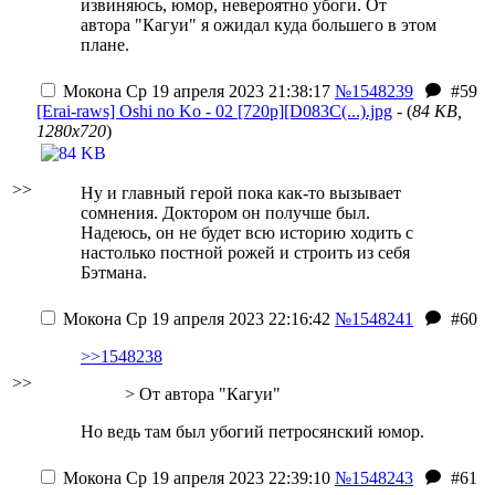
извиняюсь, юмор, невероятно убоги. От
автора "Кагуи" я ожидал куда большего в этом
плане.
Мокона
Ср 19 апреля 2023 21:38:17
№1548239
#59
[Erai-raws] Oshi no Ko - 02 [720p][D083C(...).jpg
- (
84 KB,
1280x720
)
>>
Ну и главный герой пока как-то вызывает
сомнения. Доктором он получше был.
Надеюсь, он не будет всю историю ходить с
настолько постной рожей и строить из себя
Бэтмана.
Мокона
Ср 19 апреля 2023 22:16:42
№1548241
#60
>>1548238
>>
> От автора "Кагуи"
Но ведь там был убогий петросянский юмор.
Мокона
Ср 19 апреля 2023 22:39:10
№1548243
#61