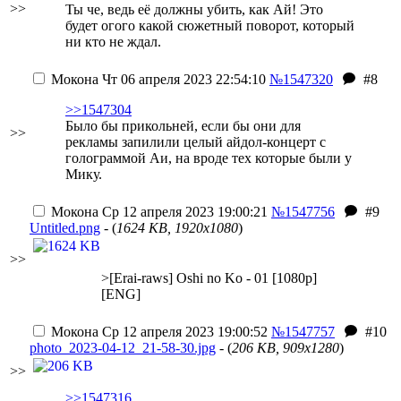
>>
Ты че, ведь её должны убить, как Ай! Это
будет огого какой сюжетный поворот, который
ни кто не ждал.
Мокона
Чт 06 апреля 2023 22:54:10
№1547320
#8
>>1547304
Было бы прикольней, если бы они для
>>
рекламы запилили целый айдол-концерт с
голограммой Аи, на вроде тех которые были у
Мику.
Мокона
Ср 12 апреля 2023 19:00:21
№1547756
#9
Untitled.png
- (
1624 KB, 1920x1080
)
>>
>[Erai-raws] Oshi no Ko - 01 [1080p]
[ENG]
Мокона
Ср 12 апреля 2023 19:00:52
№1547757
#10
photo_2023-04-12_21-58-30.jpg
- (
206 KB, 909x1280
)
>>
>>1547316