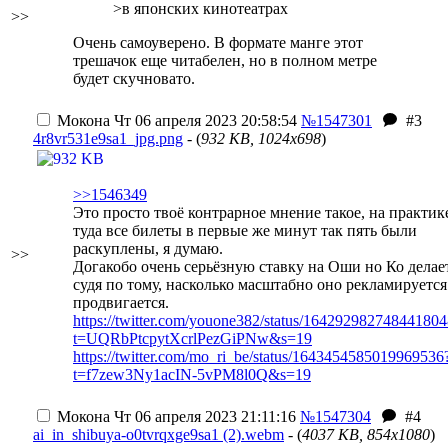
>в японских кинотеатрах
>>
Очень самоуверено. В формате манге этот
трешачок еще читабелен, но в полном метре
будет скучновато.
Мокона
Чт 06 апреля 2023 20:58:54
№1547301
#3
4r8vr531e9sa1_jpg.png
- (
932 KB, 1024x698
)
>>1546349
Это просто твоё контрарное мнение такое, на практик
туда все билеты в первые же минут так пять были
раскуплены, я думаю.
>>
Догакобо очень серьёзную ставку на Оши но Ко делает
судя по тому, насколько масштабно оно рекламируется
продвигается.
https://twitter.com/youone382/status/16429298274844180
t=UQRbPtcpytXcrlPezGiPNw&s=19
https://twitter.com/mo_ri_be/status/1643454585019969536
t=f7zew3Ny1acIN-5vPM8l0Q&s=19
Мокона
Чт 06 апреля 2023 21:11:16
№1547304
#4
ai_in_shibuya-o0tvrqxge9sa1 (2).webm
- (
4037 KB, 854x1080
)