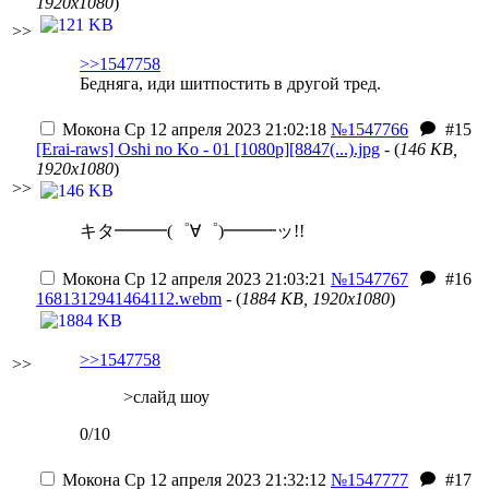
1920x1080
)
>>
>>1547758
Бедняга, иди шитпостить в другой тред.
Мокона
Ср 12 апреля 2023 21:02:18
№1547766
#15
[Erai-raws] Oshi no Ko - 01 [1080p][8847(...).jpg
- (
146 KB,
1920x1080
)
>>
キタ━━━(゜∀゜)━━━ッ!!
Мокона
Ср 12 апреля 2023 21:03:21
№1547767
#16
1681312941464112.webm
- (
1884 KB, 1920x1080
)
>>1547758
>>
>cлайд шоу
0/10
Мокона
Ср 12 апреля 2023 21:32:12
№1547777
#17