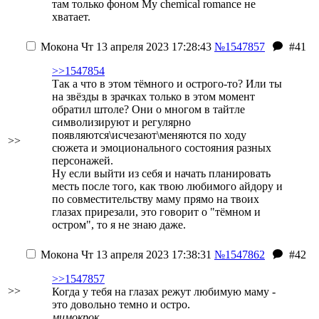
там только фоном My chemical romance не
хватает.
Мокона
Чт 13 апреля 2023 17:28:43
№1547857
#41
>>1547854
Так а что в этом тёмного и острого-то? Или ты
на звёзды в зрачках только в этом момент
обратил штоле? Они о многом в тайтле
символизируют и регулярно
появляются\исчезают\меняются по ходу
>>
сюжета и эмоционального состояния разных
персонажей.
Ну если выйти из себя и начать планировать
месть после того, как твою любимого айдору и
по совместительству маму прямо на твоих
глазах прирезали, это говорит о "тёмном и
остром", то я не знаю даже.
Мокона
Чт 13 апреля 2023 17:38:31
№1547862
#42
>>1547857
>>
Когда у тебя на глазах режут любимую маму -
это довольно темно и остро.
мимокрок