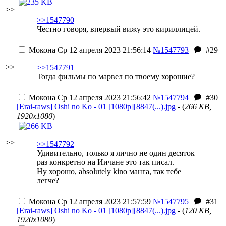
>>
>>1547790
Честно говоря, впервый вижу это кириллицей.
Мокона
Ср 12 апреля 2023 21:56:14
№1547793
#29
>>
>>1547791
Тогда фильмы по марвел по твоему хорошие?
Мокона
Ср 12 апреля 2023 21:56:42
№1547794
#30
[Erai-raws] Oshi no Ko - 01 [1080p][8847(...).jpg
- (
266 KB,
1920x1080
)
>>
>>1547792
Удивительно, только я лично не один десяток
раз конкретно на Иичане это так писал.
Ну хорошо, absolutely kino манга, так тебе
легче?
Мокона
Ср 12 апреля 2023 21:57:59
№1547795
#31
[Erai-raws] Oshi no Ko - 01 [1080p][8847(...).jpg
- (
120 KB,
1920x1080
)