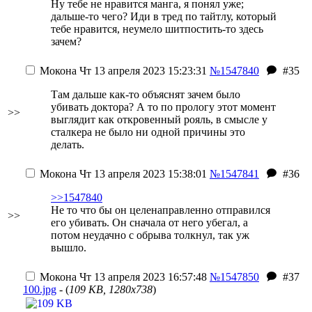
Ну тебе не нравится манга, я понял уже;
дальше-то чего? Иди в тред по тайтлу, который
тебе нравится, неумело шитпостить-то здесь
зачем?
Мокона
Чт 13 апреля 2023 15:23:31
№1547840
#35
Там дальше как-то объяснят зачем было
убивать доктора? А то по прологу этот момент
>>
выглядит как откровенный рояль, в смысле у
сталкера не было ни одной причины это
делать.
Мокона
Чт 13 апреля 2023 15:38:01
№1547841
#36
>>1547840
Не то что бы он целенаправленно отправился
>>
его убивать. Он сначала от него убегал, а
потом неудачно с обрыва толкнул, так уж
вышло.
Мокона
Чт 13 апреля 2023 16:57:48
№1547850
#37
100.jpg
- (
109 KB, 1280x738
)