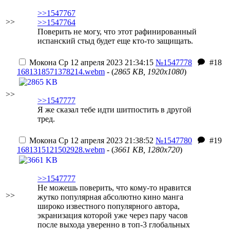
>>1547767
>>
>>1547764
Поверить не могу, что этот рафинированный
испанский стыд будет еще кто-то защищать.
Мокона
Ср 12 апреля 2023 21:34:15
№1547778
#18
1681318571378214.webm
- (
2865 KB, 1920x1080
)
>>
>>1547777
Я же сказал тебе идти шитпостить в другой
тред.
Мокона
Ср 12 апреля 2023 21:38:52
№1547780
#19
1681315121502928.webm
- (
3661 KB, 1280x720
)
>>1547777
Не можешь поверить, что кому-то нравится
>>
жутко популярная абсолютно кино манга
широко известного популярного автора,
экранизация которой уже через пару часов
после выхода уверенно в топ-3 глобальных