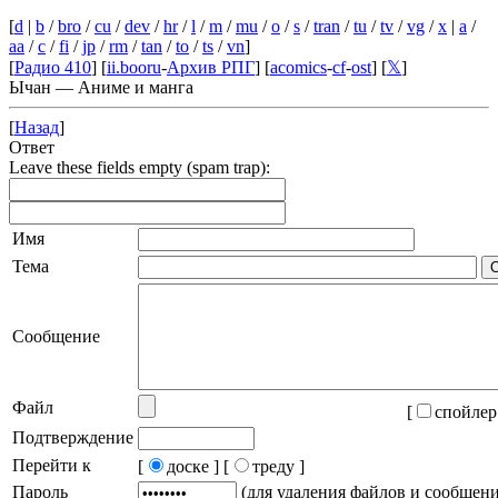
[
d
|
b
/
bro
/
cu
/
dev
/
hr
/
l
/
m
/
mu
/
o
/
s
/
tran
/
tu
/
tv
/
vg
/
x
|
a
/
aa
/
c
/
fi
/
jp
/
rm
/
tan
/
to
/
ts
/
vn
]
[
Радио 410
] [
ii.booru
-
Архив РПГ
] [
acomics
-
cf
-
ost
] [
𝕏
]
Ычан — Аниме и манга
[
Назад
]
Ответ
Leave these fields empty (spam trap):
Имя
Тема
Сообщение
Файл
[
спойлер
Подтверждение
Перейти к
[
доске ]
[
треду ]
Пароль
(для удаления файлов и сообщен