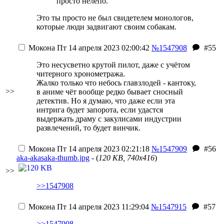
просто нелепо.
Это ты просто не был свидетелем монологов,
которые люди задвигают своим собакам.
Мокона
Пт 14 апреля 2023 02:00:42
№1547908
#55
Это несусветно крутой пилот, даже с учётом
читерного хронометража.
Жалко только что небось
главзлодей - кантоку
,
>>
в аниме чёт вообще редко бывает сносный
детектив. Но я думаю, что даже если эта
интрига будет запорота, если удастся
выдержать драму с закулисами индустрии
развлечений, то будет винчик.
Мокона
Пт 14 апреля 2023 02:21:18
№1547909
#56
aka-akasaka-thumb.jpg
- (
120 KB, 740x416
)
>>
>>1547908
Мокона
Пт 14 апреля 2023 11:29:04
№1547915
#57
>>1547908