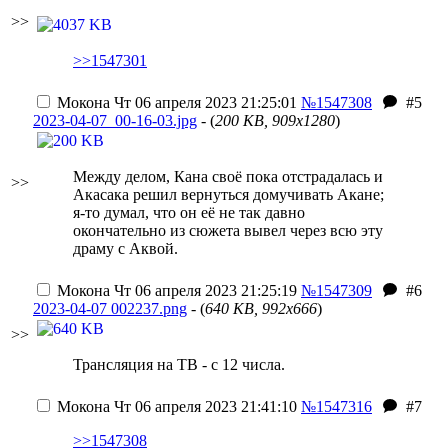
>>
>>1547301
Мокона
Чт 06 апреля 2023 21:25:01
№1547308
#5
2023-04-07_00-16-03.jpg
- (
200 KB, 909x1280
)
Между делом, Кана своё пока отстрадалась и
>>
Акасака решил вернуться домучивать Акане;
я-то думал, что он её не так давно
окончательно из сюжета вывел через всю эту
драму с Аквой.
Мокона
Чт 06 апреля 2023 21:25:19
№1547309
#6
2023-04-07 002237.png
- (
640 KB, 992x666
)
>>
Трансляция на ТВ - с 12 числа.
Мокона
Чт 06 апреля 2023 21:41:10
№1547316
#7
>>1547308