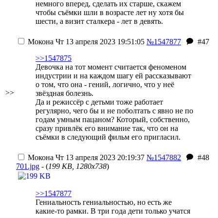
немного вперед, сделать их старше, скажем
чтобы съёмки шли в возрасте лет ну хотя бы
шести, а визит сталкера - лет в девять.
Мокона
Чт 13 апреля 2023 19:51:05
№1547877
#47
>>1547875
Девочка на тот момент считается феноменом
индустрии и на каждом шагу ей рассказывают
о том, что она - гений, логично, что у неё
>>
звёздная болезнь.
Да и режиссёр с детьми тоже работает
регулярно, чего бы и не поболтать с явно не по
годам умным пацаном? Который, собственно,
сразу привлёк его внимание так, что он на
съёмки в следующий фильм его пригласил.
Мокона
Чт 13 апреля 2023 20:19:37
№1547882
#48
701.jpg
- (
199 KB, 1280x738
)
>>1547877
Гениальность гениальностью, но есть же
какие-то рамки. В три года дети только учатся