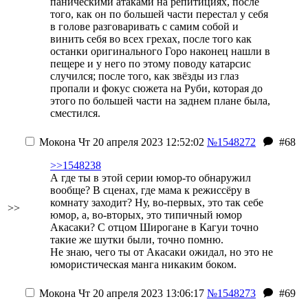
паническими атаками на репитициях, после
того, как он по большей части перестал у себя
в голове разговаривать с самим собой и
винить себя во всех грехах, после того как
останки оригинального Горо наконец нашли в
пещере и у него по этому поводу катарсис
случился; после того, как звёзды из глаз
пропали и фокус сюжета на Руби, которая до
этого по большей части на заднем плане была,
сместился.
Мокона
Чт 20 апреля 2023 12:52:02
№1548272
#68
>>1548238
А где ты в этой серии юмор-то обнаружил
вообще? В сценах, где мама к режиссёру в
комнату заходит? Ну, во-первых, это так себе
>>
юмор, а, во-вторых, это типичный юмор
Акасаки? С отцом Широгане в Кагуи точно
такие же шутки были, точно помню.
Не знаю, чего ты от Акасаки ожидал, но это не
юмористическая манга никаким боком.
Мокона
Чт 20 апреля 2023 13:06:17
№1548273
#69