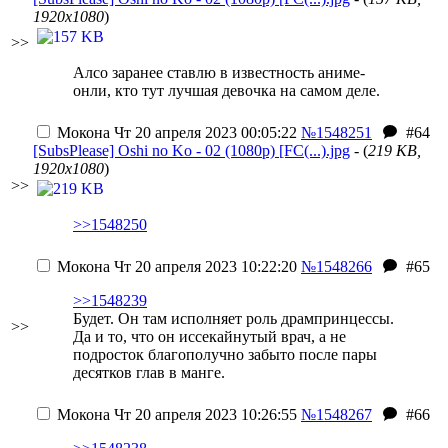
1920x1080
)
>>
Алсо заранее ставлю в известность аниме-
онли, кто тут лучшая девочка на самом деле.
Мокона
Чт 20 апреля 2023 00:05:22
№1548251
#64
[SubsPlease] Oshi no Ko - 02 (1080p) [FC(...).jpg
- (
219 KB,
1920x1080
)
>>
>>1548250
Мокона
Чт 20 апреля 2023 10:22:20
№1548266
#65
>>1548239
Будет. Он там исполняет роль дрампринцессы.
>>
Да и то, что он иссекайнутый врач, а не
подросток благополучно забыто после пары
десятков глав в манге.
Мокона
Чт 20 апреля 2023 10:26:55
№1548267
#66