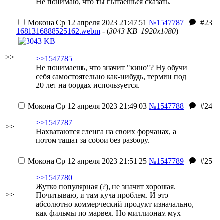
Не понимаю, что ты пытаешься сказать.
Мокона
Ср 12 апреля 2023 21:47:51
№1547787
#23
1681316888525162.webm
- (
3043 KB, 1920x1080
)
>>
>>1547785
Не понимаешь, что значит "кино"? Ну обучи
себя самостоятельно как-нибудь, термин под
20 лет на бордах используется.
Мокона
Ср 12 апреля 2023 21:49:03
№1547788
#24
>>1547787
>>
Нахватаются сленга на своих форчанах, а
потом тащат за собой без разбору.
Мокона
Ср 12 апреля 2023 21:51:25
№1547789
#25
>>1547780
Жутко популярная (?), не значит хорошая.
>>
Почитываю, и там куча проблем. И это
абсолютно коммерческий продукт изначально,
как фильмы по марвел. Но миллионам мух