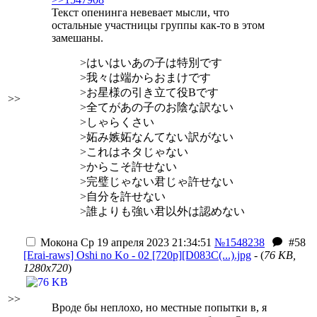
Текст опенинга невевает мысли, что
остальные участницы группы как-то в этом
замешаны.
>はいはいあの子は特別です
>我々は端からおまけです
>お星様の引き立て役Bです
>>
>全てがあの子のお陰な訳ない
>しゃらくさい
>妬み嫉妬なんてない訳がない
>これはネタじゃない
>からこそ許せない
>完璧じゃない君じゃ許せない
>自分を許せない
>誰よりも強い君以外は認めない
Мокона
Ср 19 апреля 2023 21:34:51
№1548238
#58
[Erai-raws] Oshi no Ko - 02 [720p][D083C(...).jpg
- (
76 KB,
1280x720
)
>>
Вроде бы неплохо, но местные попытки в, я