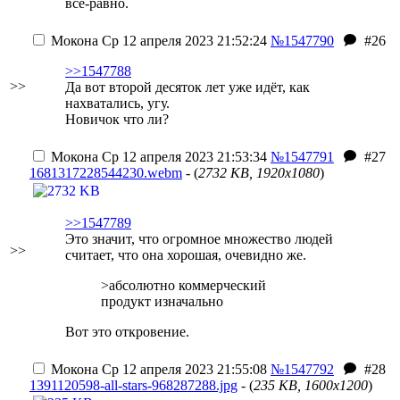
все-равно.
Мокона
Ср 12 апреля 2023 21:52:24
№1547790
#26
>>1547788
>>
Да вот второй десяток лет уже идёт, как
нахватались, угу.
Новичок что ли?
Мокона
Ср 12 апреля 2023 21:53:34
№1547791
#27
1681317228544230.webm
- (
2732 KB, 1920x1080
)
>>1547789
Это значит, что огромное множество людей
>>
считает, что она хорошая, очевидно же.
>абсолютно коммерческий
продукт изначально
Вот это откровение.
Мокона
Ср 12 апреля 2023 21:55:08
№1547792
#28
1391120598-all-stars-968287288.jpg
- (
235 KB, 1600x1200
)