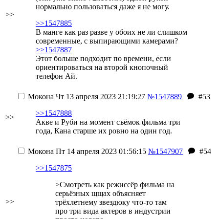
нормально пользоваться даже я не могу.
>>
>>1547885
В манге как раз разве у обоих не ли слишком
современные, с выпирающими камерами?
>>1547887
Этот больше подходит по времени,
если
ориентироваться на второй кнопочный
телефон Ай.
Мокона
Чт 13 апреля 2023 21:19:27
№1547889
#53
>>1547888
>>
Акве и Руби на момент съёмок фильма три
года, Кана старше их ровно на один год.
Мокона
Пт 14 апреля 2023 01:56:15
№1547907
#54
>>1547875
>Смотреть как режиссёр фильма на
серьёзных щщах объясняет
>>
трёхлетнему звездюку что-то там
про три вида актеров в индустрии