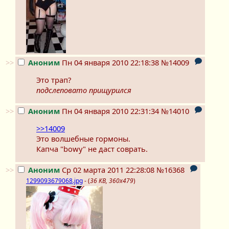
>>
Аноним
Пн 04 января 2010 22:18:38
№14009
Это трап?
подслеповато прищурился
>>
Аноним
Пн 04 января 2010 22:31:34
№14010
>>14009
Это волшебные гормоны.
Капча "bowy" не даст соврать.
>>
Аноним
Ср 02 марта 2011 22:28:08
№16368
1299093679068.jpg
- (
36 KB, 360x479
)