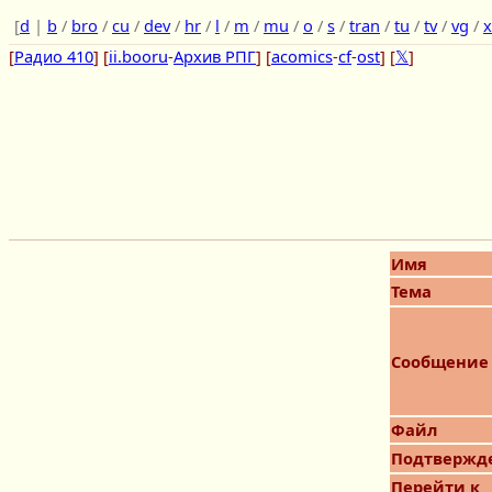
[
d
|
b
/
bro
/
cu
/
dev
/
hr
/
l
/
m
/
mu
/
o
/
s
/
tran
/
tu
/
tv
/
vg
/
x
[
Радио 410
] [
ii.booru
-
Архив РПГ
] [
acomics
-
cf
-
ost
] [
𝕏
]
Имя
Тема
Сообщение
Файл
Подтвержд
Перейти к