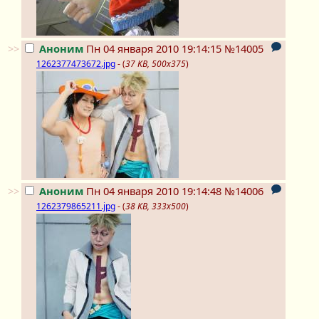
>>
Аноним
Пн 04 января 2010 19:14:15
№14005
1262377473672.jpg
- (
37 KB, 500x375
)
>>
Аноним
Пн 04 января 2010 19:14:48
№14006
1262379865211.jpg
- (
38 KB, 333x500
)