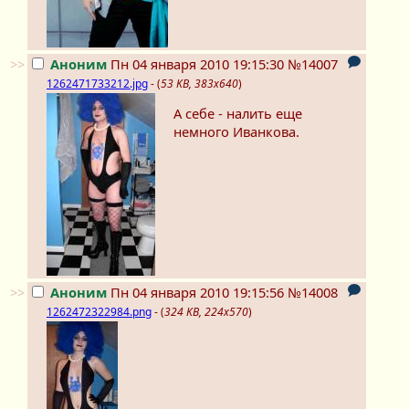
>>
Аноним
Пн 04 января 2010 19:15:30
№14007
1262471733212.jpg
- (
53 KB, 383x640
)
А себе - налить еще
немного Иванкова.
>>
Аноним
Пн 04 января 2010 19:15:56
№14008
1262472322984.png
- (
324 KB, 224x570
)