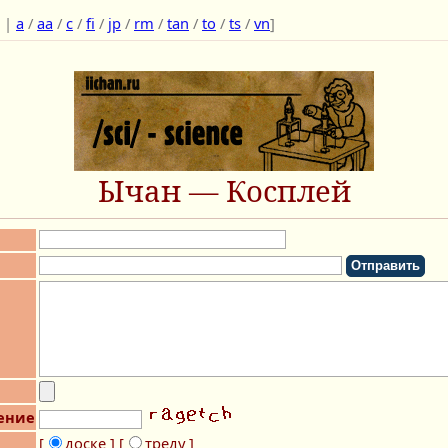
|
a
/
aa
/
c
/
fi
/
jp
/
rm
/
tan
/
to
/
ts
/
vn
]
Ычан — Косплей
ение
[
доске ]
[
треду ]