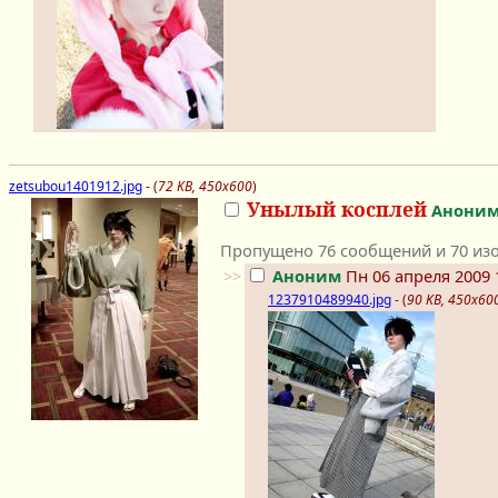
zetsubou1401912.jpg
- (
72 KB, 450x600
)
Унылый косплей
Анони
Пропущено 76 сообщений и 70 изо
>>
Аноним
Пн 06 апреля 2009 
1237910489940.jpg
- (
90 KB, 450x60