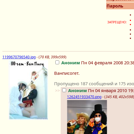
Пароль
ЗАПРЕЩЕНО:
1199670796540.jpg
- (
70 KB, 399x599
)
Аноним
Пн 04 февраля 2008 20:3
Ванписогет.
Пропущено 187 сообщений и 175 изо
>>
Аноним
Пн 04 января 2010 19:
1262451933470.png
- (
345 KB, 402x598