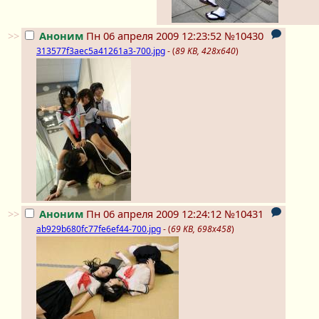
>>
Аноним
Пн 06 апреля 2009 12:23:52
№10430
313577f3aec5a41261a3-700.jpg
- (
89 KB, 428x640
)
>>
Аноним
Пн 06 апреля 2009 12:24:12
№10431
ab929b680fc77fe6ef44-700.jpg
- (
69 KB, 698x458
)