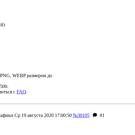
ий)
 PNG, WEBP размером до
500.
миться с
FAQ
.
рафики
Ср 19 августа 2020 17:00:50
№30105
#1