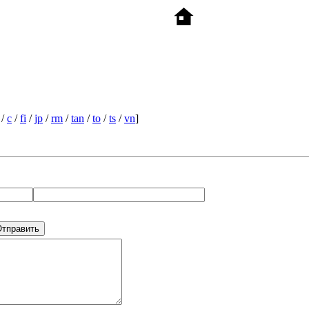
/
c
/
fi
/
jp
/
rm
/
tan
/
to
/
ts
/
vn
]