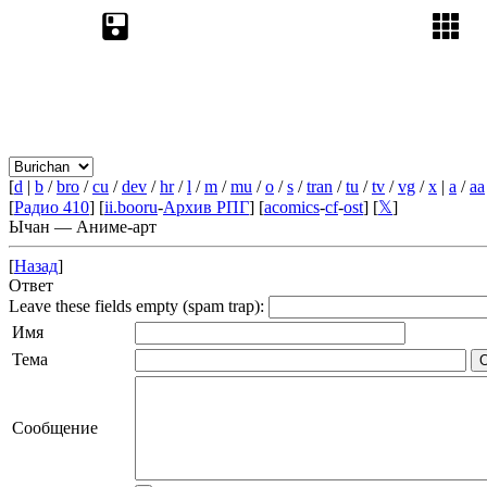
[
d
|
b
/
bro
/
cu
/
dev
/
hr
/
l
/
m
/
mu
/
o
/
s
/
tran
/
tu
/
tv
/
vg
/
x
|
a
/
aa
[
Радио 410
] [
ii.booru
-
Архив РПГ
] [
acomics
-
cf
-
ost
] [
𝕏
]
Ычан — Аниме-арт
[
Назад
]
Ответ
Leave these fields empty (spam trap):
Имя
Тема
Сообщение