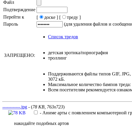
Файл
Подтверждение
Перейти к
[
доске ]
[
треду ]
Пароль
(для удаления файлов и сообщен
Список тредов
детская эротика/порнография
ЗАПРЕЩЕНО:
троллинг
Поддерживаются файлы типов GIF, JPG,
3072 кБ.
Максимальное количество бампов треда: 
Всем посетителям рекомендуется ознако
------------.jpg
- (
78 KB, 763x723
)
-
Аниме арты с появлением компьютерной г
накидайте подобных артов