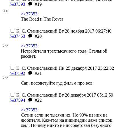
№37393
#19
>>
>>37353
The Road и The Rover
К. С. Станиславский
Вт 28 ноября 2017 06:27:40
№37453
#20
>>
>>37353
Истребители трехтысячного года, Стальной
рассвет.
К. С. Станиславский
Пн 25 декабря 2017 23:22:32
№37592
#21
>>
Сап, посоветуйте гуд фильм про вов
К. С. Станиславский
Вт 26 декабря 2017 05:12:59
№37594
#22
>>37353
Сотни если не тысячи их. Но 90% из них на
любителя. Кажется на википедии даже список
был. Почему никто не посоветовал безумного