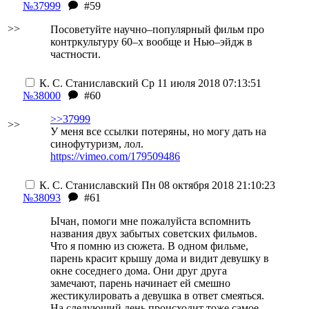
№37999
#59
>>
Посоветуйте научно–популярный фильм про
контркультуру 60–х вообще и Нью–эйдж в
частности.
К. С. Станиславский
Ср 11 июля 2018 07:13:51
№38000
#60
>>37999
>>
У меня все ссылки потеряны, но могу дать на
синофутуризм, лол.
https://vimeo.com/179509486
К. С. Станиславский
Пн 08 октября 2018 21:10:23
№38093
#61
Ычан, помоги мне пожалуйста вспомнить
названия двух забытых советcких фильмов.
Что я помню из сюжета. В одном фильме,
парень красит крышу дома и видит девушку в
окне соседнего дома. Они друг друга
замечают, парень начинает ей смешно
жестикулировать а девушка в ответ смеяться.
На следующий день происходит тоже самое,