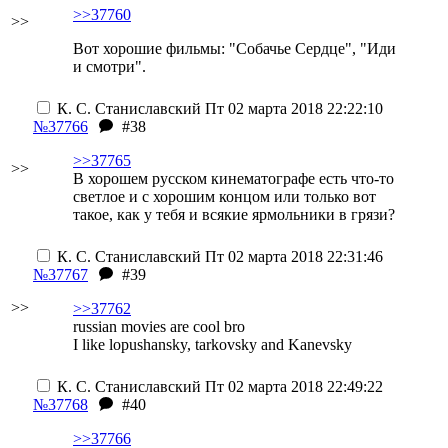
>>37760
>>
Вот хорошие фильмы: "Собачье Сердце", "Иди
и смотри".
К. С. Станиславский
Пт 02 марта 2018 22:22:10
№37766
#38
>>37765
>>
В хорошем русском кинематографе есть что-то
светлое и с хорошим концом или только вот
такое, как у тебя и всякие ярмольники в грязи?
К. С. Станиславский
Пт 02 марта 2018 22:31:46
№37767
#39
>>
>>37762
russian movies are cool bro
I like lopushansky, tarkovsky and Kanevsky
К. С. Станиславский
Пт 02 марта 2018 22:49:22
№37768
#40
>>37766