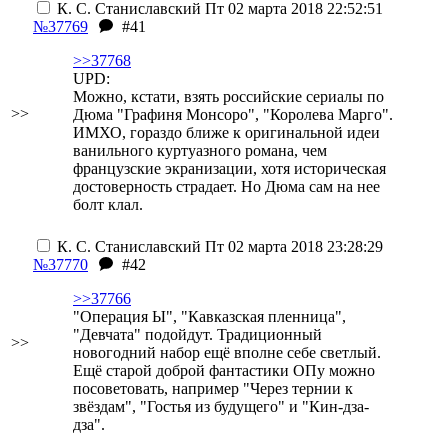
К. С. Станиславский
Пт 02 марта 2018 22:52:51
№37769
#41
>>37768
UPD:
Можно, кстати, взять российские сериалы по
>>
Дюма "Графиня Монсоро", "Королева Марго".
ИМХО, гораздо ближе к оригинальной идеи
ванильного куртуазного романа, чем
французские экранизации, хотя историческая
достоверность страдает. Но Дюма сам на нее
болт клал.
К. С. Станиславский
Пт 02 марта 2018 23:28:29
№37770
#42
>>37766
"Операция Ы", "Кавказская пленница",
"Девчата" подойдут. Традиционный
>>
новогодний набор ещё вполне себе светлый.
Ещё старой доброй фантастики ОПу можно
посоветовать, например "Через тернии к
звёздам", "Гостья из будущего" и "Кин-дза-
дза".