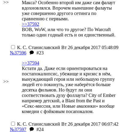
>>
Макса? Особенно второй им даже сам фалаут
вдохновлялся. Впрочем нынешние фалауты
уже совершенно другого сетинга по
сравнению с первыми.
>>37592
ВОВ, WoW, или что то другое? По Warcraft
только один годный есть и он единственный.
К. С. Станиславский
Вт 26 декабря 2017 05:48:09
№37596
#23
>>37594
Кстати да. Даже если ориентироваться на
постапокалипсис, убежище и кризис в нём,
вынуждающий героя или небольшую группу
>>
людей его покинуть, уже наберётся больше
десятка фильмов. Но будут ли они
соответствовать духу фоллаута? City of Ember
например детский, а Blast from the Past и
«Секс-миссия, или Новые амазонки» вообще
комедии с фэйковым посапокалом.
К. С. Станиславский
Вт 26 декабря 2017 06:07:42
№37597
#24