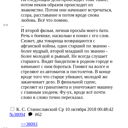
потом неким образом происходит их
знакомство. Потом они начинают встречаться,
ссора, расставание и потом вроде снова
любовь. Всё что помню.
>>
...
И второй фильм, личная просьба моего бати.
Речь о боевике, насколько я понял с его слов.
Сюжет, два товарища возвращаются с
афганской войны, один старший по званию -
более мудрый, второй младший по званию -
более молодой и рьяный. Не всегда слушает
старшого. Видят бандитизм в родном городе и
начинают с ним бороться. Гоняют на волге и
стреляют из автоматов и пистолетов. В конце
вроде того что старше убивают, молодой же
заканчивает дело. В финальной сцене,
стреляет из гранатомета и уничтожает машину
с главным злодеем. Фу-ух, вроде всё почти
слово в слово точно пересказал.
К. С. Станиславский
Ср 10 октября 2018 00:48:42
№38094
#62
>>38093