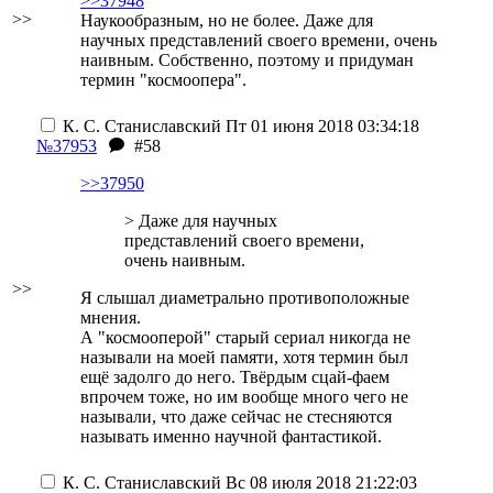
>>37948
>>
Наукообразным, но не более. Даже для
научных представлений своего времени, очень
наивным. Собственно, поэтому и придуман
термин "космоопера".
К. С. Станиславский
Пт 01 июня 2018 03:34:18
№37953
#58
>>37950
> Даже для научных
представлений своего времени,
очень наивным.
>>
Я слышал диаметрально противоположные
мнения.
А "космооперой" старый сериал никогда не
называли на моей памяти, хотя термин был
ещё задолго до него. Твёрдым сцай-фаем
впрочем тоже, но им вообще много чего не
называли, что даже сейчас не стесняются
называть именно научной фантастикой.
К. С. Станиславский
Вс 08 июля 2018 21:22:03