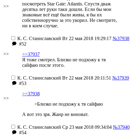
посмотреть Star Gate: Atlantis. Спустя дваж
>>
десятка лет
руки таки дошли. Если бы мои
знакомые всё ещё были живы, я бы их
собственноручно за это у
кори
л. Не смотрите,
ни в коем случае.
К. С. Станиславский
Вт 22 мая 2018 19:29:17
№37938
#52
>>
>>37937
Я тоже смотрел. Близко не подхожу к тв
сайфаю после этого.
К. С. Станиславский
Вт 22 мая 2018 20:11:51
№37939
#53
>>37938
>>
>Близко не подхожу к тв сайфаю
А вот это зря. Жанр не виноват.
К. С. Станиславский
Ср 23 мая 2018 09:34:04
№37940
#54