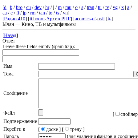
[
d
|
b
/
bro
/
cu
/
dev
/
hr
/
l
/
m
/
mu
/
o
/
s
/
tran
/
tu
/
tv
/
vg
/
x
|
a
/
aa
/
c
/
fi
/
jp
/
rm
/
tan
/
to
/
ts
/
vn
]
[
Радио 410
] [
ii.booru
-
Архив РПГ
] [
acomics
-
cf
-
ost
] [
𝕏
]
Ычан — Кино, ТВ и мультфильмы
[
Назад
]
Ответ
Leave these fields empty (spam trap):
Имя
Тема
Сообщение
Файл
[
спойлер
Подтверждение
Перейти к
[
доске ]
[
треду ]
Пароль
(для удаления файлов и сообщен