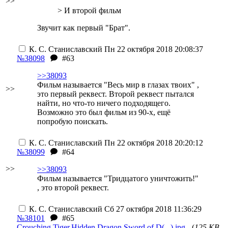
>>
> И второй фильм
Звучит как первый "Брат".
К. С. Станиславский
Пн 22 октября 2018 20:08:37
№38098
#63
>>38093
Фильм называется "Весь мир в глазах твоих" ,
>>
это первый реквест. Второй реквест пытался
найти, но что-то ничего подходящего.
Возможно это был фильм из 90-х, ещё
попробую поискать.
К. С. Станиславский
Пн 22 октября 2018 20:20:12
№38099
#64
>>
>>38093
Фильм называется "Тридцатого уничтожить!"
, это второй реквест.
К. С. Станиславский
Сб 27 октября 2018 11:36:29
№38101
#65
Crouching.Tiger.Hidden.Dragon.Sword.of.D(...).jpg
- (
125 KB,