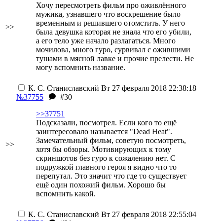
Хочу пересмотреть фильм про оживлённого
мужика, узнавшего что воскрешение было
временным и решившего отомстить. У него
>>
была девушка которая не знала что его убили,
а его тело уже начало разлагаться. Много
мочилова, много гуро, сурвивал с ожившими
тушами в мясной лавке и прочие прелести. Не
могу вспомнить название.
К. С. Станиславский
Вт 27 февраля 2018 22:38:18
№37755
#30
>>37751
Подсказали, посмотрел. Если кого то ещё
заинтересовало называется "Dead Heat".
Замечательный фильм, советую посмотреть,
>>
хотя бы обзоры. Мотивирующих к тому
скриншотов без гуро к сожалению нет. С
подружкой главного героя я видно что то
перепутал. Это значит что где то существует
ещё один похожий фильм. Хорошо бы
вспомнить какой.
К. С. Станиславский
Вт 27 февраля 2018 22:55:04