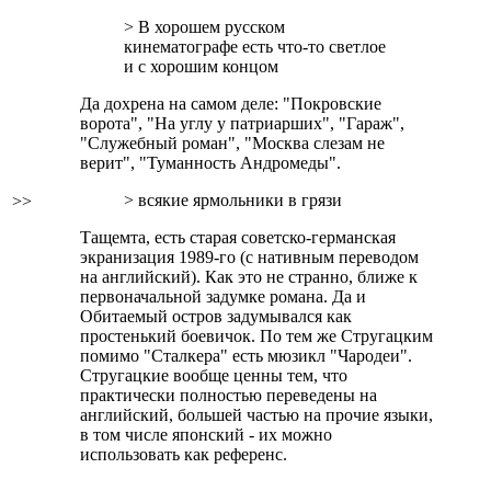
> В хорошем русском
кинематографе есть что-то светлое
и с хорошим концом
Да дохрена на самом деле: "Покровские
ворота", "На углу у патриарших", "Гараж",
"Служебный роман", "Москва слезам не
верит", "Туманность Андромеды".
> всякие ярмольники в грязи
>>
Тащемта, есть старая советско-германская
экранизация 1989-го (с нативным переводом
на английский). Как это не странно, ближе к
первоначальной задумке романа.
Да и
Обитаемый остров задумывался как
простенький боевичок.
По тем же Стругацким
помимо "Сталкера" есть мюзикл "Чародеи".
Стругацкие вообще ценны тем, что
практически полностью переведены на
английский, большей частью на прочие языки,
в том числе японский - их можно
использовать как референс.