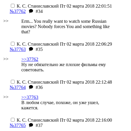
К. С. Станиславский
Пт 02 марта 2018 22:01:51
№37762
#34
>>
Erm... You really want to watch some Russian
movies? Nobody forces You and something like
that?
К. С. Станиславский
Пт 02 марта 2018 22:06:29
№37763
#35
>>
>>37762
Ну не обязательно же плохие фильмы ему
советовать.
К. С. Станиславский
Пт 02 марта 2018 22:12:48
№37764
#36
>>
>>37763
В любом случае, похоже, он уже ушел,
кажется.
К. С. Станиславский
Пт 02 марта 2018 22:16:00
№37765
#37