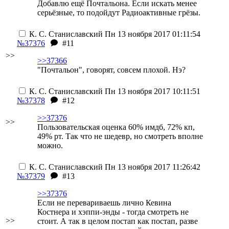
Добавлю ещё Почтальона. Если искать менее
серьёзные, то подойдут Радиоактивные грёзы.
К. С. Станиславский
Пн 13 ноября 2017 01:11:54
№37376
#11
>>
>>37366
"Почтальон", говорят, совсем плохой. Нэ?
К. С. Станиславский
Пн 13 ноября 2017 10:11:51
№37378
#12
>>37376
>>
Пользовательская оценка 60% имдб, 72% кп,
49% рт. Так что не шедевр, но смотреть вполне
можно.
К. С. Станиславский
Пн 13 ноября 2017 11:26:42
№37379
#13
>>37376
Если не перевариваешь лично Кевина
Костнера и
хэппи-энды
- тогда смотреть не
>>
стоит. А так в целом постап как постап, разве