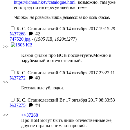
https://iichan.hk/tv/catalogue.html
, возможно, там уже
есть тред по интересующей вас теме.
Чтобы не размазывать реквесты по всей доске.
К. С. Станиславский
Сб 14 октября 2017 19:15:29
№37268
#2
747520.jpg
- (
1505 KB, 1920x1277
)
>>
Какой фильм про ВОВ посоветуете.Можно и
зарубежный и отечественный.
К. С. Станиславский
Сб 14 октября 2017 23:22:11
№37272
#3
>>
Бесславные ублюдки.
К. С. Станиславский
Вт 17 октября 2017 08:33:53
№37275
#4
>>
>>37268
Про ВоВ могут быть лишь отечественные же,
другие страны снимают про вв2.