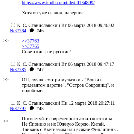
https://www.imdb.com/title/tt0134899/
Хотя он уже свалил, наверное.
К. С. Станиславский
Вт 06 марта 2018 09:46:02
№37784
#46
>>
>>37763
>>37765
Советские - не русские!
К. С. Станиславский
Вт 06 марта 2018 09:47:17
№37785
#47
>>
OП, лучше смотри мультики - "Вовка в
тридевятом царстве", "Остров Сокровищ", и
подобные.
К. С. Станиславский
Пн 12 марта 2018 20:27:11
№37797
#48
Посоветуйте современного азиатского кина.
>>
Не Японию и не Южную Корею. Китай,
Тайвань с Вьетнамом или всякие Филлипины.