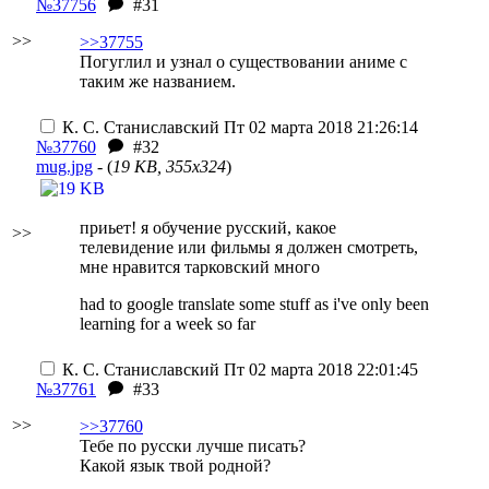
№37756
#31
>>
>>37755
Погуглил и узнал о существовании аниме с
таким же названием.
К. С. Станиславский
Пт 02 марта 2018 21:26:14
№37760
#32
mug.jpg
- (
19 KB, 355x324
)
приьет! я обучение русский, какое
>>
телевидение или фильмы я должен смотреть,
мне нравится тарковский много
had to google translate some stuff as i've only been
learning for a week so far
К. С. Станиславский
Пт 02 марта 2018 22:01:45
№37761
#33
>>
>>37760
Тебе по русски лучше писать?
Какой язык твой родной?