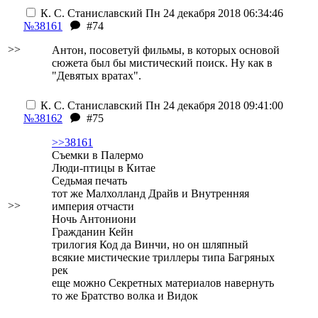
К. С. Станиславский
Пн 24 декабря 2018 06:34:46
№38161
#74
>>
Ан
т
он, посоветуй фильмы, в которых основой
сюжета был бы мистический поиск. Ну как в
"Девятых вратах".
К. С. Станиславский
Пн 24 декабря 2018 09:41:00
№38162
#75
>>38161
Съемки в Палермо
Люди-птицы в Китае
Седьмая печать
тот же Малхолланд Драйв и Внутренняя
>>
империя отчасти
Ночь Антониони
Гражданин Кейн
трилогия Код да Винчи, но он шляпный
всякие мистические триллеры типа Багряных
рек
еще можно Секретных материалов навернуть
то же Братство волка и Видок