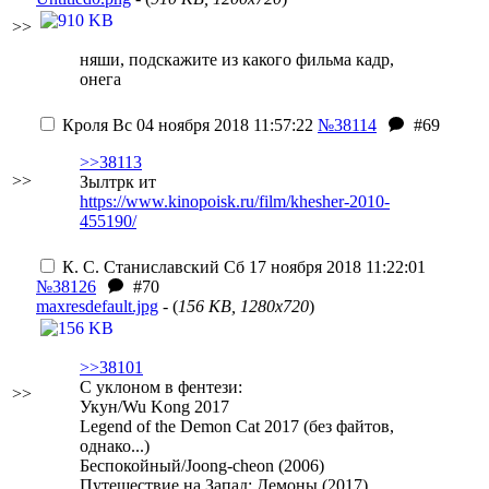
>>
няши, подскажите из какого фильма кадр,
онега
Кроля
Вс 04 ноября 2018 11:57:22
№38114
#69
>>38113
>>
Зылтрк ит
https://www.kinopoisk.ru/film/khesher-2010-
455190/
К. С. Станиславский
Сб 17 ноября 2018 11:22:01
№38126
#70
maxresdefault.jpg
- (
156 KB, 1280x720
)
>>38101
С уклоном в фентези:
>>
Укун/Wu Kong 2017
Legend of the Demon Cat 2017 (без файтов,
однако...)
Беспокойный/Joong-cheon (2006)
Путешествие на Запад: Демоны (2017)