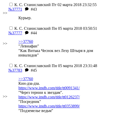
К. С. Станиславский
Пт 02 марта 2018 23:32:55
№37771
#43
>>
Курьер.
К. С. Станиславский
Пн 05 марта 2018 03:50:51
№37777
#44
>>37760
>>
"Левиафан"
"Как Витька Чеснок вез Леху Штыря в дом
инвалидов"
К. С. Станиславский
Пн 05 марта 2018 23:31:48
№37783
#45
>>37760
Кин-дза-дза.
https://www.imdb.com/title/tt0091341/
"Через тернии к звездам".
>>
https://www.imdb.com/title/tt0126237/
"Посредник"
https://www.imdb.com/title/tt0353899/
"Подземелье ведьм"