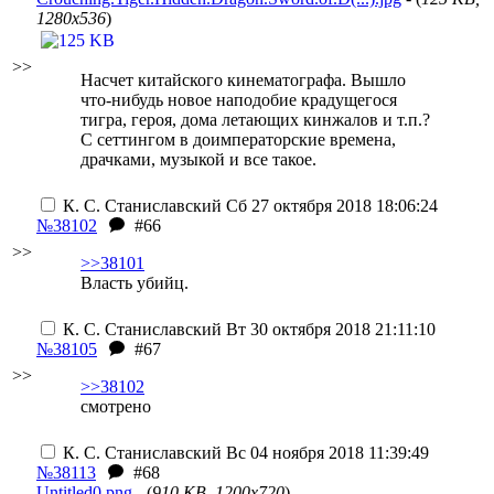
1280x536
)
>>
Насчет китайского кинематографа. Вышло
что-нибудь новое наподобие крадущегося
тигра, героя, дома летающих кинжалов и т.п.?
С сеттингом в доимпeраторские времена,
драчками, музыкой и все такое.
К. С. Станиславский
Сб 27 октября 2018 18:06:24
№38102
#66
>>
>>38101
Власть убийц.
К. С. Станиславский
Вт 30 октября 2018 21:11:10
№38105
#67
>>
>>38102
смотрено
К. С. Станиславский
Вс 04 ноября 2018 11:39:49
№38113
#68
Untitled0.png
- (
910 KB, 1200x720
)