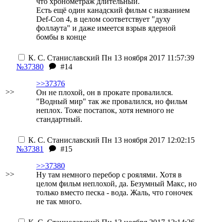
что хронометраж длительный.
Есть ещё один канадский фильм с названием
Def-Con 4, в целом соответствует "духу
фоллаута" и даже имеется
взрыв ядерной
бомбы в конце
К. С. Станиславский
Пн 13 ноября 2017 11:57:39
№37380
#14
>>37376
>>
Он не плохой, он в прокате провалился.
"Водный мир" так же провалился, но фильм
неплох. Тоже постапок, хотя немного не
стандартный.
К. С. Станиславский
Пн 13 ноября 2017 12:02:15
№37381
#15
>>37380
>>
Ну там немного перебор с роялями. Хотя в
целом фильм неплохой, да. Безумный Макс, но
только вместо песка - вода. Жаль, что гоночек
не так много.