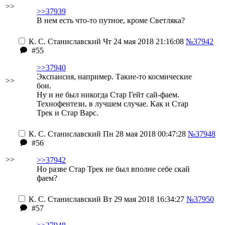
>>
>>37939
В нем есть что-то путное, кроме Светляка?
К. С. Станиславский
Чт 24 мая 2018 21:16:08
№37942
#55
>>37940
Экспансия, например. Такие-то космические
>>
бои.
Ну и не был никогда Стар Гейт сай-фаем.
Технофентези, в лучшем случае. Как и Стар
Трек и Стар Варс.
К. С. Станиславский
Пн 28 мая 2018 00:47:28
№37948
#56
>>
>>37942
Но разве Стар Трек не был вполне себе скай
фаем?
К. С. Станиславский
Вт 29 мая 2018 16:34:27
№37950
#57