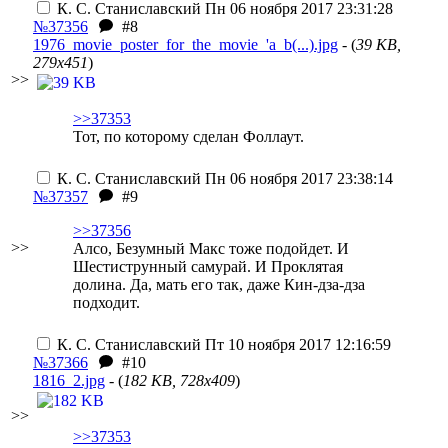
К. С. Станиславский
Пн 06 ноября 2017 23:31:28
№37356
#8
1976_movie_poster_for_the_movie_'a_b(...).jpg
- (
39 KB,
279x451
)
>>
>>37353
Тот, по которому сделан Фоллаут.
К. С. Станиславский
Пн 06 ноября 2017 23:38:14
№37357
#9
>>37356
>>
Алсо, Безумный Макс тоже подойдет. И
Шестиструнный самурай. И Проклятая
долина. Да, мать его так, даже Кин-дза-дза
подходит.
К. С. Станиславский
Пт 10 ноября 2017 12:16:59
№37366
#10
1816_2.jpg
- (
182 KB, 728x409
)
>>
>>37353