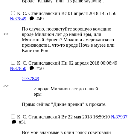
Вроде "Kinatay" или "13 game sayawng".
К. С. Станиславский
Вс 01 апреля 2018 14:51:56
№37849
#49
По случаю, посоветуйте хорошую комедию
>>
вроде Миллион лет до нашей эры, или
Мятежный Эрнест? Можно и американского
производства, что-то вроде Ночь в музее или
Капитан Рон.
К. С. Станиславский
Пн 02 апреля 2018 00:06:49
№37850
#50
>>37849
>>
> вроде Миллион лет до нашей
эры
Прямо сейчас "Дикие предки" в прокате.
К. С. Станиславский
Вт 22 мая 2018 16:59:10
№37937
#51
Все мои знакомые в один голос советовали