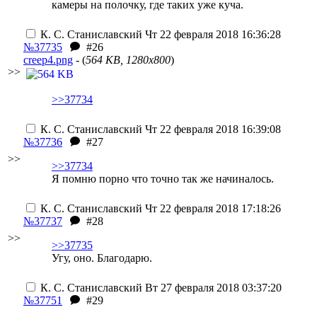
камеры на полочку, где таких уже куча.
К. С. Станиславский
Чт 22 февраля 2018 16:36:28
№37735
#26
creep4.png
- (
564 KB, 1280x800
)
>>
>>37734
К. С. Станиславский
Чт 22 февраля 2018 16:39:08
№37736
#27
>>
>>37734
Я помню порно что точно так же начиналось.
К. С. Станиславский
Чт 22 февраля 2018 17:18:26
№37737
#28
>>
>>37735
Угу, оно. Благодарю.
К. С. Станиславский
Вт 27 февраля 2018 03:37:20
№37751
#29