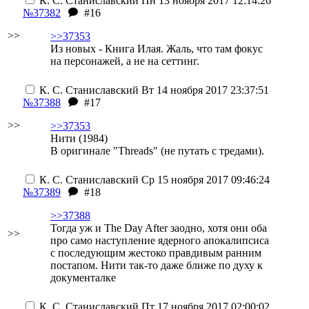
К. С. Станиславский
Пн 13 ноября 2017 12:14:26
№37382
#16
>>
>>37353
Из новых - Книга Илая. Жаль, что там фокус
на персонажей, а не на сеттинг.
К. С. Станиславский
Вт 14 ноября 2017 23:37:51
№37388
#17
>>
>>37353
Нити (1984)
В оригинале "Threads" (не путать с тредами).
К. С. Станиславский
Ср 15 ноября 2017 09:46:24
№37389
#18
>>37388
Тогда уж и The Day After заодно, хотя они оба
>>
про само наступление ядерного апокалипсиса
с последующим жестоко правдивым ранним
постапом. Нити так-то даже ближе по духу к
документалке
К. С. Станиславский
Пт 17 ноября 2017 02:00:02