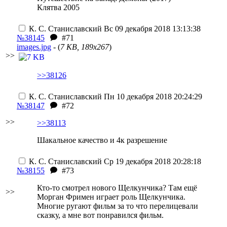
Клятва 2005
К. С. Станиславский
Вс 09 декабря 2018 13:13:38
№38145
#71
images.jpg
- (
7 KB, 189x267
)
>>
>>38126
К. С. Станиславский
Пн 10 декабря 2018 20:24:29
№38147
#72
>>
>>38113
Шакальное качество и 4к разрешение
К. С. Станиславский
Ср 19 декабря 2018 20:28:18
№38155
#73
Кто-то смотрел нового Щелкунчика? Там ещё
>>
Морган Фримен играет роль Щелкунчика.
Многие ругают фильм за то что перелицевали
сказку, а мне вот понравился фильм.