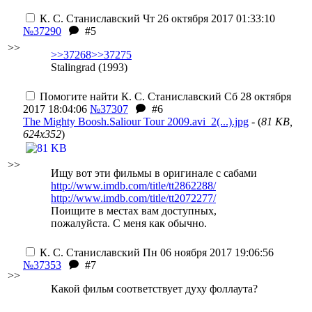
К. С. Станиславский
Чт 26 октября 2017 01:33:10
№37290
#5
>>
>>37268
>>37275
Stalingrad (1993)
Помогите найти
К. С. Станиславский
Сб 28 октября
2017 18:04:06
№37307
#6
The Mighty Boosh.Saliour Tour 2009.avi_2(...).jpg
- (
81 KB,
624x352
)
>>
Ищу вот эти фильмы в оригинале с сабами
http://www.imdb.com/title/tt2862288/
http://www.imdb.com/title/tt2072277/
Поищите в местах вам доступных,
пожалуйста. С меня как обычно.
К. С. Станиславский
Пн 06 ноября 2017 19:06:56
№37353
#7
>>
Какой фильм соответствует духу фоллаута?