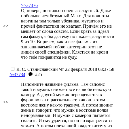
>>37376
О, поверь, почтальон очень фалаутный. Даже
побольше чем безумный Макс. Для полноты
картины там только убежища, мутантов и
>>
прочей фантастики не хватает. Причём это не
мешает от слова совсем. Если брать за идеал
сам фалаут, я бы дал ему по шкале фалаутности
9 из 10. Впрочем, как и все фильмы из
запрашиваемой тобою категории этот не
лишён своей специфики. Клясться на крови
что тебе понравится не буду.
К. С. Станиславский
Чт 22 февраля 2018 03:37:58
№37734
#25
Напомните название фильма. Там сапсенс
такой и мужик снимает все на любительскую
камеру. А другой мужик переодевается в
фурри волка и рассказывает, как он в этом
>>
костюме жену как-то трахнул. А потом звонит
жена и говорит, что мужик в костюме волка
ненормальный. И мужик с камерой пытается
свалить.
И ему удается, но он возвращается за
чем-то. А потом поехавший кладет кассету из