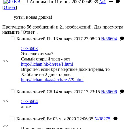
Аноним
Пн 11 июня 2007 00:49:39
№1
[
Ответ
]
ухты, новая дошка!
Пропущено 56 сообщений и 21 изображений. Для просмотра
нажмите "Ответ".
Копипаста-гей
Пт 13 января 2017 23:08:20
№36604
>>36603
Это еще откуда?
Самый старый тред - вот
>>
http://iichan.hk/dn/res/1.html
Впрочем, если брат мертвые доски/треды, то
Хайбане на 2 дня старше:
http://iichan.hk/aa/arch/res/79.html
Копипаста-гей
Сб 14 января 2017 13:23:15
№36606
>>
>>36604
/n же.
Копипаста-гей
Вс 03 мая 2020 22:06:35
№38275
>>
Пиширую в легендарную нить