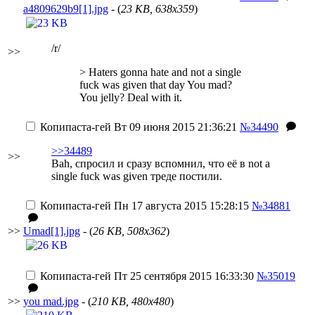
a4809629b9[1].jpg
- (
23 KB, 638x359
)
/r/
>>
> Haters gonna hate and not a single
fuck was given that day You mad?
You jelly? Deal with it.
Копипаста-гей
Вт 09 июня 2015 21:36:21
№34490
>>34489
>>
Bah, спросил и сразу вспомнил, что её в not a
single fuck was given треде постили.
Копипаста-гей
Пн 17 августа 2015 15:28:15
№34881
>>
Umad[1].jpg
- (
26 KB, 508x362
)
Копипаста-гей
Пт 25 сентября 2015 16:33:30
№35019
>>
you mad.jpg
- (
210 KB, 480x480
)