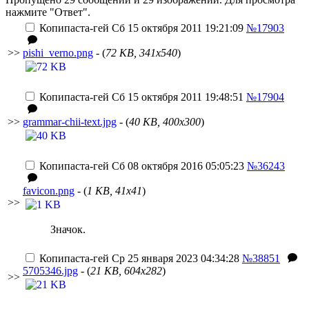
нажмите "Ответ".
Копипаста-гей
Сб 15 октября 2011 19:21:09
№17903
>>
pishi_verno.png
- (
72 KB, 341x540
)
Копипаста-гей
Сб 15 октября 2011 19:48:51
№17904
>>
grammar-chii-text.jpg
- (
40 KB, 400x300
)
Копипаста-гей
Сб 08 октября 2016 05:05:23
№36243
favicon.png
- (
1 KB, 41x41
)
>>
Значок.
Копипаста-гей
Ср 25 января 2023 04:34:28
№38851
5705346.jpg
- (
21 KB, 604x282
)
>>