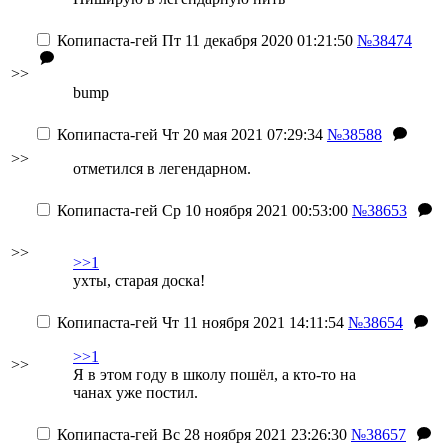
Копипаста-гей
Пт 11 декабря 2020 01:21:50
№38474
>>
bump
Копипаста-гей
Чт 20 мая 2021 07:29:34
№38588
>>
отметился в легендарном.
Копипаста-гей
Ср 10 ноября 2021 00:53:00
№38653
>>
>>1
ухты, старая доска!
Копипаста-гей
Чт 11 ноября 2021 14:11:54
№38654
>>1
>>
Я в этом году в школу пошёл, а кто-то на
чанах уже постил.
Копипаста-гей
Вс 28 ноября 2021 23:26:30
№38657