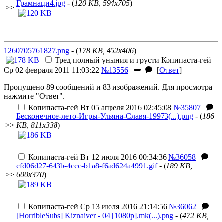
Грамнаци4.jpg
- (
120 KB, 594x705
)
>>
1260705761827.png
- (
178 KB, 452x406
)
Тред полный уныния и грусти
Копипаста-гей
Ср 02 февраля 2011 11:03:22
№13556
[
Ответ
]
Пропущено 89 сообщений и 83 изображений. Для просмотра
нажмите "Ответ".
Копипаста-гей
Вт 05 апреля 2016 02:45:08
№35807
Бесконечное-лето-Игры-Ульяна-Славя-19973(...).png
- (
186
>>
KB, 811x338
)
Копипаста-гей
Вт 12 июля 2016 00:34:36
№36058
efd06d27-643b-4cec-b1a8-f6ad624a4991.gif
- (
189 KB,
>>
600x370
)
Копипаста-гей
Ср 13 июля 2016 21:14:56
№36062
[HorribleSubs] Kiznaiver - 04 [1080p].mk(...).png
- (
472 KB,