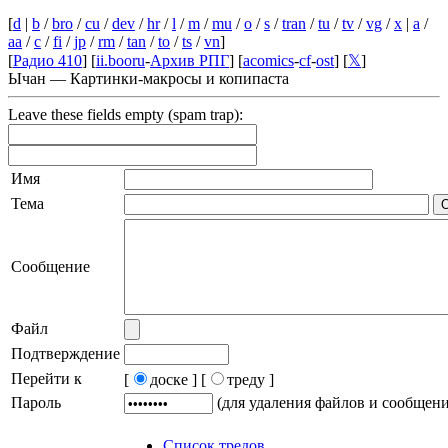
[
d
|
b
/
bro
/
cu
/
dev
/
hr
/
l
/
m
/
mu
/
o
/
s
/
tran
/
tu
/
tv
/
vg
/
x
|
a
/
aa
/
c
/
fi
/
jp
/
rm
/
tan
/
to
/
ts
/
vn
]
[
Радио 410
] [
ii.booru
-
Архив РПГ
] [
acomics
-
cf
-
ost
] [
𝕏
]
Ычан — Картинки-макросы и копипаста
Leave these fields empty (spam trap):
Имя
Тема
Сообщение
Файл
Подтверждение
Перейти к
[
доске ]
[
треду ]
Пароль
(для удаления файлов и сообщен
Список тредов