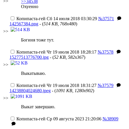
>>
>>34538
Охуенно
Копипаста-гей
Сб 14 июля 2018 03:30:29
№37571
142567384.png
- (
514 KB, 768x480
)
>>
Богиня тоже тут.
Копипаста-гей
Чт 19 июля 2018 18:28:17
№37578
15277513776700.jpg
- (
52 KB, 582x367
)
>>
Выкатываю.
Копипаста-гей
Чт 19 июля 2018 18:31:27
№37579
14238804024680.jpeg
- (
1091 KB, 1280x902
)
>>
Выкат завершаю.
Копипаста-гей
Ср 09 августа 2023 21:20:06
№38909