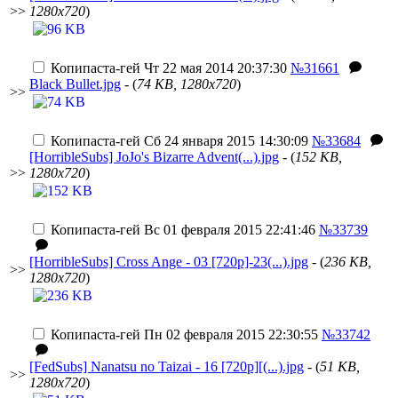
>>
1280x720
)
Копипаста-гей
Чт 22 мая 2014 20:37:30
№31661
Black Bullet.jpg
- (
74 KB, 1280x720
)
>>
Копипаста-гей
Сб 24 января 2015 14:30:09
№33684
[HorribleSubs] JoJo's Bizarre Advent(...).jpg
- (
152 KB,
>>
1280x720
)
Копипаста-гей
Вс 01 февраля 2015 22:41:46
№33739
[HorribleSubs] Cross Ange - 03 [720p]-23(...).jpg
- (
236 KB,
>>
1280x720
)
Копипаста-гей
Пн 02 февраля 2015 22:30:55
№33742
[FedSubs] Nanatsu no Taizai - 16 [720p][(...).jpg
- (
51 KB,
>>
1280x720
)