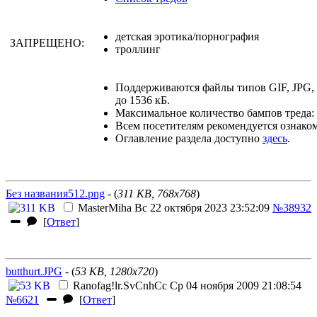
детская эротика/порнография
ЗАПРЕЩЕНО:
троллинг
Поддерживаются файлы типов GIF, JPG
до 1536 кБ.
Максимальное количество бампов треда: 
Всем посетителям рекомендуется ознако
Оглавление раздела доступно
здесь
.
Без названия512.png
- (
311 KB, 768x768
)
MasterMiha
Вс 22 октября 2023 23:52:09
№38932
[
Ответ
]
butthurt.JPG
- (
53 KB, 1280x720
)
Ranofag
!lr.SvCnhCc
Ср 04 ноября 2009 21:08:54
№6621
[
Ответ
]