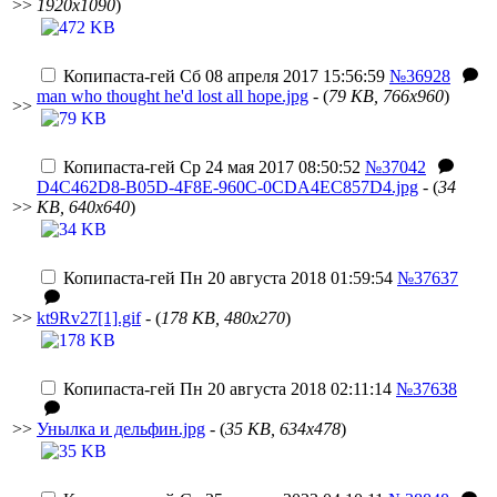
>>
1920x1090
)
Копипаста-гей
Сб 08 апреля 2017 15:56:59
№36928
man who thought he'd lost all hope.jpg
- (
79 KB, 766x960
)
>>
Копипаста-гей
Ср 24 мая 2017 08:50:52
№37042
D4C462D8-B05D-4F8E-960C-0CDA4EC857D4.jpg
- (
34
>>
KB, 640x640
)
Копипаста-гей
Пн 20 августа 2018 01:59:54
№37637
>>
kt9Rv27[1].gif
- (
178 KB, 480x270
)
Копипаста-гей
Пн 20 августа 2018 02:11:14
№37638
>>
Унылка и дельфин.jpg
- (
35 KB, 634x478
)