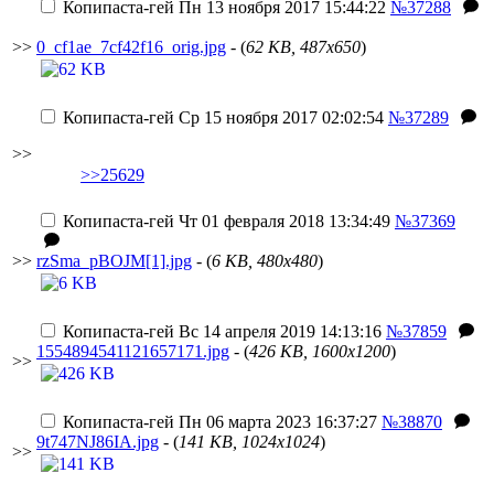
Копипаста-гей
Пн 13 ноября 2017 15:44:22
№37288
>>
0_cf1ae_7cf42f16_orig.jpg
- (
62 KB, 487x650
)
Копипаста-гей
Ср 15 ноября 2017 02:02:54
№37289
>>
>>25629
Копипаста-гей
Чт 01 февраля 2018 13:34:49
№37369
>>
rzSma_pBOJM[1].jpg
- (
6 KB, 480x480
)
Копипаста-гей
Вс 14 апреля 2019 14:13:16
№37859
1554894541121657171.jpg
- (
426 KB, 1600x1200
)
>>
Копипаста-гей
Пн 06 марта 2023 16:37:27
№38870
9t747NJ86IA.jpg
- (
141 KB, 1024x1024
)
>>