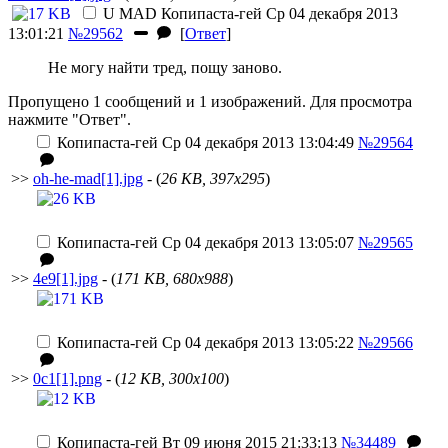
U MAD
Копипаста-гей
Ср 04 декабря 2013
13:01:21
№29562
[
Ответ
]
Не могу найти тред, пощу заново.
Пропущено 1 сообщений и 1 изображений. Для просмотра
нажмите "Ответ".
Копипаста-гей
Ср 04 декабря 2013 13:04:49
№29564
>>
oh-he-mad[1].jpg
- (
26 KB, 397x295
)
Копипаста-гей
Ср 04 декабря 2013 13:05:07
№29565
>>
4e9[1].jpg
- (
171 KB, 680x988
)
Копипаста-гей
Ср 04 декабря 2013 13:05:22
№29566
>>
0c1[1].png
- (
12 KB, 300x100
)
Копипаста-гей
Вт 09 июня 2015 21:33:13
№34489