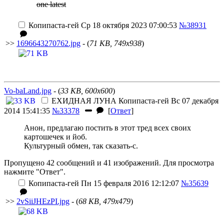
one latest
Копипаста-гей
Ср 18 октября 2023 07:00:53
№38931
>>
1696643270762.jpg
- (
71 KB, 749x938
)
Vo-baLand.jpg
- (
33 KB, 600x600
)
ЕХИДНАЯ ЛУНА
Копипаста-гей
Вс 07 декабря
2014 15:41:35
№33378
[
Ответ
]
Анон, предлагаю постить в этот тред всех своих
картошечек и йоб.
Культурный обмен, так сказать-с.
Пропущено 42 сообщений и 41 изображений. Для просмотра
нажмите "Ответ".
Копипаста-гей
Пн 15 февраля 2016 12:12:07
№35639
>>
2vSiiJHEzPI.jpg
- (
68 KB, 479x479
)