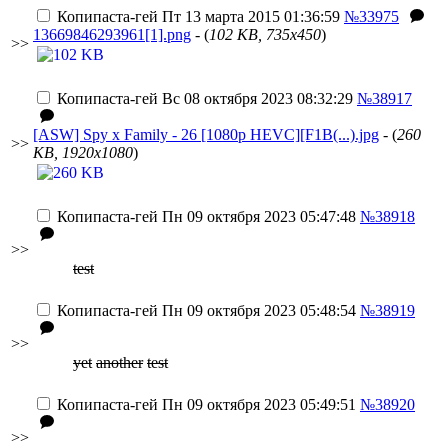
Копипаста-гей
Пт 13 марта 2015 01:36:59
№33975
13669846293961[1].png
- (
102 KB, 735x450
)
>>
Копипаста-гей
Вс 08 октября 2023 08:32:29
№38917
[ASW] Spy x Family - 26 [1080p HEVC][F1B(...).jpg
- (
260
>>
KB, 1920x1080
)
Копипаста-гей
Пн 09 октября 2023 05:47:48
№38918
>>
test
Копипаста-гей
Пн 09 октября 2023 05:48:54
№38919
>>
yet
another
test
Копипаста-гей
Пн 09 октября 2023 05:49:51
№38920
>>