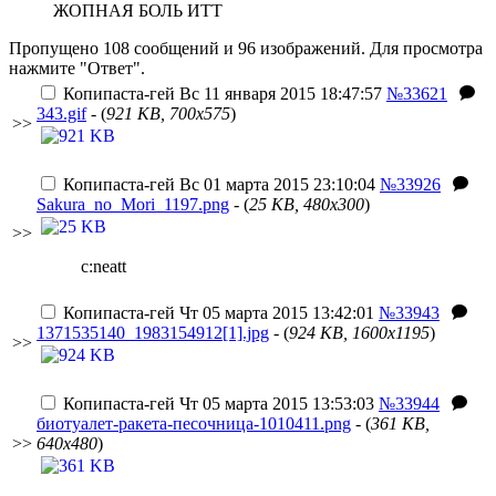
ЖОПНАЯ БОЛЬ ИТТ
Пропущено 108 сообщений и 96 изображений. Для просмотра
нажмите "Ответ".
Копипаста-гей
Вс 11 января 2015 18:47:57
№33621
343.gif
- (
921 KB, 700x575
)
>>
Копипаста-гей
Вс 01 марта 2015 23:10:04
№33926
Sakura_no_Mori_1197.png
- (
25 KB, 480x300
)
>>
c:neatt
Копипаста-гей
Чт 05 марта 2015 13:42:01
№33943
1371535140_1983154912[1].jpg
- (
924 KB, 1600x1195
)
>>
Копипаста-гей
Чт 05 марта 2015 13:53:03
№33944
биотуалет-ракета-песочница-1010411.png
- (
361 KB,
>>
640x480
)