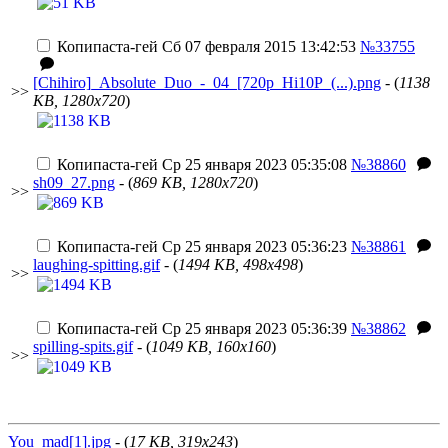
Копипаста-гей
Сб 07 февраля 2015 13:42:53
№33755
[Chihiro]_Absolute_Duo_-_04_[720p_Hi10P_(...).png
- (
1138
>>
KB, 1280x720
)
Копипаста-гей
Ср 25 января 2023 05:35:08
№38860
sh09_27.png
- (
869 KB, 1280x720
)
>>
Копипаста-гей
Ср 25 января 2023 05:36:23
№38861
laughing-spitting.gif
- (
1494 KB, 498x498
)
>>
Копипаста-гей
Ср 25 января 2023 05:36:39
№38862
spilling-spits.gif
- (
1049 KB, 160x160
)
>>
You_mad[1].jpg
- (
17 KB, 319x243
)