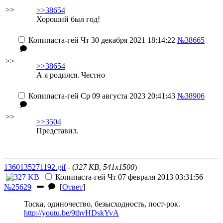
>>
>>38654
Хороший был год!
Копипаста-гей
Чт 30 декабря 2021 18:14:22
№38665
>>
>>38654
А я родился.
Честно
Копипаста-гей
Ср 09 августа 2023 20:41:43
№38906
>>
>>3504
Представил.
1360135271192.gif
- (
327 KB, 541x1500
)
Копипаста-гей
Чт 07 февраля 2013 03:31:56
№25629
[
Ответ
]
Тоска, одиночество, безысходность, пост-рок.
http://youtu.be/9thvHDskYvA