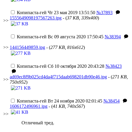
Копипаста-гей
Чт 23 мая 2019 13:51:50
№37893
1555649098197567263.jpg
- (
37 KB, 339x400
)
>>
Копипаста-гей
Вс 09 августа 2020 17:50:45
№38394
>>
144156449859.jpg
- (
277 KB, 816x612
)
Копипаста-гей
Сб 10 октября 2020 20:43:28
№38423
ad69ec8f9b025cd4da4f715daab698201db90e46.jpg
- (
271 KB,
>>
750x952
)
Копипаста-гей
Вт 24 ноября 2020 02:01:45
№38454
1606172496961.jpg
- (
41 KB, 740x567
)
>>
Отличный тред.