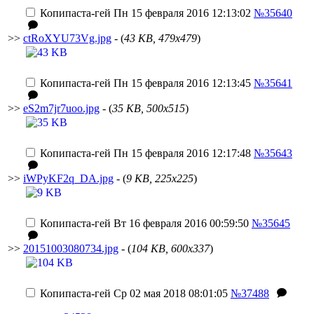
Копипаста-гей
Пн 15 февраля 2016 12:13:02
№35640
>>
ctRoXYU73Vg.jpg
- (
43 KB, 479x479
)
Копипаста-гей
Пн 15 февраля 2016 12:13:45
№35641
>>
eS2m7jr7uoo.jpg
- (
35 KB, 500x515
)
Копипаста-гей
Пн 15 февраля 2016 12:17:48
№35643
>>
iWPyKF2q_DA.jpg
- (
9 KB, 225x225
)
Копипаста-гей
Вт 16 февраля 2016 00:59:50
№35645
>>
20151003080734.jpg
- (
104 KB, 600x337
)
Копипаста-гей
Ср 02 мая 2018 08:01:05
№37488