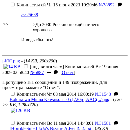
Копипаста-гей
Чт 15 июня 2023 19:20:46
№38892
>>25638
>>
>До 2030 Россию не ждёт ничего
хорошего
И ведь сбылось!
pfffff.png
- (
14 KB, 200x200
)
[подавился чаем]
Копипаста-гей
Вс 19 июля
2009 02:58:40
№5887
[
Ответ
]
Пропущено 181 сообщений и 149 изображений. Для
просмотра нажмите "Ответ".
Копипаста-гей
Чт 08 мая 2014 16:00:19
№31548
Bokura wa Minna Kawaisou - 05 [720p][AAC(...).jpg
- (
126
>>
KB, 1280x720
)
Копипаста-гей
Вс 11 мая 2014 14:43:01
№31581
[HorribleSubs] JoJo's Bizarre Advent(...).jpg
- (
96 KB,