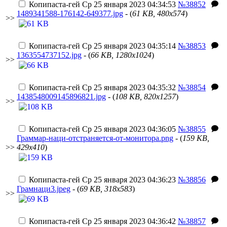
Копипаста-гей
Ср 25 января 2023 04:34:53
№38852
1489341588-176142-649377.jpg
- (
61 KB, 480x574
)
>>
Копипаста-гей
Ср 25 января 2023 04:35:14
№38853
1363554737152.jpg
- (
66 KB, 1280x1024
)
>>
Копипаста-гей
Ср 25 января 2023 04:35:32
№38854
1438548009145896821.jpg
- (
108 KB, 820x1257
)
>>
Копипаста-гей
Ср 25 января 2023 04:36:05
№38855
Граммар-наци-отстраняется-от-монитора.png
- (
159 KB,
>>
429x410
)
Копипаста-гей
Ср 25 января 2023 04:36:23
№38856
Грамнаци3.jpeg
- (
69 KB, 318x583
)
>>
Копипаста-гей
Ср 25 января 2023 04:36:42
№38857