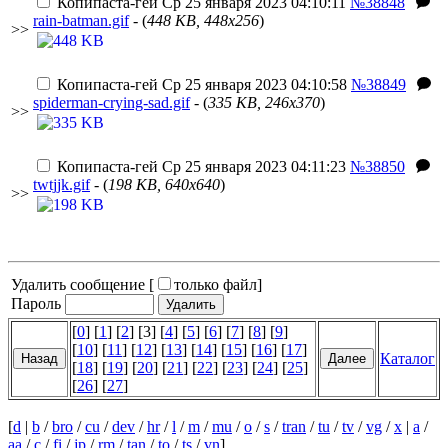
Копипаста-гей
Ср 25 января 2023 04:10:11
№38848
rain-batman.gif
- (
448 KB, 448x256
)
>>
Копипаста-гей
Ср 25 января 2023 04:10:58
№38849
spiderman-crying-sad.gif
- (
335 KB, 246x370
)
>>
Копипаста-гей
Ср 25 января 2023 04:11:23
№38850
twtjjk.gif
- (
198 KB, 640x640
)
>>
Удалить сообщение [
только файл
]
Пароль
[
0
] [
1
] [
2
] [3] [
4
] [
5
] [
6
] [
7
] [
8
] [
9
]
[
10
] [
11
] [
12
] [
13
] [
14
] [
15
] [
16
] [
17
]
Каталог
[
18
] [
19
] [
20
] [
21
] [
22
] [
23
] [
24
] [
25
]
[
26
] [
27
]
[
d
|
b
/
bro
/
cu
/
dev
/
hr
/
l
/
m
/
mu
/
o
/
s
/
tran
/
tu
/
tv
/
vg
/
x
|
a
/
aa
/
c
/
fi
/
jp
/
rm
/
tan
/
to
/
ts
/
vn
]