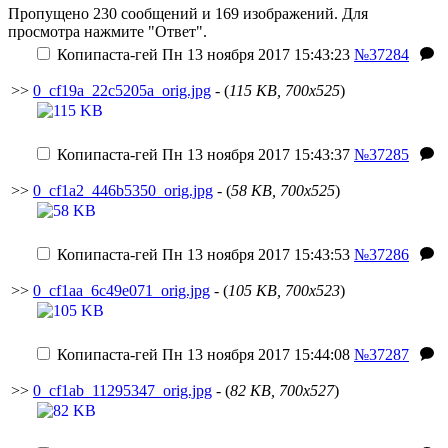
Пропущено 230 сообщений и 169 изображений. Для
просмотра нажмите "Ответ".
Копипаста-гей
Пн 13 ноября 2017 15:43:23
№37284
>>
0_cf19a_22c5205a_orig.jpg
- (
115 KB, 700x525
)
Копипаста-гей
Пн 13 ноября 2017 15:43:37
№37285
>>
0_cf1a2_446b5350_orig.jpg
- (
58 KB, 700x525
)
Копипаста-гей
Пн 13 ноября 2017 15:43:53
№37286
>>
0_cf1aa_6c49e071_orig.jpg
- (
105 KB, 700x523
)
Копипаста-гей
Пн 13 ноября 2017 15:44:08
№37287
>>
0_cf1ab_11295347_orig.jpg
- (
82 KB, 700x527
)