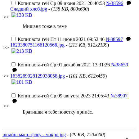
Копипаста-гей
Ср 09 июня 2021 20:40:53
№38596
Сладкий хлеб.jpg
- (
138 KB, 800x600
)
>>
Мишаня тоже в теме
Копипаста-гей
Пт 11 июня 2021 09:52:46
№38597
1623380751166120566.jpg
- (
213 KB, 512x2139
)
>>
Копипаста-гей
Ср 01 декабря 2021 13:31:26
№38659
>>
1638269928129038058.jpg
- (
101 KB, 612x450
)
Копипаста-гей
Ср 09 августа 2023 21:05:43
№38907
>>
Братишка я тебе поветку принёс.
шпайш машт флоу - макро.jpg
- (
49 KB, 750x600
)