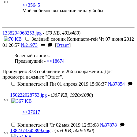
>>
>>35645
Моё любимое выражение лица у йобы.
1335294968253.jpg
- (
70 KB, 403x480
)
Зелёный слоник
Копипаста-гей
Чт 07 июня 2012
01:26:57
№21973
[
Ответ
]
Зеленый слоник.
Предыдущий -
>>18674
Пропущено 373 сообщений и 266 изображений. Для
просмотра нажмите "Ответ".
Копипаста-гей
Пн 01 апреля 2019 15:08:37
№37854
150222028753.jpg
- (
367 KB, 1920x1080
)
>>
>>37617
Копипаста-гей
Чт 02 мая 2019 12:53:08
№37878
1382373345899.png
- (
354 KB, 500x1000
)
>>