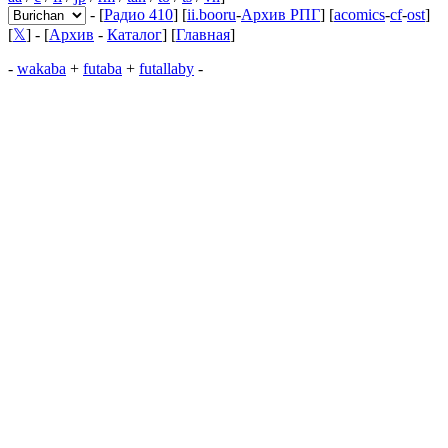
- [
Радио 410
] [
ii.booru
-
Архив РПГ
] [
acomics
-
cf
-
ost
]
[
𝕏
] - [
Архив
-
Каталог
] [
Главная
]
-
wakaba
+
futaba
+
futallaby
-