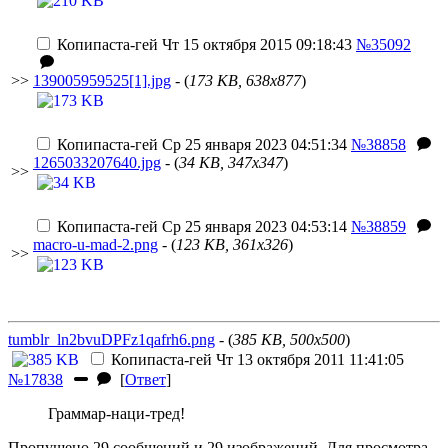
Копипаста-гей
Чт 15 октября 2015 09:18:43
№35092
>>
139005959525[1].jpg
- (
173 KB, 638x877
)
Копипаста-гей
Ср 25 января 2023 04:51:34
№38858
1265033207640.jpg
- (
34 KB, 347x347
)
>>
Копипаста-гей
Ср 25 января 2023 04:53:14
№38859
macro-u-mad-2.png
- (
123 KB, 361x326
)
>>
tumblr_ln2bvuDPFz1qafrh6.png
- (
385 KB, 500x500
)
Копипаста-гей
Чт 13 октября 2011 11:41:05
№17838
[
Ответ
]
Граммар-наци-тред!
Пропущено 29 сообщений и 29 изображений. Для просмотра