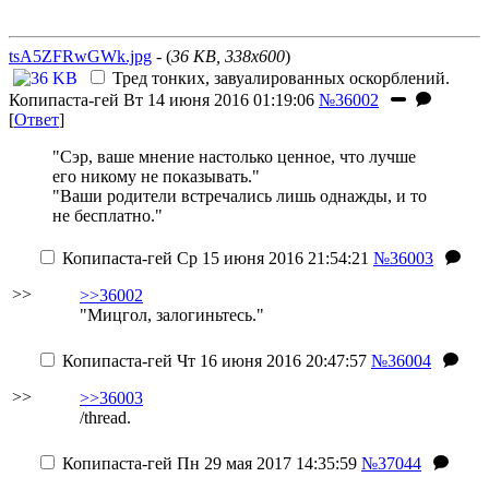
tsA5ZFRwGWk.jpg
- (
36 KB, 338x600
)
Тред тонких, завуалированных оскорблений.
Копипаста-гей
Вт 14 июня 2016 01:19:06
№36002
[
Ответ
]
"Сэр, ваше мнение настолько ценное, что лучше
его никому не показывать."
"Ваши родители встречались лишь однажды, и то
не бесплатно."
Копипаста-гей
Ср 15 июня 2016 21:54:21
№36003
>>
>>36002
"Мицгол, залогиньтесь."
Копипаста-гей
Чт 16 июня 2016 20:47:57
№36004
>>
>>36003
/thread.
Копипаста-гей
Пн 29 мая 2017 14:35:59
№37044