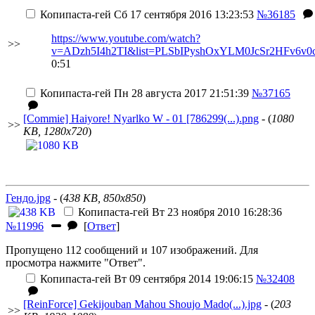
Копипаста-гей
Сб 17 сентября 2016 13:23:53
№36185
https://www.youtube.com/watch?
>>
v=ADzh5I4h2TI&list=PLSbIPyshOxYLM0JcSr2HFv6v0
0:51
Копипаста-гей
Пн 28 августа 2017 21:51:39
№37165
[Commie] Haiyore! Nyarlko W - 01 [786299(...).png
- (
1080
>>
KB, 1280x720
)
Гендо.jpg
- (
438 KB, 850x850
)
Копипаста-гей
Вт 23 ноября 2010 16:28:36
№11996
[
Ответ
]
Пропущено 112 сообщений и 107 изображений. Для
просмотра нажмите "Ответ".
Копипаста-гей
Вт 09 сентября 2014 19:06:15
№32408
[ReinForce] Gekijouban Mahou Shoujo Mado(...).jpg
- (
203
>>