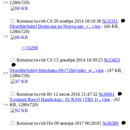
>>
1280x720
)
Копипаста-гей
Сб 29 ноября 2014 18:10:38
№33311
[HorribleSubs] Denki-gai no Honya-san - (...).jpg
- (
66 KB,
1280x720
)
>>
>>33290
Копипаста-гей
Сб 13 декабря 2014 18:39:23
№33453
[HorribleSubs]-Shirobako-09-[720p].mkv_s(...).jpg
- (
47 KB,
>>
1280x720
)
Копипаста-гей
Вт 12 июля 2016 21:47:32
№36061
[Leopard-Raws] Handa-kun - 01 RAW (TBS 1(...).jpg
- (
92
>>
KB, 1280x720
)
Копипаста-гей
Пн 09 января 2017 00:20:01
№36589