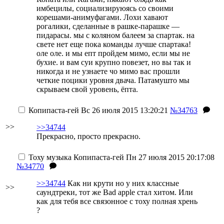
имбецилы, социализируюясь со своими
корешами-анимуфагами. Лохи хавают
рогалики, сделанные в рашке-парашке —
пидарасы. мы с коляном балеем за спартак. на
свете нет еще пока команды лучше спартака!
оле оле. и мы епт пройдем мимо, если мы не
бухие. и вам суи крупно повезет, но вы так и
никогда и не узнаете чо мимо вас прошли
четкие поцики уровня двача. Патамушто мы
скрываем свой уровень, ёпта.
Копипаста-гей
Вс 26 июля 2015 13:20:21
№34763
>>
>>34744
Прекрасно, просто прекрасно.
Тоху музыка
Копипаста-гей
Пн 27 июля 2015 20:17:08
№34770
>>34744
Как ни крути но у них классные
>>
саундтреки, тот же Bad apple стал хитом. Или
как для тебя все связонное с тоху полная хрень
?