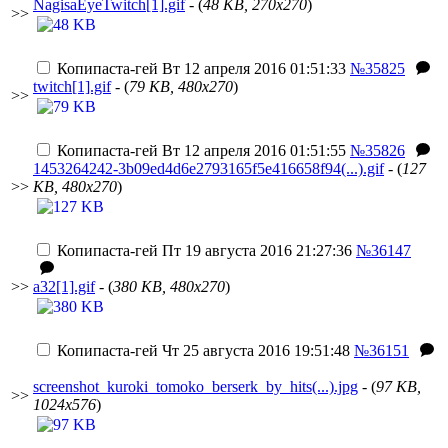
NagisaEyeTwitch[1].gif
- (
48 KB, 270x270
)
>>
Копипаста-гей
Вт 12 апреля 2016 01:51:33
№35825
twitch[1].gif
- (
79 KB, 480x270
)
>>
Копипаста-гей
Вт 12 апреля 2016 01:51:55
№35826
1453264242-3b09ed4d6e2793165f5e416658f94(...).gif
- (
127
>>
KB, 480x270
)
Копипаста-гей
Пт 19 августа 2016 21:27:36
№36147
>>
a32[1].gif
- (
380 KB, 480x270
)
Копипаста-гей
Чт 25 августа 2016 19:51:48
№36151
screenshot_kuroki_tomoko_berserk_by_hits(...).jpg
- (
97 KB,
>>
1024x576
)