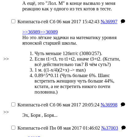
А ещё, это "Лол. М" в конце вызвало у меня
реакцию как у одного из тех котов в тесте.
Копипаста-гей
Сб 06 мая 2017 15:42:43
№36997
>>36989
>>36989
Но это лёгкие задачки на математику уровня
японской старшей школы.
Чуть меньше 12бит/с (3080/257).
>>
Если t1>t3, то t1+t2, иначе t3+t2. (Кстати,
всё действительно так? В чём суть?)
1 м. ((1-x/4)(2+x) -> max)
0.89^5*0.11 (Чуть больше 6%. Шанс
встретить женщину чуть больше 44%,
кстати, а не встретить никого почти
половина.)
Копипаста-гей
Сб 06 мая 2017 20:05:24
№36998
>>
Эх, Боря , Боря...
Копипаста-гей
Пн 08 мая 2017 01:46:02
№37003