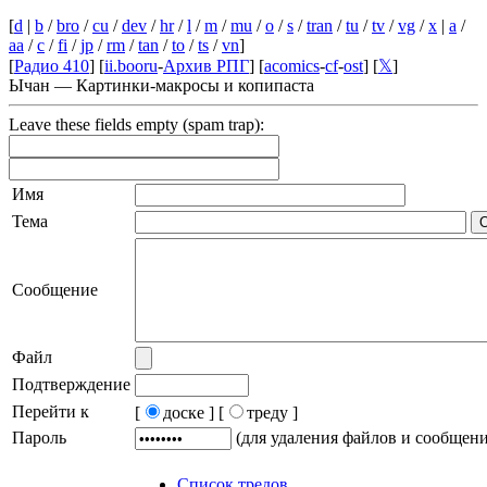
[
d
|
b
/
bro
/
cu
/
dev
/
hr
/
l
/
m
/
mu
/
o
/
s
/
tran
/
tu
/
tv
/
vg
/
x
|
a
/
aa
/
c
/
fi
/
jp
/
rm
/
tan
/
to
/
ts
/
vn
]
[
Радио 410
] [
ii.booru
-
Архив РПГ
] [
acomics
-
cf
-
ost
] [
𝕏
]
Ычан — Картинки-макросы и копипаста
Leave these fields empty (spam trap):
Имя
Тема
Сообщение
Файл
Подтверждение
Перейти к
[
доске ]
[
треду ]
Пароль
(для удаления файлов и сообщен
Список тредов