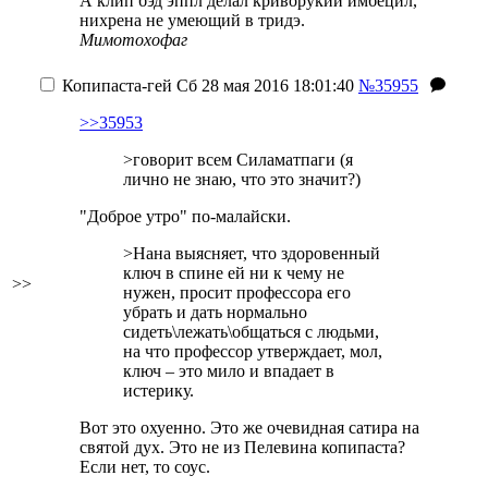
А клип бэд эппл делал криворукий имбецил,
нихрена не умеющий в тридэ.
Мимотохофаг
Копипаста-гей
Сб 28 мая 2016 18:01:40
№35955
>>35953
>говорит всем Силаматпаги (я
лично не знаю, что это значит?)
"Доброе утро" по-малайски.
>Нана выясняет, что здоровенный
ключ в спине ей ни к чему не
>>
нужен, просит профессора его
убрать и дать нормально
сидеть\лежать\общаться с людьми,
на что профессор утверждает, мол,
ключ – это мило и впадает в
истерику.
Вот это охуенно. Это же очевидная сатира на
святой дух. Это не из Пелевина копипаста?
Если нет, то соус.