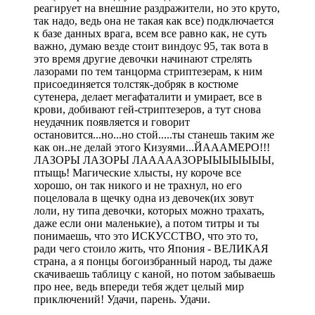
реагирует на внешние раздражители, но это круто,
так надо, ведь она не такая как все) подключается
к базе данных врага, всем все равно как, не суть
важно, думаю везде стоит виндоус 95, так вота в
это время другие девочки начинают стрелять
лазорами по тем танцорма стриптезерам, к ним
присоединяется толстяк-добряк в костюме
сутенера, делает мегафаталити и умирает, все в
крови, добивают гей-стриптезеров, а тут снова
неудачник появляется и говорит
остановится...но...но стой.....ты станешь таким же
как он..не делай этого Кизуями...ЙАААМЕРО!!!
ЛАЗОРЫ ЛАЗОРЫ ЛАААААЗОРЫЫЫЫЫЫЫ,
птыщь! Магические хлысты, ну короче все
хорошо, он так никого и не трахнул, но его
поцеловала в щечку одна из девочек(их зовут
лоли, ну типа девочки, которых можно трахать,
даже если они маленькие), а потом титры и ты
понимаешь, что это ИСКУССТВО, что это то,
ради чего стоило жить, что Япония - ВЕЛИКАЯ
страна, а я понцы богоизбранный народ, ты даже
скачиваешь таблицу с каной, но потом забываешь
про нее, ведь впереди тебя ждет целый мир
приключений! Удачи, парень. Удачи.