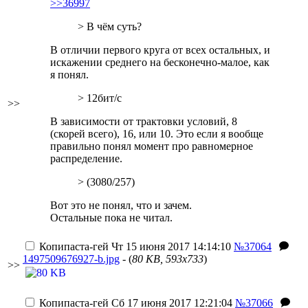
>>36997
> В чём суть?
В отличии первого круга от всех остальных, и
искажении среднего на бесконечно-малое, как
я понял.
> 12бит/с
>>
В зависимости от трактовки условий, 8
(скорей всего), 16, или 10. Это если я вообще
правильно понял момент про равномерное
распределение.
> (3080/257)
Вот это не понял, что и зачем.
Остальные пока не читал.
Копипаста-гей
Чт 15 июня 2017 14:14:10
№37064
1497509676927-b.jpg
- (
80 KB, 593x733
)
>>
Копипаста-гей
Сб 17 июня 2017 12:21:04
№37066