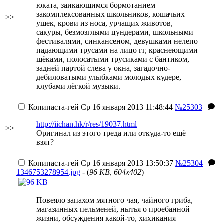
юката, заикающимся бормотанием
закомплексованных школьников, кошачьих
>>
ушек, крови из носа, урчащих животов,
сакуры, безмозглыми цундерами, школьными
фестивалями, синкансеном, девушками нелепо
падающими трусами на лицо гг, краснеющими
щёками, полосатыми трусиками с бантиком,
задней партой слева у окна, загадочно-
дебиловатыми улыбками молодых кудере,
клубами лёгкой музыки.
Копипаста-гей
Ср 16 января 2013 11:48:44
№25303
http://iichan.hk/r/res/19037.html
>>
Оригинал из этого треда или откуда-то ещё
взят?
Копипаста-гей
Ср 16 января 2013 13:50:37
№25304
1346753278954.jpg
- (
96 KB, 604x402
)
Повеяло запахом мятного чая, чайного гриба,
магазинных пельменей, нытья о проебанной
жизни, обсуждения какой-то, хихикания