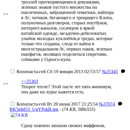
троллей притворяющимися девушками,
зеленых знаков пустого множества на
наплечниках, заброшенной тематики, вайпера
>>
в /b/, чатиков, бегающего и трещащего Клопа,
полуночных разговоров, старых ноутбуков,
интернет-каналов, сосачеров в яркой
китайской одежде, загадочно-дебиловатых
улыбок молодых куклоёбов,в тредах, которые
только что созданы, следа от вайпа в
многострадальном /b/, первых паков, зеленых
ньюфагов, молящих поделиться секретами,
собаками у Одного-куна.
Копипаста-гей
Сб 19 января 2013 02:53:57
№25345
>>25303
>>
Упорот чтоле? Этой пасте лет пять минимум,
она даже на лурке кажется есть.
Копипаста-гей
Вт 20 июня 2017 21:25:54
№37074
BK5e6d53_UgYPskB.jpg
- (
74 KB, 588x555
)
Сразу повеяло запахом свежих маффинов,