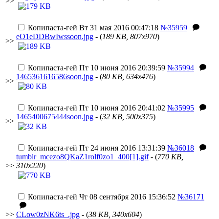
>>
Копипаста-гей
Вт 31 мая 2016 00:47:18
№35959
eO1eDDBwIwssoon.jpg
- (
189 KB, 807x970
)
>>
Копипаста-гей
Пт 10 июня 2016 20:39:59
№35994
1465361616586soon.jpg
- (
80 KB, 634x476
)
>>
Копипаста-гей
Пт 10 июня 2016 20:41:02
№35995
1465400675444soon.jpg
- (
32 KB, 500x375
)
>>
Копипаста-гей
Пт 24 июня 2016 13:31:39
№36018
tumblr_mcezo8QKaZ1rolf0zo1_400[1].gif
- (
770 KB,
>>
310x220
)
Копипаста-гей
Чт 08 сентября 2016 15:36:52
№36171
>>
CLow0zNK6ts_.jpg
- (
38 KB, 340x604
)