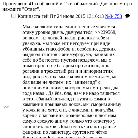
Пропущено 41 сообщений и 15 изображений. Для просмотра
нажмите "Ответ".
Копипаста-гей
Пт 24 июля 2015 13:16:13
№34753
Мы с коляном типа единственные являемся
отаку уровня двача. двачуем тебя, >>239568,
во всем. ты чоткей пасан, риспект тебе и
уважуха. мы тоже ёпт негодуем при виде
уёбищных гиасофобов и, особенно, дерзких
быдлоэлитистов с анимуфорума, набивших
себе по 5к постов пустым пездежом. мы с
ними просто не базарим про жизень, про
рогалик в трехсотый раз и и игнорим этих
пидаров в чятах. мы с коляном не читаем, мы
бля ваще не читаем, их "анимегид" с
описаниями аниме, которое мы смотрели два
года назад.. Да ёба, бля, нам не надо тащиться
в этот ёбаный нет-ленд и лузгать сэмки в
кампании прыщавых лохов. мы сморим аниму
>>
у коляна на хате, епт, с чиксами и жигулём.
кореша с заграницы дбандеролью шлют нам
самую свежую аниму, только что отжатую у
японцких лохов. Лохи пусть читают сраные
фанфики по лакистару, срутся кто чётче
Коната или Кагами, някают блядь как