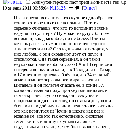
Анимухейтерских паст тред!
Копипаста-гей
Ср
19 января 2011 00:56:04
№13125
[
Ответ
]
Практически все аниме это скучное однообразное
говно, которое никто не вспомнит. Нет, ты
серьезно считаешь, что кто-то вспомнит всякие
наруты и соулитеры? Ну может наруту с бличем
вспомнят, как драгонбол, но не более. Или ты
хочешь рассказать мне о ценности очередного
заменителя жизни? Ололо, школьная история, у
них любовь, а они скрывают друг от друга и
стесняются. Она такая серьезная, а он такой
неуклюжий или наоборот, хаха! А в 13 серии они
потеряли кошку и искали, а в 15 ходили на базар, а
в 17 внезапно приехала бабушка, а в 34 главный
демон темного зеркального мира разрушил
Цитадель и он полетел спасать ее, в конце 37,
когда он лежал на полу, проткнутый шипами, в
нем открылись супер силы, он всех убил и
продолжил ходить в школу, стесняться девушек и
быть милым добрым парнем, ведь это же логично,
это как вернуться из Чечни в школу, как раз к
экзаменам, все это так естественно, сисястые
тетеньки так и липнут к унылым лошкам-
неудачникам на улицах, чем более жалок парень,