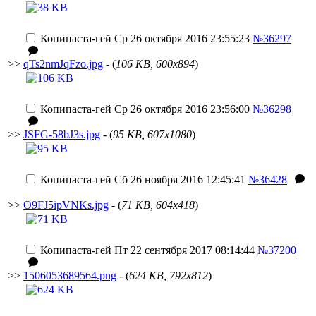
Копипаста-гей
Ср 26 октября 2016 23:55:23
№36297
>>
qTs2nmJqFzo.jpg
- (
106 KB, 600x894
)
Копипаста-гей
Ср 26 октября 2016 23:56:00
№36298
>>
JSFG-58bJ3s.jpg
- (
95 KB, 607x1080
)
Копипаста-гей
Сб 26 ноября 2016 12:45:41
№36428
>>
O9FJ5ipVNKs.jpg
- (
71 KB, 604x418
)
Копипаста-гей
Пт 22 сентября 2017 08:14:44
№37200
>>
1506053689564.png
- (
624 KB, 792x812
)