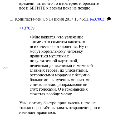
времени читая что-то в интернете, бросайте
все и БЕГИТЕ к врачам пока не поздно.
Копипаста-гей
Ср 14 июня 2017 15:46:11
№37063
>>37039
>Мне кажется, что увлечение
аниме - это симптом какого-то
психического отклонения. Ну не
могут нормальному человеку
нравиться мультики с
полустатичной картинкой,
нелепыми движениями и мимикой
>>
главных героев, их угловатыми,
остроносыми мордами с безумно
большими выпученными глазами,
с писклявыми, раздражающими
слух голосами. О наркоманских
сюжетах вообще молчу.
Увы, к этому быстро привыкаешь и это не
только перестаёт вызывать отвращение, но и
начинает нравиться.