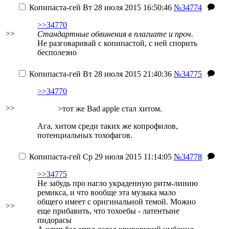
Копипаста-гей
Вт 28 июля 2015 16:50:46
№34774
>>34770
>>
Стандартные обвинения в плагиате и проч.
Не разговаривай с копипастой, с ней спорить
бесполезно
Копипаста-гей
Вт 28 июля 2015 21:40:36
№34775
>>34770
>>
>тот же Bad apple стал хитом.
Ага, хитом среди таких же копрофилов,
потенциальных тохофагов.
Копипаста-гей
Ср 29 июля 2015 11:14:05
№34778
>>34775
Не забудь про нагло украденную ритм-линию
ремикса, и что вообще эта музыка мало
общего имеет с оригинальной темой.
Можно
>>
еще прибавить, что тохоебы - латентыне
пидорасы