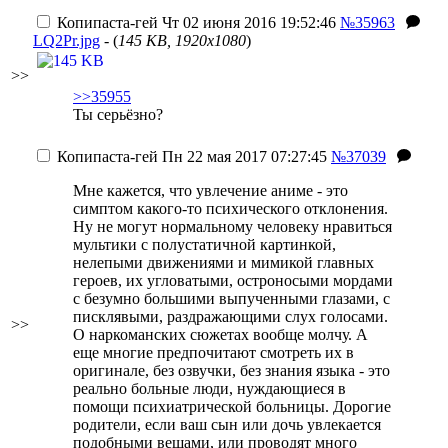
Копипаста-гей
Чт 02 июня 2016 19:52:46
№35963
LQ2Pr.jpg
- (
145 KB, 1920x1080
)
>>
>>35955
Ты серьёзно?
Копипаста-гей
Пн 22 мая 2017 07:27:45
№37039
Мне кажется, что увлечение аниме - это
симптом какого-то психического отклонения.
Ну не могут нормальному человеку нравиться
мультики с полустатичной картинкой,
нелепыми движениями и мимикой главных
героев, их угловатыми, остроносыми мордами
с безумно большими выпученными глазами, с
писклявыми, раздражающими слух голосами.
>>
О наркоманских сюжетах вообще молчу. А
еще многие предпочитают смотреть их в
оригинале, без озвучки, без знания языка - это
реально больные люди, нуждающиеся в
помощи психиатрической больницы. Дорогие
родители, если ваш сын или дочь увлекается
подобными вещами, или проводят много