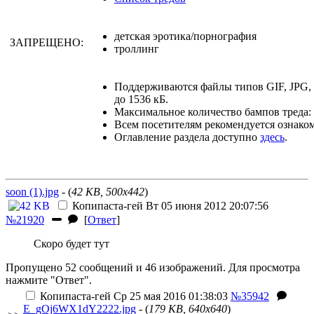
детская эротика/порнография
ЗАПРЕЩЕНО:
троллинг
Поддерживаются файлы типов GIF, JPG
до 1536 кБ.
Максимальное количество бампов треда: 
Всем посетителям рекомендуется ознако
Оглавление раздела доступно
здесь
.
soon (1).jpg
- (
42 KB, 500x442
)
Копипаста-гей
Вт 05 июня 2012 20:07:56
№21920
[
Ответ
]
Скоро будет тут
Пропущено 52 сообщений и 46 изображений. Для просмотра
нажмите "Ответ".
Копипаста-гей
Ср 25 мая 2016 01:38:03
№35942
E_gOj6WX1dY2222.jpg
- (
179 KB, 640x640
)