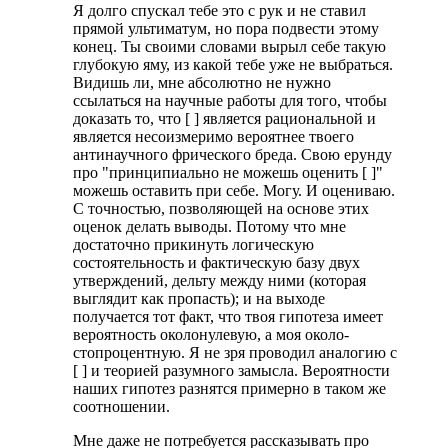
Я долго спускал тебе это с рук и не ставил
прямой ультиматум, но пора подвести этому
конец. Ты своими словами вырыл себе такую
глубокую яму, из какой тебе уже не выбраться.
Видишь ли, мне абсолютно не нужно
ссылаться на научные работы для того, чтобы
доказать то, что [ ] является рациональной и
является несоизмеримо вероятнее твоего
антинаучного фрического бреда. Свою ерунду
про "принципиально не можешь оценить [ ]"
можешь оставить при себе. Могу. И оцениваю.
С точностью, позволяющей на основе этих
оценок делать выводы. Потому что мне
достаточно прикинуть логическую
состоятельность и фактическую базу двух
утверждений, дельту между ними (которая
выглядит как пропасть); и на выходе
получается тот факт, что твоя гипотеза имеет
вероятность околонулевую, а моя около-
стопроцентную. Я не зря проводил аналогию с
[ ] и теорией разумного замысла. Вероятности
наших гипотез разнятся примерно в таком же
соотношении.
Мне даже не потребуется рассказывать про