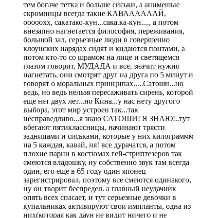
тем богаче тетка и больше сиськи, а анимешые
скромницы всегда такие КАВААААААЙ,
ооооохх, сакатако-кун...сака.ка-кун...., а потом
внезапно нагнетается философия, переживания,
большой зал, серьезные люди в совершенно
клоунских нарядах сидят и кидаются понтами, а
потом кто-то со шрамом на лице и светящемся
глазом говорит, МУДАДА и все, значит нужно
нагнетать, они смотрят друг на друга по 5 минут и
говорят о моральных принципах.....Сатоши...но
ведь, но ведь нельзя пересаживать сирень, которой
еще нет двух лет...но Кина...у нас нету другого
выбора, этот мир устроен так...так
несправедливо...я знаю САТОШИ! Я ЗНАЮ!..тут
вбегают пятиклассницы, начинают трясти
задницами и сиськами, которые у них килограммм
на 5 каждая, кавай, ня! все дурачатся, а потом
плохие парни в костюмах гей-стриптезеров так
смеются владошку, ну собственно звук там всегда
один, его еще в 65 году один японец
зарегистрировал, поэтому все смеются одинакого,
ну он творит беспредел. а главный неудачник
опять всех спасает, и тут серьезные девочки в
купальниках активируют свои импланты, одна из
них(которая как даун не видит ничего и не