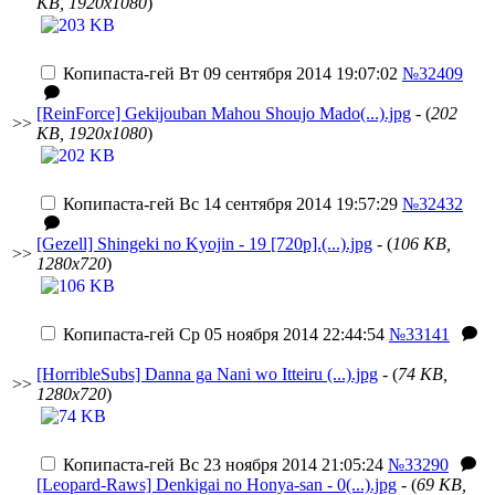
KB, 1920x1080
)
Копипаста-гей
Вт 09 сентября 2014 19:07:02
№32409
[ReinForce] Gekijouban Mahou Shoujo Mado(...).jpg
- (
202
>>
KB, 1920x1080
)
Копипаста-гей
Вс 14 сентября 2014 19:57:29
№32432
[Gezell] Shingeki no Kyojin - 19 [720p].(...).jpg
- (
106 KB,
>>
1280x720
)
Копипаста-гей
Ср 05 ноября 2014 22:44:54
№33141
[HorribleSubs] Danna ga Nani wo Itteiru (...).jpg
- (
74 KB,
>>
1280x720
)
Копипаста-гей
Вс 23 ноября 2014 21:05:24
№33290
[Leopard-Raws] Denkigai no Honya-san - 0(...).jpg
- (
69 KB,