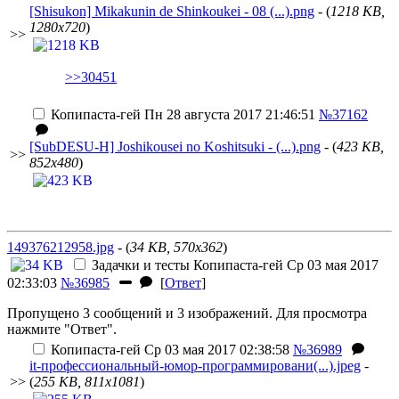
[Shisukon] Mikakunin de Shinkoukei - 08 (...).png
- (
1218 KB,
1280x720
)
>>
>>30451
Копипаста-гей
Пн 28 августа 2017 21:46:51
№37162
[SubDESU-H] Joshikousei no Koshitsuki - (...).png
- (
423 KB,
>>
852x480
)
149376212958.jpg
- (
34 KB, 570x362
)
Задачки и тесты
Копипаста-гей
Ср 03 мая 2017
02:33:03
№36985
[
Ответ
]
Пропущено 3 сообщений и 3 изображений. Для просмотра
нажмите "Ответ".
Копипаста-гей
Ср 03 мая 2017 02:38:58
№36989
it-профессиональный-юмор-программировани(...).jpeg
-
>>
(
255 KB, 811x1081
)