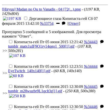
[Hiryuu] Madan no Ou to Vanadis - 04 [72(...).png
- (
1197 KB,
1429x804
)
Дергающиесе глаза
Копипаста-гей
Сб 07
февраля 2015 13:42:10
№33754
[
Ответ
]
Пропущено 5 сообщений и 5 изображений. Для просмотра
нажмите "Ответ".
Копипаста-гей
Пт 05 июня 2015 12:21:42
№34443
tumblr_matx1uIF9O1ry14qgo1_500[1].gif
- (
107 KB,
>>
500x281
)
Копипаста-гей
Пт 05 июня 2015 12:23:51
№34444
EyeTwitch_140x140[1].gif
- (
60 KB, 140x140
)
>>
Копипаста-гей
Пт 05 июня 2015 12:30:09
№34445
tumblr_m28wuzbr9L1qclt3z[1].gif
- (
250 KB, 500x280
)
>>
Копипаста-гей
Пт 05 июня 2015 12:30:50
№34446