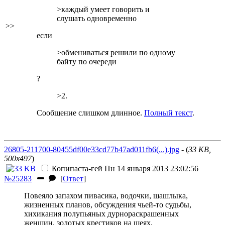
>каждый умеет говорить и
слушать одновременно
>>
если
>обмениваться решили по одному
байту по очереди
?
>2.
Сообщение слишком длинное.
Полный текст
.
26805-211700-80455df00e33cd77b47ad011fb6(...).jpg
- (
33 KB,
500x497
)
Копипаста-гей
Пн 14 января 2013 23:02:56
№25283
[
Ответ
]
Повеяло запахом пивасика, водочки, шашлыка,
жизненных планов, обсуждения чьей-то судьбы,
хихикания полупьяных дурнораскрашенных
женщин, золотых крестиков на шеях,