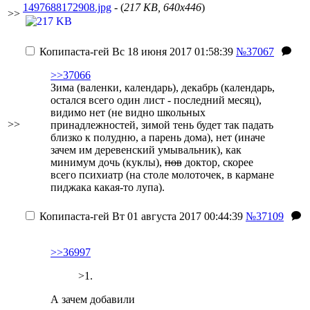
1497688172908.jpg
- (
217 KB, 640x446
)
>>
Копипаста-гей
Вс 18 июня 2017 01:58:39
№37067
>>37066
Зима (валенки, календарь), декабрь (календарь,
остался всего один лист - последний месяц),
видимо нет (не видно школьных
>>
принадлежностей, зимой тень будет так падать
близко к полудню, а парень дома), нет (иначе
зачем им деревенский умывальник), как
минимум дочь (куклы),
пов
доктор, скорее
всего психиатр (на столе молоточек, в кармане
пиджака какая-то лупа).
Копипаста-гей
Вт 01 августа 2017 00:44:39
№37109
>>36997
>1.
А зачем добавили