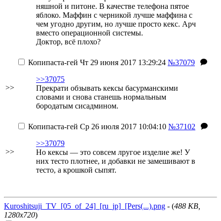
няшной и питоне. В качестве телефона пятое
яблоко. Маффин с черникой лучше маффина с
чем угодно другим, но лучше просто кекс. Арч
вместо операционной системы.
Доктор, всё плохо?
Копипаста-гей
Чт 29 июня 2017 13:29:24
№37079
>>37075
>>
Прекрати обзывать кексы басурманскими
словами и снова станешь нормальным
бородатым сисадмином.
Копипаста-гей
Ср 26 июля 2017 10:04:10
№37102
>>37079
>>
Но кексы — это совсем лругое изделие же! У
них тесто плотнее, и добавки не замешивают в
тесто, а крошкой сыпят.
Kuroshitsuji_TV_[05_of_24]_[ru_jp]_[Pers(...).png
- (
488 KB,
1280x720
)