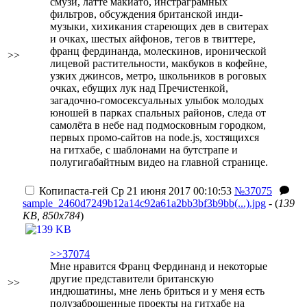
смузи, латте макиато, инстраграмных
фильтров, обсуждения британской инди-
музыки, хихикания стареющих дев в свитерах
и очках, шестых айфонов, тегов в твиттере,
франц фердинанда, молескинов, иронической
>>
лицевой растительности, макбуков в кофейне,
узких джинсов, метро, школьников в роговых
очках, ебущих лук над Пречистенкой,
загадочно-гомосексуальных улыбок молодых
юношей в парках спальных районов, следа от
самолёта в небе над подмосковным городком,
первых промо-сайтов на node.js, хостящихся
на гитхабе, с шаблонами на бутстрапе и
полугигабайтным видео на главной странице.
Копипаста-гей
Ср 21 июня 2017 00:10:53
№37075
sample_2460d7249b12a14c92a61a2bb3bf3b9bb(...).jpg
- (
139
KB, 850x784
)
>>37074
Мне нравится Франц Фердинанд и некоторые
другие представители британскую
>>
индюшатины, мне лень бриться и у меня есть
полузаброшенные проекты на гитхабе на