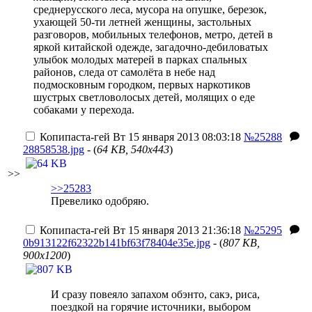
среднерусского леса, мусора на опушке, березок,
ухающей 50-ти летней женщины, застольных
разговоров, мобильных телефонов, метро, детей в
яркой китайской одежде, загадочно-дебиловатых
улыбок молодых матерей в парках спальных
районов, следа от самолёта в небе над
подмосковным городком, первых наркотиков
шустрых светловолосых детей, молящих о еде
собаками у перехода.
Копипаста-гей
Вт 15 января 2013 08:03:18
№25288
28858538.jpg
- (
64 KB, 540x443
)
>>
>>25283
Превелико одобряю.
Копипаста-гей
Вт 15 января 2013 21:36:18
№25295
0b913122f62322b141bf63f78404e35e.jpg
- (
807 KB,
900x1200
)
И сразу повеяло запахом обэнто, сакэ, риса,
поездкой на горячие источники, выбором