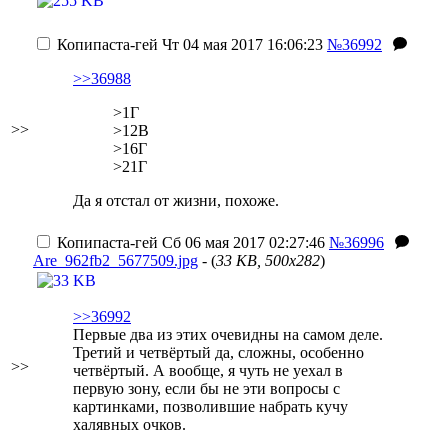
Копипаста-гей
Чт 04 мая 2017 16:06:23
№36992
>>36988
>1Г
>>
>12В
>16Г
>21Г
Да я отстал от жизни, похоже.
Копипаста-гей
Сб 06 мая 2017 02:27:46
№36996
Are_962fb2_5677509.jpg
- (
33 KB, 500x282
)
>>36992
Первые два из этих очевидны на самом деле.
Третий и четвёртый да, сложны, особенно
>>
четвёртый.
А вообще, я чуть не уехал в
первую зону, если бы не эти вопросы с
картинками, позволившие набрать кучу
халявных очков.