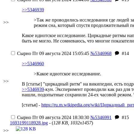
>>5346939
>Так же проводились исследования где людей з
>>
режим сна, который спустя продолжительный пе
Какое идиотское исследование. Циркадные ритмы напр
быть не могло. Не сомневаюсь, что многие показатели
Сырно
Пт 09 августа 2024 15:05:45
№5346968
#14
>>5346960
>Какое идиотское исследование.
>>
В [статье] "циркадный ритм" на википедии, есть по
>>5346939
-кун. Эксперимент проводили как раз для 
нашли, подопытные сохранили 24-ех часовой режим. 
[статья] -
https://ru.m.wikipedia.org/wiki/Циркадный_ри
Сырно
Пт 09 августа 2024 18:30:30
№5346991
#15
1693199118928.jpg
- (
128 KB, 1032x1457
)
>>