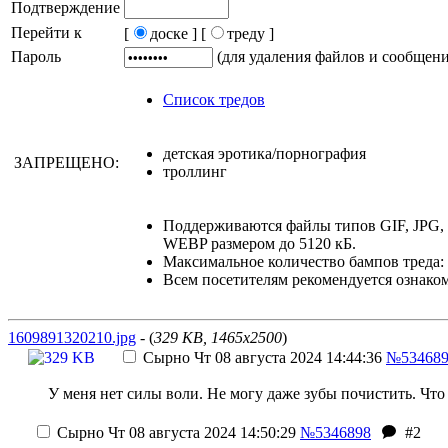
Подтверждение
Перейти к
[
доске ]
[
треду ]
Пароль
(для удаления файлов и сообщен
Список тредов
детская эротика/порнография
ЗАПРЕЩЕНО:
троллинг
Поддерживаются файлы типов GIF, JPG
WEBP размером до 5120 кБ.
Максимальное количество бампов треда: 
Всем посетителям рекомендуется ознако
1609891320210.jpg
- (
329 KB, 1465x2500
)
Сырно
Чт 08 августа 2024 14:44:36
№53468
У меня нет силы воли. Не могу даже зубы почистить. Что 
Сырно
Чт 08 августа 2024 14:50:29
№5346898
#2