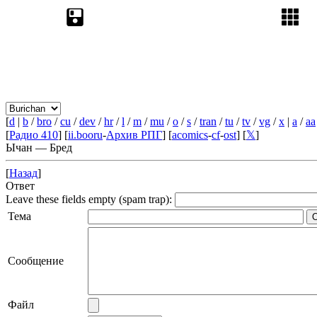
[
d
|
b
/
bro
/
cu
/
dev
/
hr
/
l
/
m
/
mu
/
o
/
s
/
tran
/
tu
/
tv
/
vg
/
x
|
a
/
aa
[
Радио 410
] [
ii.booru
-
Архив РПГ
] [
acomics
-
cf
-
ost
] [
𝕏
]
Ычан — Бред
[
Назад
]
Ответ
Leave these fields empty (spam trap):
Тема
Сообщение
Файл