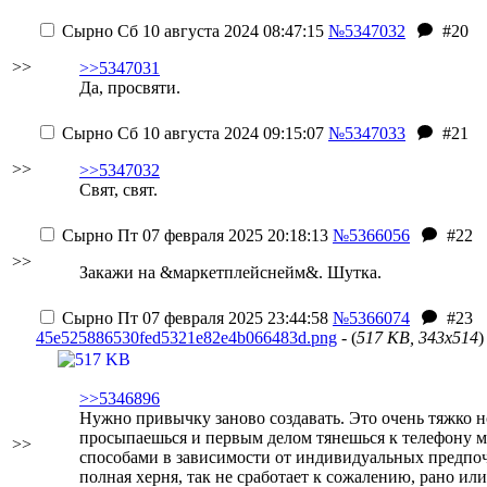
Сырно
Сб 10 августа 2024 08:47:15
№5347032
#20
>>
>>5347031
Да, просвяти.
Сырно
Сб 10 августа 2024 09:15:07
№5347033
#21
>>
>>5347032
Свят, свят.
Сырно
Пт 07 февраля 2025 20:18:13
№5366056
#22
>>
Закажи на &маркетплейснейм&. Шутка.
Сырно
Пт 07 февраля 2025 23:44:58
№5366074
#23
45e525886530fed5321e82e4b066483d.png
- (
517 KB, 343x514
)
>>5346896
Нужно привычку заново создавать. Это очень тяжко н
просыпаешься и первым делом тянешься к телефону ме
>>
способами в зависимости от индивидуальных предпочт
полная херня, так не сработает к сожалению, рано и