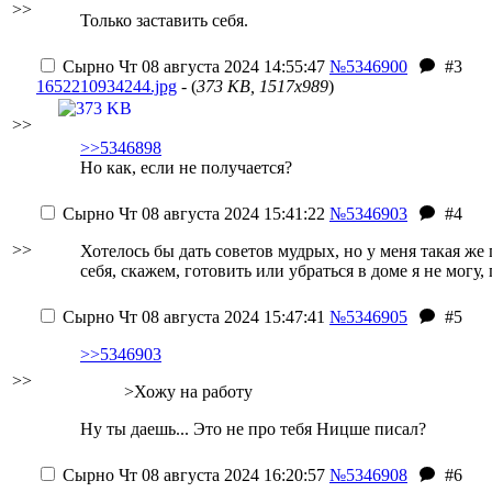
>>
Только заставить себя.
Сырно
Чт 08 августа 2024 14:55:47
№5346900
#3
1652210934244.jpg
- (
373 KB, 1517x989
)
>>
>>5346898
Но как, если не получается?
Сырно
Чт 08 августа 2024 15:41:22
№5346903
#4
>>
Хотелось бы дать советов мудрых, но у меня такая же
себя, скажем, готовить или убраться в доме я не могу
Сырно
Чт 08 августа 2024 15:47:41
№5346905
#5
>>5346903
>>
>Хожу на работу
Ну ты даешь... Это не про тебя Ницше писал?
Сырно
Чт 08 августа 2024 16:20:57
№5346908
#6