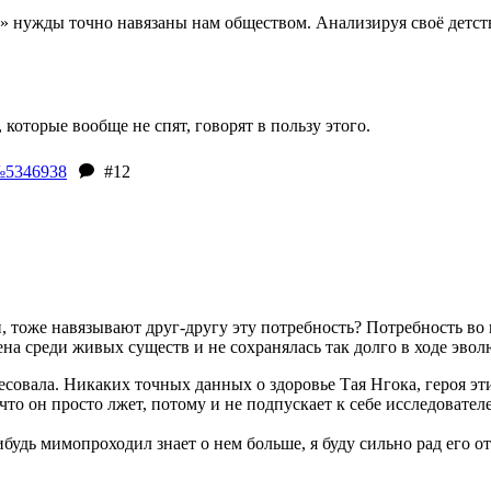
» нужды точно навязаны нам обществом. Анализируя своё детство
которые вообще не спят, говорят в пользу этого.
5346938
#12
 тоже навязывают друг-другу эту потребность? Потребность во в
ена среди живых существ и не сохранялась так долго в ходе эво
ресовала. Никаких точных данных о здоровье Тая Нгока, героя эти
 что он просто лжет, потому и не подпускает к себе исследовате
будь мимопроходил знает о нем больше, я буду сильно рад его от