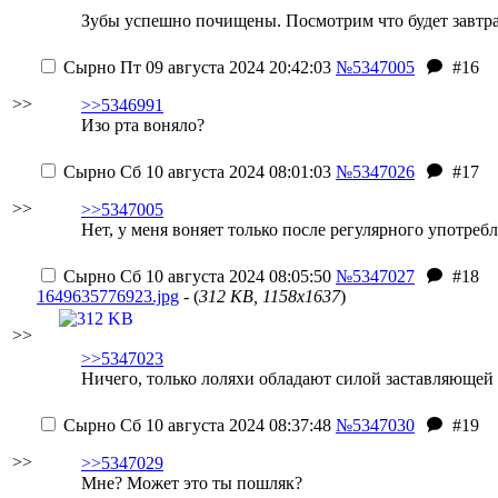
Зубы успешно почищены. Посмотрим что будет завтра
Сырно
Пт 09 августа 2024 20:42:03
№5347005
#16
>>
>>5346991
Изо рта воняло?
Сырно
Сб 10 августа 2024 08:01:03
№5347026
#17
>>
>>5347005
Нет, у меня воняет только после регулярного употреб
Сырно
Сб 10 августа 2024 08:05:50
№5347027
#18
1649635776923.jpg
- (
312 KB, 1158x1637
)
>>
>>5347023
Ничего, только лоляхи обладают силой заставляющей 
Сырно
Сб 10 августа 2024 08:37:48
№5347030
#19
>>
>>5347029
Мне? Может это ты пошляк?