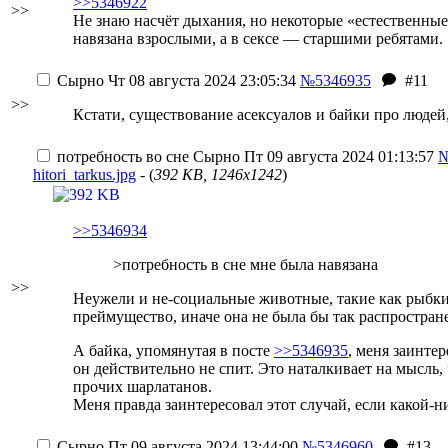
>>5346922
>>
Не знаю насчёт дыхания, но некоторые «естественные
навязана взрослыми, а в сексе — старшими ребятами.
Сырно
Чт 08 августа 2024 23:05:34
№5346935
#11
>>
Кстати, существование асексуалов и байки про людей, 
потребность во сне
Сырно
Пт 09 августа 2024 01:13:57
№
hitori_tarkus.jpg
- (
392 KB, 1246x1242
)
>>5346934
>потребность в сне мне была навязана
>>
Неужели и не-социальные животные, такие как рыбки,
преймущество, иначе она не была бы так распростран
А байка, упомянутая в посте
>>5346935
, меня заинте
он действительно не спит. Это наталкивает на мысль,
прочих шарлатанов.
Меня правда заинтересовал этот случай, если какой-ни
Сырно
Пт 09 августа 2024 13:44:00
№5346960
#13