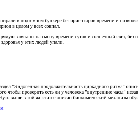
апирали в подземном бункере без ориентиров времени и позволя
риод в целом у всех совпал.
ямую завязаны на смену времени суток и солнечный свет, без не
 здоровья у этих людей упали.
драздел "Эндогенная продолжительность циркадного ритма" опи
того чтобы проверить есть ли у человека "внутренние часы" нез
Чуть выше в той же статье описан биохимический механизм об
тм