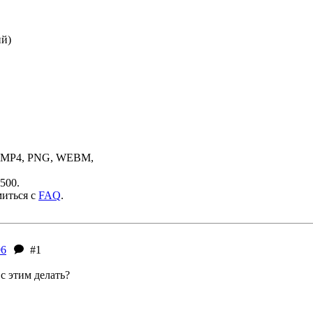
ий)
, MP4, PNG, WEBM,
500.
миться с
FAQ
.
96
#1
с этим делать?