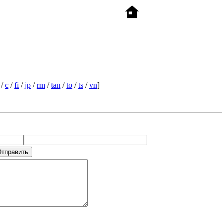
/
c
/
fi
/
jp
/
rm
/
tan
/
to
/
ts
/
vn
]