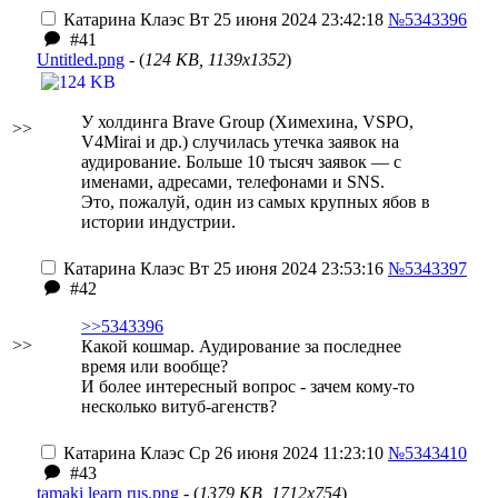
Катарина Клаэс
Вт 25 июня 2024 23:42:18
№5343396
#41
Untitled.png
- (
124 KB, 1139x1352
)
У холдинга Brave Group (Химехина, VSPO,
>>
V4Mirai и др.) случилась утечка заявок на
аудирование. Больше 10 тысяч заявок — с
именами, адресами, телефонами и SNS.
Это, пожалуй, один из самых крупных ябов в
истории индустрии.
Катарина Клаэс
Вт 25 июня 2024 23:53:16
№5343397
#42
>>5343396
>>
Какой кошмар. Аудирование за последнее
время или вообще?
И более интересный вопрос - зачем кому-то
несколько витуб-агенств?
Катарина Клаэс
Ср 26 июня 2024 11:23:10
№5343410
#43
tamaki learn rus.png
- (
1379 KB, 1712x754
)