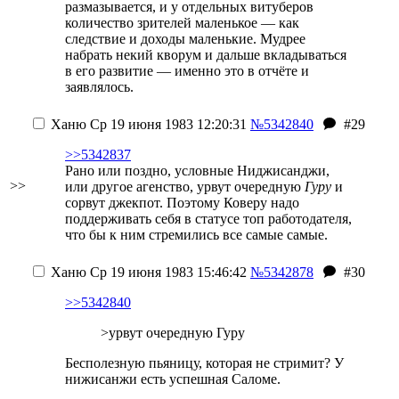
размазывается, и у отдельных витуберов
количество зрителей маленькое — как
следствие и доходы маленькие. Мудрее
набрать некий кворум и дальше вкладываться
в его развитие — именно это в отчёте и
заявлялось.
Ханю
Ср 19 июня 1983 12:20:31
№5342840
#29
>>5342837
Рано или поздно, условные Ниджисанджи,
>>
или другое агенство, урвут очередную
Гуру
и
сорвут джекпот. Поэтому Коверу надо
поддерживать себя в статусе топ работодателя,
что бы к ним стремились все самые самые.
Ханю
Ср 19 июня 1983 15:46:42
№5342878
#30
>>5342840
>урвут очередную Гуру
Бесполезную пьяницу, которая не стримит? У
нижисанжи есть успешная Саломе.