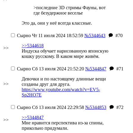
>
последние 3D стримы Фауны, вот
где безудержное веселье
Это да, они у неё всегда классные.
Сырно
Чт 11 июля 2024 18:52:59
№5344643
#70
>>5344618
>>
Индуска обучает нарисованную японскую
кошку русскому. В каком мире живём.
Сырно
Сб 13 июля 2024 21:52:20
№5344847
#71
Девочки и по настоящему длинные вещи
>>
созданы друг для друга.
https://www.youtube.com/watch?v=EV5-
Sp2HO7E
Сырно
Сб 13 июля 2024 22:29:58
№5344853
#72
>>5344847
>>
Мне нравится перспектива из-за спины,
прикольно придумали.