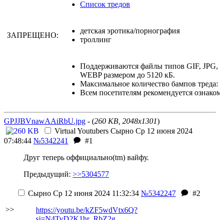
Список тредов
детская эротика/порнография
ЗАПРЕЩЕНО:
троллинг
Поддерживаются файлы типов GIF, JPG
WEBP размером до 5120 кБ.
Максимальное количество бампов треда: 
Всем посетителям рекомендуется ознако
GPJJBVnawAAiRbU.jpg
- (
260 KB, 2048x1301
)
Virtual Youtubers
Сырно
Ср 12 июня 2024
07:48:44
№5342241
#1
Друг теперь оффициально(tm) вайфу.
Предыдущий:
>>5304577
Сырно
Ср 12 июня 2024 11:32:34
№5342247
#2
>>
https://youtu.be/kZF5wdVtx6Q?
si=N4TyD2K1hr_RbZ2g