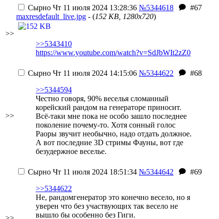
Сырно
Чт 11 июля 2024 13:28:36
№5344618
#67
maxresdefault_live.jpg
- (
152 KB, 1280x720
)
>>
>>5343410
https://www.youtube.com/watch?v=SdJbWIt2zZ0
Сырно
Чт 11 июля 2024 14:15:06
№5344622
#68
>>5344594
Честно говоря, 90% веселья сломанный
корейский рандом на генераторе приносит.
>>
Всё-таки мне пока не особо зашло последнее
поколение почему-то.
Хотя сонный голос
Раоры звучит необычно, надо отдать должное.
А вот последние 3D стримы Фауны, вот где
безудержное веселье.
Сырно
Чт 11 июля 2024 18:51:34
№5344642
#69
>>5344622
Не, рандомгенератор это конечно весело, но я
уверен что без участвующих так весело не
вышло бы
особенно без Гиги
.
>>