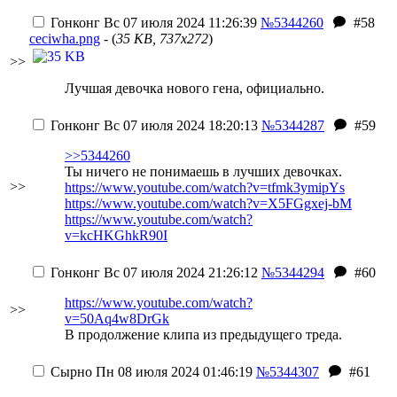
Гонконг
Вс 07 июля 2024 11:26:39
№5344260
#58
ceciwha.png
- (
35 KB, 737x272
)
>>
Лучшая девочка нового гена, официально.
Гонконг
Вс 07 июля 2024 18:20:13
№5344287
#59
>>5344260
Ты ничего не понимаешь в лучших девочках.
>>
https://www.youtube.com/watch?v=tfmk3ymipYs
https://www.youtube.com/watch?v=X5FGgxej-bM
https://www.youtube.com/watch?
v=kcHKGhkR90I
Гонконг
Вс 07 июля 2024 21:26:12
№5344294
#60
https://www.youtube.com/watch?
>>
v=50Aq4w8DrGk
В продолжение клипа из предыдущего треда.
Сырно
Пн 08 июля 2024 01:46:19
№5344307
#61