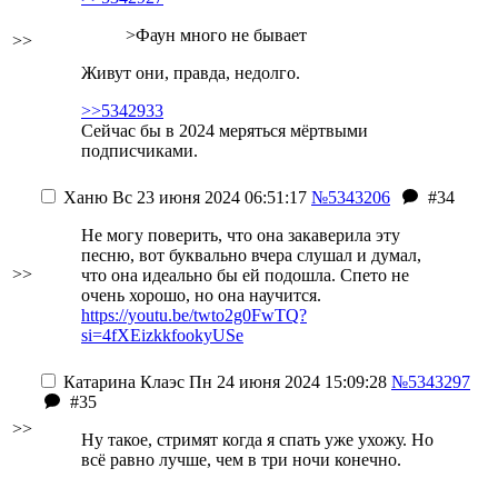
>Фаун много не бывает
>>
Живут они, правда, недолго.
>>5342933
Сейчас бы в 2024 меряться мёртвыми
подписчиками.
Ханю
Вс 23 июня 2024 06:51:17
№5343206
#34
Не могу поверить, что она закаверила эту
песню, вот буквально вчера слушал и думал,
>>
что она идеально бы ей подошла.
Спето не
очень хорошо, но она научится.
https://youtu.be/twto2g0FwTQ?
si=4fXEizkkfookyUSe
Катарина Клаэс
Пн 24 июня 2024 15:09:28
№5343297
#35
>>
Ну такое, стримят когда я спать уже ухожу. Но
всё равно лучше, чем в три ночи конечно.