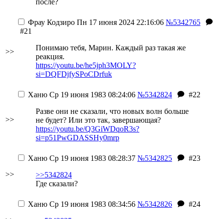
после?
Фрау Кодзиро
Пн 17 июня 2024 22:16:06
№5342765
#21
Понимаю тебя, Марин. Каждый раз такая же
>>
реакция.
https://youtu.be/he5jph3MOLY?
si=DQFDjfySPoCDrfuk
Ханю
Ср 19 июня 1983 08:24:06
№5342824
#22
Разве они не сказали, что новых волн больше
>>
не будет? Или это так, завершающая?
https://youtu.be/Q3GiWDqoR3s?
si=p51PwGDASSHy0mrp
Ханю
Ср 19 июня 1983 08:28:37
№5342825
#23
>>
>>5342824
Где сказали?
Ханю
Ср 19 июня 1983 08:34:56
№5342826
#24