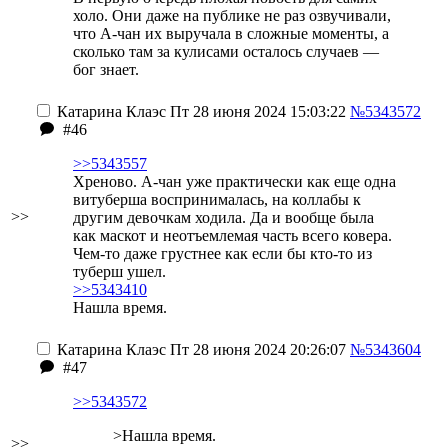
холо. Они даже на публике не раз озвучивали,
что А-чан их выручала в сложные моменты, а
сколько там за кулисами осталось случаев —
бог знает.
Катарина Клаэс
Пт 28 июня 2024 15:03:22
№5343572
#46
>>5343557
Хреново. А-чан уже практически как еще одна
витуберша воспринималась, на коллабы к
>>
другим девочкам ходила. Да и вообще была
как маскот и неотъемлемая часть всего ковера.
Чем-то даже грустнее как если бы кто-то из
туберш ушел.
>>5343410
Нашла время.
Катарина Клаэс
Пт 28 июня 2024 20:26:07
№5343604
#47
>>5343572
>Нашла время.
>>