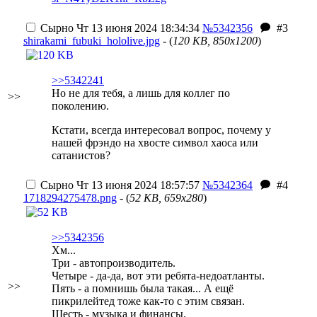
Сырно
Чт 13 июня 2024 18:34:34
№5342356
#3
shirakami_fubuki_hololive.jpg
- (
120 KB, 850x1200
)
>>5342241
Но не для тебя, а лишь для коллег по
>>
поколению.
Кстати, всегда интересовал вопрос, почему у
нашей фрэндо на хвосте символ хаоса или
сатанистов?
Сырно
Чт 13 июня 2024 18:57:57
№5342364
#4
1718294275478.png
- (
52 KB, 659x280
)
>>5342356
Хм...
Три - автопроизводитель.
Четыре - да-да, вот эти ребята-недоатланты.
>>
Пять - а помнишь была такая...
А ещё
пикрилейтед тоже как-то с этим связан.
Шесть - музыка и финансы.