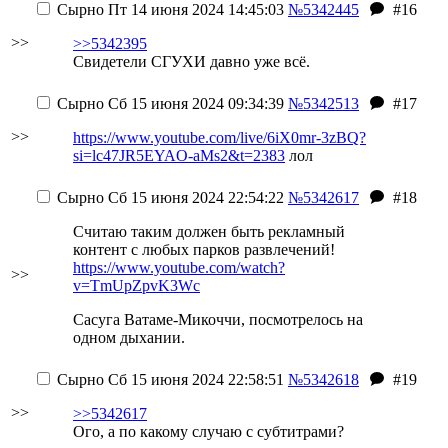
Сырно
Пт 14 июня 2024 14:45:03
№5342445
#16
>>
>>5342395
Свидетели СГУХИ давно уже всё.
Сырно
Сб 15 июня 2024 09:34:39
№5342513
#17
>>
https://www.youtube.com/live/6iX0mr-3zBQ?
si=lc47JR5EYAO-aMs2&t=2383
лол
Сырно
Сб 15 июня 2024 22:54:22
№5342617
#18
Считаю таким должен быть рекламный
контент с любых парков развлечений!
https://www.youtube.com/watch?
>>
v=TmUpZpvK3Wc
Сасуга Ватаме-Микоччи, посмотрелось на
одном дыхании.
Сырно
Сб 15 июня 2024 22:58:51
№5342618
#19
>>
>>5342617
Ого, а по какому случаю с субтитрами?