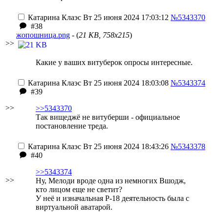
Катарина Клаэс
Вт 25 июня 2024 17:03:12
№5343370
#38
жопошница.png
- (
21 KB, 758x215
)
>>
Какие у ваших витуберок опросы интересные.
Катарина Клаэс
Вт 25 июня 2024 18:03:08
№5343374
#39
>>
>>5343370
Так вищеджё не витуберши - официальное
постановление треда.
Катарина Клаэс
Вт 25 июня 2024 18:43:26
№5343378
#40
>>5343374
>>
Ну, Мелоди вроде одна из немногих Вшодж,
кто лицом еще не светит?
У неё и изначальная Р-18 деятельность была с
виртуальной аватарой.