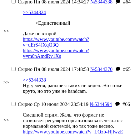
Сырно
Пн 08 июля 2024 14:34:27
№5344338
#64
>>5344324
>Единственный
>>
Даже не второй.
https://www.youtube.com/watch?
v=uErS4JXqQ3Q
https://www.youtube.com/watch?
v=m6nAmdRv1Xs
Сырно
Пн 08 июля 2024 17:48:53
№5344370
#65
>>5344338
>>
Ну, у меня, раньше я таких не видел. Это тоже
круто
, но это уже не handcam
.
Сырно
Ср 10 июля 2024 23:54:19
№5344594
#66
Смешной стрим. Жаль, что формат не
>>
позволяет регулярно организовывать чего-то с
нормальной системой, но так тоже весело.
https://www.youtube.com/watch?v=LQzb-HjIwzE