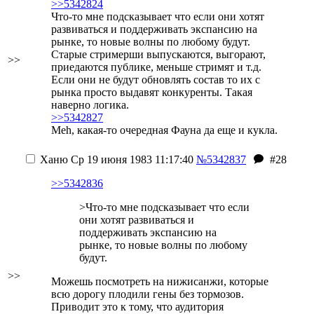
>>5342824
Что-то мне подсказывает что если они хотят
развиваться и поддерживать экспансию на
рынке, то новые волны по любому будут.
Старые стримерши выпускаются, выгорают,
>>
приедаются публике, меньше стримят и т.д.
Если они не будут обновлять состав то их с
рынка просто выдавят конкуренты. Такая
наверно логика.
>>5342827
Meh, какая-то очередная Фауна да еще и кукла.
Ханю
Ср 19 июня 1983 11:17:40
№5342837
#28
>>5342836
>Что-то мне подсказывает что если
они хотят развиваться и
поддерживать экспансию на
рынке, то новые волны по любому
будут.
>>
Можешь посмотреть на нижисанжи, которые
всю дорогу плодили гены без тормозов.
Приводит это к тому, что аудитория