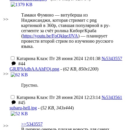
Тамаки Фумино — витуберша из
>>
Ниджисанджи, которая стримит с png
картинкой в 360p, ставшая популярной в ру-
сегменте за счёт ролика КиборгКраба
(
https://youtu.be/FoQklqeJJVA
) — планирует
провести второй стрим по изучению русского
языка.
Катарина Клаэс
Пт 28 июня 2024 12:01:38
№5343557
#44
GRJF9AdbAAAhFOj.png
- (
62 KB, 850x1200
)
>>
Грустно.
Катарина Клаэс
Пт 28 июня 2024 12:23:14
№5343561
#45
subaru-hell.jpg
- (
52 KB, 343x444
)
>>5343557
>>
В первую очередь плохая новость для самих