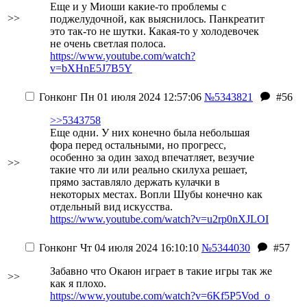
Еще и у Миоши какие-то проблемы с
>>
поджелудочной, как выяснилось. Панкреатит
это так-то не шутки. Какая-то у холодевочек
не очень светлая полоса.
https://www.youtube.com/watch?
v=bXHnE5J7B5Y
Гонконг
Пн 01 июля 2024 12:57:06
№5343821
#56
>>5343758
Еще одни. У них конечно была небольшая
фора перед остальными, но прогресс,
особенно за один заход впечатляет, везучие
>>
такие что ли или реально скилуха решает,
прямо заставляло держать кулачки в
некоторых местах. Вопли Шубы конечно как
отдельный вид искусства.
https://www.youtube.com/watch?v=u2rp0nXJLOI
Гонконг
Чт 04 июля 2024 16:10:10
№5344030
#57
Забавно что Окаюн играет в такие игры так же
>>
как я
плохо
.
https://www.youtube.com/watch?v=6Kf5P5Vod_o