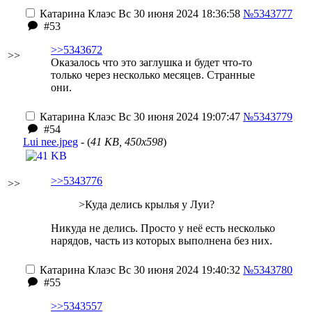
Катарина Клаэс
Вс 30 июня 2024 18:36:58
№5343777
#53
>>5343672
>>
Оказалось что это заглушка и будет что-то
только через несколько месяцев. Странные
они.
Катарина Клаэс
Вс 30 июня 2024 19:07:47
№5343779
#54
Lui nee.jpeg
- (
41 KB, 450x598
)
>>5343776
>>
>Куда делись крылья у Луи?
Никуда не делись. Просто у неё есть несколько
нарядов, часть из которых выполнена без них.
Катарина Клаэс
Вс 30 июня 2024 19:40:32
№5343780
#55
>>5343557