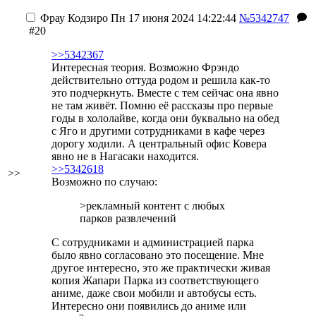
Фрау Кодзиро
Пн 17 июня 2024 14:22:44
№5342747
#20
>>5342367
Интересная теория. Возможно Фрэндо
действительно оттуда родом и решила как-то
это подчеркнуть. Вместе с тем сейчас она явно
не там живёт. Помню её рассказы про первые
годы в хололайве, когда они буквально на обед
с Яго и другими сотрудниками в кафе через
дорогу ходили. А центральный офис Ковера
явно не в Нагасаки находится.
>>5342618
>>
Возможно по случаю:
>рекламный контент с любых
парков развлечений
С сотрудниками и администрацией парка
было явно согласовано это посещение. Мне
другое интересно, это же практически живая
копия Жапари Парка из соответствующего
аниме, даже свои мобили и автобусы есть.
Интересно они появились до аниме или