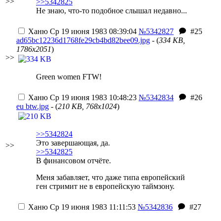
>>
>>5342825
Не знаю, что-то подобное слышал недавно...
Ханю
Ср 19 июня 1983 08:39:04
№5342827
#25
ad65bc12236d1768fe29cb4bd82bee09.jpg
- (
334 KB,
1786x2051
)
>>
Green women FTW!
Ханю
Ср 19 июня 1983 10:48:23
№5342834
#26
eu btw.jpg
- (
210 KB, 768x1024
)
>>5342824
Это завершающая, да.
>>
>>5342825
В финансовом отчёте.
Меня забавляет, что даже типа европейский
ген стримит не в европейскую таймзону.
Ханю
Ср 19 июня 1983 11:11:53
№5342836
#27