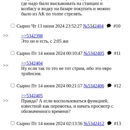
где надо было выскакивать на станции и
колбасу и водку на базаре покупать и можно
было из АК по толпе стрелять.
Сырно
Чт 13 июня 2024 23:52:27
№5342404
#10
>>
>>5342398
Это он и есть, с 2:05 жи
Сырно
Пт 14 июня 2024 00:10:47
№5342405
#11
>>5342404
>>
Ну если так то это не тот стрим, ибо это евро
трэйнсим.
Сырно
Пт 14 июня 2024 00:21:17
№5342406
#12
>>5342405
>>
Правда? А если воспользоваться функцией,
известной как перемотка, и начать просмотр с
обозначенного времени?
Сырно
Пт 14 июня 2024 02:13:56
№5342412
#13