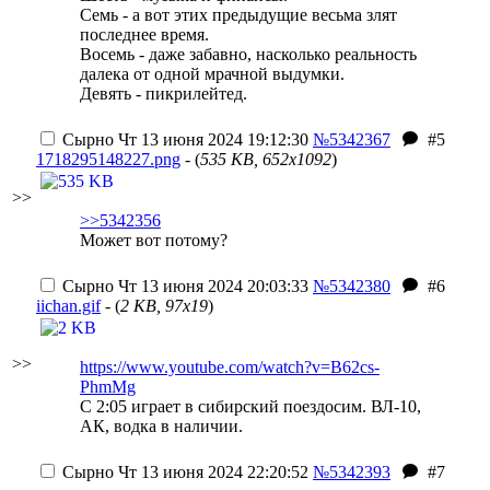
Семь - а вот этих предыдущие весьма злят
последнее время.
Восемь - даже забавно, насколько реальность
далека от одной мрачной выдумки.
Девять - пикрилейтед.
Сырно
Чт 13 июня 2024 19:12:30
№5342367
#5
1718295148227.png
- (
535 KB, 652x1092
)
>>
>>5342356
Может вот потому?
Сырно
Чт 13 июня 2024 20:03:33
№5342380
#6
iichan.gif
- (
2 KB, 97x19
)
>>
https://www.youtube.com/watch?v=B62cs-
PhmMg
С 2:05 играет в сибирский поездосим. ВЛ-10,
АК, водка в наличии.
Сырно
Чт 13 июня 2024 22:20:52
№5342393
#7