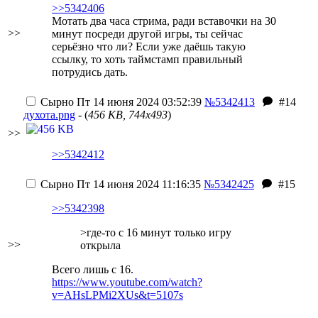
>>5342406
Мотать два часа стрима, ради вставочки на 30
>>
минут посреди другой игры, ты сейчас
серьёзно что ли? Если уже даёшь такую
ссылку, то хоть таймстамп правильный
потрудись дать.
Сырно
Пт 14 июня 2024 03:52:39
№5342413
#14
духота.png
- (
456 KB, 744x493
)
>>
>>5342412
Сырно
Пт 14 июня 2024 11:16:35
№5342425
#15
>>5342398
>где-то с 16 минут только игру
>>
открыла
Всего лишь с 16.
https://www.youtube.com/watch?
v=AHsLPMi2XUs&t=5107s