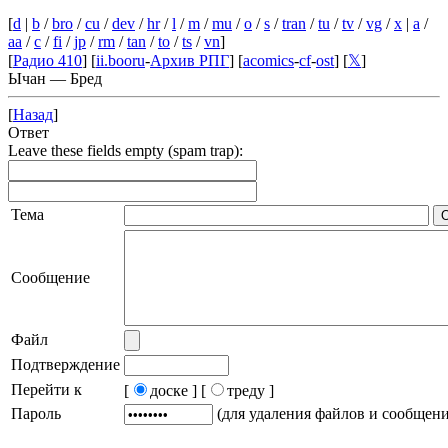
[
d
|
b
/
bro
/
cu
/
dev
/
hr
/
l
/
m
/
mu
/
o
/
s
/
tran
/
tu
/
tv
/
vg
/
x
|
a
/
aa
/
c
/
fi
/
jp
/
rm
/
tan
/
to
/
ts
/
vn
]
[
Радио 410
] [
ii.booru
-
Архив РПГ
] [
acomics
-
cf
-
ost
] [
𝕏
]
Ычан — Бред
[
Назад
]
Ответ
Leave these fields empty (spam trap):
Тема
Сообщение
Файл
Подтверждение
Перейти к
[
доске ]
[
треду ]
Пароль
(для удаления файлов и сообщен