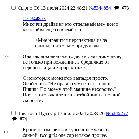
Сырно
Сб 13 июля 2024 22:48:21
№5344854
#73
>>5344853
Микоччи драйвинг это отдельный мем всего
хололайва еще со времён гта.
>Мне нравится перспектива из-за
спины, прикольно придумали.
>>
Она так довольно часто делает, на самом деле,
не только при вождении, в бродилках от
первого лица и хорорах тоже.
С некоторых моментов выпадал просто.
Особенно - "Не нравится мне эти Пшшш
Пшшш. По-моему, этой машине нехорошо." -
После того как влетела в отбойник на полной
скорости.
Такатоси Цуда
Ср 17 июля 2024 20:39:26
№5345257
#74
Крони оказывается в курсе про мужика с
>>
банкой, two girls one cup и такое прочее.