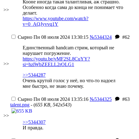
Кооне иногда такая талантливая, аж страшно.
Особенно когда сама до конца не понимает что
>>
делает.
https://www.youtube.com/watch?
v=0_AQJyvvq1Y
Сырно
Пн 08 июля 2024 13:30:15
№5344324
#62
Единственный handcam стрим, который не
нарушает погружение.
https://youtu.be/vMF2SL8CuYY?
>>
si=hzlWbZEELL2rOLG1
>>5344287
Очень крутой голос у неё, но что-то надоел
мне быстро, не знаю почему.
Сырно
Пн 08 июля 2024 13:35:16
№5344325
#63
talent.png
- (
655 KB, 542x543
)
>>
>>5344307
И правда.