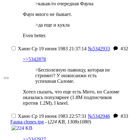
>какая-то очередная Фауна
Фаун много не бывает.
>да еще и кукла
Even better.
Ханю
Ср 19 июня 1983 21:37:14
№5342933
#32
>>5342878
>Бесполезную пьяницу, которая не
стримит? У нижисанжи есть
>>
успешная Саломе.
Хотел сказать, что еще есть Мито, но Саломе
оказалась популярнее (1.8M подписчиков
против 1.2М), I kneel.
Ханю
Ср 19 июня 1983 22:57:31
№5342946
#33
Fauna clones.jpg
- (
224 KB, 1308x1080
)
>>5342927