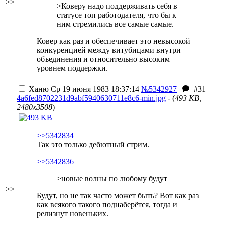
>>
>Коверу надо поддерживать себя в
статусе топ работодателя, что бы к
ним стремились все самые самые.
Ковер как раз и обеспечивает это невысокой
конкуренцией между витубицами внутри
объединения и относительно высоким
уровнем поддержки.
Ханю
Ср 19 июня 1983 18:37:14
№5342927
#31
4a6fed8702231d9abf5940630711e8c6-min.jpg
- (
493 KB,
2480x3508
)
>>5342834
Так это только дебютный стрим.
>>5342836
>новые волны по любому будут
>>
Будут, но не так часто может быть? Вот как раз
как всякого такого поднаберётся, тогда и
релизнут новеньких.