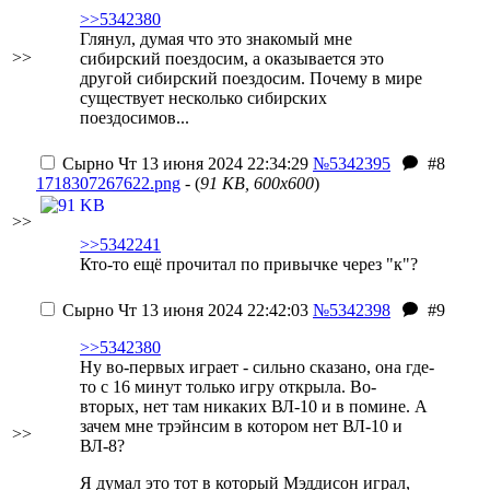
>>5342380
Глянул, думая что это знакомый мне
>>
сибирский поездосим, а оказывается это
другой сибирский поездосим. Почему в мире
существует несколько сибирских
поездосимов...
Сырно
Чт 13 июня 2024 22:34:29
№5342395
#8
1718307267622.png
- (
91 KB, 600x600
)
>>
>>5342241
Кто-то ещё прочитал по привычке через "к"?
Сырно
Чт 13 июня 2024 22:42:03
№5342398
#9
>>5342380
Ну во-первых играет - сильно сказано, она где-
то с 16 минут только игру открыла. Во-
вторых, нет там никаких ВЛ-10 и в помине. А
зачем мне трэйнсим в котором нет ВЛ-10 и
>>
ВЛ-8?
Я думал это тот в который Мэддисон играл,