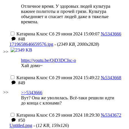
Отличное время. У здоровых людей культура
важнее политоты и прочей грязи. Культура
объединяет и спасает людей даже в тяжелые
времена.
Катарина Клаэс
Сб 29 июня 2024 15:00:07
№5343666
#48
1719658646659576.jpg
- (
2349 KB, 2000x2828
)
>>
https://youtu.be/QjD3DCIsc-o
Хай домо~
Катарина Клаэс
Сб 29 июня 2024 15:49:22
№5343668
#49
>>
>>5343666
Вут? Она же уволилась. Всё-таки решили идти
до конца с клонами?
Катарина Клаэс
Сб 29 июня 2024 18:29:30
№5343672
#50
Untitled.png
- (
12 KB, 159x126
)