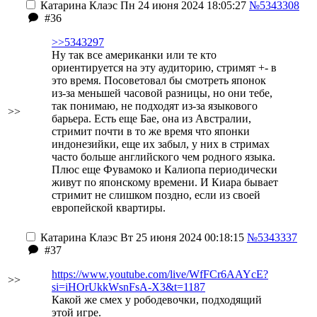
Катарина Клаэс
Пн 24 июня 2024 18:05:27
№5343308
#36
>>5343297
Ну так все американки или те кто
ориентируется на эту аудиторию, стримят +- в
это время. Посоветовал бы смотреть японок
из-за меньшей часовой разницы, но они тебе,
так понимаю, не подходят из-за языкового
>>
барьера. Есть еще Бае, она из Австралии,
стримит почти в то же время что японки
индонезийки, еще их забыл, у них в стримах
часто больше английского чем родного языка
.
Плюс еще Фувамоко и Калиопа периодически
живут по японскому времени. И Киара бывает
стримит не слишком поздно, если из своей
европейской квартиры.
Катарина Клаэс
Вт 25 июня 2024 00:18:15
№5343337
#37
https://www.youtube.com/live/WfFCr6AAYcE?
>>
si=iHOrUkkWsnFsA-X3&t=1187
Какой же смех у рободевочки, подходящий
этой игре.