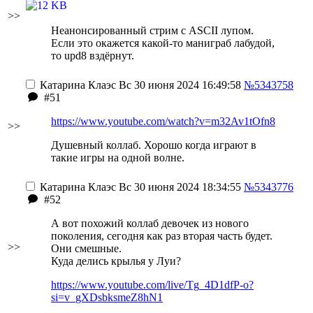
>>
Неанонсированный стрим с ASCII лупом.
Если это окажется какой-то маниграб лабудой,
то upd8 вздёрнут.
Катарина Клаэс
Вс 30 июня 2024 16:49:58
№5343758
#51
https://www.youtube.com/watch?v=m32Av1tOfn8
>>
Душевный коллаб. Хорошо когда играют в
такие игры на одной волне.
Катарина Клаэс
Вс 30 июня 2024 18:34:55
№5343776
#52
А вот похожий коллаб девочек из нового
поколения, сегодня как раз вторая часть будет.
>>
Они смешные.
Куда делись крылья у Луи?
https://www.youtube.com/live/Tg_4D1dfP-o?
si=v_gXDsbksmeZ8hN1