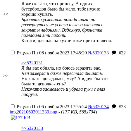
Я же сказала, что принесу. А одних
бутербродов было бы мало, тебе нужно
>>
хорошо кушать.
Брюнетка услышала позади шаги, но
развернуться не успела и глаза оказались
закрыты ладонями. Вздохнув, брюнетка
погладила эти ладони.
Кстати, для нас на кухне тоже приготовлено.
Рэцуко
Пн 06 ноября 2023 17:45:29
№5320133
#22
>>5320131
Я бы вас обняла, но боюсь заразить вас.
Чен замерла и даже перестала дышать.
>>
Но как ты догадалась, мяу? А вдруг бы это
была та девочка-тень?
Некомата засмеялась и убрала руки с глаз
подруги.
Рэцуко
Пн 06 ноября 2023 17:55:24
№5320134
#23
img20210603011339.png
- (
177 KB, 565x704
)
>>5320133