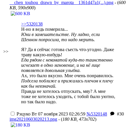
__chen_touhou_drawn_by_marota__1361d47a1(...).png
- (
600
KB, 590x900
)
>>5320138
Н-но я ведь померила...
Юки в замешательстве. Ну ладно, если
Шеннон попросила, то надо мерить.
Я? Да я сейчас готова съесть что-угодно. Даже
>>
траву какую-нибудь!
Еда рядом с некоматой куда-то таинственно
исчезает в одно мгновение, и на нё лице
появляется довольная улыбка.
Ах, это было вкусно. Мне очень понравилось.
Подсела поближе и прижалась плечом к плечу
как бы невзначай.
Правда не хотелось отпускать, мяу? А мне
тоже не хотелось уходить, с тобой было уютно,
но так было надо.
Рэцуко
Вт 07 ноября 2023 02:26:59
№5320148
#30
img20210603020213.png
- (
180 KB, 473x702
)