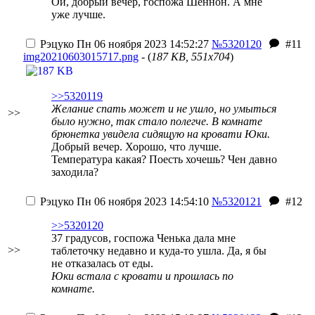
Ой, добрый вечер, госпожа Шеннон. А мне
уже лучше.
Рэцуко
Пн 06 ноября 2023 14:52:27
№5320120
#11
img20210603015717.png
- (
187 KB, 551x704
)
>>5320119
Желание спать может и не ушло, но умыться
>>
было нужно, так стало полегче. В комнате
брюнетка увидела сидящую на кровати Юки.
Добрый вечер. Хорошо, что лучше.
Температура какая? Поесть хочешь? Чен давно
заходила?
Рэцуко
Пн 06 ноября 2023 14:54:10
№5320121
#12
>>5320120
37 градусов, госпожа Ченька дала мне
>>
таблеточку недавно и куда-то ушла. Да, я бы
не отказалась от еды.
Юки встала с кровати и прошлась по
комнате.