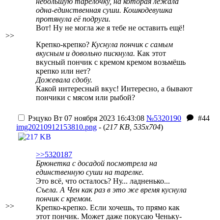
небольшую тарелочку, на которая лежала
одна-единственная суши. Кошкодевушка
протянула её подруги.
Вот! Ну не могла же я тебе не оставить ещё!
>>
Крепко-крепко?
Куснула пончик с самым
вкусным и довольно пискнула.
Как этот
вкусный пончик с кремом кремом возьмёшь
крепко или нет?
Дожевала сдобу.
Какой интересный вкус! Интересно, а бывают
пончики с мясом или рыбой?
Рэцуко
Вт 07 ноября 2023 16:43:08
№5320190
#44
img20210912153810.png
- (
217 KB, 535x704
)
>>5320187
Брюнетка с досадой посмотрела на
единственную суши на тарелке.
Это всё, что осталось? Ну... ладненько...
Съела. А Чен как раз в это же время куснула
пончик с кремом.
>>
Крепко-крепко. Если хочешь, то прямо как
этот пончик. Может даже покусаю Ченьку-