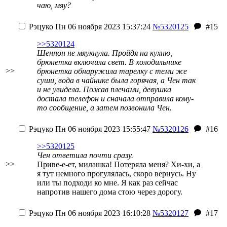
чаю, мяу?
Рэцуко
Пн 06 ноября 2023 15:37:24
№5320125
#15
>>5320124
Шеннон не мяукнула. Пройдя на кухню,
брюнетка включила свет. В холодильнике
>>
брюнетка обнаружила тарелку с теми же
суши, вода в чайнике была горячая, а Чен так
и не увидела. Пожав плечами, девушка
достала телефон и сначала отправила кому-
то сообщение, а затем позвонила Чен.
Рэцуко
Пн 06 ноября 2023 15:55:47
№5320126
#16
>>5320125
Чен ответила почти сразу.
>>
Приве-е-ет, милашка! Потеряла меня? Хи-хи, а
я тут немного прогулялась, скоро вернусь. Ну
или ты подходи ко мне. Я как раз сейчас
напротив нашего дома стою через дорогу.
Рэцуко
Пн 06 ноября 2023 16:10:28
№5320127
#17