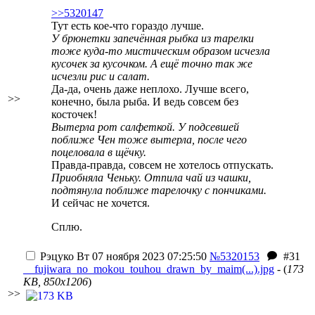
>>5320147
Тут есть кое-что гораздо лучше.
У брюнетки запечённая рыбка из тарелки
тоже куда-то мистическим образом исчезла
кусочек за кусочком. А ещё точно так же
исчезли рис и салат.
Да-да, очень даже неплохо. Лучше всего,
>>
конечно, была рыба. И ведь совсем без
косточек!
Вытерла рот салфеткой. У подсевшей
поближе Чен тоже вытерла, после чего
поцеловала в щёчку.
Правда-правда, совсем не хотелось отпускать.
Приобняла Ченьку. Отпила чай из чашки,
подтянула поближе тарелочку с пончиками.
И сейчас не хочется.
Сплю.
Рэцуко
Вт 07 ноября 2023 07:25:50
№5320153
#31
__fujiwara_no_mokou_touhou_drawn_by_maim(...).jpg
- (
173
KB, 850x1206
)
>>