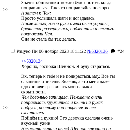
Значит обнимашки можно будет потом, когда
поправишься. Так что поправляйся поскорее.
>>
А затем к Чен:
Просто услышала шаги и догадалась.
После этого, когда руки с глаз были убраны,
брюнетка развернулась, подхватила и немного
покружила Чен.
Она не стала бы так делать.
Рэцуко
Пн 06 ноября 2023 18:11:22
№5320136
#24
>>5320134
Хорошо, госпожа Шеннон. Я буду стараться.
Эх, теперь к тебе и не подкрасться, мяу. Всё ты
слышишь и знаешь. Знаешь, а это меня даже
вдохновляет развивать мои навыки
скрытности.
Чен довольно запищала. Некомате очень
понравилась кружиться и быть на руках
>>
подруги, поэтому она покрепче за неё
схватилась.
Пойдём на кухню! Это девочка сделала очень
вкусный ужин.
Некомата встала перед Шеннон внезапно на