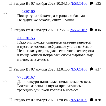
Рэцуко
Вт 07 ноября 2023 10:34:10
№5320166
#35
>>5320160
>>
Пожар тушат баками, а сердца - собаками
Не будьте же баками, ешьте Койши
Рэцуко
Вт 07 ноября 2023 11:56:32
№5320167
#36
>>5320155
Юккури, похоже, оказалась навечно запертой
>>
в пустоте космоса, всё дальше улетая от Земли.
Не в силах умереть, даже если того желает, она
в конце концов покрылась слоем сырного льда
и перестала думать.
Рэцуко
Вт 07 ноября 2023 12:01:50
№5320168
#37
>>5320167
>>
Да, и юккури напиталась ненавистью ко всем.
Вот так маленькая шутка превратилась в
трагедию одинокой головы в космосе.
Рэцуко
Вт 07 ноября 2023 12:03:43
№5320169
#38