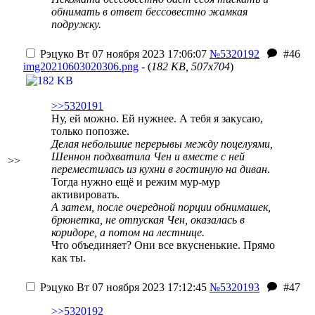
обнимать в ответ бессовестно жамкая
подружку.
Рэцуко
Вт 07 ноября 2023 17:06:07
№5320192
#46
img20210603020306.png
- (
182 KB, 507x704
)
>>5320191
Ну, ей можно. Ей нужнее. А тебя я закусаю,
только попозже.
Делая небольшие перерывы между поцелуями,
Шеннон подхватила Чен и вместе с ней
>>
переместилась из кухни в гостиную на диван.
Тогда нужно ещё и режим мур-мур
активировать.
А затем, после очередной порции обнимашек,
брюнетка, не отпуская Чен, оказалась в
коридоре, а потом на лестнице.
Что объединяет? Они все вкусненькие. Прямо
как ты.
Рэцуко
Вт 07 ноября 2023 17:12:45
№5320193
#47
>>5320192