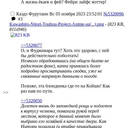
А жизнь ёкаев и фей? Фейри лайфс мэттер!
Каэдэ Фурутани
Вс 05 ноября 2023 23:52:01
№5320096
#3
Kawashiro-Nitori-Touhou-Project-Anime-su(...).png
- (
823 KB,
811x946
)
>>5320077
О, и Фудживара тут? Хоть это здорово, с ней
бы действительно поболтать!
Немного обрадовавшись (на общем далеко не
радостном фоне), каппа принялась более
подробно просматривать сводки, уже не
связанные напрямую данными о погоде.
Похоже, эта блондинка где-то на Койши! Как
раз нам по пути.
>>
>>5320050
Долетев вновь до заповедной рощи и подлетев
к корпусу челнока, помахала рукой перед
местом, которое в данный момент было
выбрано его хозяйкой в качестве двери. Как
Нитори полагала (и втайне прикидывала