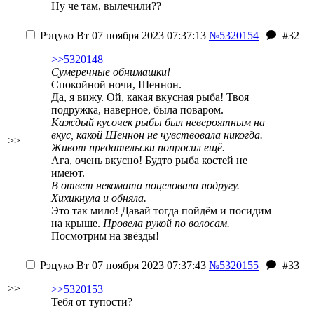
Ну че там, вылечили??
Рэцуко
Вт 07 ноября 2023 07:37:13
№5320154
#32
>>5320148
Сумеречные обнимашки!
Спокойной ночи, Шеннон.
Да, я вижу. Ой, какая вкусная рыба! Твоя
подружка, наверное, была поваром.
Каждый кусочек рыбы был невероятным на
вкус, какой Шеннон не чувствовала никогда.
>>
Живот предательски попросил ещё.
Ага, очень вкусно! Будто рыба костей не
имеют.
В ответ некомата поцеловала подругу.
Хихикнула и обняла.
Это так мило! Давай тогда пойдём и посидим
на крыше.
Провела рукой по волосам.
Посмотрим на звёзды!
Рэцуко
Вт 07 ноября 2023 07:37:43
№5320155
#33
>>
>>5320153
Тебя от тупости?