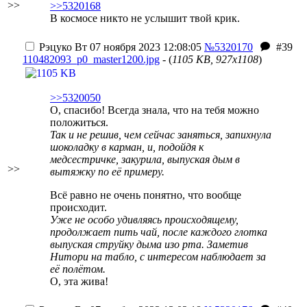
>>
>>5320168
В космосе никто не услышит твой крик.
Рэцуко
Вт 07 ноября 2023 12:08:05
№5320170
#39
110482093_p0_master1200.jpg
- (
1105 KB, 927x1108
)
>>5320050
О, спасибо! Всегда знала, что на тебя можно
положиться.
Так и не решив, чем сейчас заняться, запихнула
шоколадку в карман, и, подойдя к
медсестричке, закурила, выпуская дым в
>>
вытяжку по её примеру.
Всё равно не очень понятно, что вообще
происходит.
Уже не особо удивляясь происходящему,
продолжает пить чай, после каждого глотка
выпуская струйку дыма изо рта. Заметив
Нитори на табло, с интересом наблюдает за
её полётом.
О, эта жива!