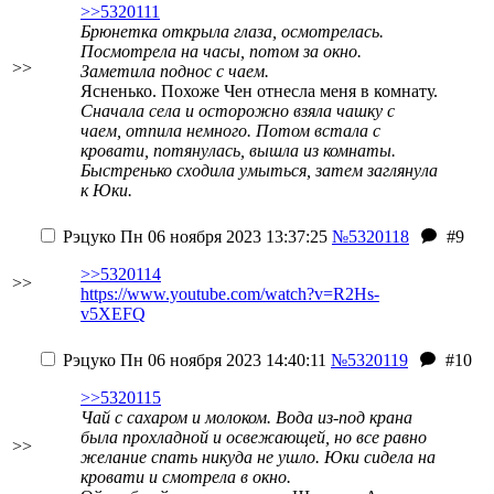
>>5320111
Брюнетка открыла глаза, осмотрелась.
Посмотрела на часы, потом за окно.
>>
Заметила поднос с чаем.
Ясненько. Похоже Чен отнесла меня в комнату.
Сначала села и осторожно взяла чашку с
чаем, отпила немного. Потом встала с
кровати, потянулась, вышла из комнаты.
Быстренько сходила умыться, затем заглянула
к Юки.
Рэцуко
Пн 06 ноября 2023 13:37:25
№5320118
#9
>>5320114
>>
https://www.youtube.com/watch?v=R2Hs-
v5XEFQ
Рэцуко
Пн 06 ноября 2023 14:40:11
№5320119
#10
>>5320115
Чай с сахаром и молоком. Вода из-под крана
была прохладной и освежающей, но все равно
>>
желание спать никуда не ушло. Юки сидела на
кровати и смотрела в окно.