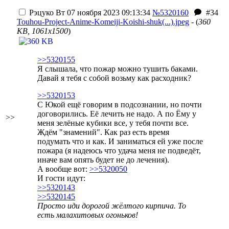
Рэцуко
Вт 07 ноября 2023 09:13:34
№5320160
#34
Touhou-Project-Anime-Komeiji-Koishi-shuk(...).jpeg
- (
360
KB, 1061x1500
)
>>5320155
Я слышала, что пожар можно тушить баками.
Давай я тебя с собой возьму как расходник?
>>5320153
С Юкой ещё говорим в подсознании, но почти
договорились. Её лечить не надо. А по Ёму у
>>
меня зелёные кубики все, у тебя почти все.
Ждём "знамений". Как раз есть время
подумать что и как. И заниматься ей уже после
пожара (я надеюсь что удача меня не подведёт,
иначе вам опять будет не до лечения).
А вообще вот:
>>5320050
И гости идут:
>>5320143
>>5320145
Просто иди дорогой жёлтого кирпича. То
есть малахитовых огоньков!