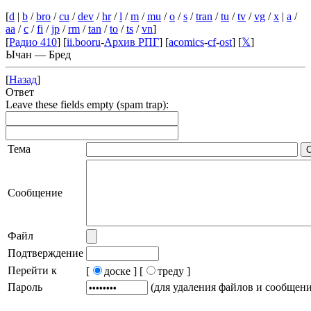
[
d
|
b
/
bro
/
cu
/
dev
/
hr
/
l
/
m
/
mu
/
o
/
s
/
tran
/
tu
/
tv
/
vg
/
x
|
a
/
aa
/
c
/
fi
/
jp
/
rm
/
tan
/
to
/
ts
/
vn
]
[
Радио 410
] [
ii.booru
-
Архив РПГ
] [
acomics
-
cf
-
ost
] [
𝕏
]
Ычан — Бред
[
Назад
]
Ответ
Leave these fields empty (spam trap):
Тема
Сообщение
Файл
Подтверждение
Перейти к
[
доске ]
[
треду ]
Пароль
(для удаления файлов и сообщен