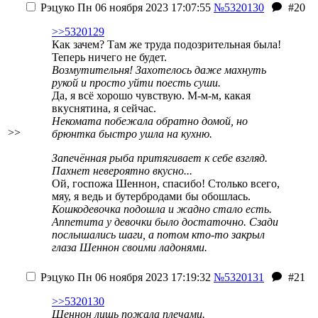
Рэцуко
Пн 06 ноября 2023 17:07:55
№5320130
#20
>>5320129
Как зачем? Там же труда подозрительная была!
Теперь ничего не будет.
Возмутительня! Захотелось даже махнуть
рукой и просто уйти поесть суши.
Да, я всё хорошо чувствую. М-м-м, какая
вкуснятина, я сейчас.
Некомата побежала обратно домой, но
>>
брюнтка быстро ушла на кухню.
Запечённая рыба притягивает к себе взгляд.
Пахнет невероятно вкусно...
Ой, госпожа Шеннон, спасибо! Столько всего,
мяу, я ведь и бутербродами бы обошлась.
Кошкодевочка подошла и жадно стало есть.
Аппетита у девочки было достаточно. Сзади
послышались шаги, а потом кто-то закрыл
глаза Шеннон своими ладонями.
Рэцуко
Пн 06 ноября 2023 17:19:32
№5320131
#21
>>5320130
Шеннон лишь пожала плечами.