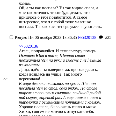
колени.
Ой, а ты как поспала? Ты так мирно спала, а
мне так хотелось что-нибудь делать, что
пришлось о тебе позаботится. А самое
интересное, что я с тобой тоже маленько
поспала. Ты как киса теперь умеешь усыплять.
Рэцуко
Пн 06 ноября 2023 18:36:35
№5320138
#25
>>5320136
Агась, поправляйся. И температуру померь.
Оставив Юки в покое, Шеннон снова
подхватила Чен на руки и вместе с ней вышла
из комнаты.
Да-да, идём. Ты наверное аж проголодалась,
когда возилась на улице. Так много
>>
перекопала!
Вскоре девочки оказались на кухне. Шеннон
посадила Чен за стол, села рядом. На столе
тарелки с овощным салатом, печённой рыбой
под сыром, варёный рис. А ещё чашки с чаем и
тарелочки с берлинскими пончиками с кремом.
Хорошо поспала, было очень тепло и мягко.
Хи-хи, совсем не хотелось отпускать тебя.