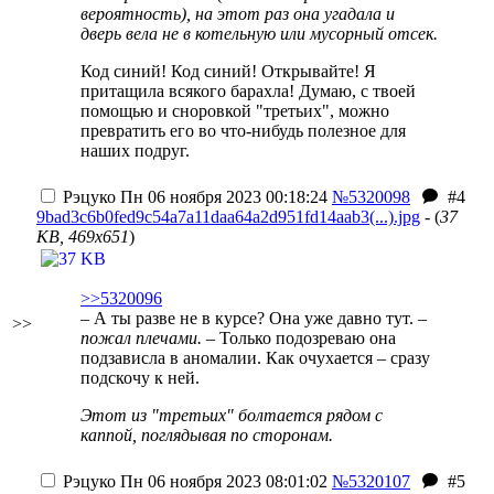
вероятность), на этот раз она угадала и
дверь вела не в котельную или мусорный отсек.
Код синий! Код синий! Открывайте! Я
притащила всякого барахла! Думаю, с твоей
помощью и сноровкой "третьих", можно
превратить его во что-нибудь полезное для
наших подруг.
Рэцуко
Пн 06 ноября 2023 00:18:24
№5320098
#4
9bad3c6b0fed9c54a7a11daa64a2d951fd14aab3(...).jpg
- (
37
KB, 469x651
)
>>5320096
– А ты разве не в курсе? Она уже давно тут.
–
>>
пожал плечами.
– Только подозреваю она
подзависла в аномалии. Как очухается – сразу
подскочу к ней.
Этот из "третьих" болтается рядом с
каппой, поглядывая по сторонам.
Рэцуко
Пн 06 ноября 2023 08:01:02
№5320107
#5