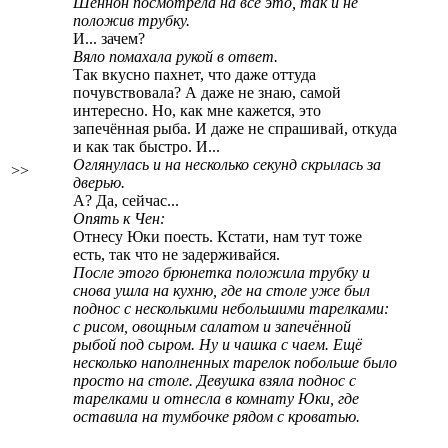
Шеннон посмотрела на всё это, так и не
положив трубку.
И... зачем?
Вяло помахала рукой в ответ.
Так вкусно пахнет, что даже оттуда
почувствовала? А даже не знаю, самой
интересно. Но, как мне кажется, это
запечённая рыба. И даже не спрашивай, откуда
и как так быстро. И...
Оглянулась и на несколько секунд скрылась за
>>
дверью.
А? Да, сейчас...
Опять к Чен:
Отнесу Юки поесть. Кстати, нам тут тоже
есть, так что не задерживайся.
После этого брюнетка положила трубку и
снова ушла на кухню, где на столе уже был
поднос с несколькими небольшими тарелками:
с рисом, овощным салатом и запечённой
рыбой под сыром. Ну и чашка с чаем. Ещё
несколько наполненных тарелок побольше было
просто на столе. Девушка взяла поднос с
тарелками и отнесла в комнату Юки, где
оставила на тумбочке рядом с кроватью.