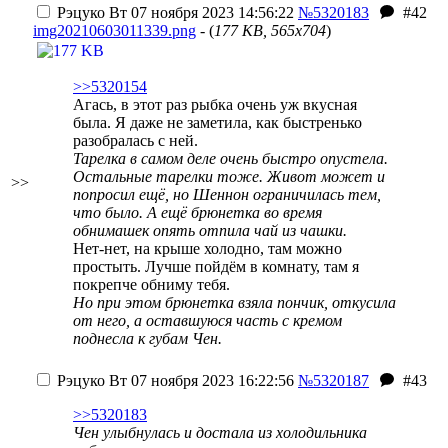
Рэцуко
Вт 07 ноября 2023 14:56:22
№5320183
#42
img20210603011339.png
- (
177 KB, 565x704
)
>>5320154
Агась, в этот раз рыбка очень уж вкусная
была. Я даже не заметила, как быстренько
разобралась с ней.
Тарелка в самом деле очень быстро опустела.
Остальные тарелки тоже. Живот может и
>>
попросил ещё, но Шеннон ограничилась тем,
что было. А ещё брюнетка во время
обнимашек опять отпила чай из чашки.
Нет-нет, на крыше холодно, там можно
простыть. Лучше пойдём в комнату, там я
покрепче обниму тебя.
Но при этом брюнетка взяла пончик, откусила
от него, а оставшуюся часть с кремом
поднесла к губам Чен.
Рэцуко
Вт 07 ноября 2023 16:22:56
№5320187
#43
>>5320183
Чен улыбнулась и достала из холодильника