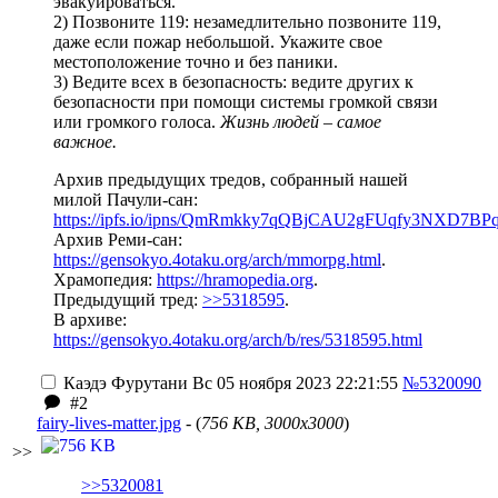
эвакуироваться.
2) Позвоните 119: незамедлительно позвоните 119,
даже если пожар небольшой. Укажите свое
местоположение точно и без паники.
3) Ведите всех в безопасность: ведите других к
безопасности при помощи системы громкой связи
или громкого голоса.
Жизнь людей – самое
важное.
Архив предыдущих тредов, собранный нашей
милой Пачули-сан:
https://ipfs.io/ipns/QmRmkky7qQBjCAU2gFUqfy3NXD
Архив Реми-сан:
https://gensokyo.4otaku.org/arch/mmorpg.html
.
Храмопедия:
https://hramopedia.org
.
Предыдущий тред:
>>5318595
.
В архиве:
https://gensokyo.4otaku.org/arch/b/res/5318595.html
Каэдэ Фурутани
Вс 05 ноября 2023 22:21:55
№5320090
#2
fairy-lives-matter.jpg
- (
756 KB, 3000x3000
)
>>
>>5320081