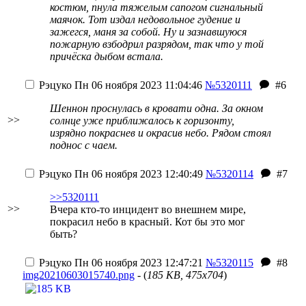
костюм, пнула тяжелым сапогом сигнальный
маячок. Тот издал недовольное гудение и
зажегся, маня за собой. Ну и зазнавшуюся
пожарную взбодрил разрядом, так что у той
причёска дыбом встала.
Рэцуко
Пн 06 ноября 2023 11:04:46
№5320111
#6
Шеннон проснулась в кровати одна. За окном
>>
солнце уже приближалось к горизонту,
изрядно покраснев и окрасив небо. Рядом стоял
поднос с чаем.
Рэцуко
Пн 06 ноября 2023 12:40:49
№5320114
#7
>>5320111
>>
Вчера кто-то инцидент во внешнем мире,
покрасил небо в красный. Кот бы это мог
быть?
Рэцуко
Пн 06 ноября 2023 12:47:21
№5320115
#8
img20210603015740.png
- (
185 KB, 475x704
)