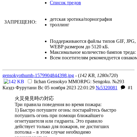
Список тредов
детская эротика/порнография
ЗАПРЕЩЕНО:
троллинг
Поддерживаются файлы типов GIF, JPG
WEBP размером до 5120 кБ.
Максимальное количество бампов треда: 
Всем посетителям рекомендуется ознако
gensokyothumb-1579904844398.jpg
- (
142 KB, 1280x720
)
Iichan Gensokyo MMORPG: Sengoku. №293
Каэдэ Фурутани
Вс 05 ноября 2023 22:01:29
№5320081
#1
火災発見時の対応
Три правила поведения во время пожара:
1) Быстро потушите огонь: постарайтесь быстро
потушить огонь при помощи ближайшего
огнетушителя или гидранта. Это правило
действует только для пожаров, не достигших
потолка – в этом случае необходимо