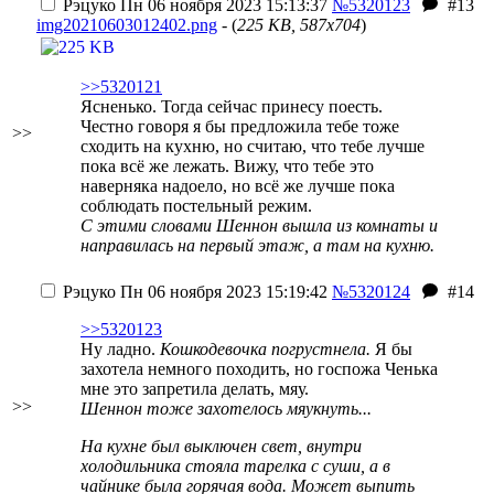
Рэцуко
Пн 06 ноября 2023 15:13:37
№5320123
#13
img20210603012402.png
- (
225 KB, 587x704
)
>>5320121
Ясненько. Тогда сейчас принесу поесть.
Честно говоря я бы предложила тебе тоже
>>
сходить на кухню, но считаю, что тебе лучше
пока всё же лежать. Вижу, что тебе это
наверняка надоело, но всё же лучше пока
соблюдать постельный режим.
С этими словами Шеннон вышла из комнаты и
направилась на первый этаж, а там на кухню.
Рэцуко
Пн 06 ноября 2023 15:19:42
№5320124
#14
>>5320123
Ну ладно.
Кошкодевочка погрустнела.
Я бы
захотела немного походить, но госпожа Ченька
мне это запретила делать, мяу.
>>
Шеннон тоже захотелось мяукнуть...
На кухне был выключен свет, внутри
холодильника стояла тарелка с суши, а в
чайнике была горячая вода. Может выпить