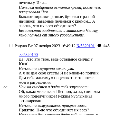
печеньку. Или...
Пальцем подцепила остатки крема, после чего
расцеловала Чен.
Бывают пирожки разные, булочки с разной
начинкой, заварные печеньки с кремом... А
знаешь, что их всех объединяет?
Бессовестно заобнимала и затискала Ченьку,
явно получая от этого удовольствие.
Рэцуко
Вт 07 ноября 2023 16:49:12
№5320191
#45
>>5320190
Да! Зато это твоё, ведь остальное сейчас у
Юки!
Некомата смущённо хихикнула.
А я не дам себя кусать! Я не какой-то пончик.
Дам себя максимум поцеловать и то после
моего разрешения.
>>
Ченька смеётся и даёт себя зацеловать.
Ой, какая миленькая Шеннон, ха-ха, слишком
много поцелуйчиков! Режим мурлыканья
активирован.
Некомата замурлыкала, прикрыв глаза.
Приятно! Н-но что объединяет их всех?
Некомата бессовестно даёт себя тискать и