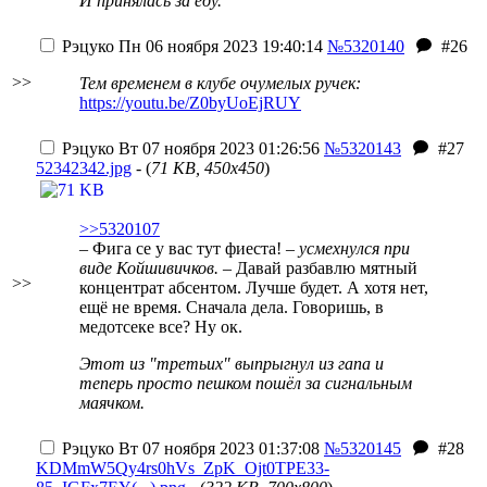
И принялась за еду.
Рэцуко
Пн 06 ноября 2023 19:40:14
№5320140
#26
>>
Тем временем в клубе очумелых ручек:
https://youtu.be/Z0byUoEjRUY
Рэцуко
Вт 07 ноября 2023 01:26:56
№5320143
#27
52342342.jpg
- (
71 KB, 450x450
)
>>5320107
– Фига се у вас тут фиеста!
– усмехнулся при
виде Койшивичков.
– Давай разбавлю мятный
>>
концентрат абсентом. Лучше будет. А хотя нет,
ещё не время. Сначала дела. Говоришь, в
медотсеке все? Ну ок.
Этот из "третьих" выпрыгнул из гапа и
теперь просто пешком пошёл за сигнальным
маячком.
Рэцуко
Вт 07 ноября 2023 01:37:08
№5320145
#28
KDMmW5Qy4rs0hVs_ZpK_Ojt0TPE33-