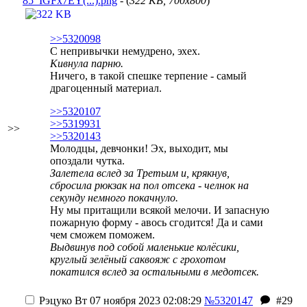
85_IGFx7EY(...).png
- (
322 KB, 700x800
)
>>5320098
С непривычки немудрено, эхех.
Кивнула парню.
Ничего, в такой спешке терпение - самый
драгоценный материал.
>>5320107
>>5319931
>>
>>5320143
Молодцы, девчонки! Эх, выходит, мы
опоздали чутка.
Залетела вслед за Третьим и, крякнув,
сбросила рюкзак на пол отсека - челнок на
секунду немного покачнуло.
Ну мы притащили всякой мелочи. И запасную
пожарную форму - авось сгодится! Да и сами
чем сможем поможем.
Выдвинув под собой маленькие колёсики,
круглый зелёный саквояж с грохотом
покатился вслед за остальными в медотсек.
Рэцуко
Вт 07 ноября 2023 02:08:29
№5320147
#29