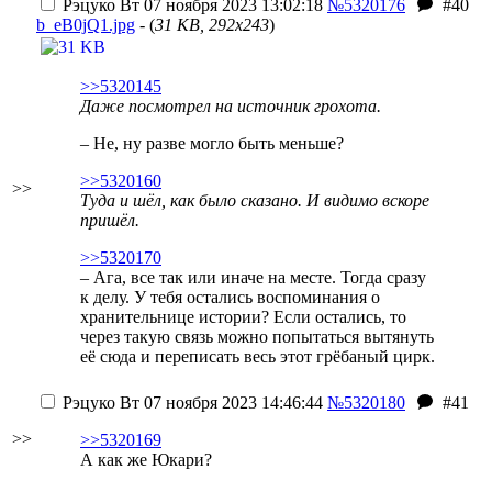
Рэцуко
Вт 07 ноября 2023 13:02:18
№5320176
#40
b_eB0jQ1.jpg
- (
31 KB, 292x243
)
>>5320145
Даже посмотрел на источник грохота.
– Не, ну разве могло быть меньше?
>>5320160
>>
Туда и шёл, как было сказано. И видимо вскоре
пришёл.
>>5320170
– Ага, все так или иначе на месте. Тогда сразу
к делу. У тебя остались воспоминания о
хранительнице истории? Если остались, то
через такую связь можно попытаться вытянуть
её сюда и переписать весь этот грёбаный цирк.
Рэцуко
Вт 07 ноября 2023 14:46:44
№5320180
#41
>>
>>5320169
А как же Юкари?