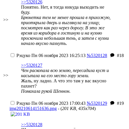
>>5320126
Понятно. Нет, я тогда никуда выходить не
буду.
Брюнетка тем не менее прошла в прихожую,
>>
приоткрыла дверь и выглянула на улицу,
посмотрев как раз через дорогу. В это же
время из коридора в гостиную и на кухню
проскочила небольшая тень, а затем с кухни
начало вкусно пахнуть.
Рэцуко
Пн 06 ноября 2023 16:25:13
№5320128
#18
>>5320127
Чен раскопала всю землю, пересадила куст и
>>
насыпала на его место гору земли.
Жаль, ну ладно. А что это там у вас вкусно
пахнет?
Помахала рукой Шеннон.
Рэцуко
Пн 06 ноября 2023 17:00:43
№5320129
#19
img20210614151636.png
- (
201 KB, 435x704
)
>>5320128