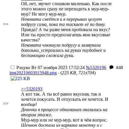
Ой, нет, звучит слишком миленько. Как после
этого можно сразу не переходить к мур-мур-
мур? Не могу мур-мур.
Некомата смеётся и в перерывах целует
>>
подругу сама, пока та таскает её по дому.
Правда? А ты разве меня пробовала на вкус?
Или ты просто предполагаешь мои вкусовые
качества?
Некомата чмокнула подругу и замяукала
довольно, устроилась на руках поудобнее и
беспомощно сложила руки.
Рэцуко
Вт 07 ноября 2023 17:52:24
№5320196
#48
img20210603015948.png
- (
225 KB, 721x704
)
>>5320193
А вот так. А ты всё равно вкусная, так и
хочется покусать. И отпускать не хочется. И
>>
вообще!
Девочки в процессе обнимашек оказались на
втором этаже.
Мур-мур или не мур-мур, вот в чём вопрос.
Шеннон достала из кармана монетку и с