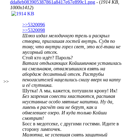
dda8eb083905387861a8417e67e899c1.png
- (
1914 KB,
1000x1412
)
>>5320096
>>5320098
Шлюз издал мелодичную трель и раскрыл
створки, приглашая гостей внутрь. Судя по
тому, что внутри горел свет, это всё-таки не
мусорный отсек.
Стой кто идёт? Пароль?
Ватага отдыхающих Койшивичков уставилась
на смельчаков, отважившихся взять на
абордаж десантный отсек. Раструбы
пеногасителей нацелились снизу вверх на каппу
>>
и её спутника.
Шутка! А мы, кажется, потушили крону! Ик!
Без зазрения совести хвастаются, распивая
неуставные особо мятные напитки. Ну да,
ливень в расчёт они не берут, как и
обмелевшее озеро. И куда только Койши
смотрит!
Босс в медотсеке, с другими гостями. Идите в
сторону лампочек.
Малютка, не успевшая снять защитный