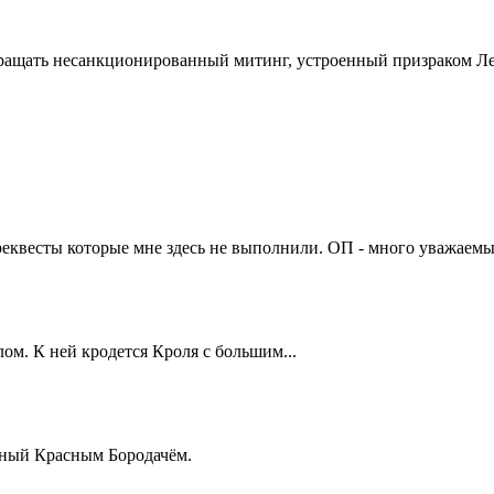
кращать несанкционированный митинг, устроенный призраком Л
 реквесты которые мне
здесь
не выполнили. ОП - много уважаемы
ом. К ней кродется Кроля с большим...
нный Красным Бородачём.