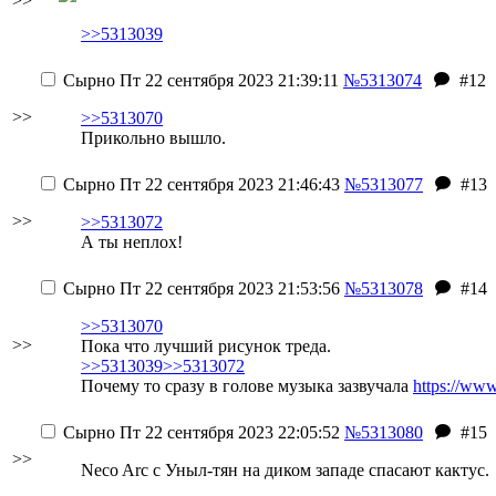
>>
>>5313039
Сырно
Пт 22 сентября 2023 21:39:11
№5313074
#12
>>
>>5313070
Прикольно вышло.
Сырно
Пт 22 сентября 2023 21:46:43
№5313077
#13
>>
>>5313072
А ты неплох!
Сырно
Пт 22 сентября 2023 21:53:56
№5313078
#14
>>5313070
>>
Пока что лучший рисунок треда.
>>5313039
>>5313072
Почему то сразу в голове музыка зазвучала
https://ww
Сырно
Пт 22 сентября 2023 22:05:52
№5313080
#15
>>
Neco Arc с Уныл-тян на диком западе спасают кактус.