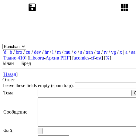
[
d
|
b
/
bro
/
cu
/
dev
/
hr
/
l
/
m
/
mu
/
o
/
s
/
tran
/
tu
/
tv
/
vg
/
x
|
a
/
aa
[
Радио 410
] [
ii.booru
-
Архив РПГ
] [
acomics
-
cf
-
ost
] [
𝕏
]
Ычан — Бред
[
Назад
]
Ответ
Leave these fields empty (spam trap):
Тема
Сообщение
Файл