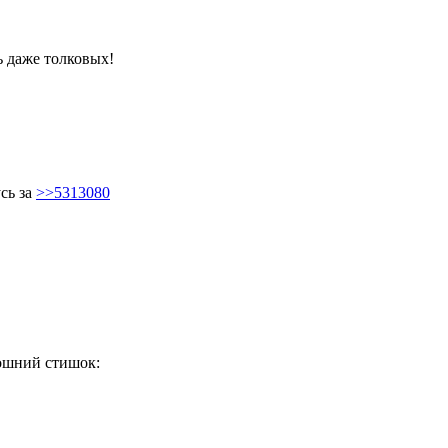
ь даже толковых!
сь за
>>5313080
ошний стишок: