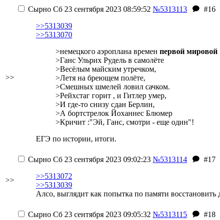
Сырно
Сб 23 сентября 2023 08:59:52
№5313113
#16
>>5313039
>>5313070
>немецкого аэроплана времен
первой мировой
>Ганс Ульрих Рудель в самолёте
>Весёлым майским утречком,
>>
>Летя на бреющем полёте,
>Смешных шмелей ловил сачком.
>Рейхстаг горит , и Гитлер умер,
>И где-то снизу сдан Берлин,
>А бортстрелок Йоханнес Блюмер
>Кричит :"Эй, Ганс, смотри - еще один"!
ЕГЭ по истории, итоги.
Сырно
Сб 23 сентября 2023 09:02:23
№5313114
#17
>>5313072
>>
>>5313039
Алсо, выглядит как попытка по памяти восстановить
Сырно
Сб 23 сентября 2023 09:05:32
№5313115
#18