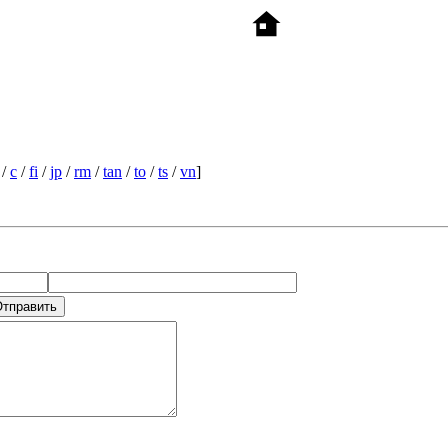
/
c
/
fi
/
jp
/
rm
/
tan
/
to
/
ts
/
vn
]