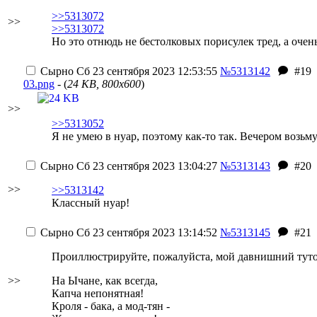
>>5313072
>>
>>5313072
Но это отнюдь не бестолковых порисулек тред, а очен
Сырно
Сб 23 сентября 2023 12:53:55
№5313142
#19
03.png
- (
24 KB, 800x600
)
>>
>>5313052
Я не умею в нуар, поэтому как-то так. Вечером возьму
Сырно
Сб 23 сентября 2023 13:04:27
№5313143
#20
>>
>>5313142
Классный нуар!
Сырно
Сб 23 сентября 2023 13:14:52
№5313145
#21
Проиллюстрируйте, пожалуйста, мой давнишний тут
>>
На Ычане, как всегда,
Капча непонятная!
Кроля - бака, а мод-тян -