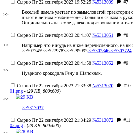
Сырно
Пт 22 сентября 2023 19:52:25
№5313039
#7
Веселый шмель улетает по замысловатой траектории 
>>
пилот в лётном комбинезоне с большим сачком в рук
Опционально - на земле далеко под аэропланом что-то
Сырно
Пт 22 сентября 2023 20:41:07
№5313051
#8
>>
Например что-нибудь из ниже перечисленного, на вы
>>5077459>>5279783>>5285995
>>5302846
>>5303724
Сырно
Пт 22 сентября 2023 20:41:58
№5313052
#9
>>
Нуарного крокодила Гену и Шапокляк.
Сырно
Пт 22 сентября 2023 21:33:38
№5313070
#10
01.png
- (
29 KB, 800x600
)
>>
>>5313037
Сырно
Пт 22 сентября 2023 21:34:29
№5313072
#11
02.png
- (
28 KB, 800x600
)