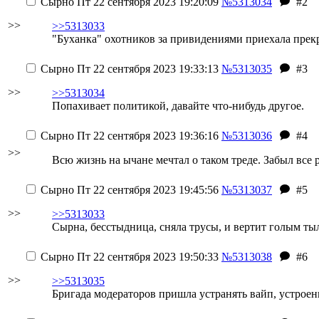
Сырно
Пт 22 сентября 2023 19:20:09
№5313034
#2
>>
>>5313033
"Буханка" охотников за привидениями приехала пре
Сырно
Пт 22 сентября 2023 19:33:13
№5313035
#3
>>
>>5313034
Попахивает политикой, давайте что-нибудь другое.
Сырно
Пт 22 сентября 2023 19:36:16
№5313036
#4
>>
Всю жизнь
на ычане
мечтал о таком треде. Забыл все
Сырно
Пт 22 сентября 2023 19:45:56
№5313037
#5
>>
>>5313033
Сырна, бесстыдница, сняла трусы, и вертит голым тыл
Сырно
Пт 22 сентября 2023 19:50:33
№5313038
#6
>>
>>5313035
Бригада модераторов пришла устранять вайп, устрое