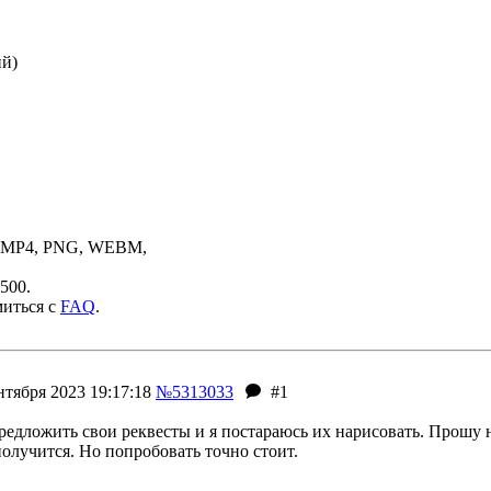
ий)
, MP4, PNG, WEBM,
500.
миться с
FAQ
.
нтября 2023 19:17:18
№5313033
#1
редложить свои реквесты и я постараюсь их нарисовать. Прошу н
получится. Но попробовать точно стоит.