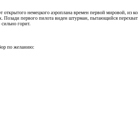
от открытого немецкого аэроплана времен первой мировой, из 
ах. Позади первого пилота виден штурман, пытающийся перехват
 сильно горит.
бор по желанию: