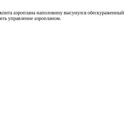
кокпита аэроплана наполовину высунулся обескураженный
ить управление аэропланом.