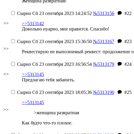
Женщина развратная!
Сырно
Сб 23 сентября 2023 14:24:52
№5313156
#22
>>
>>5313142
Довольно нуарно, мне нравится. Спасибо!
Сырно
Сб 23 сентября 2023 15:36:50
№5313167
#23
>>
Реквестирую не выполнимый реквест: продолжение о
Сырно
Сб 23 сентября 2023 16:56:54
№5313179
#24
>>
>>5313145
Предлагаю тебя забанить.
Сырно
Сб 23 сентября 2023 18:05:36
№5313190
#25
>>5313145
>>
>женщина развратная
Как будто что-то плохое.