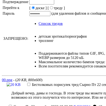
Подтверждение
Перейти к
[
доске ]
[
треду ]
Пароль
(для удаления файлов и сообщен
Список тредов
детская эротика/порнография
ЗАПРЕЩЕНО:
троллинг
Поддерживаются файлы типов GIF, JPG
WEBP размером до 5120 кБ.
Максимальное количество бампов треда: 
Всем посетителям рекомендуется ознако
00.png
- (
20 KB, 800x600
)
Бестолковых порисулек тред
Сырно
Пт 22 се
Добрый вечер, дамы и господа. В этом треде вы можете п
возможно из этого получится что-то интересное. Или не 