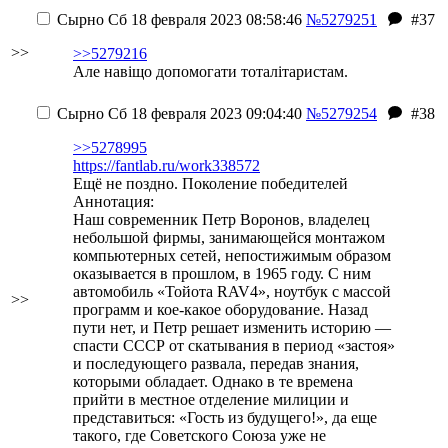
Сырно
Сб 18 февраля 2023 08:58:46
№5279251
#37
>>
>>5279216
Але навіщо допомогати тоталітаристам.
Сырно
Сб 18 февраля 2023 09:04:40
№5279254
#38
>>5278995
https://fantlab.ru/work338572
Ещё не поздно. Поколение победителей
Аннотация:
Наш современник Петр Воронов, владелец
небольшой фирмы, занимающейся монтажом
компьютерных сетей, непостижимым образом
оказывается в прошлом, в 1965 году. С ним
автомобиль «Тойота RAV4», ноутбук с массой
>>
программ и кое-какое оборудование. Назад
пути нет, и Петр решает изменить историю —
спасти СССР от скатывания в период «застоя»
и последующего развала, передав знания,
которыми обладает. Однако в те времена
прийти в местное отделение милиции и
представиться: «Гость из будущего!», да еще
такого, где Советского Союза уже не