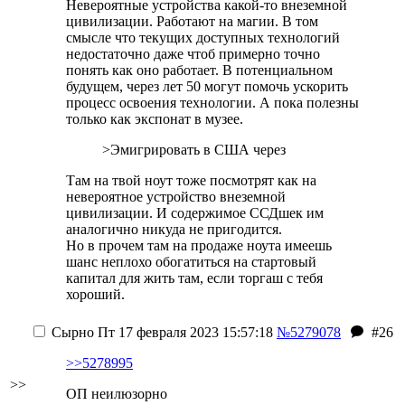
Невероятные устройства какой-то внеземной
цивилизации. Работают на магии. В том
смысле что текущих доступных технологий
недостаточно даже чтоб примерно точно
понять как оно работает. В потенциальном
будущем, через лет 50 могут помочь ускорить
процесс освоения технологии. А пока полезны
только как экспонат в музее.
>Эмигрировать в США через
Там на твой ноут тоже посмотрят как на
невероятное устройство внеземной
цивилизации. И содержимое ССДшек им
аналогично никуда не пригодится.
Но в прочем там на продаже ноута имеешь
шанс неплохо обогатиться на стартовый
капитал для жить там, если торгаш с тебя
хороший.
Сырно
Пт 17 февраля 2023 15:57:18
№5279078
#26
>>5278995
>>
ОП неилюзорно