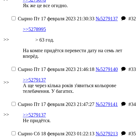
Як же це все огидно.
Сырно
Пт 17 февраля 2023 21:30:33
№5279137
#32
>>5278995
>>
> 63 год.
На компе придётся перевести дату на семь лет
вперёд.
Сырно
Пт 17 февраля 2023 21:46:18
№5279140
#33
>>5279137
>>
А ще через кілька років з'явиться кольорове
телебачення. У багатих.
Сырно
Пт 17 февраля 2023 21:47:27
№5279141
#34
>>
>>5279137
Не придётся.
Сырно
Сб 18 февраля 2023 01:22:13
№5279213
#35