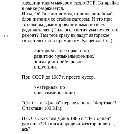
зарядник таким макаром скоро ВСЁ. Батарейка
в банке разряжается.
И ты, ОйТи с дипломом, пилишь линейный
блок питания со стабилизатором. И это при
тотальном доминировании ламп во всех
радиодеталях. (Надеюсь, хватит ума не нести в
ремонт? Там тебе сразу выдадут авторское
>>
свидетельство и премию им. Кащенко. Лол).
>исторические справки по
развитию музыкальной/кино/
анимационной/игровой
индустрии.
При СССР до 1987 г. просто мусор.
>материалы по
программированию
"Си ++" и "Джава" переведено на "Фортран"!
С тактами 100 КГц!
Пы. Сы. Как там Док в 1885 г. "Де Лориан"
разгонял? На виски вроде инжектор полетел,
ась?