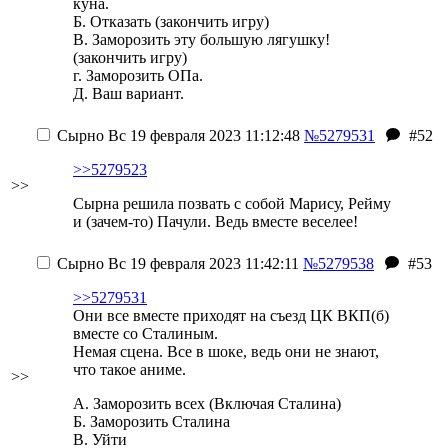
куна.
Б. Отказать (закончить игру)
В. Заморозить эту большую лягушку!
(закончить игру)
г. Заморозить ОПа.
Д. Ваш вариант.
Сырно
Вс 19 февраля 2023 11:12:48
№5279531
#52
>>5279523
>>
Сырна решила позвать с собой Марису, Рейму
и (зачем-то) Пачули. Ведь вместе веселее!
Сырно
Вс 19 февраля 2023 11:42:11
№5279538
#53
>>5279531
Они все вместе приходят на съезд ЦК ВКП(б)
вместе со Сталиным.
Немая сцена. Все в шоке, ведь они не знают,
что такое аниме.
>>
А. Заморозить всех (Включая Сталина)
Б. Заморозить Сталина
В. Уйти