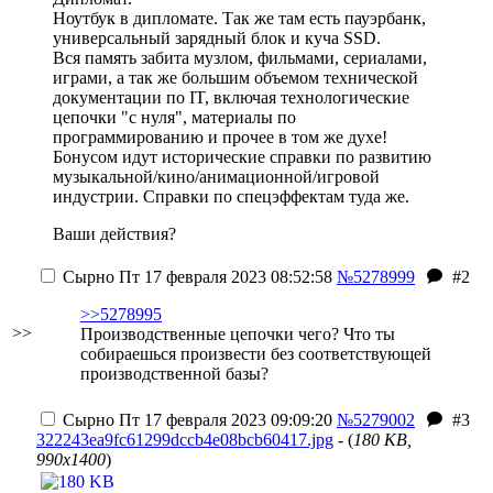
Ноутбук в дипломате. Так же там есть пауэрбанк,
универсальный зарядный блок и куча SSD.
Вся память забита музлом, фильмами, сериалами,
играми, а так же большим объемом технической
документации по IT, включая технологические
цепочки "с нуля", материалы по
программированию и прочее в том же духе!
Бонусом идут исторические справки по развитию
музыкальной/кино/анимационной/игровой
индустрии. Справки по спецэффектам туда же.
Ваши действия?
Сырно
Пт 17 февраля 2023 08:52:58
№5278999
#2
>>5278995
>>
Производственные цепочки чего? Что ты
собираешься произвести без соответствующей
производственной базы?
Сырно
Пт 17 февраля 2023 09:09:20
№5279002
#3
322243ea9fc61299dccb4e08bcb60417.jpg
- (
180 KB,
990x1400
)