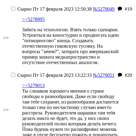
Сырно
Пт 17 февраля 2023 12:50:38
№5279049
#19
>>5278995
Забить на технологии. Взять только сценарии.
Устроиться на киностудию и продвигать идею
>>
"попкорногово" кинца. Создавать
отечественную гиковскую тусовку. На
вопросы "зачем?", затирать про американский
пример захвата медиапространство и
отсутствие отечественных аналогов.
Сырно
Пт 17 февраля 2023 13:22:33
№5279051
#20
>>5279013
Ты слишком хорошего мнения о стране
свободы и разнообразия. Даже если свободу
там тебе сохранят, из разнообразия достанется
только гача по несчастному случаю вместо
>>
расстрела. Руководителем шарашки там тебя
делать никто не будет, это да, у них своих
руководителей полно которым делать нечего.
Пока будешь нужен по расшифровке можешь
даже в отеле бесплатно пожить и понарушать