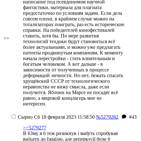
написание под псевдонимом научной
фантастики, материала для плагиата
предостаточно по условиям задачи. Если дела
совсем плохи, в крайнем случае можно на
тотализаторах поиграть, раз есть исторические
справки. На победителей кинофестивалей
ставить, хотя бы. По мере развития
>>
технологий техдоки будут становиться всё
более актуальными, и можно уже предлагать
патенты продвинутым компаниям. К моменту
начала перестройки - стать влиятельным и
богатым человеком. А вот дальше - в
зависимости от полученных в процессе
деформаций личности. Но нет, бежать спасать
хрущёвский СССР от технологического
неравенства не вижу смысла, даже если
получится. Яблони на Марсе не посадят всё
равно, а мировой концлагерь мне не
интересен.
Сырно
Сб 18 февраля 2023 11:58:50
№5279282
#43
>>5279277
В 63му я б теж ризикнув і мабуть спробував
виїхати до Ізраїлю, але реперкусії були б