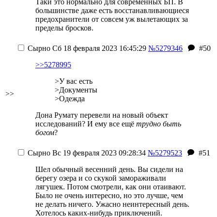
Таки это нормально для современных БП. В
большинстве даже есть восстанавливающиеся
предохранители от совсем уж вылетающих за
пределы бросков.
Сырно
Сб 18 февраля 2023 16:45:29
№5279346
#50
>>5278995
>У вас есть
>Документы
>>
>Одежда
Дона Румату перевели на новый объект
исследований? И ему все ещё
трудно быть
богом
?
Сырно
Вс 19 февраля 2023 09:28:34
№5279523
#51
Шел обычный весенний день. Вы сидели на
берегу озера и со скукой замораживали
лягушек. Потом смотрели, как они отаивают.
Было не очень интересно, но это лучше, чем
не делать ничего. Ужасно неинтересный день.
Хотелось каких-нибудь приключений.