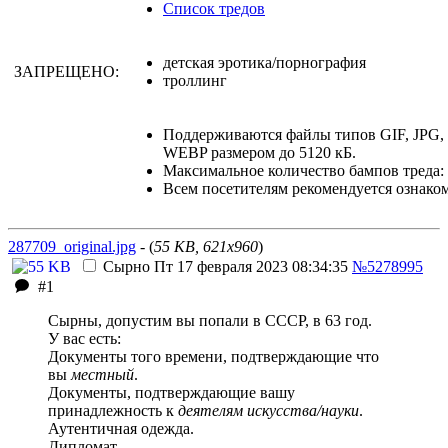
Список тредов
детская эротика/порнография
ЗАПРЕЩЕНО:
троллинг
Поддерживаются файлы типов GIF, JPG
WEBP размером до 5120 кБ.
Максимальное количество бампов треда: 
Всем посетителям рекомендуется ознако
287709_original.jpg
- (
55 KB, 621x960
)
Сырно
Пт 17 февраля 2023 08:34:35
№5278995
#1
Сырны, допустим вы попали в СССР, в 63 год.
У вас есть:
Документы того времени, подтверждающие что
вы
местный
.
Документы, подтверждающие вашу
принадлежность к
деятелям искусства/науки
.
Аутентичная одежда.
Дипломат.