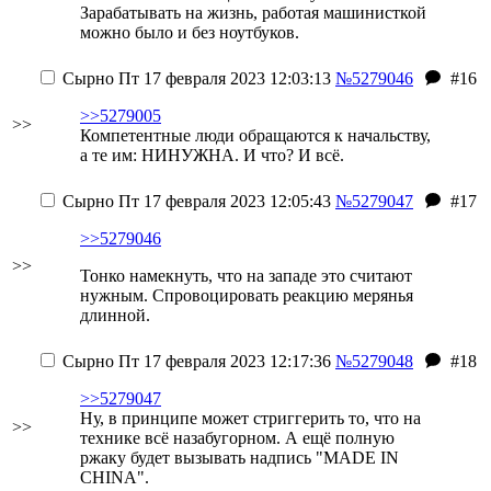
Зарабатывать на жизнь, работая машинисткой
можно было и без ноутбуков.
Сырно
Пт 17 февраля 2023 12:03:13
№5279046
#16
>>5279005
>>
Компетентные люди обращаются к начальству,
а те им: НИНУЖНА. И что? И всё.
Сырно
Пт 17 февраля 2023 12:05:43
№5279047
#17
>>5279046
>>
Тонко намекнуть, что на западе это считают
нужным. Спровоцировать реакцию мерянья
длинной.
Сырно
Пт 17 февраля 2023 12:17:36
№5279048
#18
>>5279047
Ну, в принципе может стриггерить то, что на
>>
технике всё назабугорном.
А ещё полную
ржаку будет вызывать надпись "MADE IN
CHINA".