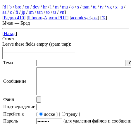
[
d
|
b
/
bro
/
cu
/
dev
/
hr
/
l
/
m
/
mu
/
o
/
s
/
tran
/
tu
/
tv
/
vg
/
x
|
a
/
aa
/
c
/
fi
/
jp
/
rm
/
tan
/
to
/
ts
/
vn
]
[
Радио 410
] [
ii.booru
-
Архив РПГ
] [
acomics
-
cf
-
ost
] [
𝕏
]
Ычан — Бред
[
Назад
]
Ответ
Leave these fields empty (spam trap):
Тема
Сообщение
Файл
Подтверждение
Перейти к
[
доске ]
[
треду ]
Пароль
(для удаления файлов и сообщен