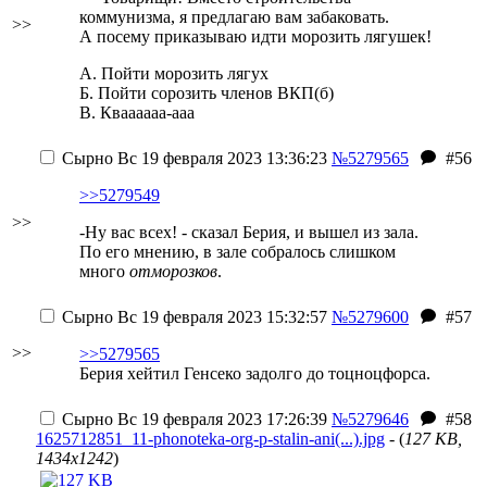
коммунизма, я предлагаю вам забаковать.
>>
А посему приказываю идти морозить лягушек!
А. Пойти морозить лягух
Б. Пойти сорозить членов ВКП(б)
В. Кваааааа-ааа
Сырно
Вс 19 февраля 2023 13:36:23
№5279565
#56
>>5279549
>>
-Ну вас всех! - сказал Берия, и вышел из зала.
По его мнению, в зале собралось слишком
много
отморозков
.
Сырно
Вс 19 февраля 2023 15:32:57
№5279600
#57
>>
>>5279565
Берия хейтил Генсеко задолго до тоцноцфорса.
Сырно
Вс 19 февраля 2023 17:26:39
№5279646
#58
1625712851_11-phonoteka-org-p-stalin-ani(...).jpg
- (
127 KB,
1434x1242
)