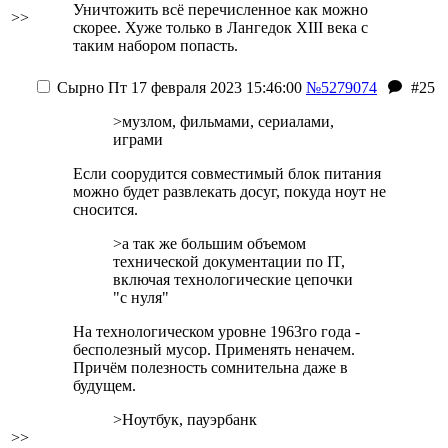
Уничтожить всё перечисленное как можно
>>
скорее. Хуже только в Лангедок XIII века с
таким набором попасть.
Сырно
Пт 17 февраля 2023 15:46:00
№5279074
#25
>музлом, фильмами, сериалами,
играми
Если соорудится совместимый блок питания
можно будет развлекать досуг, покуда ноут не
сносится.
>а так же большим объемом
технической документации по IT,
включая технологические цепочки
"с нуля"
На технологическом уровне 1963го года -
бесполезный мусор. Применять неначем.
Причём полезность сомнительна даже в
будущем.
>Ноутбук, пауэрбанк
>>