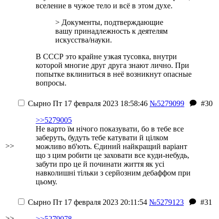
вселение в чужое тело и всё в этом духе.
> Документы, подтверждающие
вашу принадлежность к деятелям
искусства/науки.
В СССР это крайне узкая тусовка, внутри
которой многие друг друга знают лично. При
попытке вклиниться в неё возникнут опасные
вопросы.
Сырно
Пт 17 февраля 2023 18:58:46
№5279099
#30
>>5279005
Не варто їм нічого показувати, бо в тебе все
заберуть, будуть тебе катувати й цілком
>>
можливо вб'ють. Єдиний найкращий варіант
що з цим робити це заховати все куди-небудь,
забути про це й починати життя як усі
навколишні тільки з серйозним дебаффом при
цьому.
Сырно
Пт 17 февраля 2023 20:11:54
№5279123
#31
>>
>>5279078