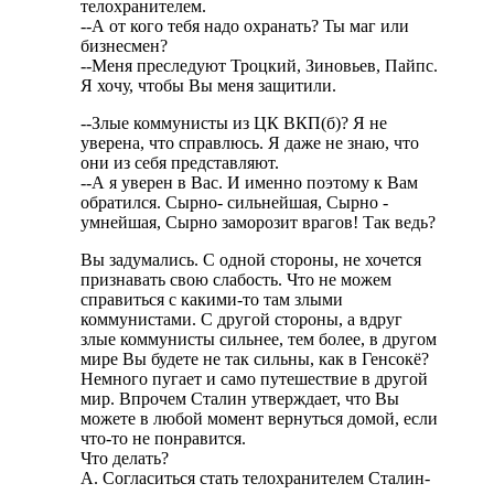
телохранителем.
--А от кого тебя надо охранать? Ты маг или
бизнесмен?
--Меня преследуют Троцкий, Зиновьев, Пайпс.
Я хочу, чтобы Вы меня защитили.
--Злые коммунисты из ЦК ВКП(б)? Я не
уверена, что справлюсь. Я даже не знаю, что
они из себя представляют.
--А я уверен в Вас. И именно поэтому к Вам
обратился. Сырно- сильнейшая, Сырно -
умнейшая, Сырно заморозит врагов! Так ведь?
Вы задумались. С одной стороны, не хочется
признавать свою слабость. Что не можем
справиться с какими-то там злыми
коммунистами. С другой стороны, а вдруг
злые коммунисты сильнее, тем более, в другом
мире Вы будете не так сильны, как в Генсокё?
Немного пугает и само путешествие в другой
мир. Впрочем Сталин утверждает, что Вы
можете в любой момент вернуться домой, если
что-то не понравится.
Что делать?
А. Согласиться стать телохранителем Сталин-