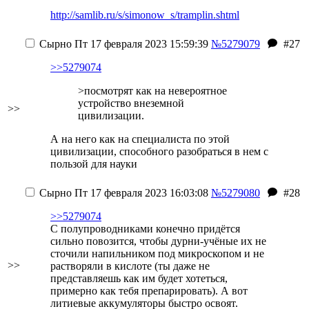
http://samlib.ru/s/simonow_s/tramplin.shtml
Сырно
Пт 17 февраля 2023 15:59:39
№5279079
#27
>>5279074
>посмотрят как на невероятное
устройство внеземной
>>
цивилизации.
А на него как на специалиста по этой
цивилизации, способного разобраться в нем с
пользой для науки
Сырно
Пт 17 февраля 2023 16:03:08
№5279080
#28
>>5279074
С полупроводниками конечно придётся
сильно повозится, чтобы дурни-учёные их не
сточили напильником под микроскопом и не
>>
растворяли в кислоте (ты даже не
представляешь как им будет хотеться,
примерно как тебя препарировать). А вот
литиевые аккумуляторы быстро освоят.