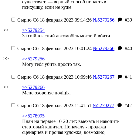
существует, — верный способ попасть в
психушку, если не хуже.
Сырно
Сб 18 февраля 2023 09:14:26
№5279256
#39
>>
>>5279254
За свій власний автомобіль могли й вбити.
Сырно
Сб 18 февраля 2023 10:01:24
№5279266
#40
>>
>>5279256
Могу тебя убить просто так.
Сырно
Сб 18 февраля 2023 10:09:46
№5279267
#41
>>
>>5279266
Мене охороняє поліція.
Сырно
Сб 18 февраля 2023 11:41:51
№5279277
#42
>>5278995
План на первые 10-20 лет: выехать и накопить
стартовый капитал. Поначалу - продажа
сценариев и прочая художка, возможно,