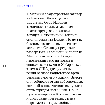
>>5278995
> Мерзкий сладострасный заговор
на Ближней Даче с целью
умертвить Отца Народов
закончился подлым захватом
власти хрущевской кликой.
Хрущев, Бляошвили и Поппиль
смогли отравить Вождя. Но не так
быстро, это не первые предатели, с
которыми Сталину предстоит
разобраться. Героический сибиряк
Михаил спасает тело Вождя,
переправляет его на поезде в
ящике с валенками в Хабаровск, а
>>
затем в США, где сумрачный
гений беглого нацистского врача
реанимируют его к жизни. Вместе
они собирают отряд добровольцев,
который в последствии вынужден
стать отрядом наемников. Но на
пути к возврату в Кремль стоят не
иллюзорные преграды: сатана
вырывается из ада, злобные