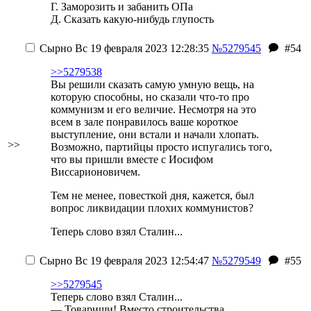
Г. Заморозить и забанить ОПа
Д. Сказать какую-нибудь глупость
Сырно
Вс 19 февраля 2023 12:28:35
№5279545
#54
>>5279538
Вы решили сказать самую умную вещь, на
которую способны, но сказали что-то про
коммунизм и его величие. Несмотря на это
всем в зале понравилось ваше короткое
выступление, они встали и начали хлопать.
>>
Возможно, партийцы просто испугались того,
что вы пришли вместе с Иосифом
Виссарионовичем.
Тем не менее, повесткой дня, кажется, был
вопрос ликвидации плохих коммунистов?
Теперь слово взял Сталин...
Сырно
Вс 19 февраля 2023 12:54:47
№5279549
#55
>>5279545
Теперь слово взял Сталин...
— Товарищи! Вместо строительства