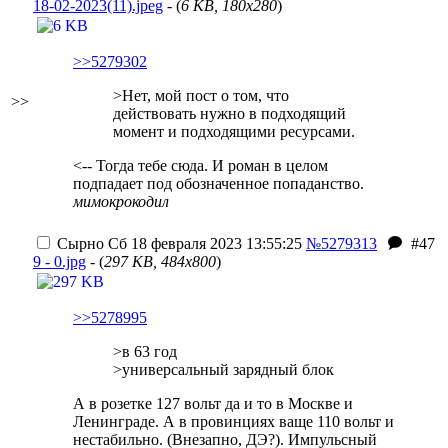
18-02-2023(11).jpeg
- (
6 KB, 180x280
)
>>5279302
>Нет, мой пост о том, что
>>
действовать нужно в подходящий
момент и подходящими ресурсами.
<-- Тогда тебе сюда. И роман в целом
подпадает под обозначенное попаданство.
мимокрокодил
Сырно
Сб 18 февраля 2023 13:55:25
№5279313
#47
9 - 0.jpg
- (
297 KB, 484x800
)
>>5278995
>в 63 год
>универсальный зарядный блок
А в розетке 127 вольт да и то в Москве и
Ленинграде. А в провинциях ваще 110 вольт и
нестабильно. (Внезапно, ДЭ?). Импульсный