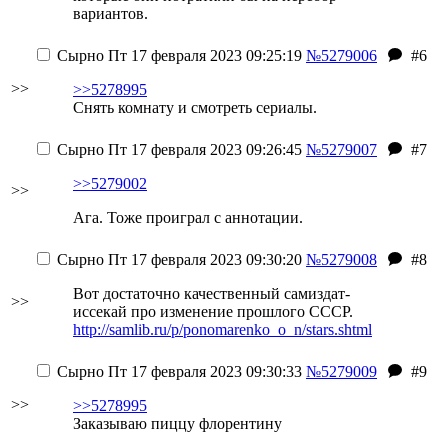
вариантов.
Сырно
Пт 17 февраля 2023 09:25:19
№5279006
#6
>>
>>5278995
Снять комнату и смотреть сериалы.
Сырно
Пт 17 февраля 2023 09:26:45
№5279007
#7
>>5279002
>>
Ага. Тоже проиграл с аннотации.
Сырно
Пт 17 февраля 2023 09:30:20
№5279008
#8
Вот достаточно качественный самиздат-
>>
иссекай про изменение прошлого СССР.
http://samlib.ru/p/ponomarenko_o_n/stars.shtml
Сырно
Пт 17 февраля 2023 09:30:33
№5279009
#9
>>
>>5278995
Заказываю пиццу флорентину