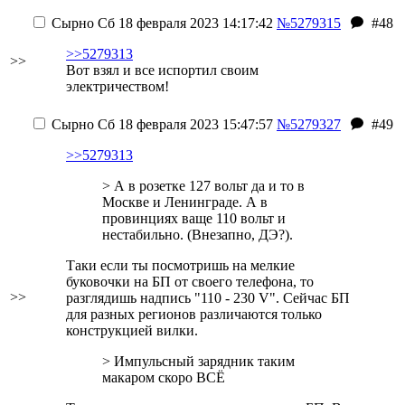
Сырно
Сб 18 февраля 2023 14:17:42
№5279315
#48
>>5279313
>>
Вот взял и все испортил своим
электричеством!
Сырно
Сб 18 февраля 2023 15:47:57
№5279327
#49
>>5279313
> А в розетке 127 вольт да и то в
Москве и Ленинграде. А в
провинциях ваще 110 вольт и
нестабильно. (Внезапно, ДЭ?).
Таки если ты посмотришь на мелкие
буковочки на БП от своего телефона, то
>>
разглядишь надпись "110 - 230 V". Сейчас БП
для разных регионов различаются только
конструкцией вилки.
> Импульсный зарядник таким
макаром скоро ВСЁ