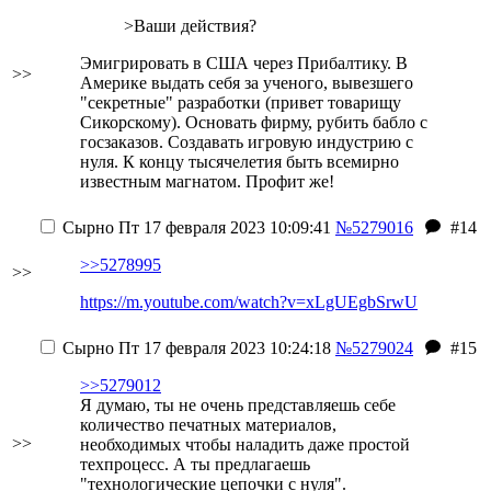
>Ваши действия?
Эмигрировать в США через Прибалтику. В
>>
Америке выдать себя за ученого, вывезшего
"секретные" разработки (привет товарищу
Сикорскому). Основать фирму, рубить бабло с
госзаказов. Создавать игровую индустрию с
нуля. К концу тысячелетия быть всемирно
известным магнатом. Профит же!
Сырно
Пт 17 февраля 2023 10:09:41
№5279016
#14
>>5278995
>>
https://m.youtube.com/watch?v=xLgUEgbSrwU
Сырно
Пт 17 февраля 2023 10:24:18
№5279024
#15
>>5279012
Я думаю, ты не очень представляешь себе
количество печатных материалов,
>>
необходимых чтобы наладить даже простой
техпроцесс. А ты предлагаешь
"технологические цепочки с нуля".