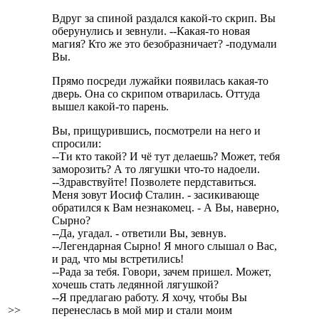
Вдруг за спиной раздался какой-то скрип. Вы
оберунулись и зевнули. --Какая-то новая
магия? Кто же это безобразничает? -подумали
Вы.
Прямо посреди лужайки появилась какая-то
дверь. Она со скрипом отварилась. Оттуда
вышел какой-то парень.
Вы, прищурившись, посмотрели на него и
спросили:
--Ти кто такой? И чё тут делаешь? Может, тебя
заморозить? А то лягушки что-то надоели.
--Здравствуйте! Позволете пердставиться.
Меня зовут Иосиф Сталин. - засикивающе
обратился к Вам незнакомец. - А Вы, наверно,
Сырно?
--Да, угадал. - ответили Вы, зевнув.
--Легендарная Сырно! Я много слышал о Вас,
и рад, что мы встретились!
--Рада за тебя. Говори, зачем пришел. Может,
хочешь стать ледянной лягушкой?
--Я предлагаю работу. Я хочу, чтобы Вы
>>
перенеслась в мой мир и стали моим