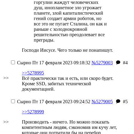
горгулии жаждут человеческих
душ, инопланетное зло угрожает
планете, злой капиталистический
гений создает армии роботов, но
все это не пугает Сталина, он как и
раньше с холоднокровной
решительностью преодолевает все
преграды.
Господи Иисусе. Чего только не понапишут.
Сырно
Пт 17 февраля 2023 09:18:32
№5279003
#4
>>5278995
>>
Всё практически так и есть, или скоро будет.
Кроме SSD, забитых технической
документацией.
Сырно
Пт 17 февраля 2023 09:24:52
№5279005
#5
>>5278999
>>
Производить - ничего. Но можно показать
компетентным людям, сэкономив им кучу лет,
которые они потратили бы на перебор