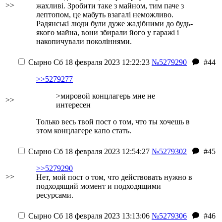
>>
жахливі. Зробити таке з майном, тим паче з
лептопом, це мабуть взагалі неможливо.
Радянські люди були дуже жадібними до будь-
якого майна, вони збирали його у гаражі і
накопичували поколіннями.
Сырно
Сб 18 февраля 2023 12:22:23
№5279290
#44
>>5279277
>мировой концлагерь мне не
>>
интересен
Только весь твой пост о том, что ты хочешь в
этом концлагере капо стать.
Сырно
Сб 18 февраля 2023 12:54:27
№5279302
#45
>>5279290
>>
Нет, мой пост о том, что действовать нужно в
подходящий момент и подходящими
ресурсами.
Сырно
Сб 18 февраля 2023 13:13:06
№5279306
#46