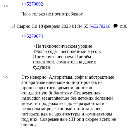
>>5279002
>>
Чего только не поупотребляют.
Сырно
Сб 18 февраля 2023 01:34:55
№5279216
#36
>>5279074
>На технологическом уровне
1963го года - бесполезный мусор.
Применять неначем. Причём
полезность сомнительна даже в
будущем.
Это неверно. Алгоритмы, софт и абстрактные
>>
аппаратные идеи можно портировать на
процессоры того времени, дописав
стандартную библиотеку. Современная
instruction set architecture без детских болезней
может и продержаться до её разработки в
реальном мире, сэкономив тонны денег,
потраченных на архитектуры и компиляторы
под них. Современные ЯП опи скорее всего не
оценят.