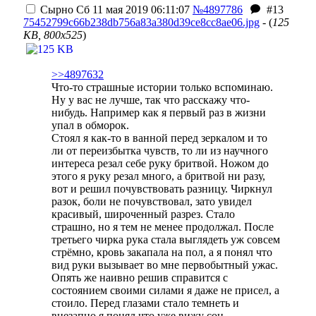
Сырно
Сб 11 мая 2019 06:11:07
№4897786
#13
75452799c66b238db756a83a380d39ce8cc8ae06.jpg
- (
125
KB, 800x525
)
>>4897632
Что-то страшные истории только вспоминаю.
Ну у вас не лучше, так что расскажу что-
нибудь. Например как я первый раз в жизни
упал в обморок.
Стоял я как-то в ванной перед зеркалом и то
ли от переизбытка чувств, то ли из научного
интереса резал себе руку бритвой. Ножом до
этого я руку резал много, а бритвой ни разу,
вот и решил почувствовать разницу. Чиркнул
разок, боли не почувствовал, зато увидел
красивый, широченный разрез. Стало
страшно, но я тем не менее продолжал. После
третьего чирка рука стала выглядеть уж совсем
стрёмно, кровь закапала на пол, а я понял что
вид руки вызывает во мне первобытный ужас.
Опять же наивно решив справится с
состоянием своими силами я даже не присел, а
стоило. Перед глазами стало темнеть и
внезапно я понял что уже вижу сон,