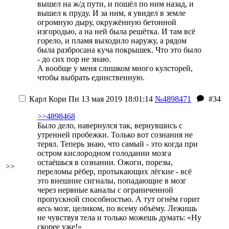
вышел на ж/д пути, и пошёл по ним назад, и
вышел к пруду. И за ним, я увидел в земле
огромную дыру, окружённую бетонной
изгородью, а на ней была решётка. И там всё
горело, и пламя выходило наружу, а рядом
была разбросана куча покрышек. Что это было
- до сих пор не знаю.
А вообще у меня слишком много кулсторей,
чтобы выбрать единственную.
Карл Кори
Пн 13 мая 2019 18:01:14
№4898471
#34
>>4898468
Было дело, навернулся так, вернувшись с
утренней пробежки. Только вот сознания не
терял. Теперь знаю, что самый - это когда при
остром кислородном голодании мозга
остаёшься в сознании. Ожоги, порезы,
>>
переломы рёбер, протыкающих лёгкие - всё
это внешние сигналы, попадающие в мозг
через нервные каналы с ограниченной
пропускной способностью. А тут огнём горит
весь
мозг, целиком, по всему объёму. Лежишь
не чувствуя тела и только можешь думать: «Ну
скорее уже!»