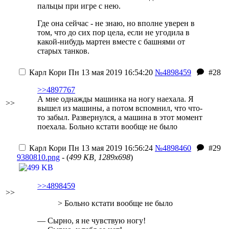
пальцы при игре с нею.
Где она сейчас - не знаю, но вполне уверен в
том, что до сих пор цела, если не угодила в
какой-нибудь мартен вместе с башнями от
старых танков.
Карл Кори
Пн 13 мая 2019 16:54:20
№4898459
#28
>>4897767
А мне однажды машинка на ногу наехала. Я
>>
вышел из машины, а потом вспомнил, что что-
то забыл. Развернулся, а машина в этот момент
поехала. Больно кстати вообще не было
Карл Кори
Пн 13 мая 2019 16:56:24
№4898460
#29
9380810.png
- (
499 KB, 1289x698
)
>>4898459
>>
> Больно кстати вообще не было
— Сырно, я не чувствую ногу!