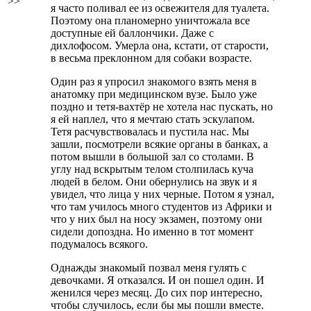
>>
я часто поливал ее из освежителя для туалета.
Поэтому она планомерно уничтожала все
доступные ей баллончики. Даже с
дихлофосом. Умерла она, кстати, от старости,
в весьма преклонном для собаки возрасте.
Один раз я упросил знакомого взять меня в
анатомку при медицинском вузе. Было уже
поздно и тетя-вахтёр не хотела нас пускать, но
я ей наплел, что я мечтаю стать эскулапом.
Тетя расчувствовалась и пустила нас. Мы
зашли, посмотрели всякие органы в банках, а
потом вышли в большой зал со столами. В
углу над вскрытым телом столпилась куча
людей в белом. Они обернулись на звук и я
увидел, что лица у них черные. Потом я узнал,
что там училось много студентов из Африки и
что у них был на носу экзамен, поэтому они
сидели допоздна. Но именно в тот момент
подумалось всякого.
Однажды знакомый позвал меня гулять с
девочками. Я отказался. И он пошел один. И
женился через месяц. До сих пор интересно,
чтобы случилось, если бы мы пошли вместе.