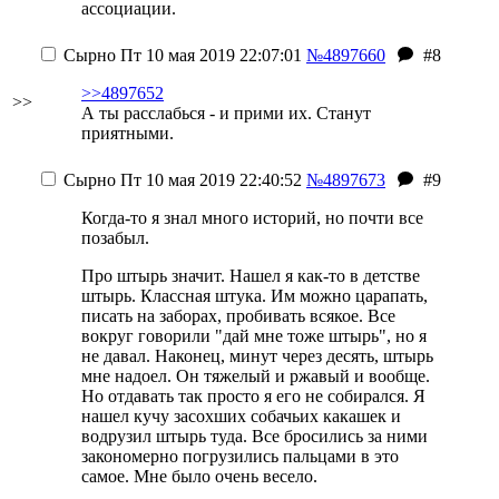
ассоциации.
Сырно
Пт 10 мая 2019 22:07:01
№4897660
#8
>>4897652
>>
А ты расслабься - и прими их. Станут
приятными.
Сырно
Пт 10 мая 2019 22:40:52
№4897673
#9
Когда-то я знал много историй, но почти все
позабыл.
Про штырь значит. Нашел я как-то в детстве
штырь. Классная штука. Им можно царапать,
писать на заборах, пробивать всякое. Все
вокруг говорили "дай мне тоже штырь", но я
не давал. Наконец, минут через десять, штырь
мне надоел. Он тяжелый и ржавый и вообще.
Но отдавать так просто я его не собирался. Я
нашел кучу засохших собачьих какашек и
водрузил штырь туда. Все бросились за ними
закономерно погрузились пальцами в это
самое. Мне было очень весело.