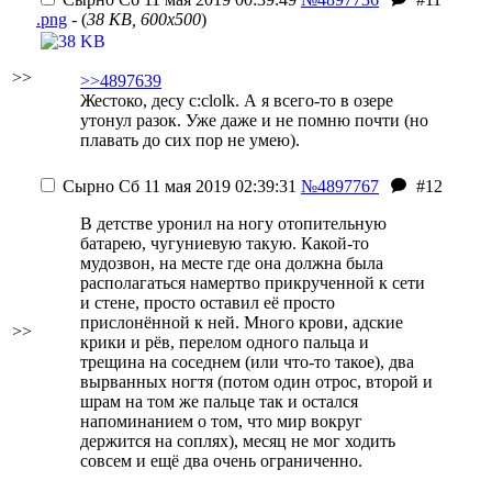
.png
- (
38 KB, 600x500
)
>>
>>4897639
Жестоко, десу
c:clolk
. А я всего-то в озере
утонул разок. Уже даже и не помню почти (но
плавать до сих пор не умею).
Сырно
Сб 11 мая 2019 02:39:31
№4897767
#12
В детстве уронил на ногу отопительную
батарею, чугуниевую такую. Какой-то
мудозвон, на месте где она должна была
располагаться намертво прикрученной к сети
и стене, просто оставил её просто
прислонённой к ней. Много крови, адские
>>
крики и рёв, перелом одного пальца и
трещина на соседнем (или что-то такое), два
вырванных ногтя (потом один отрос, второй и
шрам на том же пальце так и остался
напоминанием о том, что мир вокруг
держится на соплях), месяц не мог ходить
совсем и ещё два очень ограниченно.