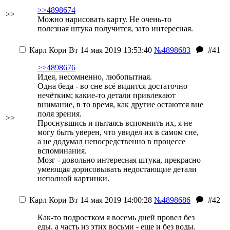
>>4898674
>>
Можно нарисовать карту. Не очень-то
полезная штука получится, зато интересная.
Карл Кори
Вт 14 мая 2019 13:53:40
№4898683
#41
>>4898676
Идея, несомненно, любопытная.
Одна беда - во сне всё видится достаточно
нечётким; какие-то детали привлекают
внимание, в то время, как другие остаются вне
поля зрения.
>>
Проснувшись и пытаясь вспомнить их, я не
могу быть уверен, что увидел их в самом сне,
а не додумал непосредственно в процессе
вспоминания.
Мозг - довольно интересная штука, прекрасно
умеющая дорисовывать недостающие детали
неполной картинки.
Карл Кори
Вт 14 мая 2019 14:00:28
№4898686
#42
Как-то подростком я восемь дней провел без
еды, а часть из этих восьми - еще и без воды.