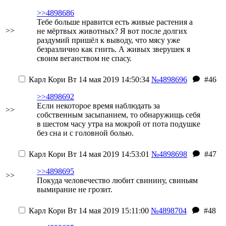
>>4898686
Тебе больше нравится есть живые растения а
>>
не мёртвых животных? Я вот после долгих
раздумий пришёл к выводу, что мясу уже
безразлично как гнить. А живых зверушек я
своим веганством не спасу.
Карл Кори
Вт 14 мая 2019 14:50:34
№4898696
#46
>>4898692
Если некоторое время наблюдать за
>>
собственным засыпанием, то обнаружищь себя
в шестом часу утра на мокрой от пота подушке
без сна и с головной болью.
Карл Кори
Вт 14 мая 2019 14:53:01
№4898698
#47
>>4898695
>>
Покуда человечество любит свинину, свиньям
вымирание не грозит.
Карл Кори
Вт 14 мая 2019 15:11:00
№4898704
#48