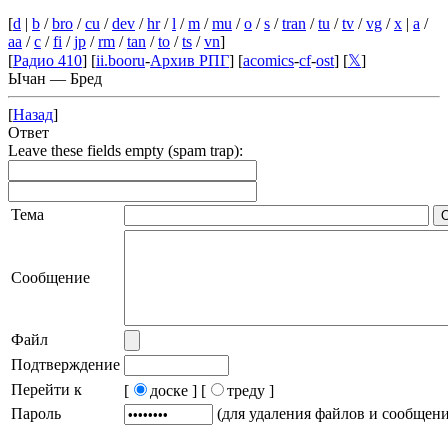
[
d
|
b
/
bro
/
cu
/
dev
/
hr
/
l
/
m
/
mu
/
o
/
s
/
tran
/
tu
/
tv
/
vg
/
x
|
a
/
aa
/
c
/
fi
/
jp
/
rm
/
tan
/
to
/
ts
/
vn
]
[
Радио 410
] [
ii.booru
-
Архив РПГ
] [
acomics
-
cf
-
ost
] [
𝕏
]
Ычан — Бред
[
Назад
]
Ответ
Leave these fields empty (spam trap):
Тема
Сообщение
Файл
Подтверждение
Перейти к
[
доске ]
[
треду ]
Пароль
(для удаления файлов и сообщен