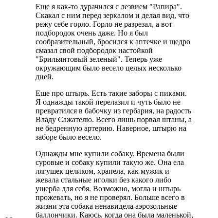
Еще я как-то дурачился с лезвием "Рапира".
Скакал с ним перед зеркалом и делал вид, что
режу себе горло. Горло не разрезал, а вот
подбородок очень даже. Но я был
сообразительный, бросился к аптечке и щедро
смазал свой подбородок настойкой
"Брильянтовый зеленый". Теперь уже
окружающим было весело целых несколько
дней.
Еще про штырь. Есть такие заборы с пиками.
Я однажды такой перелазил и чуть было не
превратился в бабочку из гербария, на радость
Владу Сажателю. Всего лишь порвал штаны, а
не бедренную артерию. Наверное, штырю на
заборе было весело.
Однажды мне купили собаку. Времена были
суровые и собаку купили такую же. Она ела
лягушек целиком, храпела, как мужик и
жевала стальные иголки без какого либо
ущерба для себя. Возможно, могла и штырь
прожевать, но я не проверял. Больше всего в
жизни эта собака ненавидела аэрозольные
баллончики. Каюсь, когда она была маленькой,