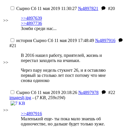
Сырно
Сб 11 мая 2019 11:30:27
№4897821
#20
>>4897639
>>
>>4897736
Зомби среди нас...
история
Сырно
Сб 11 мая 2019 17:48:49
№4897916
#21
В 2016 нашел работу, приятелей, жизнь и
перестал заходить на ичаньки.
>>
Через пару недель стукнет 26, и я оставляю
первый за столько лет пост потому что мне
снова одиноко
Сырно
Сб 11 мая 2019 20:18:26
№4897978
#22
imageslj.jpg
- (
7 KB, 259x194
)
>>
>>4897916
Маленький еще- ты пока мало знаешь об
одиночестве, но дальше будет только хуже.