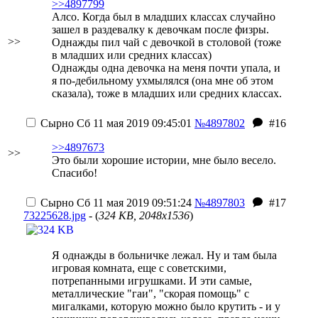
>>4897799
Алсо. Когда был в младших классах случайно
зашел в раздевалку к девочкам после физры.
>>
Однажды пил чай с девочкой в столовой (тоже
в младших или средних классах)
Однажды одна девочка на меня почти упала, и
я по-дебильному ухмылялся (она мне об этом
сказала), тоже в младших или средних классах.
Сырно
Сб 11 мая 2019 09:45:01
№4897802
#16
>>4897673
>>
Это были хорошие истории, мне было весело.
Спасибо!
Сырно
Сб 11 мая 2019 09:51:24
№4897803
#17
73225628.jpg
- (
324 KB, 2048x1536
)
Я однажды в больничке лежал. Ну и там была
игровая комната, еще с советскими,
потрепанными игрушками. И эти самые,
металлические "гаи", "скорая помощь" с
мигалками, которую можно было крутить - и у