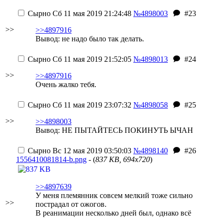
Сырно
Сб 11 мая 2019 21:24:48
№4898003
#23
>>
>>4897916
Вывод: не надо было так делать.
Сырно
Сб 11 мая 2019 21:52:05
№4898013
#24
>>
>>4897916
Очень жалко тебя.
Сырно
Сб 11 мая 2019 23:07:32
№4898058
#25
>>
>>4898003
Вывод:
НЕ ПЫТАЙТЕСЬ ПОКИНУТЬ ЫЧАН
Сырно
Вс 12 мая 2019 03:50:03
№4898140
#26
1556410081814-b.png
- (
837 KB, 694x720
)
>>4897639
У меня племянник совсем мелкий тоже сильно
>>
пострадал от ожогов.
В реанимации несколько дней был, однако всё