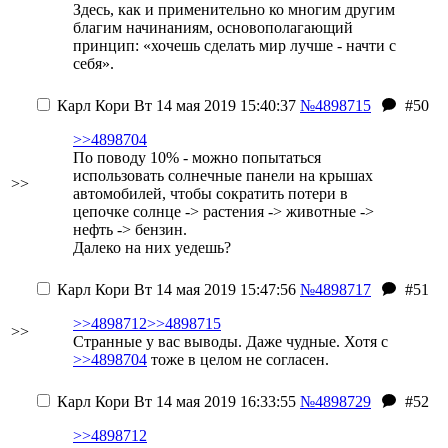
Здесь, как и применительно ко многим другим
благим начинаниям, основополагающий
принцип: «хочешь сделать мир лучше - начти с
себя».
Карл Кори
Вт 14 мая 2019 15:40:37
№4898715
#50
>>4898704
По поводу 10% - можно попытаться
использовать солнечные панели на крышах
>>
автомобилей, чтобы сократить потери в
цепочке солнце -> растения -> животные ->
нефть -> бензин.
Далеко на них уедешь?
Карл Кори
Вт 14 мая 2019 15:47:56
№4898717
#51
>>4898712
>>4898715
>>
Странные у вас выводы. Даже чудные. Хотя с
>>4898704
тоже в целом не согласен.
Карл Кори
Вт 14 мая 2019 16:33:55
№4898729
#52
>>4898712