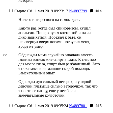
история.
Сырно
Сб 11 мая 2019 09:23:17
№4897799
#14
Ничего интересного на самом деле.
Как-то раз, когда был спинорызом, кушал
апельсин. Поперхнулся косточкой и начал
дико задыхаться. Побежал к бате, он
перевернул вверх ногами потрусил меня,
вроде не умер.
>>
Обднажды мама случайно закапала вместо
глазных капель мне спирт в глаза. К счастью
для моего глаза, спирт был разбавленный. Зато
я покатался в на машине скорой помощи.
Замечательный опыт.
Однажды дул сильный ветерок, и у одной
девочки платьице сильно ветерочком, так что
я почти ее панцу, еще у нее были
замечательные колготочки.
Сырно
Сб 11 мая 2019 09:35:24
№4897801
#15