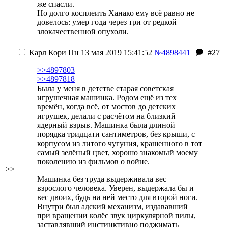
же спасли.
Но долго косплеить Ханако ему всё равно не
довелось: умер года через три от редкой
злокачественной опухоли.
Карл Кори
Пн 13 мая 2019 15:41:52
№4898441
#27
>>4897803
>>4897818
Была у меня в детстве старая советская
игрушечная машинка. Родом ещё из тех
времён, когда всё, от мостов до детских
игрушек, делали с расчётом на близкий
ядерный взрыв. Машинка была длиной
порядка тридцати сантиметров, без крыши, с
корпусом из литого чугуния, крашенного в тот
самый зелёный цвет, хорошо знакомый моему
поколению из фильмов о войне.
>>
Машинка без труда выдерживала вес
взрослого человека. Уверен, выдержала бы и
вес двоих, будь на ней место для второй ноги.
Внутри был адский механизм, издававший
при вращении колёс звук циркулярной пилы,
заставлявший инстинктивно поджимать