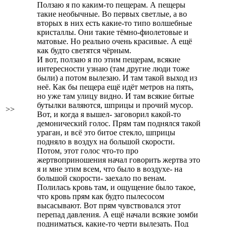
Ползаю я по каким-то пещерам. А пещеры
такие необычные. Во первых светлые, а во
вторых в них есть какие-то типо волшебные
кристаллы. Они такие тёмно-фиолетовые и
матовые. Но реально очень красивые. А ещё
как будто светятся чёрным.
И вот, ползаю я по этим пещерам, всякие
интересности узнаю (там другие люди тоже
были) а потом вылезаю. И там такой выход из
неё. Как бы пещера ещё идёт метров на пять,
но уже там улицу видно. И там всякие битые
бутылки валяются, шприцы и прочий мусор.
>>
Вот, и когда я вышел- заговорил какой-то
демонический голос. Прям там поднялся такой
ураган, и всё это битое стекло, шприцы
подняло в воздух на большой скорости.
Потом, этот голос что-то про
жертвоприношения начал говорить
жертва это
я
и мне этим всем, что было в воздухе- на
большой скорости- заехало по венам.
Полилась кровь там, и ощущение было такое,
что кровь прям как будто пылесосом
высасывают. Вот прям чувствовался этот
перепад давления. А ещё начали всякие зомби
подниматься, какие-то черти вылезать. Под