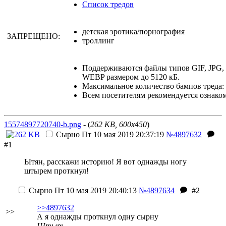
Список тредов
детская эротика/порнография
ЗАПРЕЩЕНО:
троллинг
Поддерживаются файлы типов GIF, JPG
WEBP размером до 5120 кБ.
Максимальное количество бампов треда: 
Всем посетителям рекомендуется ознако
15574897720740-b.png
- (
262 KB, 600x450
)
Сырно
Пт 10 мая 2019 20:37:19
№4897632
#1
Ытян, расскажи историю!
Я вот однажды ногу
штырем проткнул!
Сырно
Пт 10 мая 2019 20:40:13
№4897634
#2
>>4897632
>>
А я однажды проткнул одну сырну
Штырь