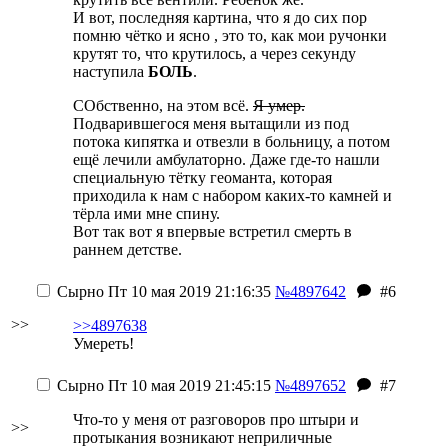
И вот, последняя картина, что я до сих пор
помню чётко и ясно , это то, как мои ручонки
крутят то, что крутилось, а через секунду
наступила
БОЛЬ
.
СОбственно, на этом всё.
Я умер.
Подварившегося меня вытащили из под
потока кипятка и отвезли в больницу, а потом
ещё лечили амбулаторно. Даже где-то нашли
специальную тётку геоманта, которая
приходила к нам с набором каких-то камней и
тёрла ими мне спину.
Вот так вот я впервые встретил смерть в
раннем детстве.
Сырно
Пт 10 мая 2019 21:16:35
№4897642
#6
>>
>>4897638
Умереть!
Сырно
Пт 10 мая 2019 21:45:15
№4897652
#7
Что-то у меня от разговоров про штыри и
>>
протыкания возникают неприличные