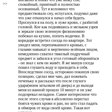
>>
спокойный, приятный и полностью
осознанный. Тут я вспомнил что
предшествовало сну, испугался, подумал даже
что уже откинулся и начал себя будить.
Проснулся я на полу, в луже крови, с разбитой
головой. Кое как поднявшись и мельком узрев
в зеркале свою зеленную физиономию
побежал на кухню, попить водички. В
коридоре встретил соседа по квартире. Тот
увидел меня, перепачканного кровью, с
глазами навыкат и мертвенно-зелёным лицом,
немедленно схватил тяжелый подручный
предмет и забился в угол готовый обороняться
- он знал с кем он живёт. Я же минуя соседа
пошел глушить воду и приходить в себя.
Впоследствии сосед, осторожно покинув свою
позицию, сделал мне чаю, дал пожевать
печеньку и рассказал что после глухого
удара(моим затылком об дверь) и до выходя
меня из ванной прошло 10 минут и он уже
подозревал неладное. Самое интереснное что
после этого случая я абсолютно перестал
боятся чужих крови и ран, но зато стал падать
в обморок от вида своей крови. Такая вот