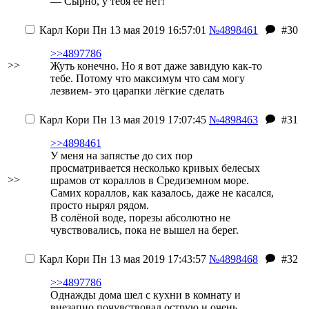
— Сырно, у тебя ее нет!
Карл Кори
Пн 13 мая 2019 16:57:01
№4898461
#30
>>4897786
>>
Жуть конечно. Но я вот даже завидую как-то
тебе. Потому что максимум что сам могу
лезвием- это царапки лёгкие сделать
Карл Кори
Пн 13 мая 2019 17:07:45
№4898463
#31
>>4898461
У меня на запястье до сих пор
просматривается несколько кривых белесых
>>
шрамов от кораллов в Средиземном море.
Самих кораллов, как казалось, даже не касался,
просто нырял рядом.
В солёной воде, порезы абсолютно не
чувствовались, пока не вышел на берег.
Карл Кори
Пн 13 мая 2019 17:43:57
№4898468
#32
>>4897786
Однажды дома шел с кухни в комнату и
внезапно почувствовал острую и очень