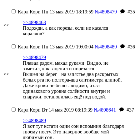
Карл Кори
Пн 13 мая 2019 18:19:59
№4898479
#35
>>4898463
>>
Подожди, а как порезы, если не касался
кораллов?
Карл Кори
Пн 13 мая 2019 19:00:04
№4898489
#36
>>4898479
Плавал рядом, махал руками. Видно, не
заметил, как зацепил и порезался.
>>
Вышел на берег - на запястье два раскрытых
белых рта по полтора-два сантиметра длиной.
Даже крови не было - видимо, из-за
одинакового уровня солёности внутри и
снаружи, остановилась ещё под водой.
Карл Кори
Вт 14 мая 2019 08:19:39
№4898641
#37
>>4898489
Я вот тут кстати один сон вспомнил благодаря
твоему посту. Это наверное вообще мой
любимый сон.