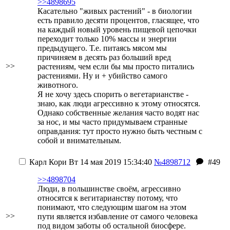
>>4898695
Касательно "живых растений" - в биологии
есть правило десяти процентов, гласящее, что
на каждый новый уровень пищевой цепочки
переходит только 10% массы и энергии
предыдущего. Т.е. питаясь мясом мы
причиняем в десять раз больший вред
>>
растениям, чем если бы мы просто питались
растениями. Ну и + убийство самого
животного.
Я не хочу здесь спорить о вегетарианстве -
знаю, как люди агрессивно к этому относятся.
Однако собственные желания часто водят нас
за нос, и мы часто придумываем странные
оправдания: тут просто нужно быть честным с
собой и внимательным.
Карл Кори
Вт 14 мая 2019 15:34:40
№4898712
#49
>>4898704
Люди, в польшинстве своём, агрессивно
относятся к вегитарианству потому, что
понимают, что следующим шагом на этом
>>
пути является избавление от самого человека
под видом заботы об остальной биосфере.