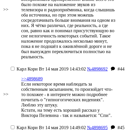
было похоже на наложение звуков из
>>
телевизора и радиоприёмника, когда слышишь
оба источника, но при этом можешь
сосредотачивать больше внимания на одном из
них. Я чётко различал, где реальность, а где
сон, равно как и понимал присутствующую во
сне нелогичность некоторых событий. Такое
наложение продолжалось несколько минут,
пока я не подошёл к оживлённой дороге и не
был вынужден переключиться полностью на
реальность.
Карл Кори
Вт 14 мая 2019 14:43:02
№4898692
#44
>>4898689
Если некоторое время наблюдать за
собственным засыпанием, то произойдет что-
>>
то похожее - в интернете можно подробнее
почитать о "гипногогических видениях".
Люблю эту штуку.
Кстати, на тему есть хороший рассказ у
Виктора Пелевина - так и называется: "Спи".
Карл Кори
Вт 14 мая 2019 14:49:02
№4898695
#45