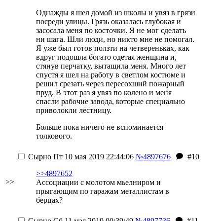
Однажды я шел домой из школы и увяз в грязи
посреди улицы. Грязь оказалась глубокая и
засосала меня по косточки. Я не мог сделать
ни шага. Шли люди, но никто мне не помогал.
Я уже был готов ползти на четвереньках, как
вдруг подошла богато одетая женщина и,
стянув перчатку, вытащила меня. Много лет
спустя я шел на работу в светлом костюме и
решил срезать через пересохший пожарный
пруд. В этот раз я увяз по колено и меня
спасли рабочие завода, которые специально
приволокли лестницу.
Больше пока ничего не вспоминается
толкового.
Сырно
Пт 10 мая 2019 22:44:06
№4897676
#10
>>4897652
>>
Ассоциации с молотом мьелниром и
прыгающим по гаражам металлистам в
берцах?
Сырно
Сб 11 мая 2019 00:39:49
№4897736
#11