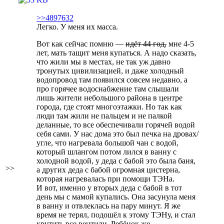
>>4897632
Легко. У меня их масса.
Вот как сейчас помню —
идёт 44 год,
мне 4-5
лет, мать тащит меня купаться. А надо сказать,
что жили мы в местах, не так уж давно
тронутых цивилизацией, и даже холодный
водопровод там появился совсем недавно, а
про горячее водоснабжение там слышали
лишь жители небольшого района в центре
города, где стоят многоэтажки. Но так как
люди там жили не пальцем и не палкой
деланные, то все обеспечивали горячей водой
себя сами. У нас дома это был печка на дровах/
угле, что нагревала большой чан с водой,
который шлангом потом лился в ванну с
холодной водой, у деда с бабой это была баня,
>>
а других деда с бабой огромная цистерна,
которая нагревалась при помощи ТЭНа.
И вот, именно у вторых деда с бабой в тот
день мы с мамой купались. Она засунула меня
в ванну и отвлеклась на пару минут. Я же
время не терял, подошёл к этому ТЭНу, и стал
крутить все вентили. Ребёнок же.