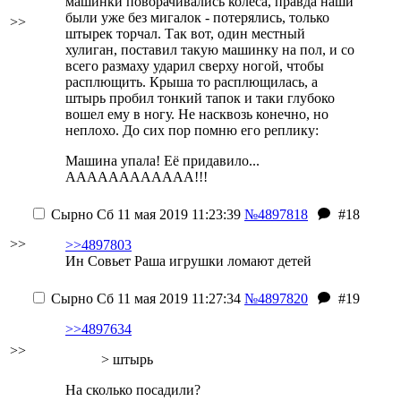
машинки поворачивались колеса, правда наши
были уже без мигалок - потерялись, только
>>
штырек торчал. Так вот, один местный
хулиган, поставил такую машинку на пол, и со
всего размаху ударил сверху ногой, чтобы
расплющить. Крыша то расплющилась, а
штырь пробил тонкий тапок и таки глубоко
вошел ему в ногу. Не насквозь конечно, но
неплохо. До сих пор помню его реплику:
Машина упала! Её придавило...
АААААААААААА!!!
Сырно
Сб 11 мая 2019 11:23:39
№4897818
#18
>>
>>4897803
Ин Совьет Раша игрушки ломают детей
Сырно
Сб 11 мая 2019 11:27:34
№4897820
#19
>>4897634
>>
>
штырь
На сколько посадили?