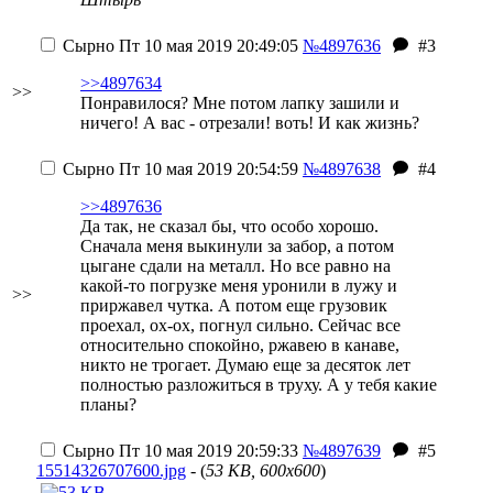
Сырно
Пт 10 мая 2019 20:49:05
№4897636
#3
>>4897634
>>
Понравилося? Мне потом лапку зашили и
ничего! А вас - отрезали! воть! И как жизнь?
Сырно
Пт 10 мая 2019 20:54:59
№4897638
#4
>>4897636
Да так, не сказал бы, что особо хорошо.
Сначала меня выкинули за забор, а потом
цыгане сдали на металл. Но все равно на
какой-то погрузке меня уронили в лужу и
>>
приржавел чутка. А потом еще грузовик
проехал, ох-ох, погнул сильно. Сейчас все
относительно спокойно, ржавею в канаве,
никто не трогает. Думаю еще за десяток лет
полностью разложиться в труху. А у тебя какие
планы?
Сырно
Пт 10 мая 2019 20:59:33
№4897639
#5
15514326707600.jpg
- (
53 KB, 600x600
)