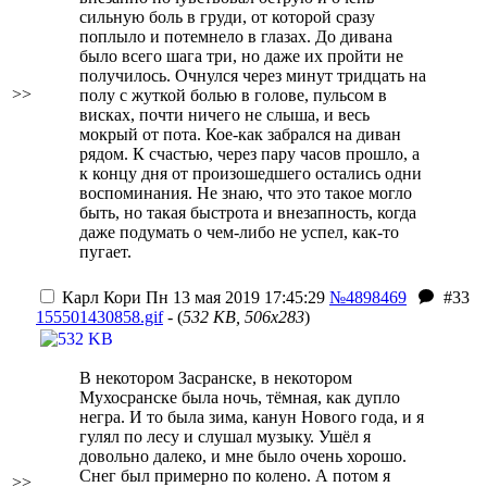
сильную боль в груди, от которой сразу
поплыло и потемнело в глазах. До дивана
было всего шага три, но даже их пройти не
получилось. Очнулся через минут тридцать на
>>
полу с жуткой болью в голове, пульсом в
висках, почти ничего не слыша, и весь
мокрый от пота. Кое-как забрался на диван
рядом. К счастью, через пару часов прошло, а
к концу дня от произошедшего остались одни
воспоминания. Не знаю, что это такое могло
быть, но такая быстрота и внезапность, когда
даже подумать о чем-либо не успел, как-то
пугает.
Карл Кори
Пн 13 мая 2019 17:45:29
№4898469
#33
155501430858.gif
- (
532 KB, 506x283
)
В некотором Засранске, в некотором
Мухосранске была ночь, тёмная, как дупло
негра. И то была зима, канун Нового года, и я
гулял по лесу и слушал музыку. Ушёл я
довольно далеко, и мне было очень хорошо.
Снег был примерно по колено. А потом я
>>