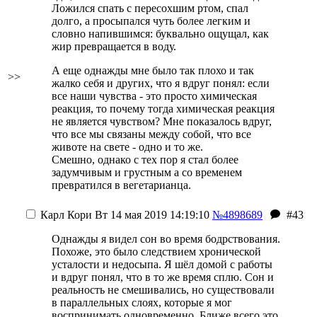
Ложился спать с пересохшим ртом, спал
долго, а просыпался чуть более легким и
словно напившимся: буквально ощущал, как
жир превращается в воду.
А еще однажды мне было так плохо и так
>>
жалко себя и других, что я вдруг понял: если
все наши чувства - это просто химическая
реакция, то почему тогда химическая реакция
не является чувством? Мне показалось вдруг,
что все мы связаны между собой, что все
животе на свете - одно и то же.
Смешно, однако с тех пор я стал более
задумчивым и грустным
а со временем
превратился в вегетарианца
.
Карл Кори
Вт 14 мая 2019 14:19:10
№4898689
#43
Однажды я видел сон во время бодрствования.
Похоже, это было следствием хронической
усталости и недосыпа. Я шёл домой с работы
и вдруг понял, что в то же время сплю. Сон и
реальность не смешивались, но существовали
в параллельных слоях, которые я мог
воспринимать одновременно. Ближе всего это