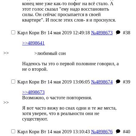
конец мне уже как-то пофиг на всё стало. А
этот голос сказал "ему надо восстановить
силы. Он сейчас просыпается в своей
квартире". И после этих слов- я и проснулся.
Карл Кори
Вт 14 мая 2019 12:49:18
№4898673
#38
>>4898641
>>
>любимый сон
Надеюсь ты это о первой половине говорил, а
не о второй.
Карл Кори
Вт 14 мая 2019 13:06:05
№4898674
#39
>>4898673
Возможно, о частоте повторения.
>>
Я вот часто вижу во снах одни и те же места,
хотя уверен, что в реальности они не
существуют.
Карл Кори
Вт 14 мая 2019 13:10:43
№4898676
#40