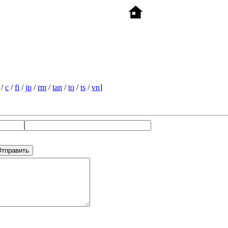
/
c
/
fi
/
jp
/
rm
/
tan
/
to
/
ts
/
vn
]