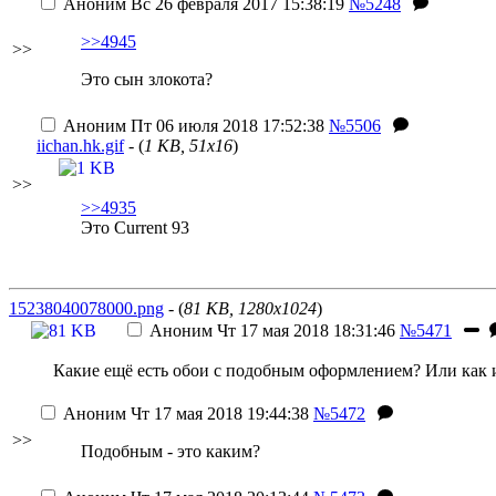
Аноним
Вс 26 февраля 2017 15:38:19
№5248
>>4945
>>
Это сын злокота?
Аноним
Пт 06 июля 2018 17:52:38
№5506
iichan.hk.gif
- (
1 KB, 51x16
)
>>
>>4935
Это Current 93
15238040078000.png
- (
81 KB, 1280x1024
)
Аноним
Чт 17 мая 2018 18:31:46
№5471
Какие ещё есть обои с подобным оформлением?
Или как 
Аноним
Чт 17 мая 2018 19:44:38
№5472
>>
Подобным - это каким?