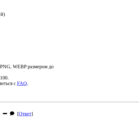
ий)
 PNG, WEBP размером до
100.
миться с
FAQ
.
[
Ответ
]