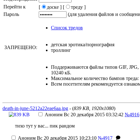
Перейти к
[
доске ]
[
треду ]
Пароль
(для удаления файлов и сообщен
Список тредов
детская эротика/порнография
ЗАПРЕЩЕНО:
троллинг
Поддерживаются файлы типов GIF, JPG,
10240 кБ.
Максимальное количество бампов треда: 
Всем посетителям рекомендуется ознако
death-in-june-5212a22eae6aa.jpg
- (
839 KB, 1920x1080
)
Аноним
Вс 20 декабря 2015 03:32:42
№4916
тихо тут у вас... пик рандом
Аноним
Вс 20 декабря 2015 10:23:10
№4917