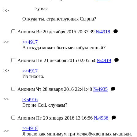
>у вас
>>
Откуда ты, странствующая Сырна?
Аноним
Вс 20 декабря 2015 20:37:39
№4918
>>
>>4917
А откуда может быть мелкобуквенный?
Аноним
Пн 21 декабря 2015 02:05:54
№4919
>>
>>4917
Из тихого.
Аноним
Чт 28 января 2016 22:41:48
№4935
>>
>>4916
Это не Coil, случаем?
Аноним
Пт 29 января 2016 13:16:56
№4936
>>4918
>>
Я знаю как минимум три мелкобуквенных ычаньки.