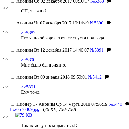
Аноним
Сб 02 декабря 2017 00:10:17
№5383
>>
ОП, ты жив?
Аноним
Чт 07 декабря 2017 19:14:49
№5390
>>
>>5383
Его явно обрадовал ответ спустя пол года.
Аноним
Вт 12 декабря 2017 14:46:07
№5391
>>
>>5390
Мне было бы приятно.
Аноним
Вт 09 января 2018 09:59:01
№5412
>>
>>5391
Ему тоже
Пионер 17
Аноним
Ср 14 марта 2018 07:56:19
№5440
1520570869.jpg
- (
79 KB, 750x750
)
>>
Таких могу поскидывать xD