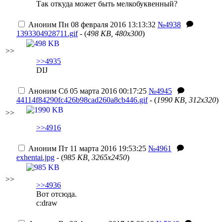
Так откуда может быть мелкобуквенный?
Аноним
Пн 08 февраля 2016 13:13:32
№4938
1393304928711.gif
- (
498 KB, 480x300
)
>>
>>4935
DIJ
Аноним
Сб 05 марта 2016 00:17:25
№4945
44114f84290fc426b98cad260a8cb446.gif
- (
1990 KB, 312x320
)
>>
>>4916
Аноним
Пт 11 марта 2016 19:53:25
№4961
exhentai.jpg
- (
985 KB, 3265x2450
)
>>
>>4936
Вот отсюда.
c:draw