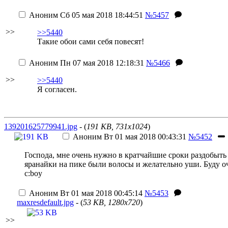
Аноним
Сб 05 мая 2018 18:44:51
№5457
>>
>>5440
Такие обои сами себя повесят!
Аноним
Пн 07 мая 2018 12:18:31
№5466
>>
>>5440
Я согласен.
139201625779941.jpg
- (
191 KB, 731x1024
)
Аноним
Вт 01 мая 2018 00:43:31
№5452
Господа, мне очень нужно в кратчайшие сроки раздобыть 
яранайки на пике были волосы и желательно уши. Буду оч
с:boy
Аноним
Вт 01 мая 2018 00:45:14
№5453
maxresdefault.jpg
- (
53 KB, 1280x720
)
>>