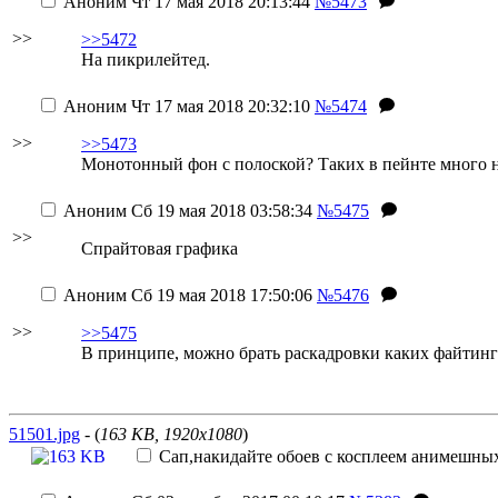
Аноним
Чт 17 мая 2018 20:13:44
№5473
>>
>>5472
На пикрилейтед.
Аноним
Чт 17 мая 2018 20:32:10
№5474
>>
>>5473
Монотонный фон с полоской? Таких в пейнте много 
Аноним
Сб 19 мая 2018 03:58:34
№5475
>>
Спрайтовая графика
Аноним
Сб 19 мая 2018 17:50:06
№5476
>>
>>5475
В принципе, можно брать раскадровки каких файтинго
51501.jpg
- (
163 KB, 1920x1080
)
Сап,накидайте обоев с косплеем анимешных