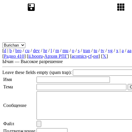
[
d
|
b
/
bro
/
cu
/
dev
/
hr
/
l
/
m
/
mu
/
o
/
s
/
tran
/
tu
/
tv
/
vg
/
x
|
a
/
aa
[
Радио 410
] [
ii.booru
-
Архив РПГ
] [
acomics
-
cf
-
ost
] [
𝕏
]
Ычан — Высокое разрешение
Leave these fields empty (spam trap):
Имя
Тема
Сообщение
Файл
Подтверждение