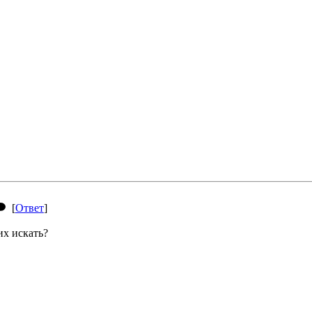
[
Ответ
]
их искать?