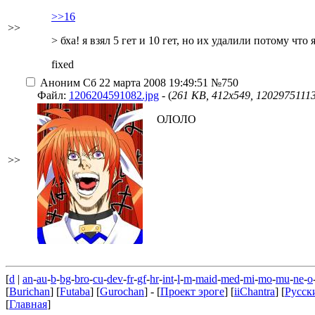
>>16
>>
> бха! я взял 5 гет и 10 гет, но их удалили потому что
fixed
Аноним
Сб 22 марта 2008 19:49:51
№750
Файл:
1206204591082.jpg
- (
261 KB, 412x549, 1202975111
ОЛОЛО
>>
[
d
|
an
-
au
-
b
-
bg
-
bro
-
cu
-
dev
-
fr
-
gf
-
hr
-
int
-
l
-
m
-
maid
-
med
-
mi
-
mo
-
mu
-
ne
-
o
[
Burichan
] [
Futaba
] [
Gurochan
] - [
Проект эроге
] [
iiChantra
] [
Русск
[
Главная
]