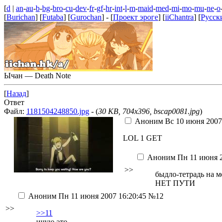
[
d
|
an
-
au
-
b
-
bg
-
bro
-
cu
-
dev
-
fr
-
gf
-
hr
-
int
-
l
-
m
-
maid
-
med
-
mi
-
mo
-
mu
-
ne
-
o
[
Burichan
] [
Futaba
] [
Gurochan
] - [
Проект эроге
] [
iiChantra
] [
Русск
Ычан — Death Note
[
Назад
]
Ответ
Файл:
1181504248850.jpg
- (
30 KB, 704x396, bscap0081.jpg
)
Аноним
Вс 10 июня 2007
LOL 1 GET
Аноним
Пн 11 июня 2
>>
быдло-тетрадь на м
НЕТ ПУТИ
Аноним
Пн 11 июня 2007 16:20:45
№12
>>
>>11
ичую это.