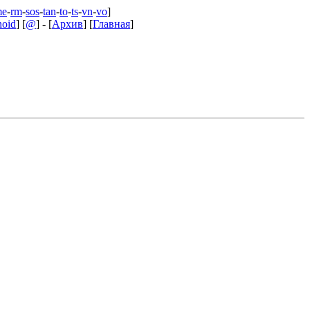
me
-
rm
-
sos
-
tan
-
to
-
ts
-
vn
-
vo
]
noid
] [
@
] - [
Архив
] [
Главная
]