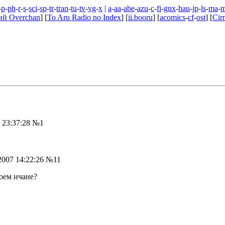
-
p
-
ph
-
r
-
s
-
sci
-
sp
-
tr
-
tran
-
tu
-
tv
-
vg
-
x
|
a
-
aa
-
abe
-
azu
-
c
-
fi
-
gnx
-
hau
-
jp
-
ls
-
ma
-
ий Overchan
] [
To Aru Radio no Index
] [
ii.booru
] [
acomics
-
cf
-
ost
] [
Cir
 23:37:28
№1
007 14:22:26
№11
оем ичане?