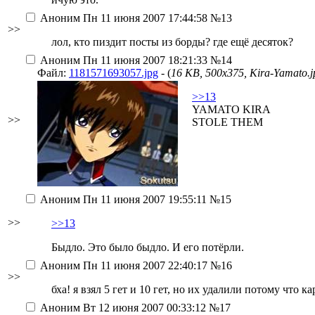
Аноним
Пн 11 июня 2007 17:44:58
№13
>>
лол, кто пиздит посты из борды? где ещё десяток?
Аноним
Пн 11 июня 2007 18:21:33
№14
Файл:
1181571693057.jpg
- (
16 KB, 500x375, Kira-Yamato.j
>>13
YAMATO KIRA
>>
STOLE THEM
Аноним
Пн 11 июня 2007 19:55:11
№15
>>
>>13
Быдло. Это было быдло. И его потёрли.
Аноним
Пн 11 июня 2007 22:40:17
№16
>>
бха! я взял 5 гет и 10 гет, но их удалили потому что 
Аноним
Вт 12 июня 2007 00:33:12
№17