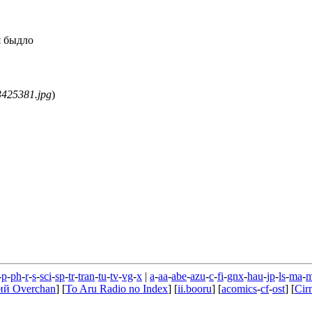
 я быдло
3425381.jpg
)
-
p
-
ph
-
r
-
s
-
sci
-
sp
-
tr
-
tran
-
tu
-
tv
-
vg
-
x
|
a
-
aa
-
abe
-
azu
-
c
-
fi
-
gnx
-
hau
-
jp
-
ls
-
ma
-
ий Overchan
] [
To Aru Radio no Index
] [
ii.booru
] [
acomics
-
cf
-
ost
] [
Cir