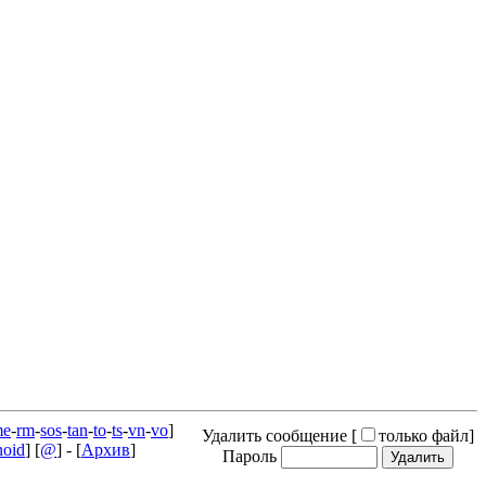
me
-
rm
-
sos
-
tan
-
to
-
ts
-
vn
-
vo
]
Удалить сообщение [
только файл
]
noid
] [
@
] - [
Архив
]
Пароль