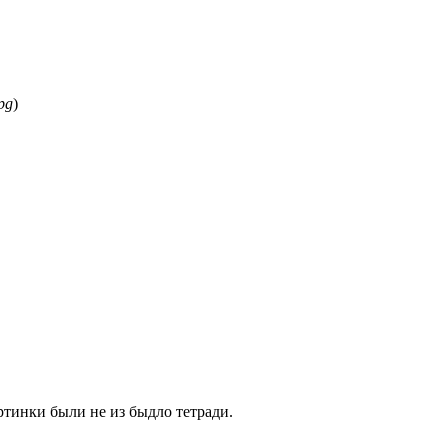
pg
)
картинки были не из быдло тетради.